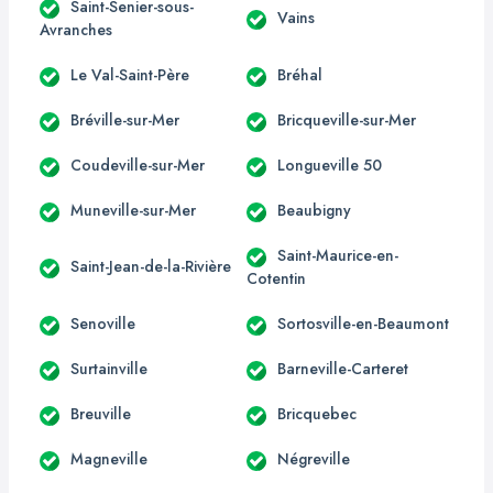
Saint-Senier-sous-
Vains
Avranches
Le Val-Saint-Père
Bréhal
Bréville-sur-Mer
Bricqueville-sur-Mer
Coudeville-sur-Mer
Longueville 50
Muneville-sur-Mer
Beaubigny
Saint-Maurice-en-
Saint-Jean-de-la-Rivière
Cotentin
Senoville
Sortosville-en-Beaumont
Surtainville
Barneville-Carteret
Breuville
Bricquebec
Magneville
Négreville