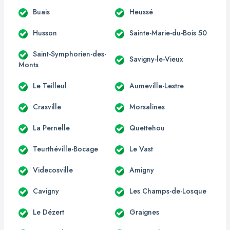
Buais
Heussé
Husson
Sainte-Marie-du-Bois 50
Saint-Symphorien-des-
Savigny-le-Vieux
Monts
Le Teilleul
Aumeville-Lestre
Crasville
Morsalines
La Pernelle
Quettehou
Teurthéville-Bocage
Le Vast
Videcosville
Amigny
Cavigny
Les Champs-de-Losque
Le Dézert
Graignes