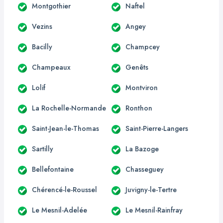
Montgothier
Naftel
Vezins
Angey
Bacilly
Champcey
Champeaux
Genêts
Lolif
Montviron
La Rochelle-Normande
Ronthon
Saint-Jean-le-Thomas
Saint-Pierre-Langers
Sartilly
La Bazoge
Bellefontaine
Chasseguey
Chérencé-le-Roussel
Juvigny-le-Tertre
Le Mesnil-Adelée
Le Mesnil-Rainfray