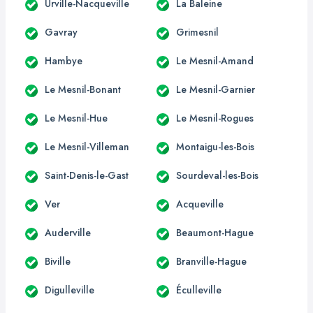
Urville-Nacqueville
La Baleine
Gavray
Grimesnil
Hambye
Le Mesnil-Amand
Le Mesnil-Bonant
Le Mesnil-Garnier
Le Mesnil-Hue
Le Mesnil-Rogues
Le Mesnil-Villeman
Montaigu-les-Bois
Saint-Denis-le-Gast
Sourdeval-les-Bois
Ver
Acqueville
Auderville
Beaumont-Hague
Biville
Branville-Hague
Digulleville
Éculleville