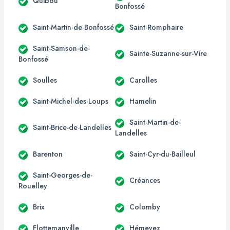
Quibou
Bonfossé
Saint-Martin-de-Bonfossé
Saint-Romphaire
Saint-Samson-de-
Sainte-Suzanne-sur-Vire
Bonfossé
Soulles
Carolles
Saint-Michel-des-Loups
Hamelin
Saint-Martin-de-
Saint-Brice-de-Landelles
Landelles
Barenton
Saint-Cyr-du-Bailleul
Saint-Georges-de-
Créances
Rouelley
Brix
Colomby
Flottemanville
Hémevez