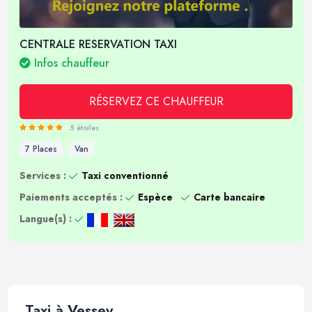
CENTRALE RESERVATION TAXI
Infos chauffeur
RÉSERVEZ CE CHAUFFEUR
5 étoiles
7 Places
Van
Services :
Taxi conventionné
Paiements acceptés :
Espèce
Carte bancaire
Langue(s) :
Taxi à Vessey