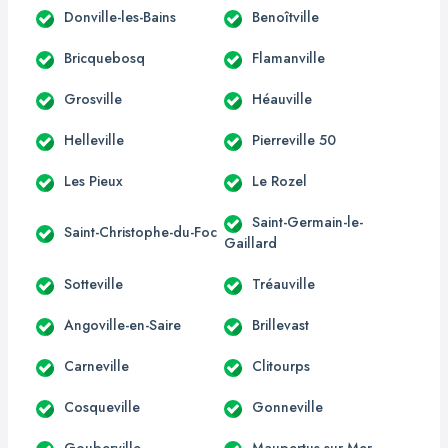
Donville-les-Bains
Benoîtville
Bricquebosq
Flamanville
Grosville
Héauville
Helleville
Pierreville 50
Les Pieux
Le Rozel
Saint-Germain-le-
Saint-Christophe-du-Foc
Gaillard
Sotteville
Tréauville
Angoville-en-Saire
Brillevast
Carneville
Clitourps
Cosqueville
Gonneville
Gouberville
Maupertus-sur-Mer