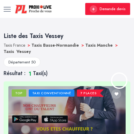
Demande devis
Liste des Taxis Vessey
Taxis France
>
Taxis Basse-Normandie
>
Taxis Manche
>
Taxis Vessey
Département 50
Résultat :
Taxi(s)
1
TOP
TAXI CONVENTIONNÉ
7 PLACES