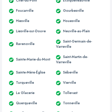
Chef-du-Pont
Écoqueneauville
Foucarville
Gourbesville
Hiesville
Houesville
Liesville-sur-Douve
Neuville-au-Plain
Saint-Germain-de-
Ravenoville
Varreville
Saint-Martin-de-
Sainte-Marie-du-Mont
Varreville
Sainte-Mère-Église
Sébeville
Turqueville
Vierville
La Glacerie
Tollevast
Querqueville
Tonneville