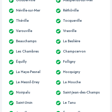
Néville-sur-Mer
Réthôville
Théville
Tocqueville
Varouville
Vrasville
Beauchamps
La Beslière
Les Chambres
Champcervon
Équilly
Folligny
La Haye-Pesnel
Hocquigny
Le Mesnil-Drey
La Mouche
Noirpalu
Saint-Jean-des-Champs
Saint-Ursin
Le Tanu