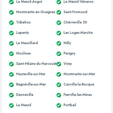
Le Mesnil-Angot
Le Mesnil-Véneron
Montmartin-en-Graignes
Saint-Fromond
Tribehou
Chèvreville 50
Lapenty
Les Loges-Marchis
Le Mesnillard
Milly
Moulines
Parigny
Saint-Hilaire-du-Harcouët
Virey
Hauteville-sur-Mer
Montmartin-sur-Mer
Regnéville-sur-Mer
Canville-la-Rocque
Denneville
Fierville-les-Mines
Le Mesnil
Portbail