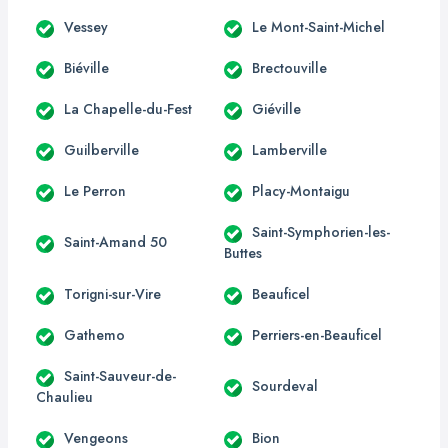
Vessey
Le Mont-Saint-Michel
Biéville
Brectouville
La Chapelle-du-Fest
Giéville
Guilberville
Lamberville
Le Perron
Placy-Montaigu
Saint-Symphorien-les-
Saint-Amand 50
Buttes
Torigni-sur-Vire
Beauficel
Gathemo
Perriers-en-Beauficel
Saint-Sauveur-de-
Sourdeval
Chaulieu
Vengeons
Bion