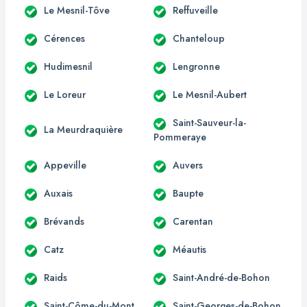
Le Mesnil-Tôve
Reffuveille
Cérences
Chanteloup
Hudimesnil
Lengronne
Le Loreur
Le Mesnil-Aubert
Saint-Sauveur-la-
La Meurdraquière
Pommeraye
Appeville
Auvers
Auxais
Baupte
Brévands
Carentan
Catz
Méautis
Raids
Saint-André-de-Bohon
Saint-Côme-du-Mont
Saint-Georges-de-Bohon