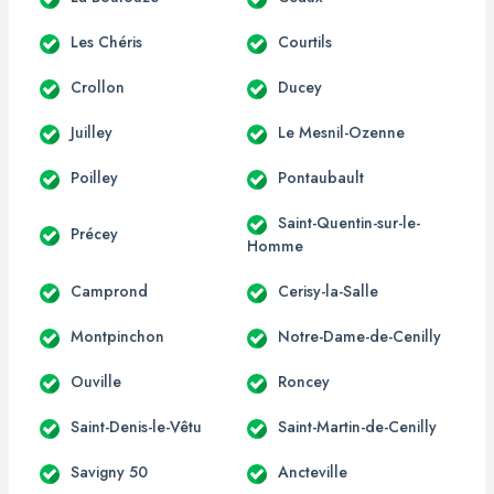
Les Chéris
Courtils
Crollon
Ducey
Juilley
Le Mesnil-Ozenne
Poilley
Pontaubault
Saint-Quentin-sur-le-
Précey
Homme
Camprond
Cerisy-la-Salle
Montpinchon
Notre-Dame-de-Cenilly
Ouville
Roncey
Saint-Denis-le-Vêtu
Saint-Martin-de-Cenilly
Savigny 50
Ancteville