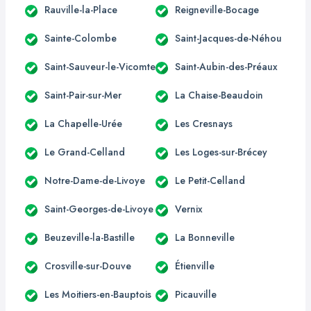
Rauville-la-Place
Reigneville-Bocage
Sainte-Colombe
Saint-Jacques-de-Néhou
Saint-Sauveur-le-Vicomte
Saint-Aubin-des-Préaux
Saint-Pair-sur-Mer
La Chaise-Beaudoin
La Chapelle-Urée
Les Cresnays
Le Grand-Celland
Les Loges-sur-Brécey
Notre-Dame-de-Livoye
Le Petit-Celland
Saint-Georges-de-Livoye
Vernix
Beuzeville-la-Bastille
La Bonneville
Crosville-sur-Douve
Étienville
Les Moitiers-en-Bauptois
Picauville