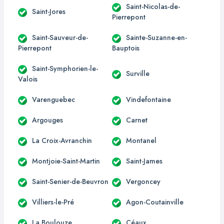
Saint-Nicolas-de-
Saint-Jores
Pierrepont
Saint-Sauveur-de-
Sainte-Suzanne-en-
Pierrepont
Bauptois
Saint-Symphorien-le-
Surville
Valois
Varenguebec
Vindefontaine
Argouges
Carnet
La Croix-Avranchin
Montanel
Montjoie-Saint-Martin
Saint-James
Saint-Senier-de-Beuvron
Vergoncey
Villiers-le-Pré
Agon-Coutainville
La Boulouze
Céaux