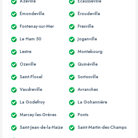
Azeville
Écausseville
Émondeville
Éroudeville
Fontenay-sur-Mer
Fresville
Le Ham 50
Joganville
Lestre
Montebourg
Ozeville
Quinéville
Saint-Floxel
Sortosville
Vaudreville
Avranches
La Godefroy
La Gohannière
Marcey-les-Grèves
Ponts
Saint-Jean-de-la-Haize
Saint-Martin-des-Champs