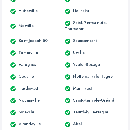
Huberville
Lieusaint
Saint-Germain-de-
Morville
Tournebut
Saint-Joseph 50
Saussemesnil
Tamerville
Urville
Valognes
Yvetot-Bocage
Couville
Flottemanville-Hague
Hardinvast
Martinvast
Nouainville
Saint-Martin-le-Gréard
Sideville
Teurthéville-Hague
Virandeville
Airel