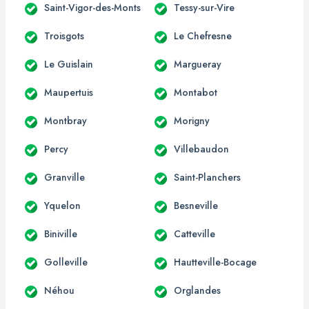
Saint-Vigor-des-Monts
Tessy-sur-Vire
Troisgots
Le Chefresne
Le Guislain
Margueray
Maupertuis
Montabot
Montbray
Morigny
Percy
Villebaudon
Granville
Saint-Planchers
Yquelon
Besneville
Biniville
Catteville
Golleville
Hautteville-Bocage
Néhou
Orglandes