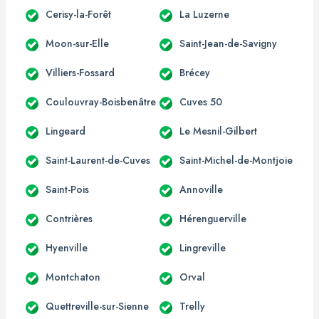
Cerisy-la-Forêt
La Luzerne
Moon-sur-Elle
Saint-Jean-de-Savigny
Villiers-Fossard
Brécey
Coulouvray-Boisbenâtre
Cuves 50
Lingeard
Le Mesnil-Gilbert
Saint-Laurent-de-Cuves
Saint-Michel-de-Montjoie
Saint-Pois
Annoville
Contrières
Hérenguerville
Hyenville
Lingreville
Montchaton
Orval
Quettreville-sur-Sienne
Trelly