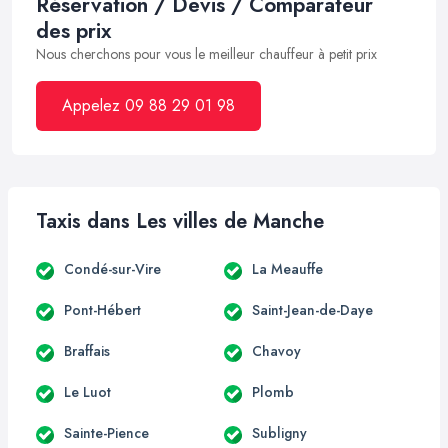
Réservation / Devis / Comparateur
des prix
Nous cherchons pour vous le meilleur chauffeur à petit prix
Appelez 09 88 29 01 98
Taxis dans Les villes de Manche
Condé-sur-Vire
La Meauffe
Pont-Hébert
Saint-Jean-de-Daye
Braffais
Chavoy
Le Luot
Plomb
Sainte-Pience
Subligny