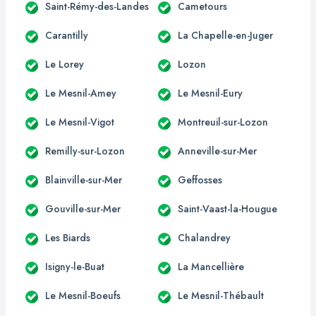
Saint-Rémy-des-Landes
Cametours
Carantilly
La Chapelle-en-Juger
Le Lorey
Lozon
Le Mesnil-Amey
Le Mesnil-Eury
Le Mesnil-Vigot
Montreuil-sur-Lozon
Remilly-sur-Lozon
Anneville-sur-Mer
Blainville-sur-Mer
Geffosses
Gouville-sur-Mer
Saint-Vaast-la-Hougue
Les Biards
Chalandrey
Isigny-le-Buat
La Mancellière
Le Mesnil-Boeufs
Le Mesnil-Thébault