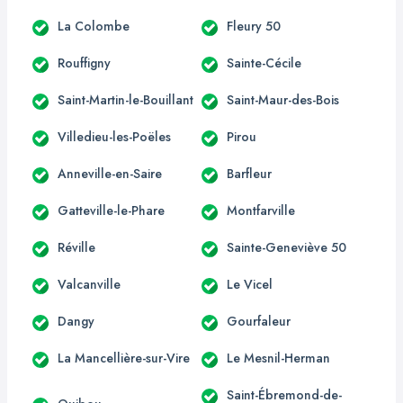
La Colombe
Fleury 50
Rouffigny
Sainte-Cécile
Saint-Martin-le-Bouillant
Saint-Maur-des-Bois
Villedieu-les-Poëles
Pirou
Anneville-en-Saire
Barfleur
Gatteville-le-Phare
Montfarville
Réville
Sainte-Geneviève 50
Valcanville
Le Vicel
Dangy
Gourfaleur
La Mancellière-sur-Vire
Le Mesnil-Herman
Saint-Ébremond-de-