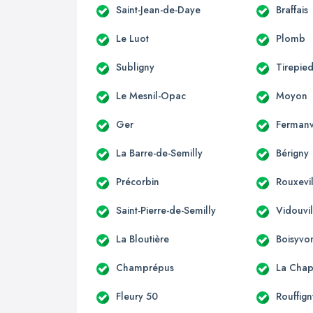
Saint-Jean-de-Daye
Braffais
Le Luot
Plomb
Subligny
Tirepie
Le Mesnil-Opac
Moyon
Ger
Fermanv
La Barre-de-Semilly
Bérigny
Précorbin
Rouxevi
Saint-Pierre-de-Semilly
Vidouvil
La Bloutière
Boisyvo
Champrépus
La Chap
Fleury 50
Rouffign