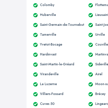
Colomby
Flottema
Huberville
Lieusain
Saint-Germain-de-Tournebut
Saint-J
Tamerville
Urville
Yvetot-Bocage
Couvill
Hardinvast
Martinva
Saint-Martin-le-Gréard
Sidevill
Virandeville
Airel
La Luzerne
Moon-su
Villiers-Fossard
Brécey
Cuves 50
Lingear