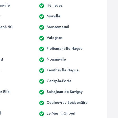
nville
Hémevez
t
Morville
oseph 50
Saussemesnil
Valognes
e
Flottemanville-Hague
st
Nouainville
e
Teurthéville-Hague
Cerisy-la-Forêt
r-Elle
Saint-Jean-de-Savigny
Coulouvray-Boisbenâtre
d
Le Mesnil-Gilbert