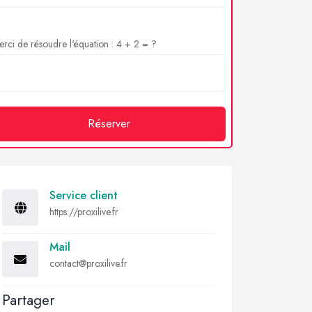
rci de résoudre l'équation : 4 + 2 = ?
Réserver
Service client
https://proxilive.fr
Mail
contact@proxilive.fr
Partager