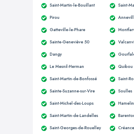
Saint-Martin-le-Bouillant
Saint-Ma
Pirou
Annevill
Gatteville-le-Phare
Montfarv
Sainte-Geneviève 50
Valcanvi
Dangy
Gourfal
Le Mesnil-Herman
Quibou
Saint-Martin-de-Bonfossé
Saint-R
Sainte-Suzanne-sur-Vire
Soulles
Saint-Michel-des-Loups
Hameli
Saint-Martin-de-Landelles
Barento
Saint-Georges-de-Rouelley
Créance