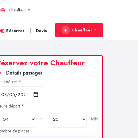
Chauffeur
Chauffeur ?
|
Réserver
Devis
éservez votre Chauffeur
Détails passager
ate départ *
eure départ *
H
MIN
ombre de places