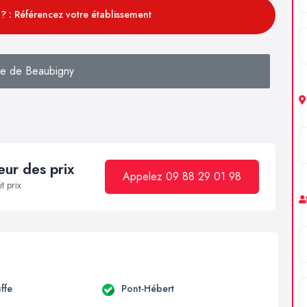
? : Référencez votre établissement
e de Beaubigny
ur des prix
Appelez 09 88 29 01 98
t prix
ffe
Pont-Hébert