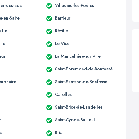
ur-des-Bois
Villedieu-les-Poëles
e-en-Saire
Barfleur
ille
Réville
lle
Le Vicel
eur
La Mancellière-sur-Vire
Saint-Ébremond-de-Bonfossé
omphaire
Saint-Samson-de-Bonfossé
Carolles
n
Saint-Brice-de-Landelles
n
Saint-Cyr-du-Bailleul
s
Brix