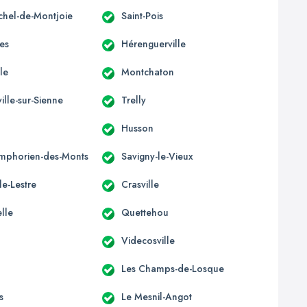
ichel-de-Montjoie
Saint-Pois
res
Hérenguerville
lle
Montchaton
ille-sur-Sienne
Trelly
Husson
ymphorien-des-Monts
Savigny-le-Vieux
le-Lestre
Crasville
lle
Quettehou
Videcosville
Les Champs-de-Losque
s
Le Mesnil-Angot