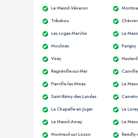
Le Mesnil-Véneron
Montmar
Tribehou
Chèvrev
Les Loges-Marchis
Le Mesn
Moulines
Parigny
Virey
Hautevil
Regnéville-sur-Mer
Canvill
Fierville-les-Mines
Le Mesn
Saint-Rémy-des-Landes
Cameto
La Chapelle-en-Juger
Le Lore
Le Mesnil-Amey
Le Mesni
Montreuil-sur-Lozon
Remilly