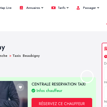
ap Live
Annuaires
Tarifs
Passager
ny
R
anche
>
Taxis Beaubigny
D
H
CENTRALE RESERVATION TAXI
Infos chauffeur
N
RÉSERVEZ CE CHAUFFEUR