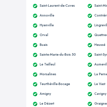
Saint-Laurent-de-Cuves
Saint-M
Annoville
Contriè
Hyenville
Lingrevi
Orval
Quettrev
Buais
Heussé
Sainte-Marie-du-Bois 50
Saint-S
Le Teilleul
Aumevil
Morsalines
La Perne
Teurthéville-Bocage
Le Vast
Amigny
Cavigny
Le Dézert
Graigne