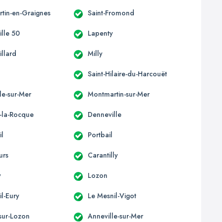
tin-en-Graignes
Saint-Fromond
ille 50
Lapenty
illard
Milly
Saint-Hilaire-du-Harcouët
le-sur-Mer
Montmartin-sur-Mer
e-la-Rocque
Denneville
il
Portbail
urs
Carantilly
y
Lozon
l-Eury
Le Mesnil-Vigot
-sur-Lozon
Anneville-sur-Mer