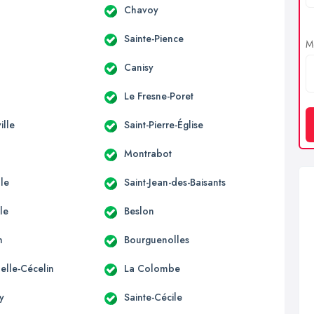
Chavoy
Sainte-Pience
Me
d
Canisy
Le Fresne-Poret
ille
Saint-Pierre-Église
Montrabot
lle
Saint-Jean-des-Baisants
le
Beslon
n
Bourguenolles
elle-Cécelin
La Colombe
y
Sainte-Cécile