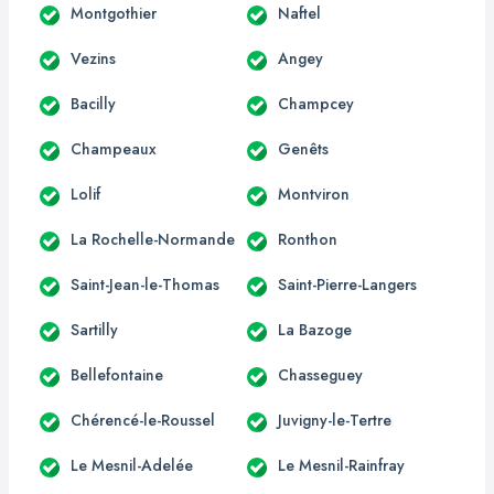
Montgothier
Naftel
Vezins
Angey
Bacilly
Champcey
Champeaux
Genêts
Lolif
Montviron
La Rochelle-Normande
Ronthon
Saint-Jean-le-Thomas
Saint-Pierre-Langers
Sartilly
La Bazoge
Bellefontaine
Chasseguey
Chérencé-le-Roussel
Juvigny-le-Tertre
Le Mesnil-Adelée
Le Mesnil-Rainfray