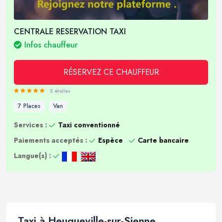
CENTRALE RESERVATION TAXI
Infos chauffeur
RÉSERVEZ CE CHAUFFEUR
5 étoiles
7 Places
Van
Services :
Taxi conventionné
Paiements acceptés :
Espèce
Carte bancaire
Langue(s) :
Taxi à Heugueville-sur-Sienne