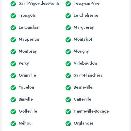
Saint-Vigor-des-Monts
Tessy-sur-Vire
Troisgots
Le Chefresne
Le Guislain
Margueray
Maupertuis
Montabot
Montbray
Morigny
Percy
Villebaudon
Granville
Saint-Planchers
Yquelon
Besneville
Biniville
Catteville
Golleville
Hautteville-Bocage
Néhou
Orglandes