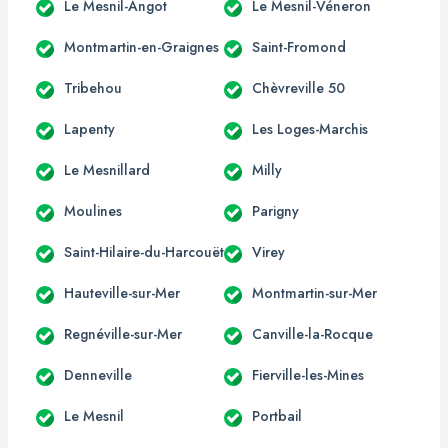
Le Mesnil-Angot
Le Mesnil-Véneron
Montmartin-en-Graignes
Saint-Fromond
Tribehou
Chèvreville 50
Lapenty
Les Loges-Marchis
Le Mesnillard
Milly
Moulines
Parigny
Saint-Hilaire-du-Harcouët
Virey
Hauteville-sur-Mer
Montmartin-sur-Mer
Regnéville-sur-Mer
Canville-la-Rocque
Denneville
Fierville-les-Mines
Le Mesnil
Portbail