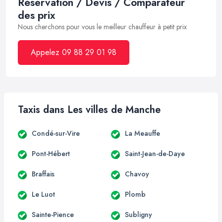
Réservation / Devis / Comparateur
des prix
Nous cherchons pour vous le meilleur chauffeur à petit prix
Appelez 09 88 29 01 98
Taxis dans Les villes de Manche
Condé-sur-Vire
La Meauffe
Pont-Hébert
Saint-Jean-de-Daye
Braffais
Chavoy
Le Luot
Plomb
Sainte-Pience
Subligny