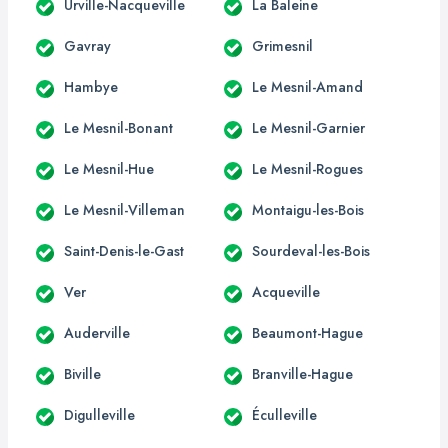
Urville-Nacqueville
La Baleine
Gavray
Grimesnil
Hambye
Le Mesnil-Amand
Le Mesnil-Bonant
Le Mesnil-Garnier
Le Mesnil-Hue
Le Mesnil-Rogues
Le Mesnil-Villeman
Montaigu-les-Bois
Saint-Denis-le-Gast
Sourdeval-les-Bois
Ver
Acqueville
Auderville
Beaumont-Hague
Biville
Branville-Hague
Digulleville
Éculleville