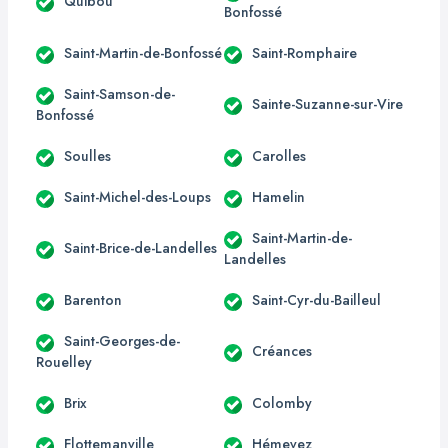
Quibou
Bonfossé
Saint-Martin-de-Bonfossé
Saint-Romphaire
Saint-Samson-de-
Sainte-Suzanne-sur-Vire
Bonfossé
Soulles
Carolles
Saint-Michel-des-Loups
Hamelin
Saint-Martin-de-
Saint-Brice-de-Landelles
Landelles
Barenton
Saint-Cyr-du-Bailleul
Saint-Georges-de-
Créances
Rouelley
Brix
Colomby
Flottemanville
Hémevez