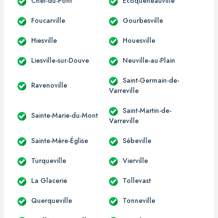
Chef-du-Pont
Écoqueneauville
Foucarville
Gourbesville
Hiesville
Houesville
Liesville-sur-Douve
Neuville-au-Plain
Saint-Germain-de-
Ravenoville
Varreville
Saint-Martin-de-
Sainte-Marie-du-Mont
Varreville
Sainte-Mère-Église
Sébeville
Turqueville
Vierville
La Glacerie
Tollevast
Querqueville
Tonneville