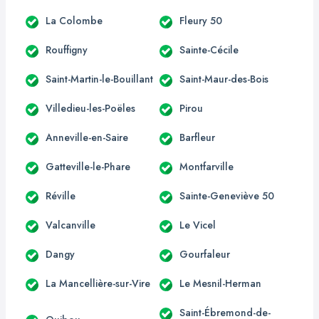
La Colombe
Fleury 50
Rouffigny
Sainte-Cécile
Saint-Martin-le-Bouillant
Saint-Maur-des-Bois
Villedieu-les-Poëles
Pirou
Anneville-en-Saire
Barfleur
Gatteville-le-Phare
Montfarville
Réville
Sainte-Geneviève 50
Valcanville
Le Vicel
Dangy
Gourfaleur
La Mancellière-sur-Vire
Le Mesnil-Herman
Saint-Ébremond-de-