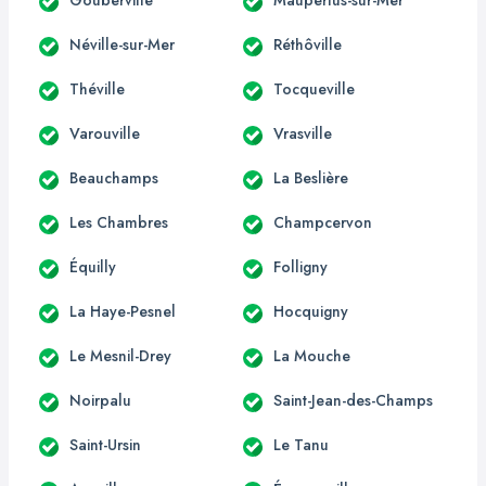
Néville-sur-Mer
Réthôville
Théville
Tocqueville
Varouville
Vrasville
Beauchamps
La Beslière
Les Chambres
Champcervon
Équilly
Folligny
La Haye-Pesnel
Hocquigny
Le Mesnil-Drey
La Mouche
Noirpalu
Saint-Jean-des-Champs
Saint-Ursin
Le Tanu