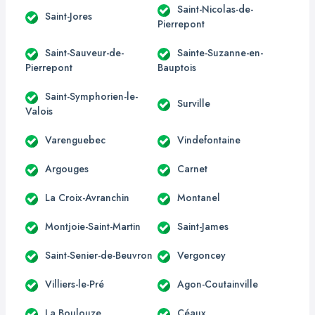
Saint-Nicolas-de-
Saint-Jores
Pierrepont
Saint-Sauveur-de-
Sainte-Suzanne-en-
Pierrepont
Bauptois
Saint-Symphorien-le-
Surville
Valois
Varenguebec
Vindefontaine
Argouges
Carnet
La Croix-Avranchin
Montanel
Montjoie-Saint-Martin
Saint-James
Saint-Senier-de-Beuvron
Vergoncey
Villiers-le-Pré
Agon-Coutainville
La Boulouze
Céaux