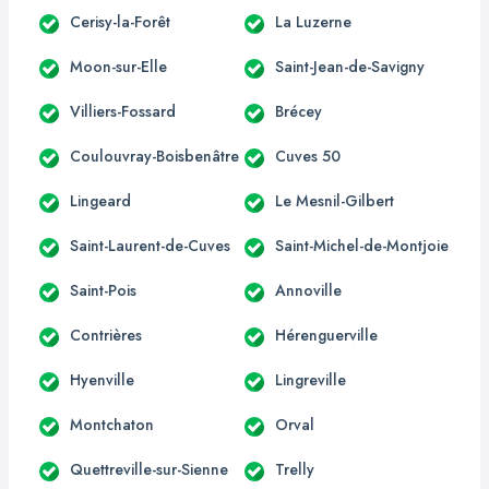
Cerisy-la-Forêt
La Luzerne
Moon-sur-Elle
Saint-Jean-de-Savigny
Villiers-Fossard
Brécey
Coulouvray-Boisbenâtre
Cuves 50
Lingeard
Le Mesnil-Gilbert
Saint-Laurent-de-Cuves
Saint-Michel-de-Montjoie
Saint-Pois
Annoville
Contrières
Hérenguerville
Hyenville
Lingreville
Montchaton
Orval
Quettreville-sur-Sienne
Trelly