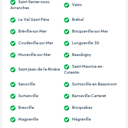
Saint-Senier-sous-
Vains
Avranches
Le Val-Saint-Père
Bréhal
Bréville-sur-Mer
Bricqueville-sur-Mer
Coudeville-sur-Mer
Longueville 50
Muneville-sur-Mer
Beaubigny
Saint-Maurice-en-
Saint-Jean-de-la-Rivière
Cotentin
Senoville
Sortosville-en-Beaumont
Surtainville
Barneville-Carteret
Breuville
Bricquebec
Magneville
Négreville