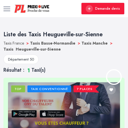
Demande devis
Liste des Taxis Heugueville-sur-Sienne
Taxis France
>
Taxis Basse-Normandie
>
Taxis Manche
>
Taxis Heugueville-sur-Sienne
Département 50
Résultat :
Taxi(s)
1
TOP
TAXI CONVENTIONNÉ
7 PLACES