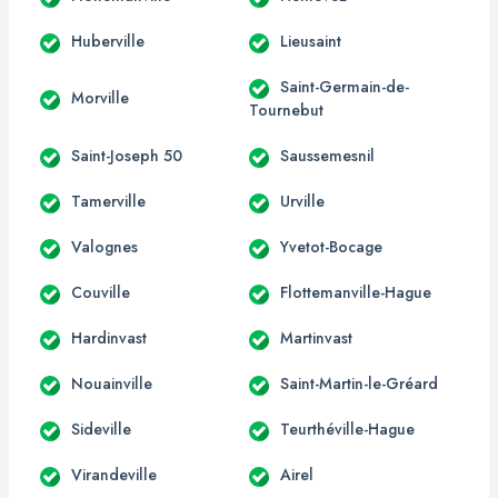
Huberville
Lieusaint
Saint-Germain-de-
Morville
Tournebut
Saint-Joseph 50
Saussemesnil
Tamerville
Urville
Valognes
Yvetot-Bocage
Couville
Flottemanville-Hague
Hardinvast
Martinvast
Nouainville
Saint-Martin-le-Gréard
Sideville
Teurthéville-Hague
Virandeville
Airel