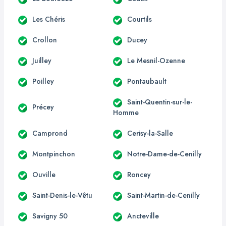
Les Chéris
Courtils
Crollon
Ducey
Juilley
Le Mesnil-Ozenne
Poilley
Pontaubault
Saint-Quentin-sur-le-
Précey
Homme
Camprond
Cerisy-la-Salle
Montpinchon
Notre-Dame-de-Cenilly
Ouville
Roncey
Saint-Denis-le-Vêtu
Saint-Martin-de-Cenilly
Savigny 50
Ancteville