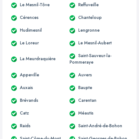
Le Mesnil-Tôve
Reffuveille
Cérences
Chanteloup
Hudimesnil
Lengronne
Le Loreur
Le Mesnil-Aubert
Saint-Sauveur-la-
La Meurdraquière
Pommeraye
Appeville
Auvers
Auxais
Baupte
Brévands
Carentan
Catz
Méautis
Raids
Saint-André-de-Bohon
Saint-Côme-du-Mont
Saint-Georges-de-Bohon