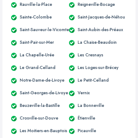
Rauville-la-Place
Reigneville-Bocage
Sainte-Colombe
Saint-Jacques-de-Néhou
Saint-Sauveur-le-Vicomte
Saint-Aubin-des-Préaux
Saint-Pair-sur-Mer
La Chaise-Beaudoin
La Chapelle-Urée
Les Cresnays
Le Grand-Celland
Les Loges-sur-Brécey
Notre-Dame-de-Livoye
Le Petit-Celland
Saint-Georges-de-Livoye
Vernix
Beuzeville-la-Bastille
La Bonneville
Crosville-sur-Douve
Étienville
Les Moitiers-en-Bauptois
Picauville