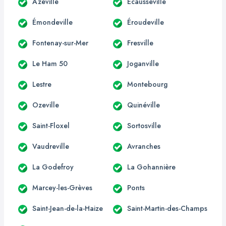
Azeville
Écausseville
Émondeville
Éroudeville
Fontenay-sur-Mer
Fresville
Le Ham 50
Joganville
Lestre
Montebourg
Ozeville
Quinéville
Saint-Floxel
Sortosville
Vaudreville
Avranches
La Godefroy
La Gohannière
Marcey-les-Grèves
Ponts
Saint-Jean-de-la-Haize
Saint-Martin-des-Champs