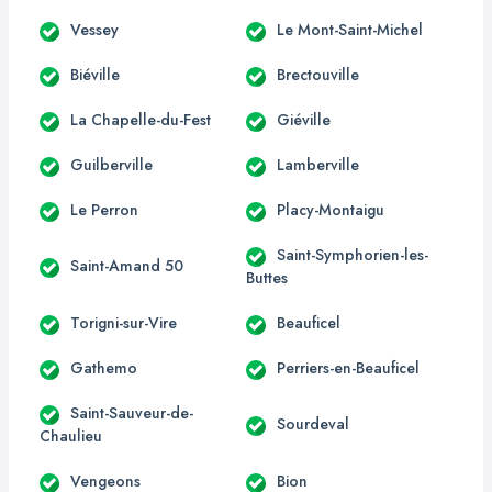
Vessey
Le Mont-Saint-Michel
Biéville
Brectouville
La Chapelle-du-Fest
Giéville
Guilberville
Lamberville
Le Perron
Placy-Montaigu
Saint-Symphorien-les-
Saint-Amand 50
Buttes
Torigni-sur-Vire
Beauficel
Gathemo
Perriers-en-Beauficel
Saint-Sauveur-de-
Sourdeval
Chaulieu
Vengeons
Bion