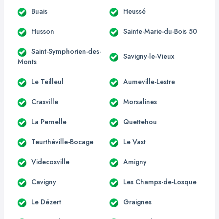
Buais
Heussé
Husson
Sainte-Marie-du-Bois 50
Saint-Symphorien-des-
Savigny-le-Vieux
Monts
Le Teilleul
Aumeville-Lestre
Crasville
Morsalines
La Pernelle
Quettehou
Teurthéville-Bocage
Le Vast
Videcosville
Amigny
Cavigny
Les Champs-de-Losque
Le Dézert
Graignes