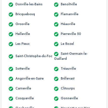
Donville-les-Bains
Benoîtville
Bricquebosq
Flamanville
Grosville
Héauville
Helleville
Pierreville 50
Les Pieux
Le Rozel
Saint-Germain-le-
Saint-Christophe-du-Foc
Gaillard
Sotteville
Tréauville
Angoville-en-Saire
Brillevast
Carneville
Clitourps
Cosqueville
Gonneville
Gouberville
Maupertus-sur-Mer