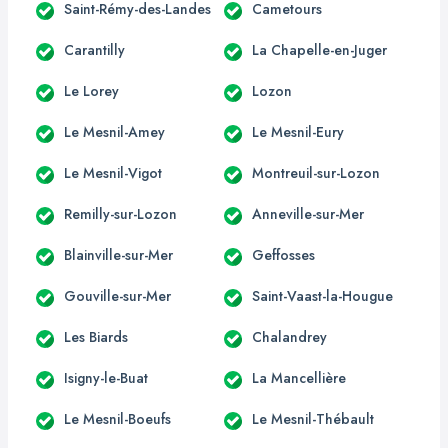
Saint-Rémy-des-Landes
Cametours
Carantilly
La Chapelle-en-Juger
Le Lorey
Lozon
Le Mesnil-Amey
Le Mesnil-Eury
Le Mesnil-Vigot
Montreuil-sur-Lozon
Remilly-sur-Lozon
Anneville-sur-Mer
Blainville-sur-Mer
Geffosses
Gouville-sur-Mer
Saint-Vaast-la-Hougue
Les Biards
Chalandrey
Isigny-le-Buat
La Mancellière
Le Mesnil-Boeufs
Le Mesnil-Thébault