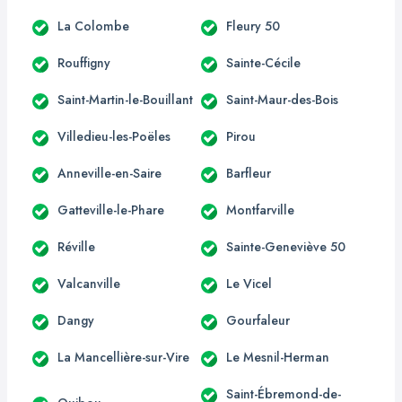
La Colombe
Fleury 50
Rouffigny
Sainte-Cécile
Saint-Martin-le-Bouillant
Saint-Maur-des-Bois
Villedieu-les-Poëles
Pirou
Anneville-en-Saire
Barfleur
Gatteville-le-Phare
Montfarville
Réville
Sainte-Geneviève 50
Valcanville
Le Vicel
Dangy
Gourfaleur
La Mancellière-sur-Vire
Le Mesnil-Herman
Saint-Ébremond-de-