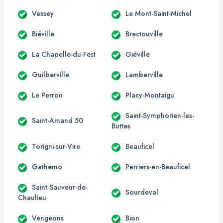
Vessey
Le Mont-Saint-Michel
Biéville
Brectouville
La Chapelle-du-Fest
Giéville
Guilberville
Lamberville
Le Perron
Placy-Montaigu
Saint-Symphorien-les-
Saint-Amand 50
Buttes
Torigni-sur-Vire
Beauficel
Gathemo
Perriers-en-Beauficel
Saint-Sauveur-de-
Sourdeval
Chaulieu
Vengeons
Bion