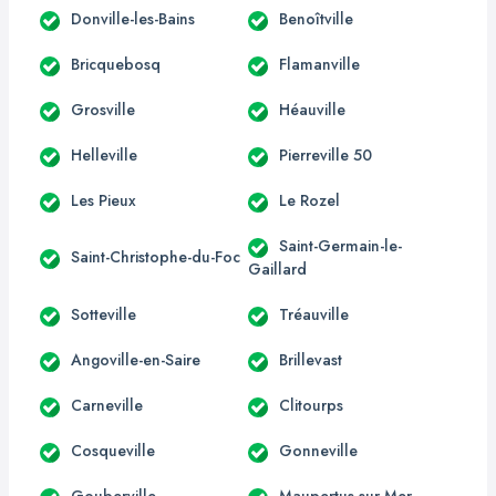
Donville-les-Bains
Benoîtville
Bricquebosq
Flamanville
Grosville
Héauville
Helleville
Pierreville 50
Les Pieux
Le Rozel
Saint-Germain-le-
Saint-Christophe-du-Foc
Gaillard
Sotteville
Tréauville
Angoville-en-Saire
Brillevast
Carneville
Clitourps
Cosqueville
Gonneville
Gouberville
Maupertus-sur-Mer