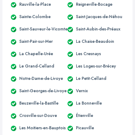
Rauville-la-Place
Reigneville-Bocage
Sainte-Colombe
Saint-Jacques-de-Néhou
Saint-Sauveur-le-Vicomte
Saint-Aubin-des-Préaux
Saint-Pair-sur-Mer
La Chaise-Beaudoin
La Chapelle-Urée
Les Cresnays
Le Grand-Celland
Les Loges-sur-Brécey
Notre-Dame-de-Livoye
Le Petit-Celland
Saint-Georges-de-Livoye
Vernix
Beuzeville-la-Bastille
La Bonneville
Crosville-sur-Douve
Étienville
Les Moitiers-en-Bauptois
Picauville