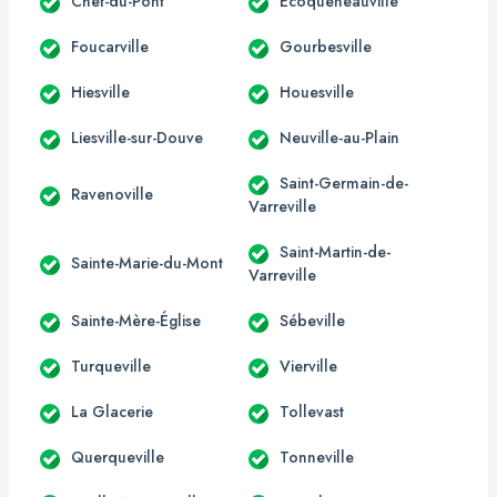
Chef-du-Pont
Écoqueneauville
Foucarville
Gourbesville
Hiesville
Houesville
Liesville-sur-Douve
Neuville-au-Plain
Saint-Germain-de-
Ravenoville
Varreville
Saint-Martin-de-
Sainte-Marie-du-Mont
Varreville
Sainte-Mère-Église
Sébeville
Turqueville
Vierville
La Glacerie
Tollevast
Querqueville
Tonneville