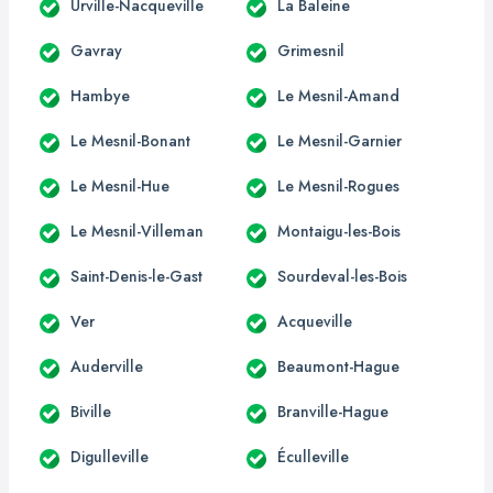
Urville-Nacqueville
La Baleine
Gavray
Grimesnil
Hambye
Le Mesnil-Amand
Le Mesnil-Bonant
Le Mesnil-Garnier
Le Mesnil-Hue
Le Mesnil-Rogues
Le Mesnil-Villeman
Montaigu-les-Bois
Saint-Denis-le-Gast
Sourdeval-les-Bois
Ver
Acqueville
Auderville
Beaumont-Hague
Biville
Branville-Hague
Digulleville
Éculleville