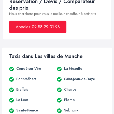
Réservation / Devis / Comparateur
des prix
Nous cherchons pour vous le meilleur chauffeur à petit prix
Appelez 09 88 29 01 98
Taxis dans Les villes de Manche
Condé-sur-Vire
La Meauffe
Pont-Hébert
Saint-Jean-de-Daye
Braffais
Chavoy
Le Luot
Plomb
Sainte-Pience
Subligny