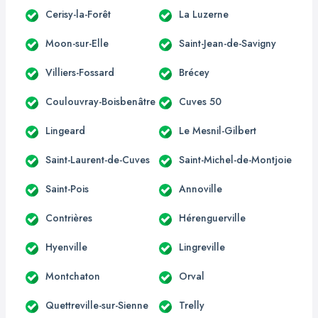
Cerisy-la-Forêt
La Luzerne
Moon-sur-Elle
Saint-Jean-de-Savigny
Villiers-Fossard
Brécey
Coulouvray-Boisbenâtre
Cuves 50
Lingeard
Le Mesnil-Gilbert
Saint-Laurent-de-Cuves
Saint-Michel-de-Montjoie
Saint-Pois
Annoville
Contrières
Hérenguerville
Hyenville
Lingreville
Montchaton
Orval
Quettreville-sur-Sienne
Trelly