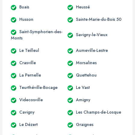
Buais
Heussé
Husson
Sainte-Marie-du-Bois 50
Saint-Symphorien-des-
Savigny-le-Vieux
Monts
Le Teilleul
Aumeville-Lestre
Crasville
Morsalines
La Pernelle
Quettehou
Teurthéville-Bocage
Le Vast
Videcosville
Amigny
Cavigny
Les Champs-de-Losque
Le Dézert
Graignes