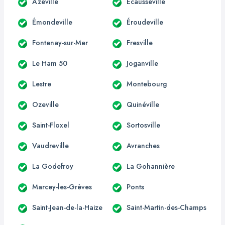
Azeville
Écausseville
Émondeville
Éroudeville
Fontenay-sur-Mer
Fresville
Le Ham 50
Joganville
Lestre
Montebourg
Ozeville
Quinéville
Saint-Floxel
Sortosville
Vaudreville
Avranches
La Godefroy
La Gohannière
Marcey-les-Grèves
Ponts
Saint-Jean-de-la-Haize
Saint-Martin-des-Champs