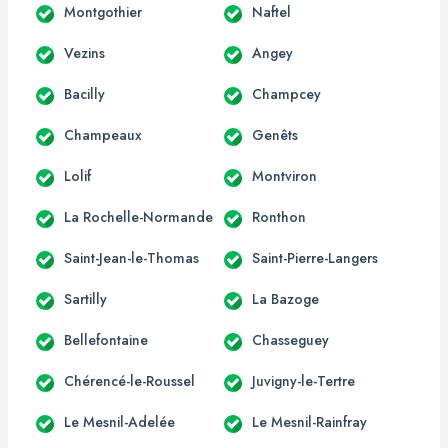
Montgothier
Naftel
Vezins
Angey
Bacilly
Champcey
Champeaux
Genêts
Lolif
Montviron
La Rochelle-Normande
Ronthon
Saint-Jean-le-Thomas
Saint-Pierre-Langers
Sartilly
La Bazoge
Bellefontaine
Chasseguey
Chérencé-le-Roussel
Juvigny-le-Tertre
Le Mesnil-Adelée
Le Mesnil-Rainfray