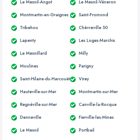
Le Mesnil-Angot
Le Mesnil-Véneron
Montmartin-en-Graignes
Saint-Fromond
Tribehou
Chèvreville 50
Lapenty
Les Loges-Marchis
Le Mesnillard
Milly
Moulines
Parigny
Saint-Hilaire-du-Harcouët
Virey
Hauteville-sur-Mer
Montmartin-sur-Mer
Regnéville-sur-Mer
Canville-la-Rocque
Denneville
Fierville-les-Mines
Le Mesnil
Portbail