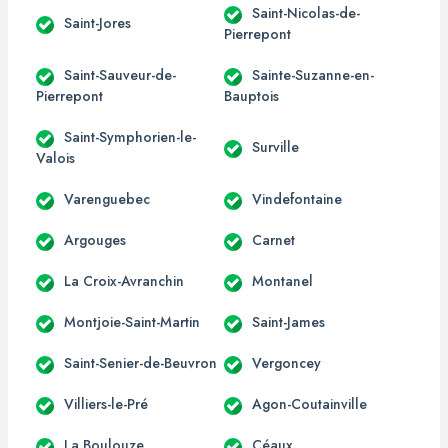
Saint-Nicolas-de-
Saint-Jores
Pierrepont
Saint-Sauveur-de-
Sainte-Suzanne-en-
Pierrepont
Bauptois
Saint-Symphorien-le-
Surville
Valois
Varenguebec
Vindefontaine
Argouges
Carnet
La Croix-Avranchin
Montanel
Montjoie-Saint-Martin
Saint-James
Saint-Senier-de-Beuvron
Vergoncey
Villiers-le-Pré
Agon-Coutainville
La Boulouze
Céaux