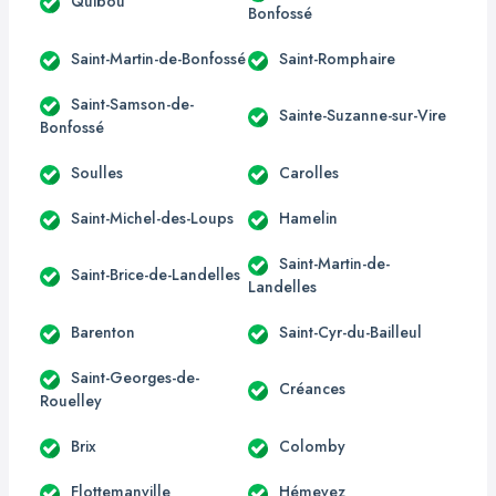
Quibou
Bonfossé
Saint-Martin-de-Bonfossé
Saint-Romphaire
Saint-Samson-de-
Sainte-Suzanne-sur-Vire
Bonfossé
Soulles
Carolles
Saint-Michel-des-Loups
Hamelin
Saint-Martin-de-
Saint-Brice-de-Landelles
Landelles
Barenton
Saint-Cyr-du-Bailleul
Saint-Georges-de-
Créances
Rouelley
Brix
Colomby
Flottemanville
Hémevez