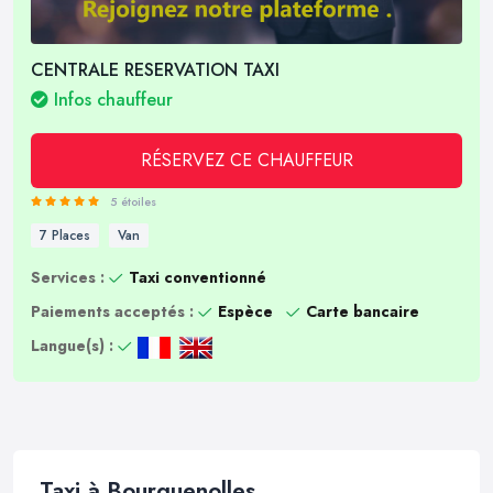
CENTRALE RESERVATION TAXI
Infos chauffeur
RÉSERVEZ CE CHAUFFEUR
5 étoiles
7 Places
Van
Services :
Taxi conventionné
Paiements acceptés :
Espèce
Carte bancaire
Langue(s) :
Taxi à Bourguenolles