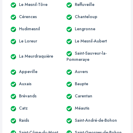
Le Mesnil-Tôve
Reffuveille
Cérences
Chanteloup
Hudimesnil
Lengronne
Le Loreur
Le Mesnil-Aubert
Saint-Sauveur-la-
La Meurdraquière
Pommeraye
Appeville
Auvers
Auxais
Baupte
Brévands
Carentan
Catz
Méautis
Raids
Saint-André-de-Bohon
Saint-Côme-du-Mont
Saint-Georges-de-Bohon