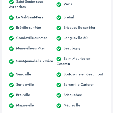
Saint-Senier-sous-
Vains
Avranches
Le Val-Saint-Père
Bréhal
Bréville-sur-Mer
Bricqueville-sur-Mer
Coudeville-sur-Mer
Longueville 50
Muneville-sur-Mer
Beaubigny
Saint-Maurice-en-
Saint-Jean-de-la-Rivière
Cotentin
Senoville
Sortosville-en-Beaumont
Surtainville
Barneville-Carteret
Breuville
Bricquebec
Magneville
Négreville