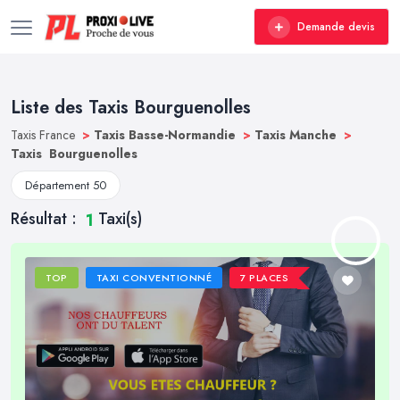
Demande devis
Liste des Taxis Bourguenolles
Taxis France
>
Taxis Basse-Normandie
>
Taxis Manche
>
Taxis Bourguenolles
Département 50
Résultat :
Taxi(s)
1
TOP
TAXI CONVENTIONNÉ
7 PLACES