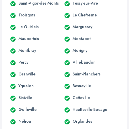
Saint-Vigor-des-Monts
Tessy-sur-Vire
Troisgots
Le Chefresne
Le Guislain
Margueray
Maupertuis
Montabot
Montbray
Morigny
Percy
Villebaudon
Granville
Saint-Planchers
Yquelon
Besneville
Biniville
Catteville
Golleville
Hautteville-Bocage
Néhou
Orglandes