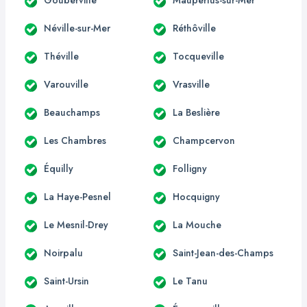
Néville-sur-Mer
Réthôville
Théville
Tocqueville
Varouville
Vrasville
Beauchamps
La Beslière
Les Chambres
Champcervon
Équilly
Folligny
La Haye-Pesnel
Hocquigny
Le Mesnil-Drey
La Mouche
Noirpalu
Saint-Jean-des-Champs
Saint-Ursin
Le Tanu