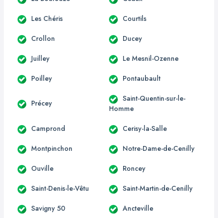
Les Chéris
Courtils
Crollon
Ducey
Juilley
Le Mesnil-Ozenne
Poilley
Pontaubault
Saint-Quentin-sur-le-
Précey
Homme
Camprond
Cerisy-la-Salle
Montpinchon
Notre-Dame-de-Cenilly
Ouville
Roncey
Saint-Denis-le-Vêtu
Saint-Martin-de-Cenilly
Savigny 50
Ancteville