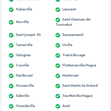
Huberville
Lieusaint
Saint-Germain-de-
Morville
Tournebut
Saint-Joseph 50
Saussemesnil
Tamerville
Urville
Valognes
Yvetot-Bocage
Couville
Flottemanville-Hague
Hardinvast
Martinvast
Nouainville
Saint-Martin-le-Gréard
Sideville
Teurthéville-Hague
Virandeville
Airel