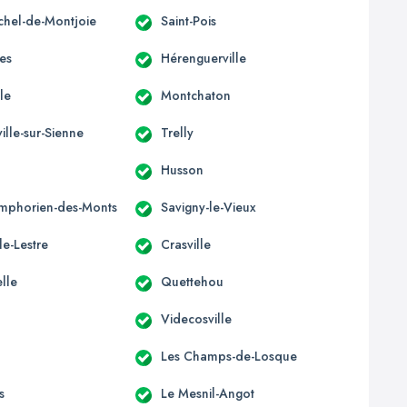
ichel-de-Montjoie
Saint-Pois
res
Hérenguerville
lle
Montchaton
ille-sur-Sienne
Trelly
Husson
ymphorien-des-Monts
Savigny-le-Vieux
le-Lestre
Crasville
lle
Quettehou
Videcosville
Les Champs-de-Losque
s
Le Mesnil-Angot