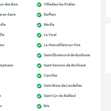
ur-des-Bois
Villedieu-les-Poëles
e-en-Saire
Barfleur
ille
Réville
lle
Le Vicel
eur
La Mancellière-sur-Vire
Saint-Ébremond-de-Bonfossé
omphaire
Saint-Samson-de-Bonfossé
Carolles
n
Saint-Brice-de-Landelles
n
Saint-Cyr-du-Bailleul
s
Brix