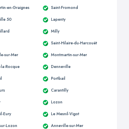
tin-en-Graignes
Saint-Fromond
ille 50
Lapenty
illard
Milly
Saint-Hilaire-du-Harcouët
le-sur-Mer
Montmartin-sur-Mer
e-la-Rocque
Denneville
il
Portbail
urs
Carantilly
y
Lozon
l-Eury
Le Mesnil-Vigot
-sur-Lozon
Anneville-sur-Mer