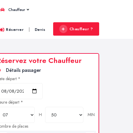
Chauffeur
Chauffeur ?
|
Réserver
Devis
éservez votre Chauffeur
Détails passager
ate départ *
eure départ *
H
MIN
ombre de places