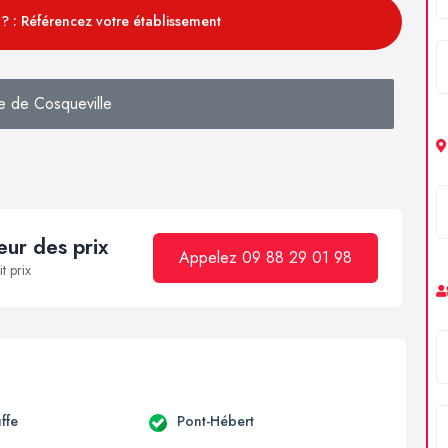
? : Référencez votre établissement
e de Cosqueville
ur des prix
Appelez 09 88 29 01 98
t prix
ffe
Pont-Hébert