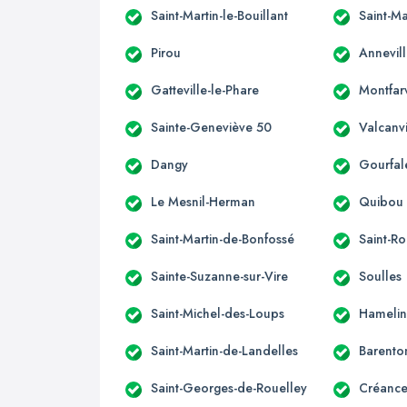
Saint-Martin-le-Bouillant
Saint-Ma
Pirou
Annevill
Gatteville-le-Phare
Montfarv
Sainte-Geneviève 50
Valcanvi
Dangy
Gourfal
Le Mesnil-Herman
Quibou
Saint-Martin-de-Bonfossé
Saint-R
Sainte-Suzanne-sur-Vire
Soulles
Saint-Michel-des-Loups
Hameli
Saint-Martin-de-Landelles
Barento
Saint-Georges-de-Rouelley
Créance