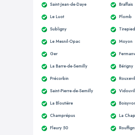
Saint-Jean-de-Daye
Braffais
Le Luot
Plomb
Subligny
Tirepie
Le Mesnil-Opac
Moyon
Ger
Fermanv
La Barre-de-Semilly
Bérigny
Précorbin
Rouxevi
Saint-Pierre-de-Semilly
Vidouvil
La Bloutière
Boisyvo
Champrépus
La Chap
Fleury 50
Rouffign