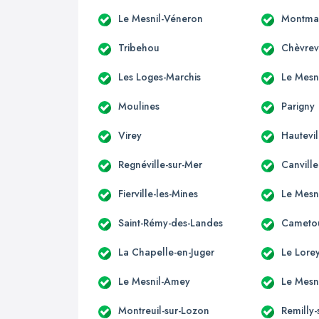
Le Mesnil-Véneron
Montmar
Tribehou
Chèvrev
Les Loges-Marchis
Le Mesn
Moulines
Parigny
Virey
Hautevil
Regnéville-sur-Mer
Canvill
Fierville-les-Mines
Le Mesn
Saint-Rémy-des-Landes
Cameto
La Chapelle-en-Juger
Le Lore
Le Mesnil-Amey
Le Mesni
Montreuil-sur-Lozon
Remilly