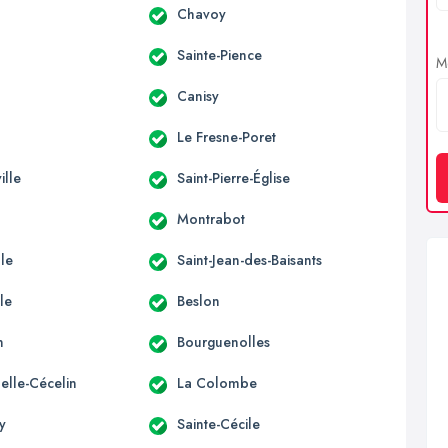
Chavoy
Sainte-Pience
Me
d
Canisy
Le Fresne-Poret
ille
Saint-Pierre-Église
Montrabot
lle
Saint-Jean-des-Baisants
le
Beslon
n
Bourguenolles
elle-Cécelin
La Colombe
y
Sainte-Cécile