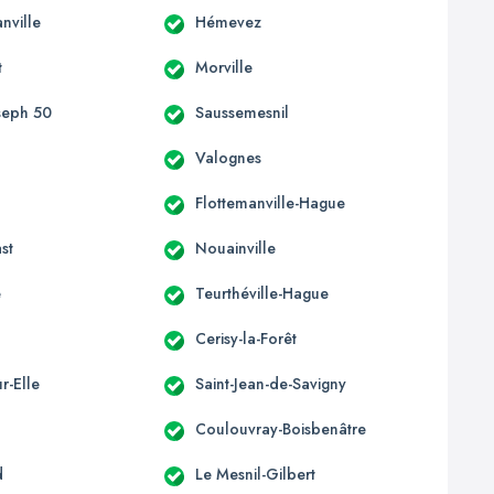
nville
Hémevez
t
Morville
oseph 50
Saussemesnil
Valognes
e
Flottemanville-Hague
st
Nouainville
e
Teurthéville-Hague
Cerisy-la-Forêt
r-Elle
Saint-Jean-de-Savigny
Coulouvray-Boisbenâtre
d
Le Mesnil-Gilbert