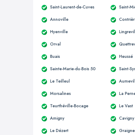
Saint-Laurent-de-Cuves
Saint-M
Annoville
Contriè
Hyenville
Lingrevi
Orval
Quettrev
Buais
Heussé
Sainte-Marie-du-Bois 50
Saint-S
Le Teilleul
Aumevil
Morsalines
La Perne
Teurthéville-Bocage
Le Vast
Amigny
Cavigny
Le Dézert
Graigne