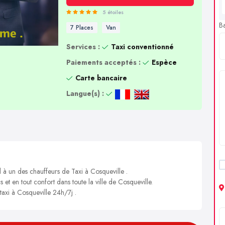
5 étoiles
B
7 Places
Van
Services :
Taxi conventionné
Paiements acceptés :
Espèce
Carte bancaire
Langue(s) :
l à un des chauffeurs de Taxi à Cosqueville .
 et en tout confort dans toute la ville de Cosqueville.
taxi à Cosqueville 24h/7j .