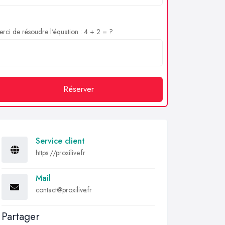
rci de résoudre l'équation : 4 + 2 = ?
Réserver
Service client
https://proxilive.fr
Mail
contact@proxilive.fr
Partager