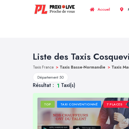
Accueil
M
Liste des Taxis Cosquevi
Taxis France
>
Taxis Basse-Normandie
>
Taxis M
Département 50
Résultat :
Taxi(s)
1
TOP
TAXI CONVENTIONNÉ
7 PLACES