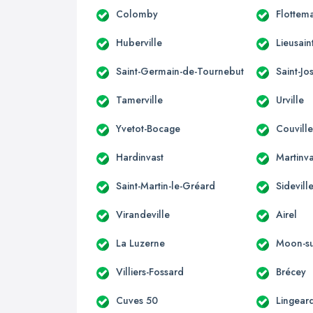
Colomby
Flottema
Huberville
Lieusain
Saint-Germain-de-Tournebut
Saint-J
Tamerville
Urville
Yvetot-Bocage
Couvill
Hardinvast
Martinva
Saint-Martin-le-Gréard
Sidevill
Virandeville
Airel
La Luzerne
Moon-su
Villiers-Fossard
Brécey
Cuves 50
Lingear