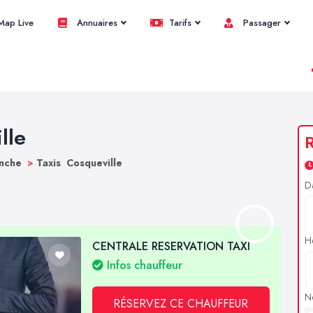
ap Live
Annuaires
Tarifs
Passager
lle
R
anche
>
Taxis Cosqueville
D
H
CENTRALE RESERVATION TAXI
Infos chauffeur
N
RÉSERVEZ CE CHAUFFEUR