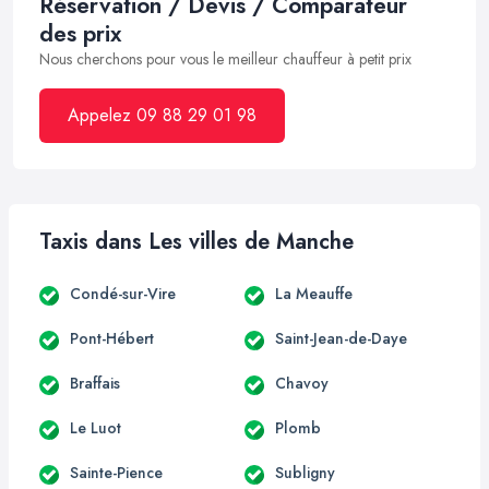
Réservation / Devis / Comparateur
des prix
Nous cherchons pour vous le meilleur chauffeur à petit prix
Appelez 09 88 29 01 98
Taxis dans Les villes de Manche
Condé-sur-Vire
La Meauffe
Pont-Hébert
Saint-Jean-de-Daye
Braffais
Chavoy
Le Luot
Plomb
Sainte-Pience
Subligny