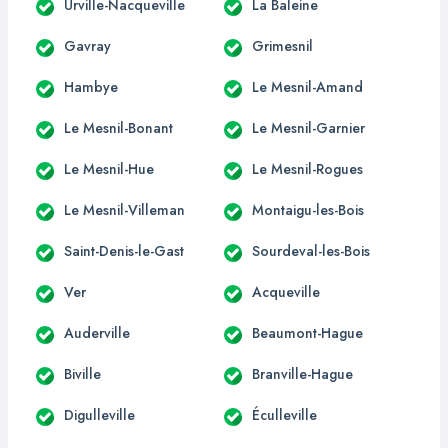
Urville-Nacqueville
La Baleine
Gavray
Grimesnil
Hambye
Le Mesnil-Amand
Le Mesnil-Bonant
Le Mesnil-Garnier
Le Mesnil-Hue
Le Mesnil-Rogues
Le Mesnil-Villeman
Montaigu-les-Bois
Saint-Denis-le-Gast
Sourdeval-les-Bois
Ver
Acqueville
Auderville
Beaumont-Hague
Biville
Branville-Hague
Digulleville
Éculleville