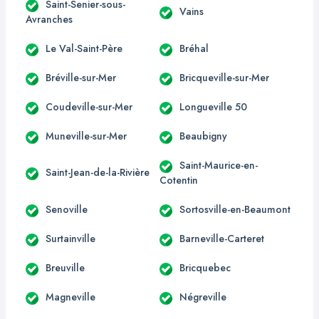
Saint-Senier-sous-
Vains
Avranches
Le Val-Saint-Père
Bréhal
Bréville-sur-Mer
Bricqueville-sur-Mer
Coudeville-sur-Mer
Longueville 50
Muneville-sur-Mer
Beaubigny
Saint-Maurice-en-
Saint-Jean-de-la-Rivière
Cotentin
Senoville
Sortosville-en-Beaumont
Surtainville
Barneville-Carteret
Breuville
Bricquebec
Magneville
Négreville