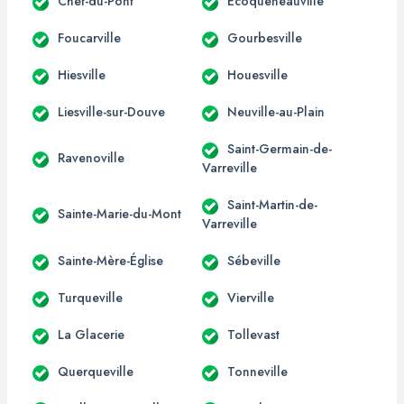
Chef-du-Pont
Écoqueneauville
Foucarville
Gourbesville
Hiesville
Houesville
Liesville-sur-Douve
Neuville-au-Plain
Saint-Germain-de-
Ravenoville
Varreville
Saint-Martin-de-
Sainte-Marie-du-Mont
Varreville
Sainte-Mère-Église
Sébeville
Turqueville
Vierville
La Glacerie
Tollevast
Querqueville
Tonneville