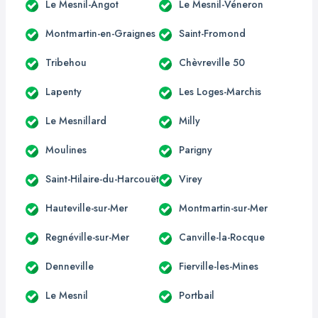
Le Mesnil-Angot
Le Mesnil-Véneron
Montmartin-en-Graignes
Saint-Fromond
Tribehou
Chèvreville 50
Lapenty
Les Loges-Marchis
Le Mesnillard
Milly
Moulines
Parigny
Saint-Hilaire-du-Harcouët
Virey
Hauteville-sur-Mer
Montmartin-sur-Mer
Regnéville-sur-Mer
Canville-la-Rocque
Denneville
Fierville-les-Mines
Le Mesnil
Portbail