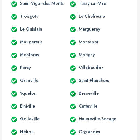
Saint-Vigor-des-Monts
Tessy-sur-Vire
Troisgots
Le Chefresne
Le Guislain
Margueray
Maupertuis
Montabot
Montbray
Morigny
Percy
Villebaudon
Granville
Saint-Planchers
Yquelon
Besneville
Biniville
Catteville
Golleville
Hautteville-Bocage
Néhou
Orglandes