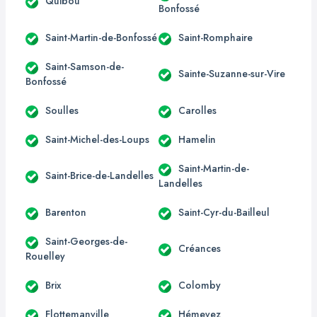
Quibou
Bonfossé
Saint-Martin-de-Bonfossé
Saint-Romphaire
Saint-Samson-de-
Sainte-Suzanne-sur-Vire
Bonfossé
Soulles
Carolles
Saint-Michel-des-Loups
Hamelin
Saint-Martin-de-
Saint-Brice-de-Landelles
Landelles
Barenton
Saint-Cyr-du-Bailleul
Saint-Georges-de-
Créances
Rouelley
Brix
Colomby
Flottemanville
Hémevez