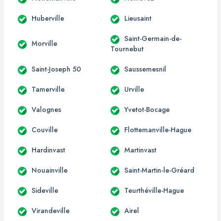
Huberville
Lieusaint
Saint-Germain-de-
Morville
Tournebut
Saint-Joseph 50
Saussemesnil
Tamerville
Urville
Valognes
Yvetot-Bocage
Couville
Flottemanville-Hague
Hardinvast
Martinvast
Nouainville
Saint-Martin-le-Gréard
Sideville
Teurthéville-Hague
Virandeville
Airel