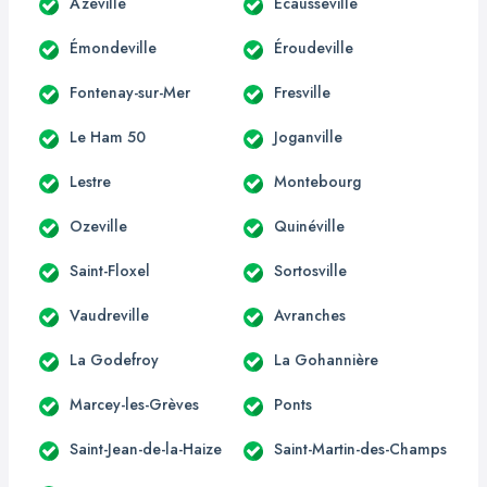
Azeville
Écausseville
Émondeville
Éroudeville
Fontenay-sur-Mer
Fresville
Le Ham 50
Joganville
Lestre
Montebourg
Ozeville
Quinéville
Saint-Floxel
Sortosville
Vaudreville
Avranches
La Godefroy
La Gohannière
Marcey-les-Grèves
Ponts
Saint-Jean-de-la-Haize
Saint-Martin-des-Champs