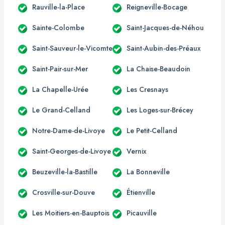
Rauville-la-Place
Reigneville-Bocage
Sainte-Colombe
Saint-Jacques-de-Néhou
Saint-Sauveur-le-Vicomte
Saint-Aubin-des-Préaux
Saint-Pair-sur-Mer
La Chaise-Beaudoin
La Chapelle-Urée
Les Cresnays
Le Grand-Celland
Les Loges-sur-Brécey
Notre-Dame-de-Livoye
Le Petit-Celland
Saint-Georges-de-Livoye
Vernix
Beuzeville-la-Bastille
La Bonneville
Crosville-sur-Douve
Étienville
Les Moitiers-en-Bauptois
Picauville