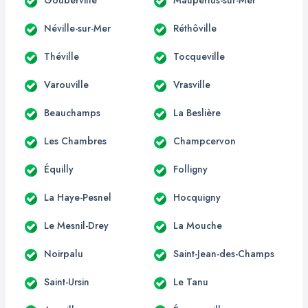
Néville-sur-Mer
Réthôville
Théville
Tocqueville
Varouville
Vrasville
Beauchamps
La Beslière
Les Chambres
Champcervon
Équilly
Folligny
La Haye-Pesnel
Hocquigny
Le Mesnil-Drey
La Mouche
Noirpalu
Saint-Jean-des-Champs
Saint-Ursin
Le Tanu