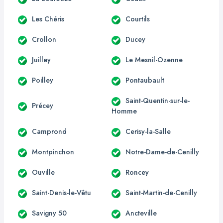
Les Chéris
Courtils
Crollon
Ducey
Juilley
Le Mesnil-Ozenne
Poilley
Pontaubault
Saint-Quentin-sur-le-
Précey
Homme
Camprond
Cerisy-la-Salle
Montpinchon
Notre-Dame-de-Cenilly
Ouville
Roncey
Saint-Denis-le-Vêtu
Saint-Martin-de-Cenilly
Savigny 50
Ancteville