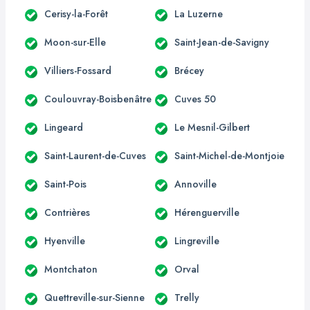
Cerisy-la-Forêt
La Luzerne
Moon-sur-Elle
Saint-Jean-de-Savigny
Villiers-Fossard
Brécey
Coulouvray-Boisbenâtre
Cuves 50
Lingeard
Le Mesnil-Gilbert
Saint-Laurent-de-Cuves
Saint-Michel-de-Montjoie
Saint-Pois
Annoville
Contrières
Hérenguerville
Hyenville
Lingreville
Montchaton
Orval
Quettreville-sur-Sienne
Trelly