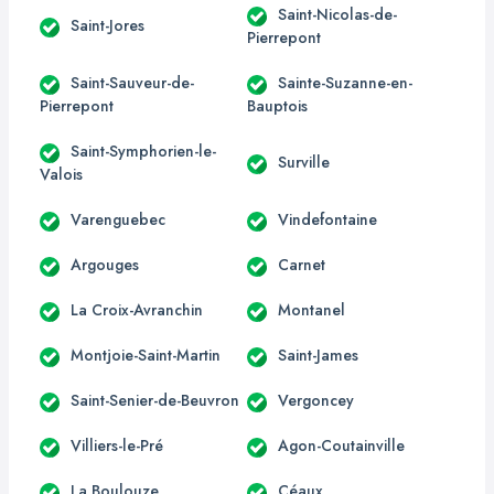
Saint-Nicolas-de-
Saint-Jores
Pierrepont
Saint-Sauveur-de-
Sainte-Suzanne-en-
Pierrepont
Bauptois
Saint-Symphorien-le-
Surville
Valois
Varenguebec
Vindefontaine
Argouges
Carnet
La Croix-Avranchin
Montanel
Montjoie-Saint-Martin
Saint-James
Saint-Senier-de-Beuvron
Vergoncey
Villiers-le-Pré
Agon-Coutainville
La Boulouze
Céaux