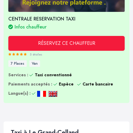
CENTRALE RESERVATION TAXI
Infos chauffeur
RÉSERVEZ CE CHAUFFEUR
5 étoiles
7 Places
Van
Services :
Taxi conventionné
Paiements acceptés :
Espèce
Carte bancaire
Langue(s) :
Taxi à Le Grand-Celland