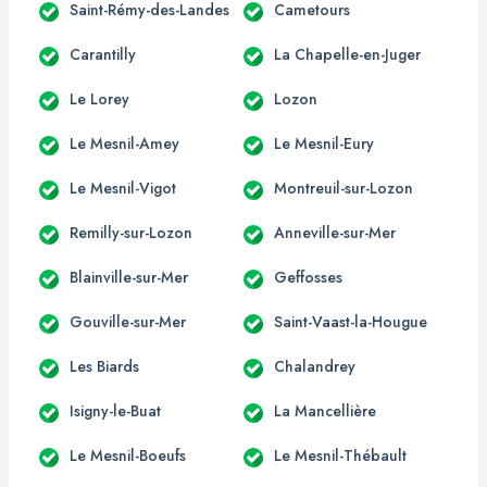
Saint-Rémy-des-Landes
Cametours
Carantilly
La Chapelle-en-Juger
Le Lorey
Lozon
Le Mesnil-Amey
Le Mesnil-Eury
Le Mesnil-Vigot
Montreuil-sur-Lozon
Remilly-sur-Lozon
Anneville-sur-Mer
Blainville-sur-Mer
Geffosses
Gouville-sur-Mer
Saint-Vaast-la-Hougue
Les Biards
Chalandrey
Isigny-le-Buat
La Mancellière
Le Mesnil-Boeufs
Le Mesnil-Thébault