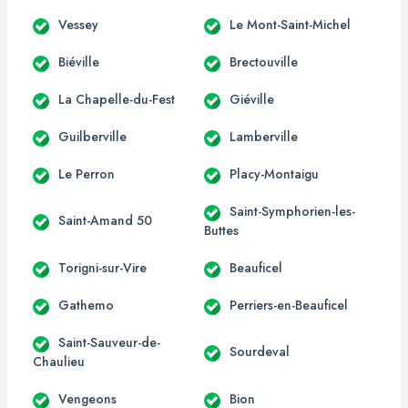
Vessey
Le Mont-Saint-Michel
Biéville
Brectouville
La Chapelle-du-Fest
Giéville
Guilberville
Lamberville
Le Perron
Placy-Montaigu
Saint-Symphorien-les-
Saint-Amand 50
Buttes
Torigni-sur-Vire
Beauficel
Gathemo
Perriers-en-Beauficel
Saint-Sauveur-de-
Sourdeval
Chaulieu
Vengeons
Bion