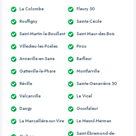
La Colombe
Fleury 50
Rouffigny
Sainte-Cécile
Saint-Martin-le-Bouillant
Saint-Maur-des-Bois
Villedieu-les-Poëles
Pirou
Anneville-en-Saire
Barfleur
Gatteville-le-Phare
Montfarville
Réville
Sainte-Geneviève 50
Valcanville
Le Vicel
Dangy
Gourfaleur
La Mancellière-sur-Vire
Le Mesnil-Herman
Saint-Ébremond-de-