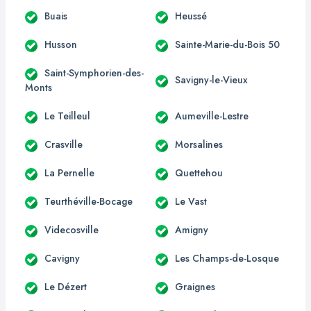
Buais
Heussé
Husson
Sainte-Marie-du-Bois 50
Saint-Symphorien-des-
Savigny-le-Vieux
Monts
Le Teilleul
Aumeville-Lestre
Crasville
Morsalines
La Pernelle
Quettehou
Teurthéville-Bocage
Le Vast
Videcosville
Amigny
Cavigny
Les Champs-de-Losque
Le Dézert
Graignes