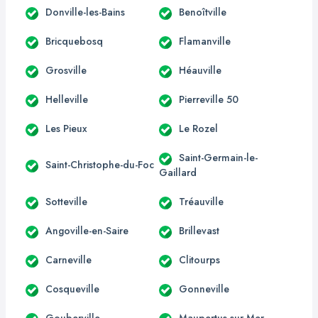
Donville-les-Bains
Benoîtville
Bricquebosq
Flamanville
Grosville
Héauville
Helleville
Pierreville 50
Les Pieux
Le Rozel
Saint-Germain-le-
Saint-Christophe-du-Foc
Gaillard
Sotteville
Tréauville
Angoville-en-Saire
Brillevast
Carneville
Clitourps
Cosqueville
Gonneville
Gouberville
Maupertus-sur-Mer