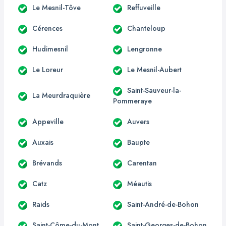
Le Mesnil-Tôve
Reffuveille
Cérences
Chanteloup
Hudimesnil
Lengronne
Le Loreur
Le Mesnil-Aubert
Saint-Sauveur-la-
La Meurdraquière
Pommeraye
Appeville
Auvers
Auxais
Baupte
Brévands
Carentan
Catz
Méautis
Raids
Saint-André-de-Bohon
Saint-Côme-du-Mont
Saint-Georges-de-Bohon