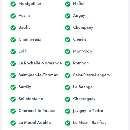
Montgothier
Naftel
Vezins
Angey
Bacilly
Champcey
Champeaux
Genêts
Lolif
Montviron
La Rochelle-Normande
Ronthon
Saint-Jean-le-Thomas
Saint-Pierre-Langers
Sartilly
La Bazoge
Bellefontaine
Chasseguey
Chérencé-le-Roussel
Juvigny-le-Tertre
Le Mesnil-Adelée
Le Mesnil-Rainfray