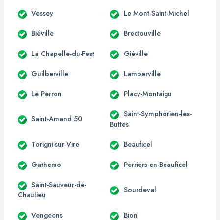
Vessey
Le Mont-Saint-Michel
Biéville
Brectouville
La Chapelle-du-Fest
Giéville
Guilberville
Lamberville
Le Perron
Placy-Montaigu
Saint-Symphorien-les-
Saint-Amand 50
Buttes
Torigni-sur-Vire
Beauficel
Gathemo
Perriers-en-Beauficel
Saint-Sauveur-de-
Sourdeval
Chaulieu
Vengeons
Bion