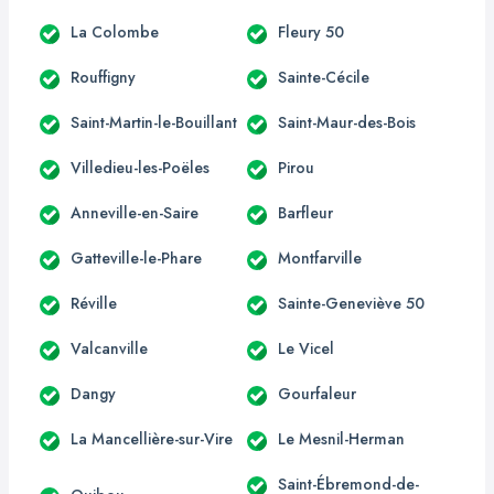
La Colombe
Fleury 50
Rouffigny
Sainte-Cécile
Saint-Martin-le-Bouillant
Saint-Maur-des-Bois
Villedieu-les-Poëles
Pirou
Anneville-en-Saire
Barfleur
Gatteville-le-Phare
Montfarville
Réville
Sainte-Geneviève 50
Valcanville
Le Vicel
Dangy
Gourfaleur
La Mancellière-sur-Vire
Le Mesnil-Herman
Saint-Ébremond-de-