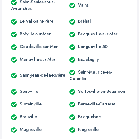
Saint-Senier-sous-
Vains
Avranches
Le Val-Saint-Père
Bréhal
Bréville-sur-Mer
Bricqueville-sur-Mer
Coudeville-sur-Mer
Longueville 50
Muneville-sur-Mer
Beaubigny
Saint-Maurice-en-
Saint-Jean-de-la-Rivière
Cotentin
Senoville
Sortosville-en-Beaumont
Surtainville
Barneville-Carteret
Breuville
Bricquebec
Magneville
Négreville