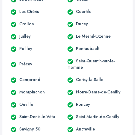
Les Chéris
Courtils
Crollon
Ducey
Juilley
Le Mesnil-Ozenne
Poilley
Pontaubault
Saint-Quentin-sur-le-
Précey
Homme
Camprond
Cerisy-la-Salle
Montpinchon
Notre-Dame-de-Cenilly
Ouville
Roncey
Saint-Denis-le-Vêtu
Saint-Martin-de-Cenilly
Savigny 50
Ancteville