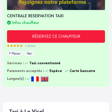
CENTRALE RESERVATION TAXI
Infos chauffeur
RÉSERVEZ CE CHAUFFEUR
5 étoiles
7 Places
Van
Services :
Taxi conventionné
Paiements acceptés :
Espèce
Carte bancaire
Langue(s) :
Taxi à Le Vicel