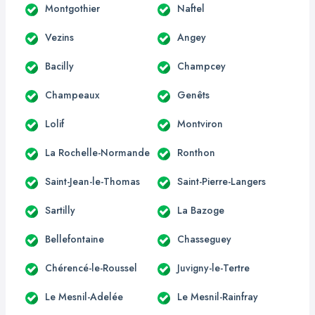
Montgothier
Naftel
Vezins
Angey
Bacilly
Champcey
Champeaux
Genêts
Lolif
Montviron
La Rochelle-Normande
Ronthon
Saint-Jean-le-Thomas
Saint-Pierre-Langers
Sartilly
La Bazoge
Bellefontaine
Chasseguey
Chérencé-le-Roussel
Juvigny-le-Tertre
Le Mesnil-Adelée
Le Mesnil-Rainfray