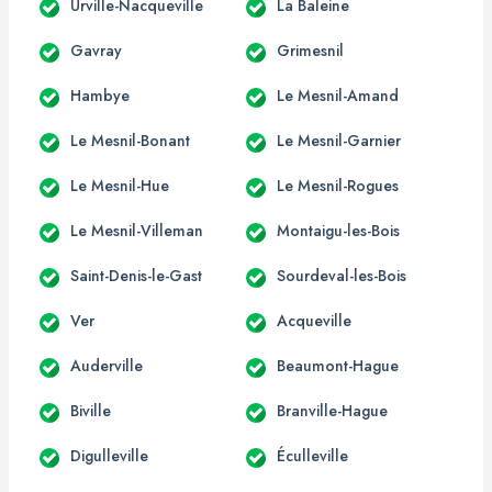
Urville-Nacqueville
La Baleine
Gavray
Grimesnil
Hambye
Le Mesnil-Amand
Le Mesnil-Bonant
Le Mesnil-Garnier
Le Mesnil-Hue
Le Mesnil-Rogues
Le Mesnil-Villeman
Montaigu-les-Bois
Saint-Denis-le-Gast
Sourdeval-les-Bois
Ver
Acqueville
Auderville
Beaumont-Hague
Biville
Branville-Hague
Digulleville
Éculleville