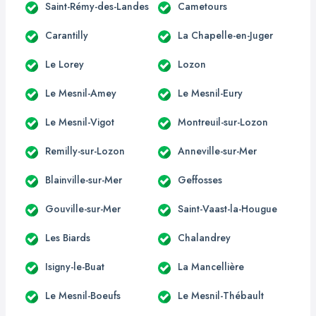
Saint-Rémy-des-Landes
Cametours
Carantilly
La Chapelle-en-Juger
Le Lorey
Lozon
Le Mesnil-Amey
Le Mesnil-Eury
Le Mesnil-Vigot
Montreuil-sur-Lozon
Remilly-sur-Lozon
Anneville-sur-Mer
Blainville-sur-Mer
Geffosses
Gouville-sur-Mer
Saint-Vaast-la-Hougue
Les Biards
Chalandrey
Isigny-le-Buat
La Mancellière
Le Mesnil-Boeufs
Le Mesnil-Thébault