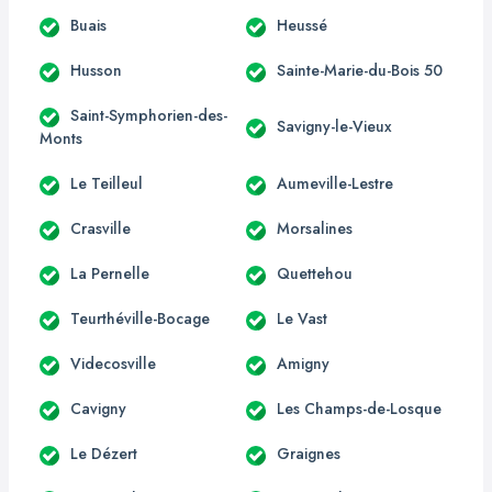
Buais
Heussé
Husson
Sainte-Marie-du-Bois 50
Saint-Symphorien-des-
Savigny-le-Vieux
Monts
Le Teilleul
Aumeville-Lestre
Crasville
Morsalines
La Pernelle
Quettehou
Teurthéville-Bocage
Le Vast
Videcosville
Amigny
Cavigny
Les Champs-de-Losque
Le Dézert
Graignes