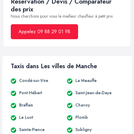
Réservation / Devis / Comparateur
des prix
Nous cherchons pour vous le meilleur chauffeur à petit prix
Appelez 09 88 29 01 98
Taxis dans Les villes de Manche
Condé-sur-Vire
La Meauffe
Pont-Hébert
Saint-Jean-de-Daye
Braffais
Chavoy
Le Luot
Plomb
Sainte-Pience
Subligny