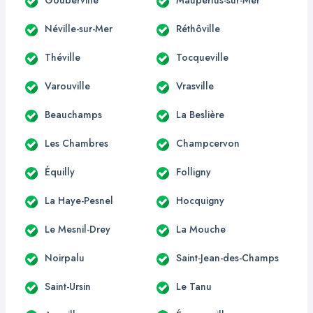
Néville-sur-Mer
Réthôville
Théville
Tocqueville
Varouville
Vrasville
Beauchamps
La Beslière
Les Chambres
Champcervon
Équilly
Folligny
La Haye-Pesnel
Hocquigny
Le Mesnil-Drey
La Mouche
Noirpalu
Saint-Jean-des-Champs
Saint-Ursin
Le Tanu