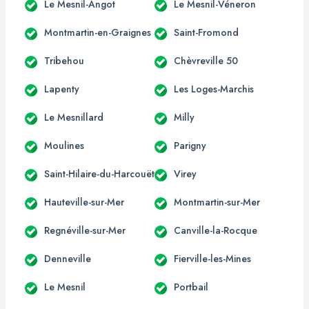
Le Mesnil-Angot
Le Mesnil-Véneron
Montmartin-en-Graignes
Saint-Fromond
Tribehou
Chèvreville 50
Lapenty
Les Loges-Marchis
Le Mesnillard
Milly
Moulines
Parigny
Saint-Hilaire-du-Harcouët
Virey
Hauteville-sur-Mer
Montmartin-sur-Mer
Regnéville-sur-Mer
Canville-la-Rocque
Denneville
Fierville-les-Mines
Le Mesnil
Portbail