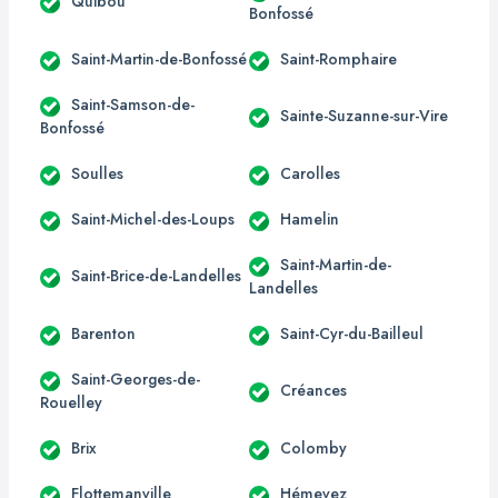
Quibou
Bonfossé
Saint-Martin-de-Bonfossé
Saint-Romphaire
Saint-Samson-de-
Sainte-Suzanne-sur-Vire
Bonfossé
Soulles
Carolles
Saint-Michel-des-Loups
Hamelin
Saint-Martin-de-
Saint-Brice-de-Landelles
Landelles
Barenton
Saint-Cyr-du-Bailleul
Saint-Georges-de-
Créances
Rouelley
Brix
Colomby
Flottemanville
Hémevez