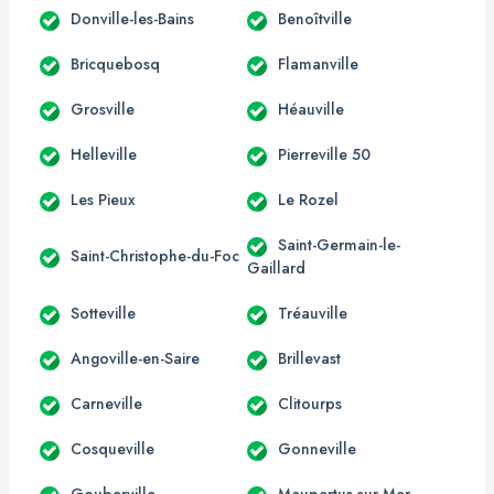
Donville-les-Bains
Benoîtville
Bricquebosq
Flamanville
Grosville
Héauville
Helleville
Pierreville 50
Les Pieux
Le Rozel
Saint-Germain-le-
Saint-Christophe-du-Foc
Gaillard
Sotteville
Tréauville
Angoville-en-Saire
Brillevast
Carneville
Clitourps
Cosqueville
Gonneville
Gouberville
Maupertus-sur-Mer