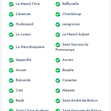
Le Mesnil-Tôve
Reffuveille
Cérences
Chanteloup
Hudimesnil
Lengronne
Le Loreur
Le Mesnil-Aubert
Saint-Sauveur-la-
La Meurdraquière
Pommeraye
Appeville
Auvers
Auxais
Baupte
Brévands
Carentan
Catz
Méautis
Raids
Saint-André-de-Bohon
Saint-Côme-du-Mont
Saint-Georges-de-Bohon