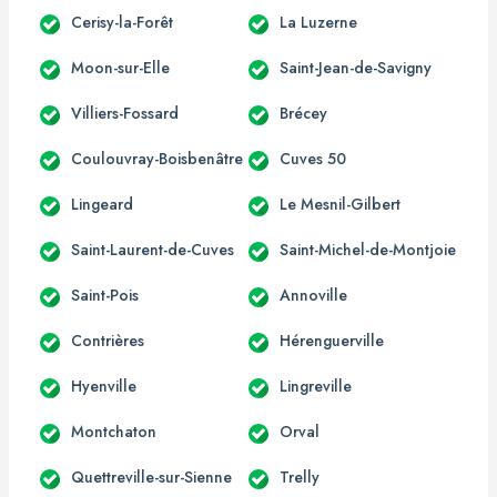
Cerisy-la-Forêt
La Luzerne
Moon-sur-Elle
Saint-Jean-de-Savigny
Villiers-Fossard
Brécey
Coulouvray-Boisbenâtre
Cuves 50
Lingeard
Le Mesnil-Gilbert
Saint-Laurent-de-Cuves
Saint-Michel-de-Montjoie
Saint-Pois
Annoville
Contrières
Hérenguerville
Hyenville
Lingreville
Montchaton
Orval
Quettreville-sur-Sienne
Trelly