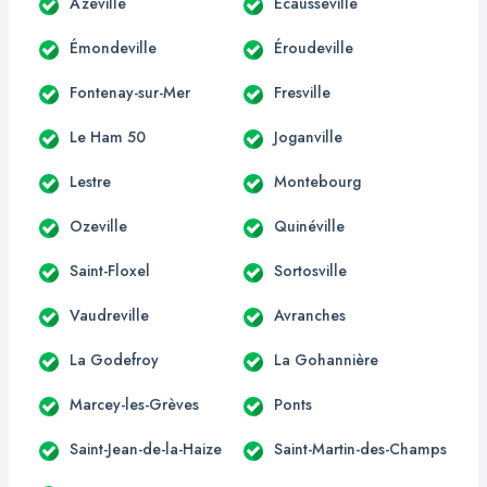
Azeville
Écausseville
Émondeville
Éroudeville
Fontenay-sur-Mer
Fresville
Le Ham 50
Joganville
Lestre
Montebourg
Ozeville
Quinéville
Saint-Floxel
Sortosville
Vaudreville
Avranches
La Godefroy
La Gohannière
Marcey-les-Grèves
Ponts
Saint-Jean-de-la-Haize
Saint-Martin-des-Champs