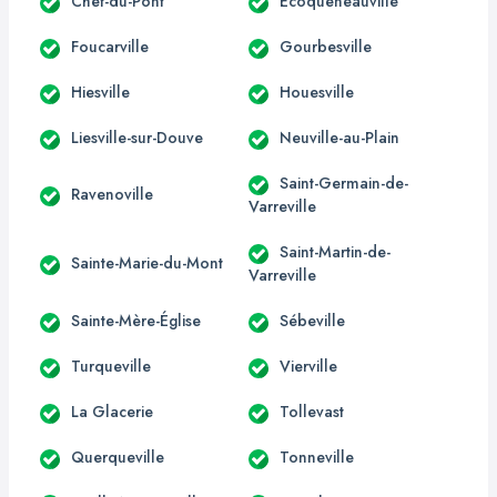
Chef-du-Pont
Écoqueneauville
Foucarville
Gourbesville
Hiesville
Houesville
Liesville-sur-Douve
Neuville-au-Plain
Saint-Germain-de-
Ravenoville
Varreville
Saint-Martin-de-
Sainte-Marie-du-Mont
Varreville
Sainte-Mère-Église
Sébeville
Turqueville
Vierville
La Glacerie
Tollevast
Querqueville
Tonneville