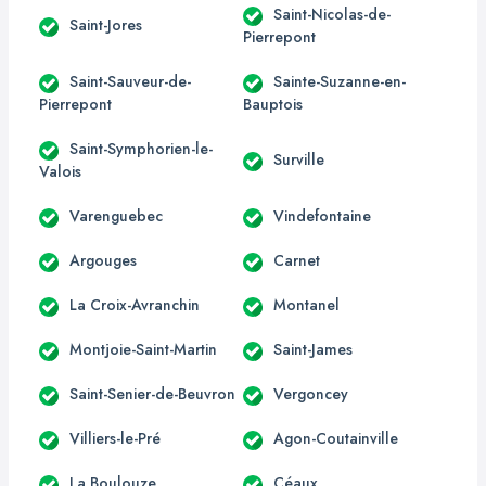
Saint-Nicolas-de-
Saint-Jores
Pierrepont
Saint-Sauveur-de-
Sainte-Suzanne-en-
Pierrepont
Bauptois
Saint-Symphorien-le-
Surville
Valois
Varenguebec
Vindefontaine
Argouges
Carnet
La Croix-Avranchin
Montanel
Montjoie-Saint-Martin
Saint-James
Saint-Senier-de-Beuvron
Vergoncey
Villiers-le-Pré
Agon-Coutainville
La Boulouze
Céaux