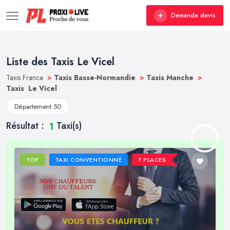
Demande devis
Liste des Taxis Le Vicel
Taxis France
>
Taxis Basse-Normandie
>
Taxis Manche
>
Taxis Le Vicel
Département 50
Résultat :
Taxi(s)
1
TOP
TAXI CONVENTIONNÉ
7 PLACES