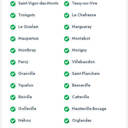
Saint-Vigor-des-Monts
Tessy-sur-Vire
Troisgots
Le Chefresne
Le Guislain
Margueray
Maupertuis
Montabot
Montbray
Morigny
Percy
Villebaudon
Granville
Saint-Planchers
Yquelon
Besneville
Biniville
Catteville
Golleville
Hautteville-Bocage
Néhou
Orglandes