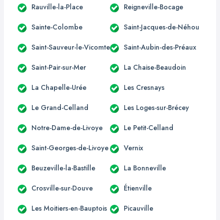
Rauville-la-Place
Reigneville-Bocage
Sainte-Colombe
Saint-Jacques-de-Néhou
Saint-Sauveur-le-Vicomte
Saint-Aubin-des-Préaux
Saint-Pair-sur-Mer
La Chaise-Beaudoin
La Chapelle-Urée
Les Cresnays
Le Grand-Celland
Les Loges-sur-Brécey
Notre-Dame-de-Livoye
Le Petit-Celland
Saint-Georges-de-Livoye
Vernix
Beuzeville-la-Bastille
La Bonneville
Crosville-sur-Douve
Étienville
Les Moitiers-en-Bauptois
Picauville