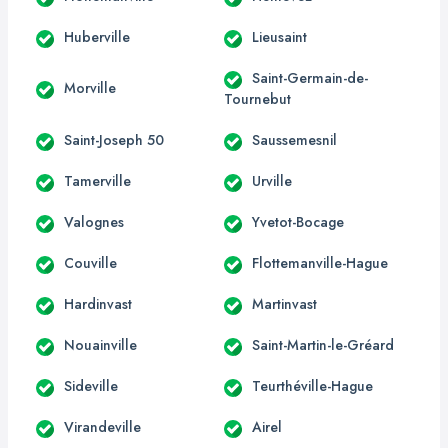
Huberville
Lieusaint
Saint-Germain-de-
Morville
Tournebut
Saint-Joseph 50
Saussemesnil
Tamerville
Urville
Valognes
Yvetot-Bocage
Couville
Flottemanville-Hague
Hardinvast
Martinvast
Nouainville
Saint-Martin-le-Gréard
Sideville
Teurthéville-Hague
Virandeville
Airel