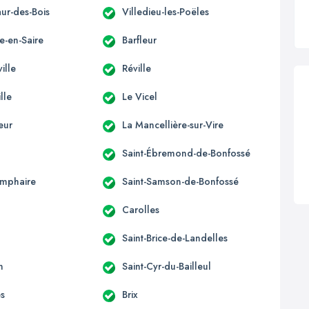
ur-des-Bois
Villedieu-les-Poëles
e-en-Saire
Barfleur
ille
Réville
lle
Le Vicel
eur
La Mancellière-sur-Vire
Saint-Ébremond-de-Bonfossé
omphaire
Saint-Samson-de-Bonfossé
Carolles
n
Saint-Brice-de-Landelles
n
Saint-Cyr-du-Bailleul
s
Brix