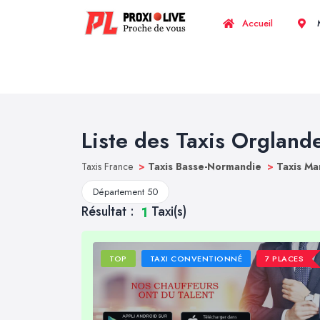
Accueil
M
Liste des Taxis Orgland
Taxis France
>
Taxis Basse-Normandie
>
Taxis M
Département 50
Résultat :
Taxi(s)
1
TOP
TAXI CONVENTIONNÉ
7 PLACES