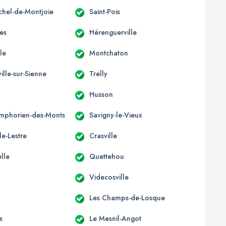
ichel-de-Montjoie
Saint-Pois
res
Hérenguerville
lle
Montchaton
ille-sur-Sienne
Trelly
Husson
ymphorien-des-Monts
Savigny-le-Vieux
le-Lestre
Crasville
lle
Quettehou
Videcosville
Les Champs-de-Losque
s
Le Mesnil-Angot