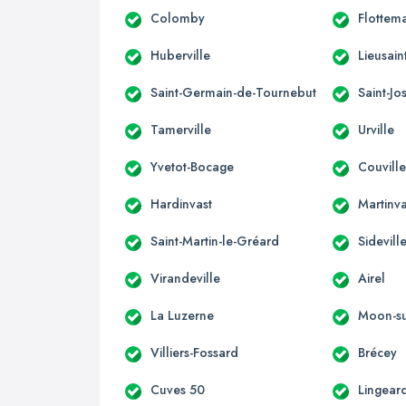
Colomby
Flottema
Huberville
Lieusain
Saint-Germain-de-Tournebut
Saint-J
Tamerville
Urville
Yvetot-Bocage
Couvill
Hardinvast
Martinva
Saint-Martin-le-Gréard
Sidevill
Virandeville
Airel
La Luzerne
Moon-su
Villiers-Fossard
Brécey
Cuves 50
Lingear