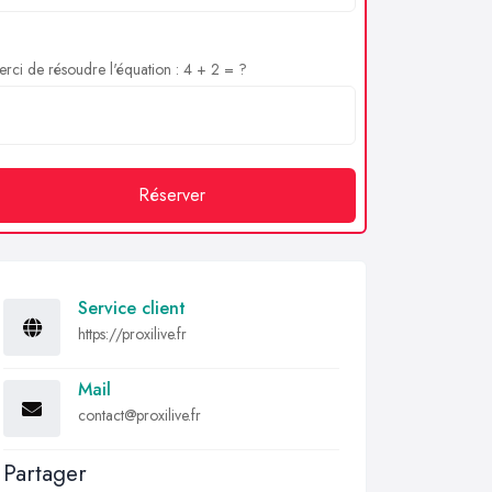
rci de résoudre l'équation : 4 + 2 = ?
Réserver
Service client
https://proxilive.fr
Mail
contact@proxilive.fr
Partager