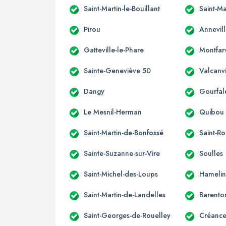
Saint-Martin-le-Bouillant
Saint-Ma
Pirou
Annevill
Gatteville-le-Phare
Montfarv
Sainte-Geneviève 50
Valcanvi
Dangy
Gourfal
Le Mesnil-Herman
Quibou
Saint-Martin-de-Bonfossé
Saint-R
Sainte-Suzanne-sur-Vire
Soulles
Saint-Michel-des-Loups
Hameli
Saint-Martin-de-Landelles
Barento
Saint-Georges-de-Rouelley
Créance