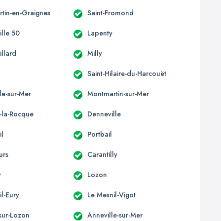
tin-en-Graignes
Saint-Fromond
ille 50
Lapenty
illard
Milly
Saint-Hilaire-du-Harcouët
le-sur-Mer
Montmartin-sur-Mer
e-la-Rocque
Denneville
il
Portbail
urs
Carantilly
y
Lozon
l-Eury
Le Mesnil-Vigot
-sur-Lozon
Anneville-sur-Mer