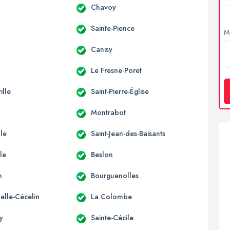
Chavoy
Sainte-Pience
Me
d
Canisy
Le Fresne-Poret
ille
Saint-Pierre-Église
Montrabot
lle
Saint-Jean-des-Baisants
le
Beslon
n
Bourguenolles
elle-Cécelin
La Colombe
y
Sainte-Cécile