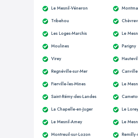
Le Mesnil-Véneron
Montmar
Tribehou
Chèvrev
Les Loges-Marchis
Le Mesn
Moulines
Parigny
Virey
Hautevil
Regnéville-sur-Mer
Canvill
Fierville-les-Mines
Le Mesn
Saint-Rémy-des-Landes
Cameto
La Chapelle-en-Juger
Le Lore
Le Mesnil-Amey
Le Mesni
Montreuil-sur-Lozon
Remilly