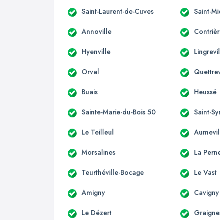
Saint-Laurent-de-Cuves
Saint-M
Annoville
Contriè
Hyenville
Lingrevi
Orval
Quettrev
Buais
Heussé
Sainte-Marie-du-Bois 50
Saint-S
Le Teilleul
Aumevil
Morsalines
La Perne
Teurthéville-Bocage
Le Vast
Amigny
Cavigny
Le Dézert
Graigne