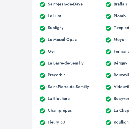
Saint-Jean-de-Daye
Braffais
Le Luot
Plomb
Subligny
Tirepie
Le Mesnil-Opac
Moyon
Ger
Fermanv
La Barre-de-Semilly
Bérigny
Précorbin
Rouxevi
Saint-Pierre-de-Semilly
Vidouvil
La Bloutière
Boisyvo
Champrépus
La Chap
Fleury 50
Rouffign