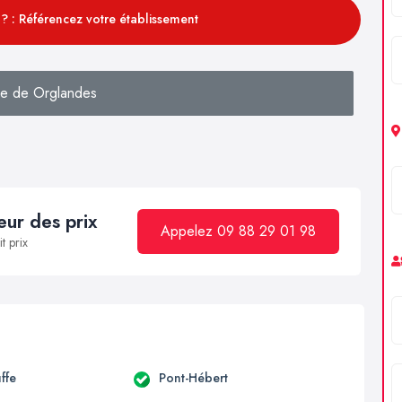
? : Référencez votre établissement
e de Orglandes
ur des prix
Appelez 09 88 29 01 98
t prix
ffe
Pont-Hébert