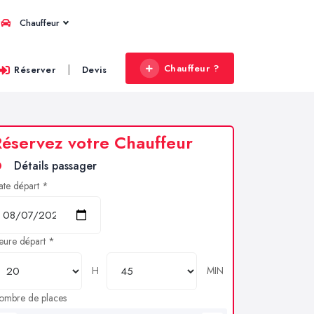
Chauffeur
Chauffeur ?
|
Réserver
Devis
éservez votre Chauffeur
Détails passager
ate départ *
eure départ *
H
MIN
ombre de places