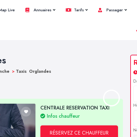
ap Live
Annuaires
Tarifs
Passager
es
R
anche
>
Taxis Orglandes
D
H
CENTRALE RESERVATION TAXI
Infos chauffeur
N
RÉSERVEZ CE CHAUFFEUR