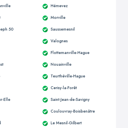
nville
Hémevez
t
Morville
oseph 50
Saussemesnil
Valognes
e
Flottemanville-Hague
st
Nouainville
e
Teurthéville-Hague
Cerisy-la-Forêt
r-Elle
Saint-Jean-de-Savigny
Coulouvray-Boisbenâtre
d
Le Mesnil-Gilbert