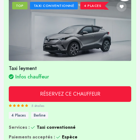
TOP
TAXI CONVENTIONNÉ
4 PLACES
Taxi leyment
Infos chauffeur
RÉSERVEZ CE CHAUFFEUR
5 étoiles
4 Places
Berline
Services :
Taxi conventionné
Paiements acceptés :
Espèce