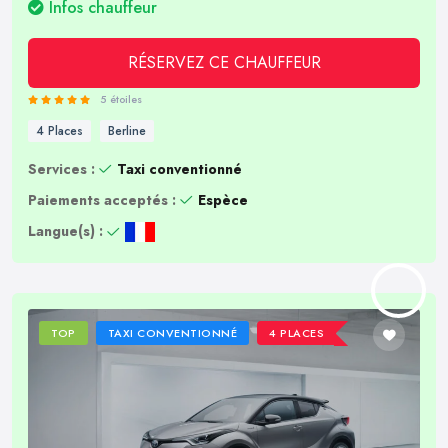
Infos chauffeur
RÉSERVEZ CE CHAUFFEUR
5 étoiles
4 Places
Berline
Services :
Taxi conventionné
Paiements acceptés :
Espèce
Langue(s) :
TOP
TAXI CONVENTIONNÉ
4 PLACES