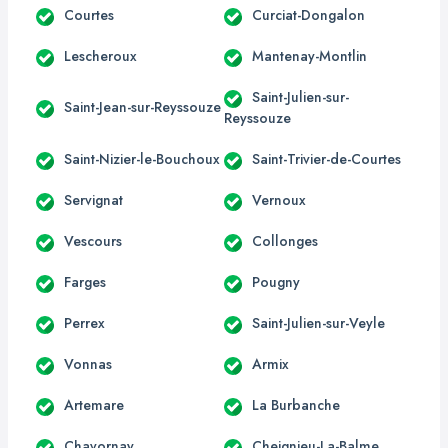
Courtes
Curciat-Dongalon
Lescheroux
Mantenay-Montlin
Saint-Julien-sur-
Saint-Jean-sur-Reyssouze
Reyssouze
Saint-Nizier-le-Bouchoux
Saint-Trivier-de-Courtes
Servignat
Vernoux
Vescours
Collonges
Farges
Pougny
Perrex
Saint-Julien-sur-Veyle
Vonnas
Armix
Artemare
La Burbanche
Chavornay
Cheignieu-La-Balme