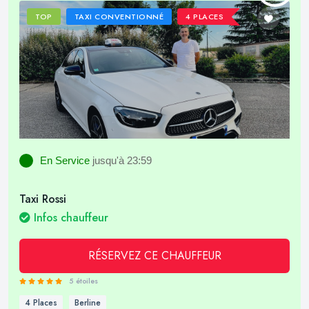
TOP
TAXI CONVENTIONNÉ
4 PLACES
En Service
jusqu'à 23:59
Taxi Rossi
Infos chauffeur
RÉSERVEZ CE CHAUFFEUR
5 étoiles
4 Places
Berline