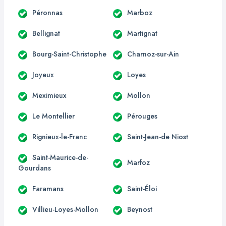
Péronnas
Marboz
Bellignat
Martignat
Bourg-Saint-Christophe
Charnoz-sur-Ain
Joyeux
Loyes
Meximieux
Mollon
Le Montellier
Pérouges
Rignieux-le-Franc
Saint-Jean-de Niost
Saint-Maurice-de-
Marfoz
Gourdans
Faramans
Saint-Éloi
Villieu-Loyes-Mollon
Beynost