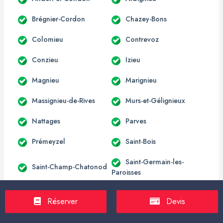
Brégnier-Cordon
Chazey-Bons
Colomieu
Contrevoz
Conzieu
Izieu
Magnieu
Marignieu
Massignieu-de-Rives
Murs-et-Gélignieux
Nattages
Parves
Prémeyzel
Saint-Bois
Saint-Germain-les-
Saint-Champ-Chatonod
Paroisses
Virignin
Belley
Réserver
Devis
Biziat
Cormoranche-sur-Saône