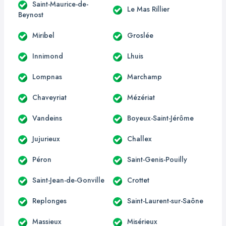
Saint-Maurice-de-
Le Mas Rillier
Beynost
Miribel
Groslée
Innimond
Lhuis
Lompnas
Marchamp
Chaveyriat
Mézériat
Vandeins
Boyeux-Saint-Jérôme
Jujurieux
Challex
Péron
Saint-Genis-Pouilly
Saint-Jean-de-Gonville
Crottet
Replonges
Saint-Laurent-sur-Saône
Massieux
Misérieux