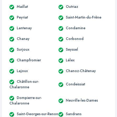
Maillat
Outriaz
Peyriat
Saint-Martin-du-Frêne
Lantenay
Condamine
Chanay
Corbonod
Surjoux
Seyssel
Champfromier
Lélex
Lajoux
Chanoz-Châtenay
Châtillon-sur-
Condeissiat
Chalaronne
Dompierre-sur-
Neuville-les-Dames
Chalaronne
Saint-Georges-sur-Renon
Sandrans