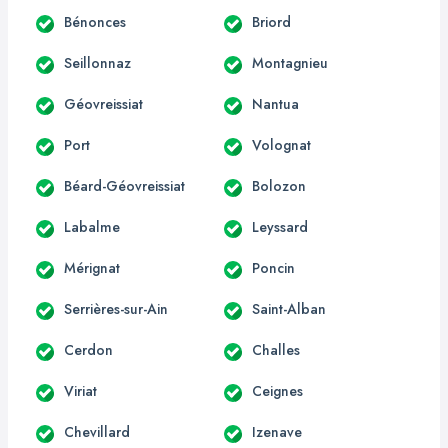
Bénonces
Briord
Seillonnaz
Montagnieu
Géovreissiat
Nantua
Port
Volognat
Béard-Géovreissiat
Bolozon
Labalme
Leyssard
Mérignat
Poncin
Serrières-sur-Ain
Saint-Alban
Cerdon
Challes
Viriat
Ceignes
Chevillard
Izenave