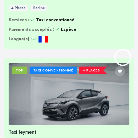
4 Places
Berline
Services :
Taxi conventionné
Paiements acceptés :
Espèce
Langue(s) :
TOP
TAXI CONVENTIONNÉ
4 PLACES
Taxi leyment