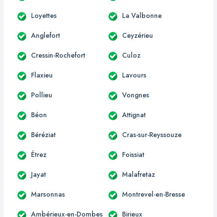
Loyettes
La Valbonne
Anglefort
Ceyzérieu
Cressin-Rochefort
Culoz
Flaxieu
Lavours
Pollieu
Vongnes
Béon
Attignat
Béréziat
Cras-sur-Reyssouze
Étrez
Foissiat
Jayat
Malafretaz
Marsonnas
Montrevel-en-Bresse
Ambérieux-en-Dombes
Birieux