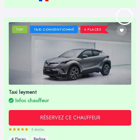
TOP
TAXI CONVENTIONNÉ
4 PLACES
Taxi leyment
Infos chauffeur
RÉSERVEZ CE CHAUFFEUR
5 étoiles
4 Places
Berline