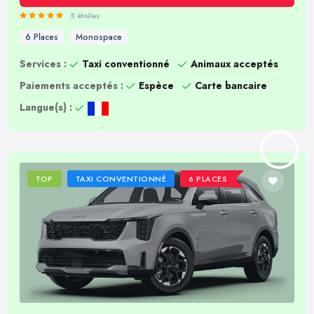
5 étoiles
6 Places
Monospace
Services :
Taxi conventionné
Animaux acceptés
Paiements acceptés :
Espèce
Carte bancaire
Langue(s) :
TOP
TAXI CONVENTIONNÉ
6 PLACES