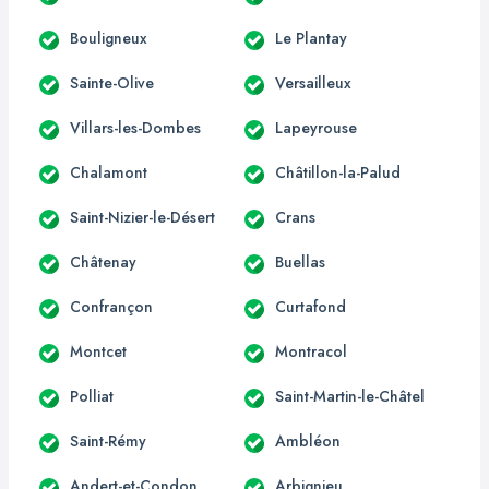
Bouligneux
Le Plantay
Sainte-Olive
Versailleux
Villars-les-Dombes
Lapeyrouse
Chalamont
Châtillon-la-Palud
Saint-Nizier-le-Désert
Crans
Châtenay
Buellas
Confrançon
Curtafond
Montcet
Montracol
Polliat
Saint-Martin-le-Châtel
Saint-Rémy
Ambléon
Andert-et-Condon
Arbignieu