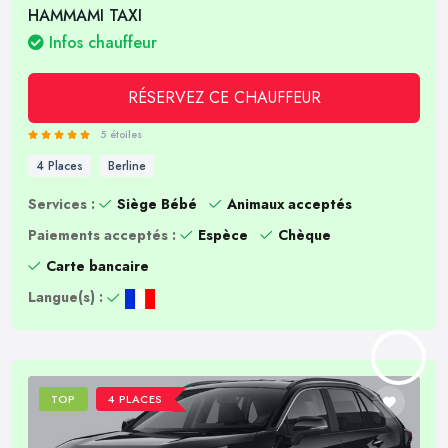
HAMMAMI TAXI
Infos chauffeur
RÉSERVEZ CE CHAUFFEUR
5 étoiles
4 Places
Berline
Services :
Siège Bébé
Animaux acceptés
Paiements acceptés :
Espèce
Chèque
Carte bancaire
Langue(s) :
TOP
4 PLACES