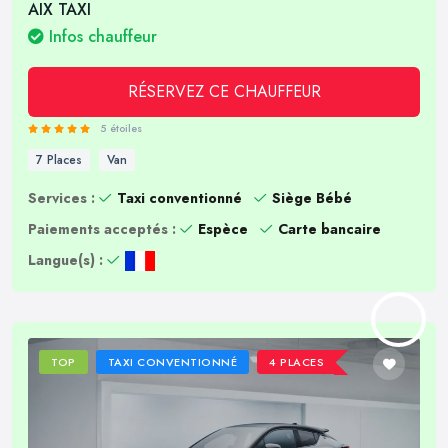
AIX TAXI
Infos chauffeur
RÉSERVEZ CE CHAUFFEUR
5 étoiles
7 Places
Van
Services :
Taxi conventionné
Siège Bébé
Paiements acceptés :
Espèce
Carte bancaire
Langue(s) :
TOP
TAXI CONVENTIONNÉ
4 PLACES