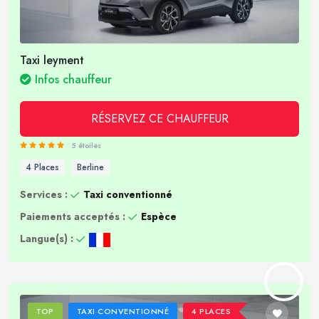
Taxi leyment
Infos chauffeur
RÉSERVEZ CE CHAUFFEUR
5 étoiles
4 Places
Berline
Services :
Taxi conventionné
Paiements acceptés :
Espèce
Langue(s) :
TOP
TAXI CONVENTIONNÉ
4 PLACES