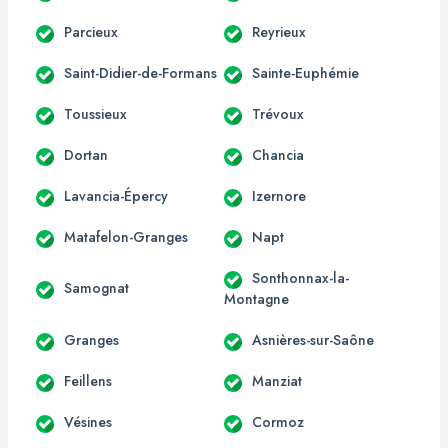
Parcieux
Reyrieux
Saint-Didier-de-Formans
Sainte-Euphémie
Toussieux
Trévoux
Dortan
Chancia
Lavancia-Épercy
Izernore
Matafelon-Granges
Napt
Sonthonnax-la-
Samognat
Montagne
Granges
Asnières-sur-Saône
Feillens
Manziat
Vésines
Cormoz