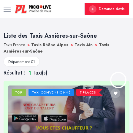
Demande devis
Liste des Taxis Asnières-sur-Saône
Taxis France
>
Taxis Rhône Alpes
>
Taxis Ain
>
Taxis
Asnières-sur-Saône
Département 01
Résultat :
Taxi(s)
1
TOP
TAXI CONVENTIONNÉ
7 PLACES