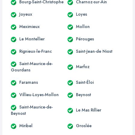
Bourg-Saint-Christophe
Charnoz-sur-Ain
Joyeux
Loyes
Meximieux
Mollon
Le Montellier
Pérouges
Rignieux-le-Franc
Saint-Jean-de Niost
Saint-Maurice-de-
Marfoz
Gourdans
Faramans
Saint-Éloi
Villieu-Loyes-Mollon
Beynost
Saint-Maurice-de-
Le Mas Rillier
Beynost
Miribel
Groslée