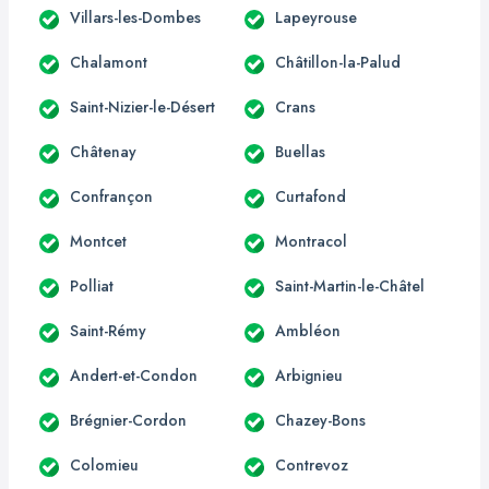
Villars-les-Dombes
Lapeyrouse
Chalamont
Châtillon-la-Palud
Saint-Nizier-le-Désert
Crans
Châtenay
Buellas
Confrançon
Curtafond
Montcet
Montracol
Polliat
Saint-Martin-le-Châtel
Saint-Rémy
Ambléon
Andert-et-Condon
Arbignieu
Brégnier-Cordon
Chazey-Bons
Colomieu
Contrevoz