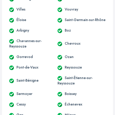
Villes
Vouvray
Éloise
Saint-Germain-sur-Rhône
Arbigny
Boz
Chavannes-sur-
Chevroux
Reyssouze
Gorrevod
Ozan
Pont-de-Vaux
Reyssouze
Saint-Étienne-sur-
Saint-Bénigne
Reyssouze
Sermoyer
Boissey
Cessy
Échenevex
Gex
Mijoux