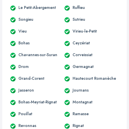
Le Petit-Abergement
Ruffieu
Songieu
Sutrieu
Vieu
Virieu-le-Petit
Bohas
Ceyzériat
Chavannes-sur-Suran
Corveissiat
Drom
Germagnat
Grand-Corent
Hautecourt Romanèche
Jasseron
Journans
Bohas-Meyriat-Rignat
Montagnat
Pouillat
Ramasse
Revonnas
Rignat