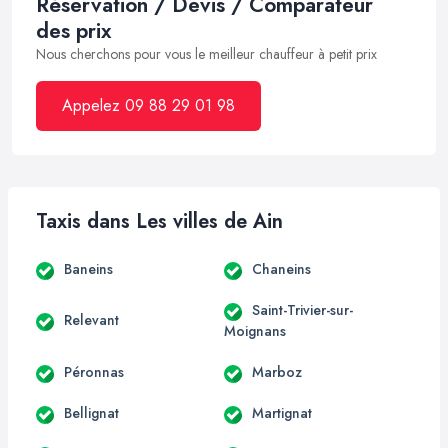
Réservation / Devis / Comparateur
des prix
Nous cherchons pour vous le meilleur chauffeur à petit prix
Appelez 09 88 29 01 98
Taxis dans Les villes de Ain
Baneins
Chaneins
Saint-Trivier-sur-
Relevant
Moignans
Péronnas
Marboz
Bellignat
Martignat