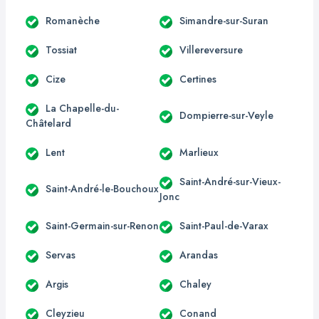
Romanèche
Simandre-sur-Suran
Tossiat
Villereversure
Cize
Certines
La Chapelle-du-
Dompierre-sur-Veyle
Châtelard
Lent
Marlieux
Saint-André-sur-Vieux-
Saint-André-le-Bouchoux
Jonc
Saint-Germain-sur-Renon
Saint-Paul-de-Varax
Servas
Arandas
Argis
Chaley
Cleyzieu
Conand