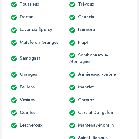
Toussieux
Trévoux
Dortan
Chancia
Lavancia-Épercy
Izernore
Matafelon-Granges
Napt
Sonthonnax-la-
Samognat
Montagne
Granges
Asnières-sur-Saône
Feillens
Manziat
Vésines
Cormoz
Courtes
Curciat-Dongalon
Lescheroux
Mantenay-Montlin
Saint-Julien-sur-