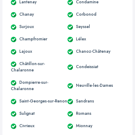
Lantenay
Condamine
Chanay
Corbonod
Surjoux
Seyssel
Champfromier
Lélex
Lajoux
Chanoz-Châtenay
Châtillon-sur-
Condeissiat
Chalaronne
Dompierre-sur-
Neuville-les-Dames
Chalaronne
Saint-Georges-sur-Renon
Sandrans
Sulignat
Romans
Civrieux
Mionnay