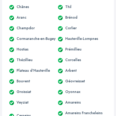
Chânes
Thil
Aranc
Brénod
Champdor
Corlier
Cormaranche-en-Bugey
Hauteville-Lompnes
Hostias
Prémillieu
Thézillieu
Corcelles
Plateau d'Hauteville
Arbent
Bouvent
Géovreisset
Groissiat
Oyonnax
Veyziat
Amareins
Amareins Francheleins
Cesseins