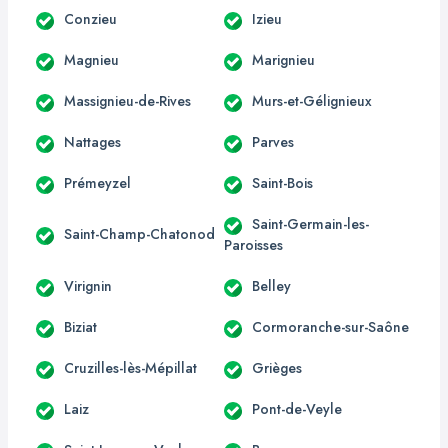
Conzieu
Izieu
Magnieu
Marignieu
Massignieu-de-Rives
Murs-et-Gélignieux
Nattages
Parves
Prémeyzel
Saint-Bois
Saint-Germain-les-
Saint-Champ-Chatonod
Paroisses
Virignin
Belley
Biziat
Cormoranche-sur-Saône
Cruzilles-lès-Mépillat
Grièges
Laiz
Pont-de-Veyle