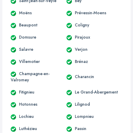
Saint-Jean-sur-Veyle
Bey
Moëns
Prévessin-Moens
Beaupont
Coligny
Domsure
Pirajoux
Salavre
Verjon
Villemotier
Brénaz
Champagne-en-
Charancin
Valromey
Fitignieu
Le Grand-Abergement
Hotonnes
Lilignod
Lochieu
Lompnieu
Luthézieu
Passin