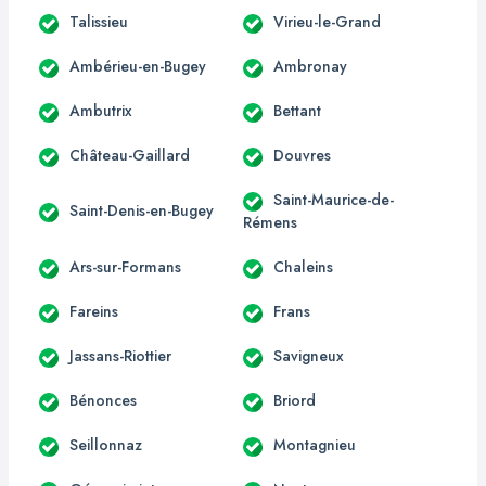
Talissieu
Virieu-le-Grand
Ambérieu-en-Bugey
Ambronay
Ambutrix
Bettant
Château-Gaillard
Douvres
Saint-Maurice-de-
Saint-Denis-en-Bugey
Rémens
Ars-sur-Formans
Chaleins
Fareins
Frans
Jassans-Riottier
Savigneux
Bénonces
Briord
Seillonnaz
Montagnieu