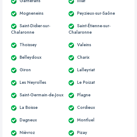
Garnerans
Illiat
Mogneneins
Peyzieux-sur-Saône
Saint-Didier-sur-
Saint-Étienne-sur-
Chalaronne
Chalaronne
Thoissey
Valeins
Belleydoux
Charix
Giron
Lalleyriat
Les Neyrolles
Le Poizat
Saint-Germain-de-Joux
Plagne
La Boisse
Cordieux
Dagneux
Montluel
Nièvroz
Pizay