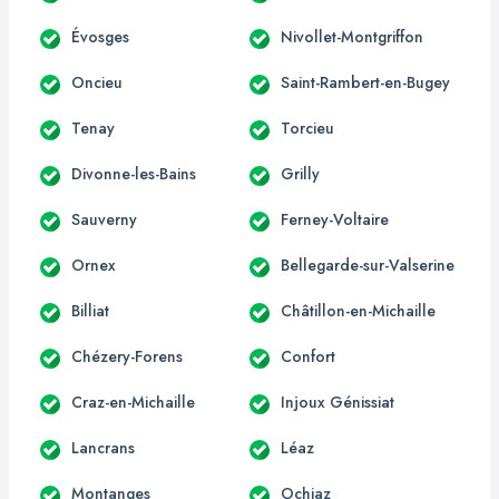
Évosges
Nivollet-Montgriffon
Oncieu
Saint-Rambert-en-Bugey
Tenay
Torcieu
Divonne-les-Bains
Grilly
Sauverny
Ferney-Voltaire
Ornex
Bellegarde-sur-Valserine
Billiat
Châtillon-en-Michaille
Chézery-Forens
Confort
Craz-en-Michaille
Injoux Génissiat
Lancrans
Léaz
Montanges
Ochiaz