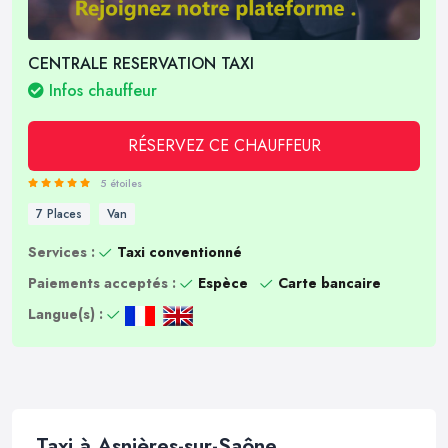
CENTRALE RESERVATION TAXI
Infos chauffeur
RÉSERVEZ CE CHAUFFEUR
5 étoiles
7 Places
Van
Services :
Taxi conventionné
Paiements acceptés :
Espèce
Carte bancaire
Langue(s) :
Taxi à Asnières-sur-Saône