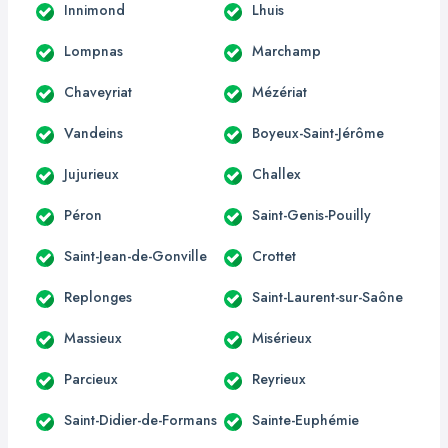
Innimond
Lhuis
Lompnas
Marchamp
Chaveyriat
Mézériat
Vandeins
Boyeux-Saint-Jérôme
Jujurieux
Challex
Péron
Saint-Genis-Pouilly
Saint-Jean-de-Gonville
Crottet
Replonges
Saint-Laurent-sur-Saône
Massieux
Misérieux
Parcieux
Reyrieux
Saint-Didier-de-Formans
Sainte-Euphémie