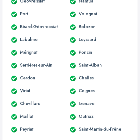
Géovreissiat
Nantua
Port
Volognat
Béard-Géovreissiat
Bolozon
Labalme
Leyssard
Mérignat
Poncin
Serrières-sur-Ain
Saint-Alban
Cerdon
Challes
Viriat
Ceignes
Chevillard
Izenave
Maillat
Outriaz
Peyriat
Saint-Martin-du-Frêne