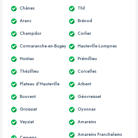
Chânes
Thil
Aranc
Brénod
Champdor
Corlier
Cormaranche-en-Bugey
Hauteville-Lompnes
Hostias
Prémillieu
Thézillieu
Corcelles
Plateau d'Hauteville
Arbent
Bouvent
Géovreisset
Groissiat
Oyonnax
Veyziat
Amareins
Amareins Francheleins
Cesseins