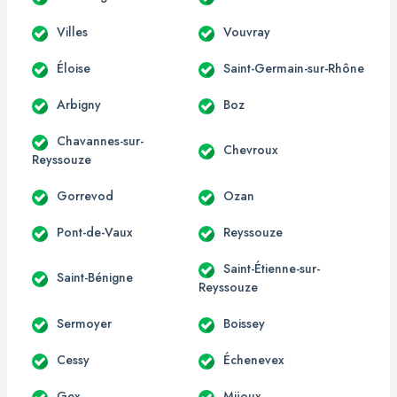
Villes
Vouvray
Éloise
Saint-Germain-sur-Rhône
Arbigny
Boz
Chavannes-sur-
Chevroux
Reyssouze
Gorrevod
Ozan
Pont-de-Vaux
Reyssouze
Saint-Étienne-sur-
Saint-Bénigne
Reyssouze
Sermoyer
Boissey
Cessy
Échenevex
Gex
Mijoux