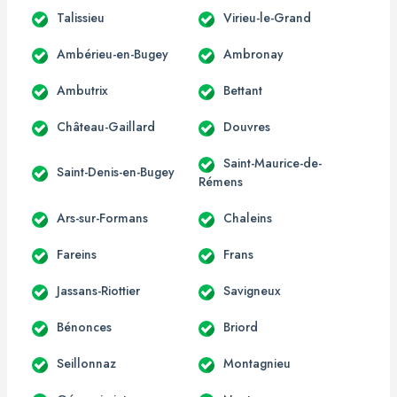
Talissieu
Virieu-le-Grand
Ambérieu-en-Bugey
Ambronay
Ambutrix
Bettant
Château-Gaillard
Douvres
Saint-Maurice-de-
Saint-Denis-en-Bugey
Rémens
Ars-sur-Formans
Chaleins
Fareins
Frans
Jassans-Riottier
Savigneux
Bénonces
Briord
Seillonnaz
Montagnieu