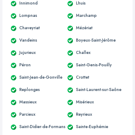
Innimond
Lhuis
Lompnas
Marchamp
Chaveyriat
Mézériat
Vandeins
Boyeux-Saint-Jérôme
Jujurieux
Challex
Péron
Saint-Genis-Pouilly
Saint-Jean-de-Gonville
Crottet
Replonges
Saint-Laurent-sur-Saône
Massieux
Misérieux
Parcieux
Reyrieux
Saint-Didier-de-Formans
Sainte-Euphémie