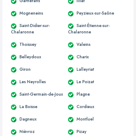
Garnerans
Illiat
Mogneneins
Peyzieux-sur-Saône
Saint-Didier-sur-
Saint-Étienne-sur-
Chalaronne
Chalaronne
Thoissey
Valeins
Belleydoux
Charix
Giron
Lalleyriat
Les Neyrolles
Le Poizat
Saint-Germain-de-Joux
Plagne
La Boisse
Cordieux
Dagneux
Montluel
Nièvroz
Pizay