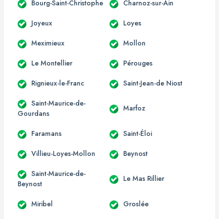
Bourg-Saint-Christophe
Charnoz-sur-Ain
Joyeux
Loyes
Meximieux
Mollon
Le Montellier
Pérouges
Rignieux-le-Franc
Saint-Jean-de Niost
Saint-Maurice-de-
Marfoz
Gourdans
Faramans
Saint-Éloi
Villieu-Loyes-Mollon
Beynost
Saint-Maurice-de-
Le Mas Rillier
Beynost
Miribel
Groslée