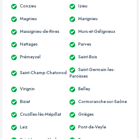
Conzieu
Izieu
Magnieu
Marignieu
Massignieu-de-Rives
Murs-et-Gélignieux
Nattages
Parves
Prémeyzel
Saint-Bois
Saint-Germain-les-
Saint-Champ-Chatonod
Paroisses
Virignin
Belley
Biziat
Cormoranche-sur-Saône
Cruzilles-lès-Mépillat
Grièges
Laiz
Pont-de-Veyle