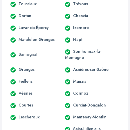
Toussieux
Trévoux
Dortan
Chancia
Lavancia-Épercy
Izernore
Matafelon-Granges
Napt
Sonthonnax-la-
Samognat
Montagne
Granges
Asnières-sur-Saône
Feillens
Manziat
Vésines
Cormoz
Courtes
Curciat-Dongalon
Lescheroux
Mantenay-Montlin
Saint-Julien-sur-