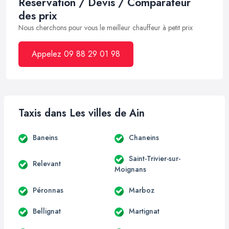
Réservation / Devis / Comparateur
des prix
Nous cherchons pour vous le meilleur chauffeur à petit prix
Appelez 09 88 29 01 98
Taxis dans Les villes de Ain
Baneins
Chaneins
Saint-Trivier-sur-
Relevant
Moignans
Péronnas
Marboz
Bellignat
Martignat