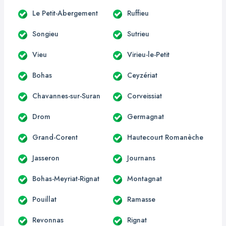
Le Petit-Abergement
Ruffieu
Songieu
Sutrieu
Vieu
Virieu-le-Petit
Bohas
Ceyzériat
Chavannes-sur-Suran
Corveissiat
Drom
Germagnat
Grand-Corent
Hautecourt Romanèche
Jasseron
Journans
Bohas-Meyriat-Rignat
Montagnat
Pouillat
Ramasse
Revonnas
Rignat