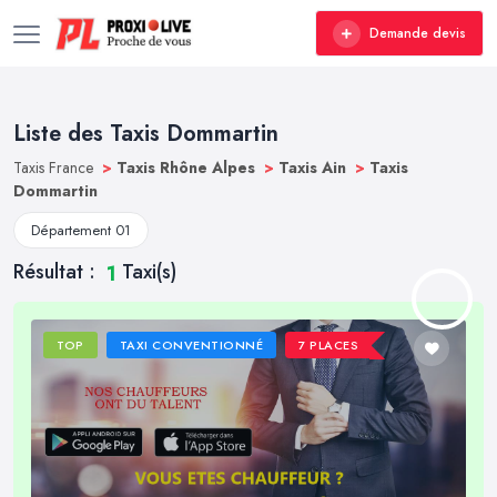
Demande devis
Liste des Taxis Dommartin
Taxis France
>
Taxis Rhône Alpes
>
Taxis Ain
>
Taxis
Dommartin
Département 01
Résultat :
Taxi(s)
1
TOP
TAXI CONVENTIONNÉ
7 PLACES