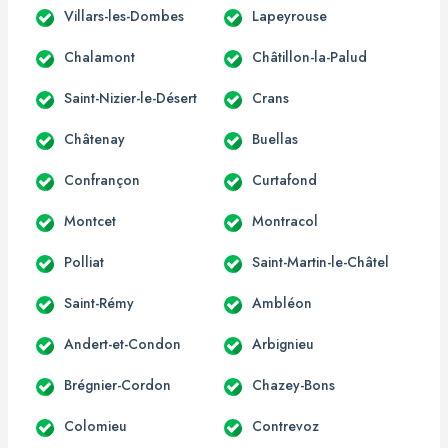
Villars-les-Dombes
Lapeyrouse
Chalamont
Châtillon-la-Palud
Saint-Nizier-le-Désert
Crans
Châtenay
Buellas
Confrançon
Curtafond
Montcet
Montracol
Polliat
Saint-Martin-le-Châtel
Saint-Rémy
Ambléon
Andert-et-Condon
Arbignieu
Brégnier-Cordon
Chazey-Bons
Colomieu
Contrevoz