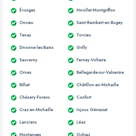
Évosges
Nivollet-Montgriffon
Oncieu
Saint-Rambert-en-Bugey
Tenay
Torcieu
Divonne-les-Bains
Grilly
Sauverny
Ferney-Voltaire
Ornex
Bellegarde-sur-Valserine
Billiat
Châtillon-en-Michaille
Chézery-Forens
Confort
Craz-en-Michaille
Injoux Génissiat
Lancrans
Léaz
Montanges
Ochiaz