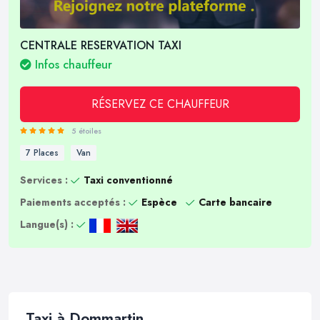
CENTRALE RESERVATION TAXI
Infos chauffeur
RÉSERVEZ CE CHAUFFEUR
5 étoiles
7 Places
Van
Services :
Taxi conventionné
Paiements acceptés :
Espèce
Carte bancaire
Langue(s) :
Taxi à Dommartin