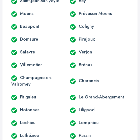
Saint-Jean-sur-Veyle
Bey
Moëns
Prévessin-Moens
Beaupont
Coligny
Domsure
Pirajoux
Salavre
Verjon
Villemotier
Brénaz
Champagne-en-
Charancin
Valromey
Fitignieu
Le Grand-Abergement
Hotonnes
Lilignod
Lochieu
Lompnieu
Luthézieu
Passin