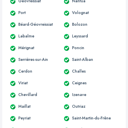
Géovreissiat
Nantua
Port
Volognat
Béard-Géovreissiat
Bolozon
Labalme
Leyssard
Mérignat
Poncin
Serrières-sur-Ain
Saint-Alban
Cerdon
Challes
Viriat
Ceignes
Chevillard
Izenave
Maillat
Outriaz
Peyriat
Saint-Martin-du-Frêne