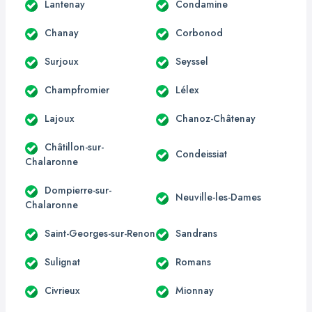
Lantenay
Condamine
Chanay
Corbonod
Surjoux
Seyssel
Champfromier
Lélex
Lajoux
Chanoz-Châtenay
Châtillon-sur-
Condeissiat
Chalaronne
Dompierre-sur-
Neuville-les-Dames
Chalaronne
Saint-Georges-sur-Renon
Sandrans
Sulignat
Romans
Civrieux
Mionnay