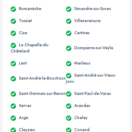
Romanèche
Simandre-sur-Suran
Tossiat
Villereversure
Cize
Certines
La Chapelle-du-
Dompierre-sur-Veyle
Châtelard
Lent
Marlieux
Saint-André-sur-Vieux-
Saint-André-le-Bouchoux
Jonc
Saint-Germain-sur-Renon
Saint-Paul-de-Varax
Servas
Arandas
Argis
Chaley
Cleyzieu
Conand