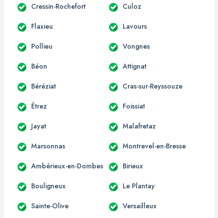
Cressin-Rochefort
Culoz
Flaxieu
Lavours
Pollieu
Vongnes
Béon
Attignat
Béréziat
Cras-sur-Reyssouze
Étrez
Foissiat
Jayat
Malafretaz
Marsonnas
Montrevel-en-Bresse
Ambérieux-en-Dombes
Birieux
Bouligneux
Le Plantay
Sainte-Olive
Versailleux