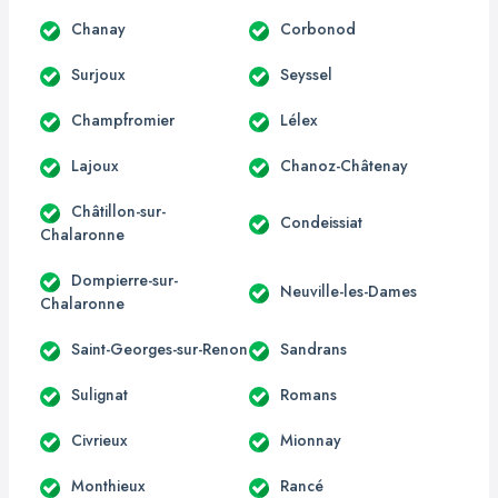
Chanay
Corbonod
Surjoux
Seyssel
Champfromier
Lélex
Lajoux
Chanoz-Châtenay
Châtillon-sur-
Condeissiat
Chalaronne
Dompierre-sur-
Neuville-les-Dames
Chalaronne
Saint-Georges-sur-Renon
Sandrans
Sulignat
Romans
Civrieux
Mionnay
Monthieux
Rancé