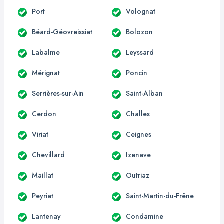
Port
Volognat
Béard-Géovreissiat
Bolozon
Labalme
Leyssard
Mérignat
Poncin
Serrières-sur-Ain
Saint-Alban
Cerdon
Challes
Viriat
Ceignes
Chevillard
Izenave
Maillat
Outriaz
Peyriat
Saint-Martin-du-Frêne
Lantenay
Condamine