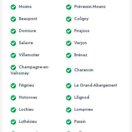
Moëns
Prévessin-Moens
Beaupont
Coligny
Domsure
Pirajoux
Salavre
Verjon
Villemotier
Brénaz
Champagne-en-
Charancin
Valromey
Fitignieu
Le Grand-Abergement
Hotonnes
Lilignod
Lochieu
Lompnieu
Luthézieu
Passin