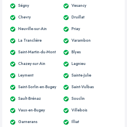
Ségny
Vesancy
Chevry
Druillat
Neuville-sur-Ain
Priay
La Tranclière
Varambon
Saint-Martin-du-Mont
Blyes
Chazey-sur-Ain
Lagnieu
Leyment
Sainte-Julie
Saint-Sorlin-en-Bugey
Saint-Vulbas
Sault-Brénaz
Souclin
Vaux-en-Bugey
Villebois
Garnerans
Illiat