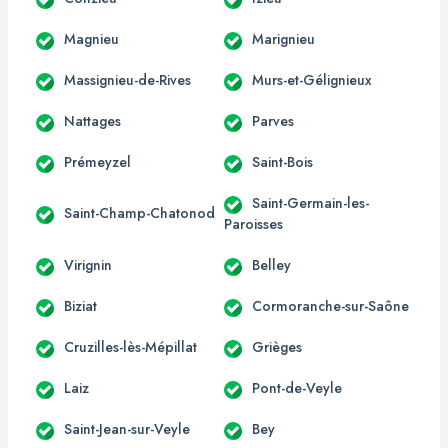
Magnieu
Marignieu
Massignieu-de-Rives
Murs-et-Gélignieux
Nattages
Parves
Prémeyzel
Saint-Bois
Saint-Germain-les-
Saint-Champ-Chatonod
Paroisses
Virignin
Belley
Biziat
Cormoranche-sur-Saône
Cruzilles-lès-Mépillat
Grièges
Laiz
Pont-de-Veyle
Saint-Jean-sur-Veyle
Bey