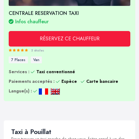
CENTRALE RESERVATION TAXI
Infos chauffeur
RÉSERVEZ CE CHAUFFEUR
5 étoiles
7 Places
Van
Services :
Taxi conventionné
Paiements acceptés :
Espèce
Carte bancaire
Langue(s) :
Taxi à Pouillat
Pour trouver un taxi proche de chez vous, faites appel à un des