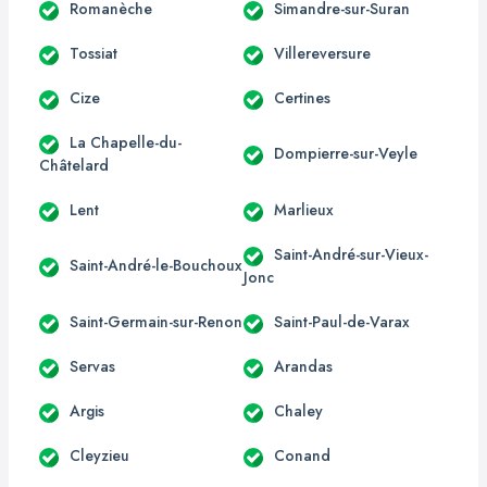
Romanèche
Simandre-sur-Suran
Tossiat
Villereversure
Cize
Certines
La Chapelle-du-
Dompierre-sur-Veyle
Châtelard
Lent
Marlieux
Saint-André-sur-Vieux-
Saint-André-le-Bouchoux
Jonc
Saint-Germain-sur-Renon
Saint-Paul-de-Varax
Servas
Arandas
Argis
Chaley
Cleyzieu
Conand