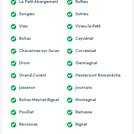
Le Petit-Abergement
Ruffieu
Songieu
Sutrieu
Vieu
Virieu-le-Petit
Bohas
Ceyzériat
Chavannes-sur-Suran
Corveissiat
Drom
Germagnat
Grand-Corent
Hautecourt Romanèche
Jasseron
Journans
Bohas-Meyriat-Rignat
Montagnat
Pouillat
Ramasse
Revonnas
Rignat