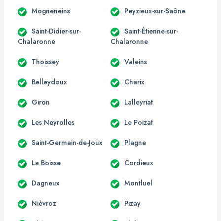
Mogneneins
Peyzieux-sur-Saône
Saint-Didier-sur-
Saint-Étienne-sur-
Chalaronne
Chalaronne
Thoissey
Valeins
Belleydoux
Charix
Giron
Lalleyriat
Les Neyrolles
Le Poizat
Saint-Germain-de-Joux
Plagne
La Boisse
Cordieux
Dagneux
Montluel
Nièvroz
Pizay