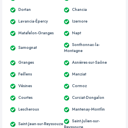
Dortan
Chancia
Lavancia-Épercy
Izernore
Matafelon-Granges
Napt
Sonthonnax-la-
Samognat
Montagne
Granges
Asnières-sur-Saône
Feillens
Manziat
Vésines
Cormoz
Courtes
Curciat-Dongalon
Lescheroux
Mantenay-Montlin
Saint-Julien-sur-
Saint-Jean-sur-Reyssouze
Reyssouze