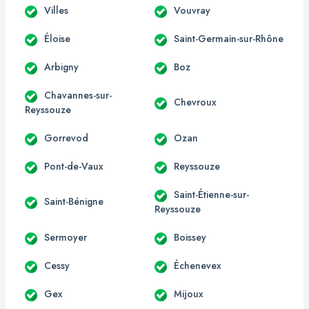
Villes
Vouvray
Éloise
Saint-Germain-sur-Rhône
Arbigny
Boz
Chavannes-sur-
Chevroux
Reyssouze
Gorrevod
Ozan
Pont-de-Vaux
Reyssouze
Saint-Étienne-sur-
Saint-Bénigne
Reyssouze
Sermoyer
Boissey
Cessy
Échenevex
Gex
Mijoux