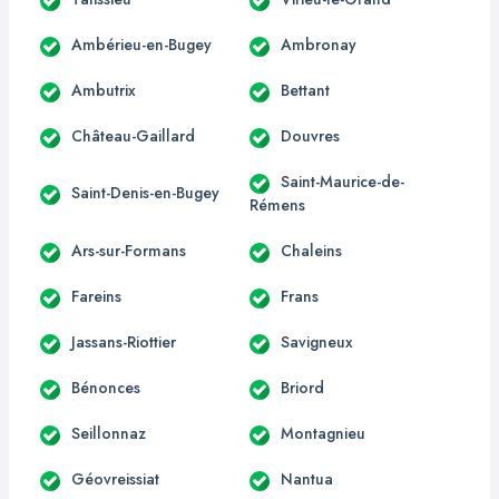
Ambérieu-en-Bugey
Ambronay
Ambutrix
Bettant
Château-Gaillard
Douvres
Saint-Maurice-de-
Saint-Denis-en-Bugey
Rémens
Ars-sur-Formans
Chaleins
Fareins
Frans
Jassans-Riottier
Savigneux
Bénonces
Briord
Seillonnaz
Montagnieu
Géovreissiat
Nantua