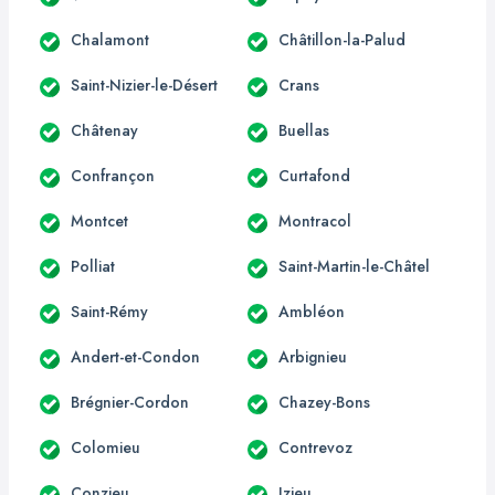
Chalamont
Châtillon-la-Palud
Saint-Nizier-le-Désert
Crans
Châtenay
Buellas
Confrançon
Curtafond
Montcet
Montracol
Polliat
Saint-Martin-le-Châtel
Saint-Rémy
Ambléon
Andert-et-Condon
Arbignieu
Brégnier-Cordon
Chazey-Bons
Colomieu
Contrevoz
Conzieu
Izieu