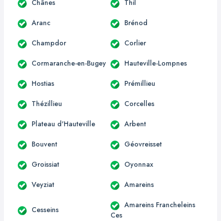
Chânes
Thil
Aranc
Brénod
Champdor
Corlier
Cormaranche-en-Bugey
Hauteville-Lompnes
Hostias
Prémillieu
Thézillieu
Corcelles
Plateau d'Hauteville
Arbent
Bouvent
Géovreisset
Groissiat
Oyonnax
Veyziat
Amareins
Amareins Francheleins
Cesseins
Ces