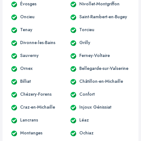
Évosges
Nivollet-Montgriffon
Oncieu
Saint-Rambert-en-Bugey
Tenay
Torcieu
Divonne-les-Bains
Grilly
Sauverny
Ferney-Voltaire
Ornex
Bellegarde-sur-Valserine
Billiat
Châtillon-en-Michaille
Chézery-Forens
Confort
Craz-en-Michaille
Injoux Génissiat
Lancrans
Léaz
Montanges
Ochiaz