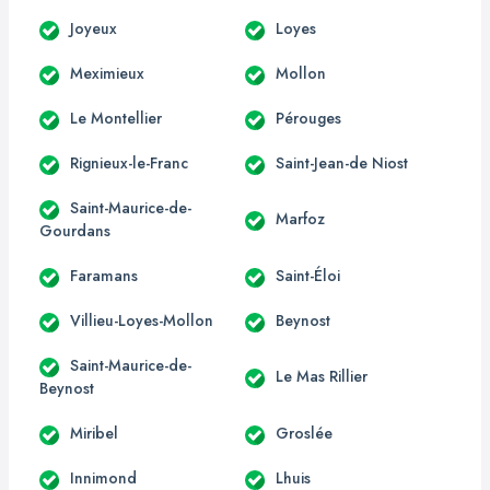
Joyeux
Loyes
Meximieux
Mollon
Le Montellier
Pérouges
Rignieux-le-Franc
Saint-Jean-de Niost
Saint-Maurice-de-
Marfoz
Gourdans
Faramans
Saint-Éloi
Villieu-Loyes-Mollon
Beynost
Saint-Maurice-de-
Le Mas Rillier
Beynost
Miribel
Groslée
Innimond
Lhuis