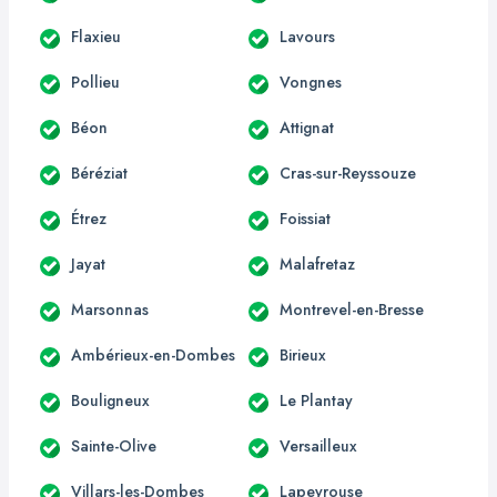
Flaxieu
Lavours
Pollieu
Vongnes
Béon
Attignat
Béréziat
Cras-sur-Reyssouze
Étrez
Foissiat
Jayat
Malafretaz
Marsonnas
Montrevel-en-Bresse
Ambérieux-en-Dombes
Birieux
Bouligneux
Le Plantay
Sainte-Olive
Versailleux
Villars-les-Dombes
Lapeyrouse