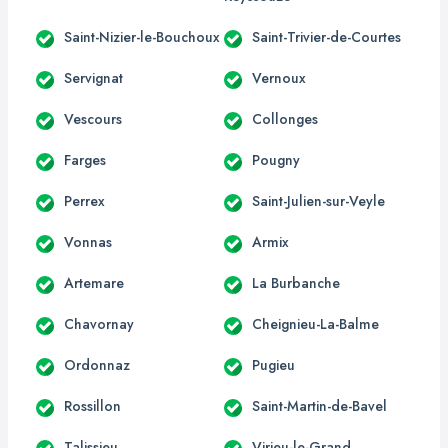
Saint-Nizier-le-Bouchoux
Saint-Trivier-de-Courtes
Servignat
Vernoux
Vescours
Collonges
Farges
Pougny
Perrex
Saint-Julien-sur-Veyle
Vonnas
Armix
Artemare
La Burbanche
Chavornay
Cheignieu-La-Balme
Ordonnaz
Pugieu
Rossillon
Saint-Martin-de-Bavel
Talissieu
Virieu-le-Grand