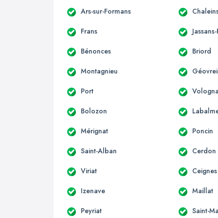
Ars-sur-Formans
Chalein
Frans
Jassans-
Bénonces
Briord
Montagnieu
Géovreis
Port
Vologna
Bolozon
Labalm
Mérignat
Poncin
Saint-Alban
Cerdon
Viriat
Ceignes
Izenave
Maillat
Peyriat
Saint-Ma