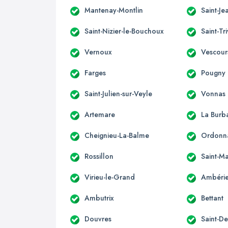
Mantenay-Montlin
Saint-Je
Saint-Nizier-le-Bouchoux
Saint-Tr
Vernoux
Vescour
Farges
Pougny
Saint-Julien-sur-Veyle
Vonnas
Artemare
La Burb
Cheignieu-La-Balme
Ordonn
Rossillon
Saint-Ma
Virieu-le-Grand
Ambérie
Ambutrix
Bettant
Douvres
Saint-D