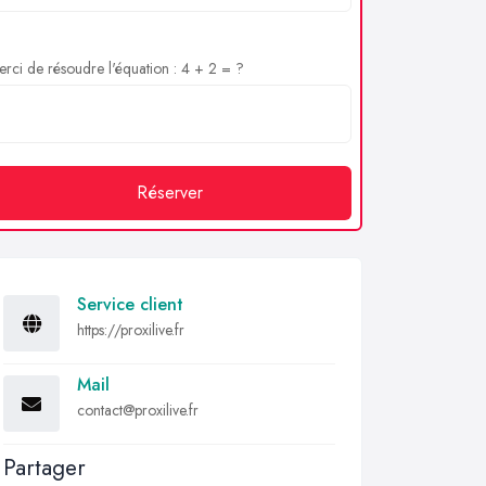
rci de résoudre l'équation : 4 + 2 = ?
Réserver
Service client
https://proxilive.fr
Mail
contact@proxilive.fr
Partager