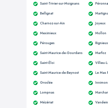
Saint-Trivier-sur-Moignans
Péronna
Bellignat
Martign
Charnoz-sur-Ain
Joyeux
Meximieux
Mollon
Pérouges
Rignieux
Saint-Maurice-de-Gourdans
Marfoz
Saint-Éloi
Villieu-
Saint-Maurice-de-Beynost
Le Mas R
Groslée
Innimo
Lompnas
Marcha
Mézériat
Vandein