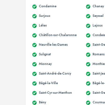
Condamine
Chanay
Surjoux
Seyssel
Lélex
Lajoux
Châtillon-sur-Chalaronne
Condeis
Neuville-les-Dames
Saint-G
Sulignat
Romans
Mionnay
Monthie
Saint-André-de-Corcy
Saint-J
Bâgé-la-Ville
Bâgé-le
Saint-Cyr-sur-Menthon
Saint-G
Bény
Courma