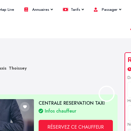
ap Live
Annuaires
Tarifs
Passager
R
axis Thoissey
D
H
CENTRALE RESERVATION TAXI
Infos chauffeur
N
RÉSERVEZ CE CHAUFFEUR