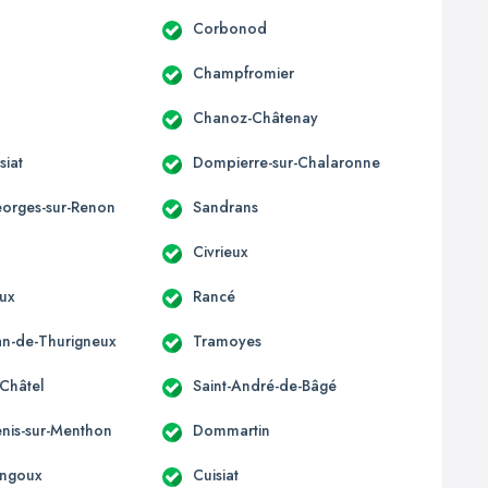
Corbonod
Champfromier
Chanoz-Châtenay
siat
Dompierre-sur-Chalaronne
eorges-sur-Renon
Sandrans
Civrieux
ux
Rancé
ean-de-Thurigneux
Tramoyes
-Châtel
Saint-André-de-Bâgé
enis-sur-Menthon
Dommartin
ngoux
Cuisiat