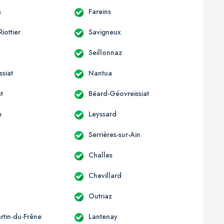
s
Fareins
Riottier
Savigneux
Seillonnaz
siat
Nantua
t
Béard-Géovreissiat
e
Leyssard
Serrières-sur-Ain
Challes
Chevillard
Outriaz
rtin-du-Frêne
Lantenay