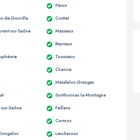
Péron
an-de-Gonville
Crottet
urent-sur-Saône
Massieux
x
Reyrieux
Euphémie
Toussieux
Chancia
e
Matafelon-Granges
at
Sonthonnax-la-Montagne
s-sur-Saône
Feillens
Cormoz
-Dongalon
Lescheroux