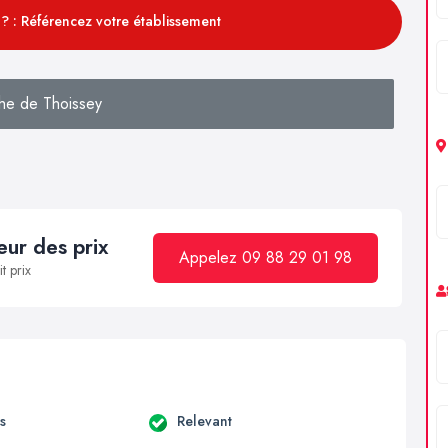
? : Référencez votre établissement
he de Thoissey
ur des prix
Appelez 09 88 29 01 98
t prix
s
Relevant