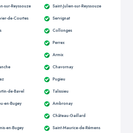
an-sur-Reyssouze
Saint-Julien-sur-Reyssouze
ivier-de-Courtes
Servignat
s
Collonges
Perrex
Armix
anche
Chavornay
az
Pugieu
rtin-de-Bavel
Talissieu
u-en-Bugey
Ambronay
Château-Gaillard
enis-en-Bugey
Saint-Maurice-de-Rémens