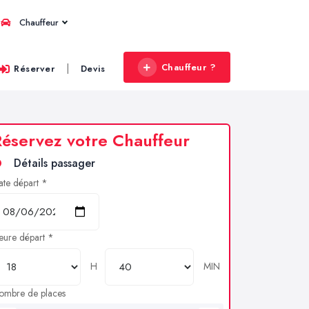
Chauffeur
Chauffeur ?
|
Réserver
Devis
éservez votre Chauffeur
Détails passager
ate départ *
eure départ *
H
MIN
ombre de places