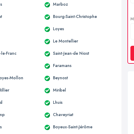
s
Marboz
at
Bourg-Saint-Christophe
Me
Loyes
Le Montellier
-le-Franc
Saint-Jean-de Niost
Faramans
Loyes-Mollon
Beynost
illier
Miribel
nd
Lhuis
mp
Chaveyriat
s
Boyeux-Saint-Jérôme