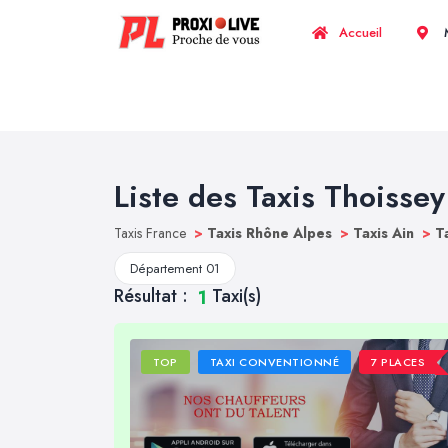
Accueil
M
Liste des Taxis Thoissey
Taxis France
>
Taxis Rhône Alpes
>
Taxis Ain
>
T
Département 01
Résultat :
Taxi(s)
1
TOP
TAXI CONVENTIONNÉ
7 PLACES