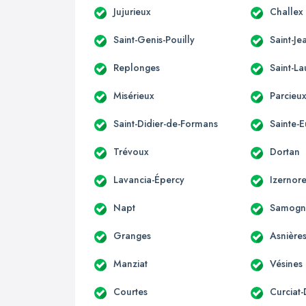
Jujurieux
Challex
Saint-Genis-Pouilly
Saint-Je
Replonges
Saint-La
Misérieux
Parcieu
Saint-Didier-de-Formans
Sainte-
Trévoux
Dortan
Lavancia-Épercy
Izernor
Napt
Samogn
Granges
Asnière
Manziat
Vésines
Courtes
Curciat