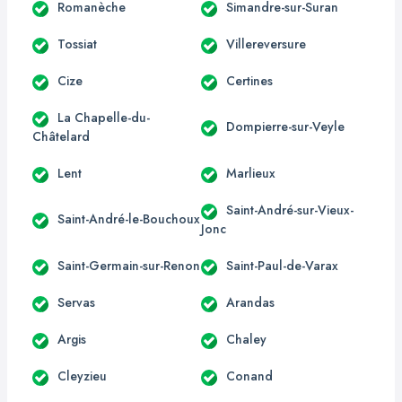
Romanèche
Simandre-sur-Suran
Tossiat
Villereversure
Cize
Certines
La Chapelle-du-
Dompierre-sur-Veyle
Châtelard
Lent
Marlieux
Saint-André-sur-Vieux-
Saint-André-le-Bouchoux
Jonc
Saint-Germain-sur-Renon
Saint-Paul-de-Varax
Servas
Arandas
Argis
Chaley
Cleyzieu
Conand