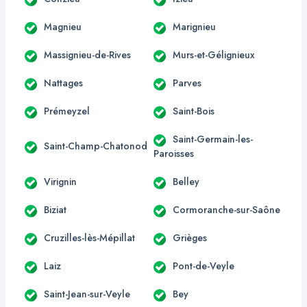
Magnieu
Marignieu
Massignieu-de-Rives
Murs-et-Gélignieux
Nattages
Parves
Prémeyzel
Saint-Bois
Saint-Germain-les-
Saint-Champ-Chatonod
Paroisses
Virignin
Belley
Biziat
Cormoranche-sur-Saône
Cruzilles-lès-Mépillat
Grièges
Laiz
Pont-de-Veyle
Saint-Jean-sur-Veyle
Bey