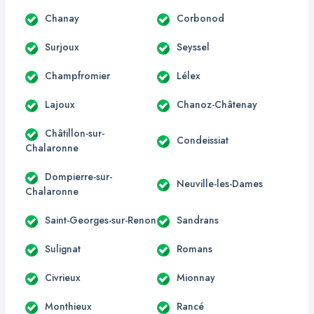
Chanay
Corbonod
Surjoux
Seyssel
Champfromier
Lélex
Lajoux
Chanoz-Châtenay
Châtillon-sur-
Condeissiat
Chalaronne
Dompierre-sur-
Neuville-les-Dames
Chalaronne
Saint-Georges-sur-Renon
Sandrans
Sulignat
Romans
Civrieux
Mionnay
Monthieux
Rancé