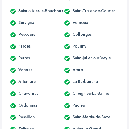
Saint-Nizier-le-Bouchoux
Saint-Trivier-de-Courtes
Servignat
Vernoux
Vescours
Collonges
Farges
Pougny
Perrex
Saint-Julien-sur-Veyle
Vonnas
Armix
Artemare
La Burbanche
Chavornay
Cheignieu-La-Balme
Ordonnaz
Pugieu
Rossillon
Saint-Martin-de-Bavel
Talissieu
Virieu-le-Grand