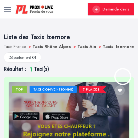
Demande devis
Liste des Taxis Izernore
Taxis France
>
Taxis Rhône Alpes
>
Taxis Ain
>
Taxis Izernore
Département 01
Résultat :
Taxi(s)
1
TOP
TAXI CONVENTIONNÉ
7 PLACES