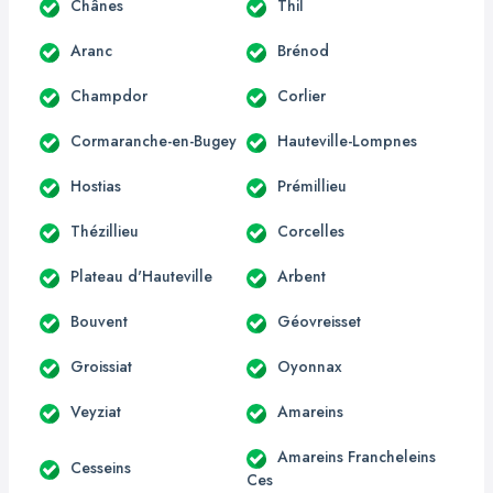
Chânes
Thil
Aranc
Brénod
Champdor
Corlier
Cormaranche-en-Bugey
Hauteville-Lompnes
Hostias
Prémillieu
Thézillieu
Corcelles
Plateau d'Hauteville
Arbent
Bouvent
Géovreisset
Groissiat
Oyonnax
Veyziat
Amareins
Amareins Francheleins
Cesseins
Ces