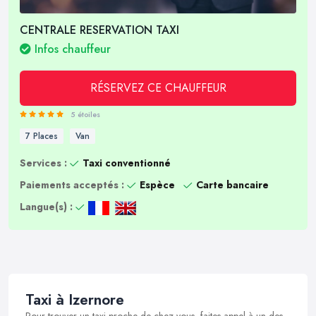
CENTRALE RESERVATION TAXI
Infos chauffeur
RÉSERVEZ CE CHAUFFEUR
5 étoiles
7 Places
Van
Services :
Taxi conventionné
Paiements acceptés :
Espèce
Carte bancaire
Langue(s) :
Taxi à Izernore
Pour trouver un taxi proche de chez vous, faites appel à un des