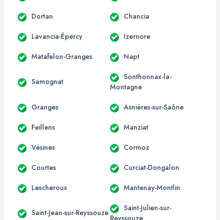
Dortan
Chancia
Lavancia-Épercy
Izernore
Matafelon-Granges
Napt
Sonthonnax-la-
Samognat
Montagne
Granges
Asnières-sur-Saône
Feillens
Manziat
Vésines
Cormoz
Courtes
Curciat-Dongalon
Lescheroux
Mantenay-Montlin
Saint-Julien-sur-
Saint-Jean-sur-Reyssouze
Reyssouze