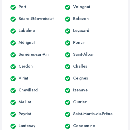
Port
Volognat
Béard-Géovreissiat
Bolozon
Labalme
Leyssard
Mérignat
Poncin
Serrières-sur-Ain
Saint-Alban
Cerdon
Challes
Viriat
Ceignes
Chevillard
Izenave
Maillat
Outriaz
Peyriat
Saint-Martin-du-Frêne
Lantenay
Condamine