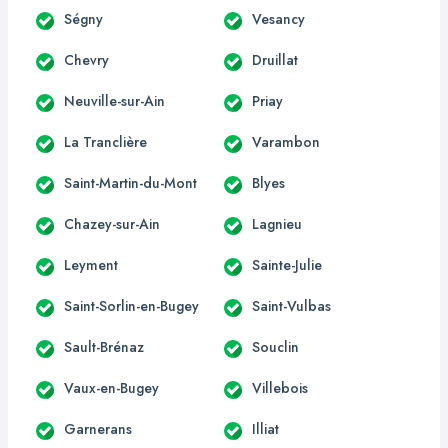
Ségny
Vesancy
Chevry
Druillat
Neuville-sur-Ain
Priay
La Tranclière
Varambon
Saint-Martin-du-Mont
Blyes
Chazey-sur-Ain
Lagnieu
Leyment
Sainte-Julie
Saint-Sorlin-en-Bugey
Saint-Vulbas
Sault-Brénaz
Souclin
Vaux-en-Bugey
Villebois
Garnerans
Illiat