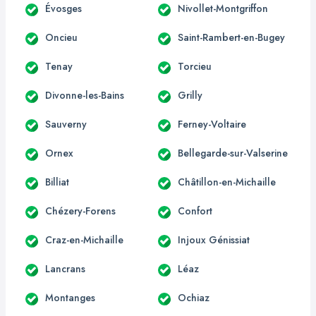
Évosges
Nivollet-Montgriffon
Oncieu
Saint-Rambert-en-Bugey
Tenay
Torcieu
Divonne-les-Bains
Grilly
Sauverny
Ferney-Voltaire
Ornex
Bellegarde-sur-Valserine
Billiat
Châtillon-en-Michaille
Chézery-Forens
Confort
Craz-en-Michaille
Injoux Génissiat
Lancrans
Léaz
Montanges
Ochiaz