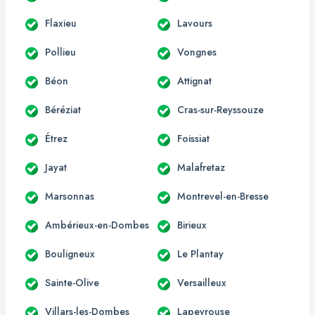
Flaxieu
Lavours
Pollieu
Vongnes
Béon
Attignat
Béréziat
Cras-sur-Reyssouze
Étrez
Foissiat
Jayat
Malafretaz
Marsonnas
Montrevel-en-Bresse
Ambérieux-en-Dombes
Birieux
Bouligneux
Le Plantay
Sainte-Olive
Versailleux
Villars-les-Dombes
Lapeyrouse