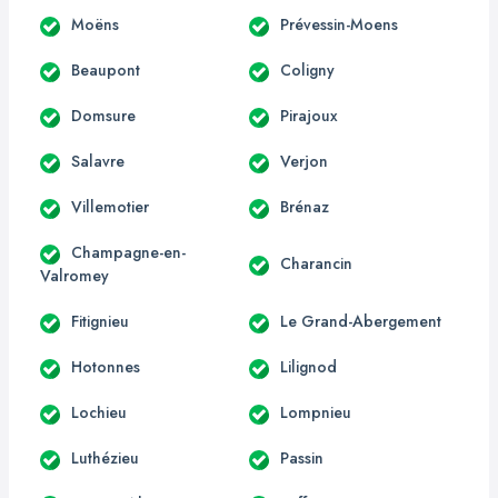
Moëns
Prévessin-Moens
Beaupont
Coligny
Domsure
Pirajoux
Salavre
Verjon
Villemotier
Brénaz
Champagne-en-
Charancin
Valromey
Fitignieu
Le Grand-Abergement
Hotonnes
Lilignod
Lochieu
Lompnieu
Luthézieu
Passin