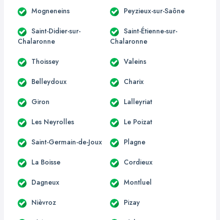
Mogneneins
Peyzieux-sur-Saône
Saint-Didier-sur-
Saint-Étienne-sur-
Chalaronne
Chalaronne
Thoissey
Valeins
Belleydoux
Charix
Giron
Lalleyriat
Les Neyrolles
Le Poizat
Saint-Germain-de-Joux
Plagne
La Boisse
Cordieux
Dagneux
Montluel
Nièvroz
Pizay