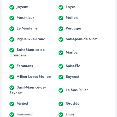
Joyeux
Loyes
Meximieux
Mollon
Le Montellier
Pérouges
Rignieux-le-Franc
Saint-Jean-de Niost
Saint-Maurice-de-
Marfoz
Gourdans
Faramans
Saint-Éloi
Villieu-Loyes-Mollon
Beynost
Saint-Maurice-de-
Le Mas Rillier
Beynost
Miribel
Groslée
Innimond
Lhuis