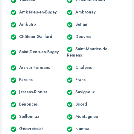
Ambérieu-en-Bugey
Ambronay
Ambutrix
Bettant
Château-Gaillard
Douvres
Saint-Maurice-de-
Saint-Denis-en-Bugey
Rémens
Ars-sur-Formans
Chaleins
Fareins
Frans
Jassans-Riottier
Savigneux
Bénonces
Briord
Seillonnaz
Montagnieu
Géovreissiat
Nantua