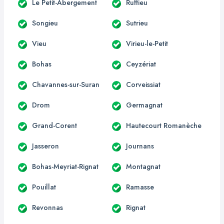
Le Petit-Abergement
Ruffieu
Songieu
Sutrieu
Vieu
Virieu-le-Petit
Bohas
Ceyzériat
Chavannes-sur-Suran
Corveissiat
Drom
Germagnat
Grand-Corent
Hautecourt Romanèche
Jasseron
Journans
Bohas-Meyriat-Rignat
Montagnat
Pouillat
Ramasse
Revonnas
Rignat