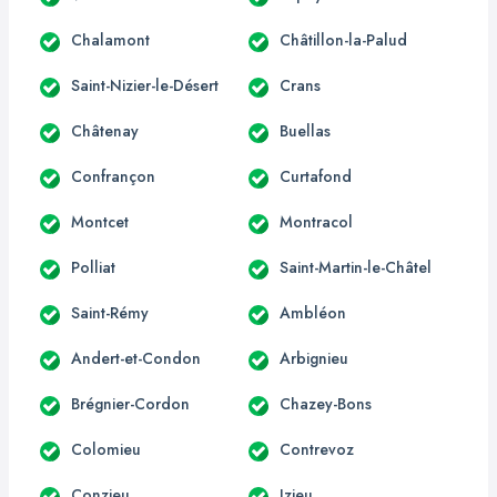
Chalamont
Châtillon-la-Palud
Saint-Nizier-le-Désert
Crans
Châtenay
Buellas
Confrançon
Curtafond
Montcet
Montracol
Polliat
Saint-Martin-le-Châtel
Saint-Rémy
Ambléon
Andert-et-Condon
Arbignieu
Brégnier-Cordon
Chazey-Bons
Colomieu
Contrevoz
Conzieu
Izieu