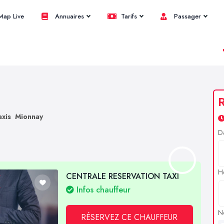
ap Live
Annuaires
Tarifs
Passager
R
axis Mionnay
D
H
CENTRALE RESERVATION TAXI
Infos chauffeur
N
RÉSERVEZ CE CHAUFFEUR