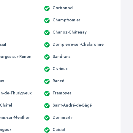
Corbonod
Champfromier
Chanoz-Châtenay
siat
Dompierre-sur-Chalaronne
eorges-sur-Renon
Sandrans
Civrieux
ux
Rancé
ean-de-Thurigneux
Tramoyes
-Châtel
Saint-André-de-Bâgé
enis-sur-Menthon
Dommartin
ngoux
Cuisiat