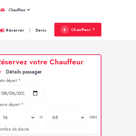
Chauffeur
Chauffeur ?
|
Réserver
Devis
éservez votre Chauffeur
Détails passager
ate départ *
eure départ *
H
MIN
ombre de places