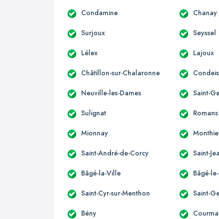
Condamine
Chanay
Surjoux
Seyssel
Lélex
Lajoux
Châtillon-sur-Chalaronne
Condeis
Neuville-les-Dames
Saint-G
Sulignat
Romans
Mionnay
Monthie
Saint-André-de-Corcy
Saint-J
Bâgé-la-Ville
Bâgé-le
Saint-Cyr-sur-Menthon
Saint-G
Bény
Courma