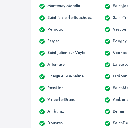
Mantenay-Montlin
Saint-Je
Saint-Nizier-le-Bouchoux
Saint-Tr
Vernoux
Vescour
Farges
Pougny
Saint-Julien-sur-Veyle
Vonnas
Artemare
La Burb
Cheignieu-La-Balme
Ordonn
Rossillon
Saint-Ma
Virieu-le-Grand
Ambérie
Ambutrix
Bettant
Douvres
Saint-D