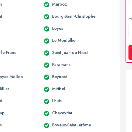
s
Marboz
at
Bourg-Saint-Christophe
Me
Loyes
Le Montellier
-le-Franc
Saint-Jean-de Niost
Faramans
Loyes-Mollon
Beynost
illier
Miribel
nd
Lhuis
mp
Chaveyriat
s
Boyeux-Saint-Jérôme