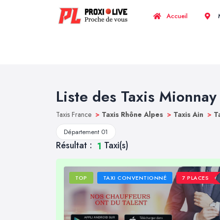
Accueil
M
Liste des Taxis Mionnay
Taxis France
>
Taxis Rhône Alpes
>
Taxis Ain
>
T
Département 01
Résultat :
Taxi(s)
1
TOP
TAXI CONVENTIONNÉ
7 PLACES