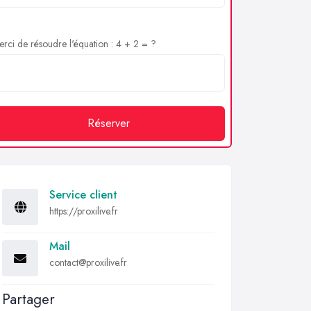
rci de résoudre l'équation : 4 + 2 = ?
Réserver
Service client
https://proxilive.fr
Mail
contact@proxilive.fr
Partager