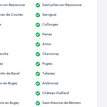
an-sur-Reyssouze
Saint-Julien-sur-Reyssouze
ivier-de-Courtes
Servignat
s
Collonges
Perrex
Armix
anche
Chavornay
az
Pugieu
rtin-de-Bavel
Talissieu
u-en-Bugey
Ambronay
Château-Gaillard
enis-en-Bugey
Saint-Maurice-de-Rémens