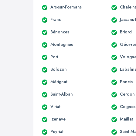
Ars-sur-Formans
Chalein
Frans
Jassans-
Bénonces
Briord
Montagnieu
Géovreis
Port
Vologna
Bolozon
Labalm
Mérignat
Poncin
Saint-Alban
Cerdon
Viriat
Ceignes
Izenave
Maillat
Peyriat
Saint-Ma