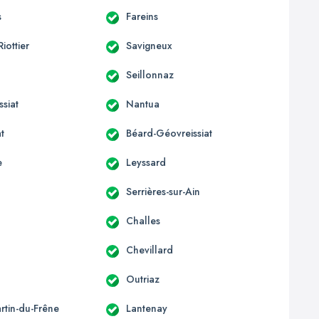
s
Fareins
Riottier
Savigneux
Seillonnaz
siat
Nantua
t
Béard-Géovreissiat
e
Leyssard
Serrières-sur-Ain
Challes
Chevillard
Outriaz
rtin-du-Frêne
Lantenay