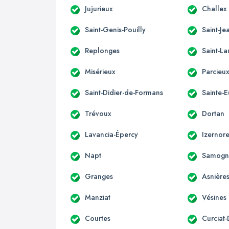
Jujurieux
Challex
Saint-Genis-Pouilly
Saint-Je
Replonges
Saint-La
Misérieux
Parcieu
Saint-Didier-de-Formans
Sainte-
Trévoux
Dortan
Lavancia-Épercy
Izernor
Napt
Samogn
Granges
Asnière
Manziat
Vésines
Courtes
Curciat