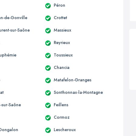
Péron
an-de-Gonville
Crottet
urent-sur-Saône
Massieux
x
Reyrieux
Euphémie
Toussieux
Chancia
e
Matafelon-Granges
at
Sonthonnax-la-Montagne
s-sur-Saône
Feillens
Cormoz
-Dongalon
Lescheroux