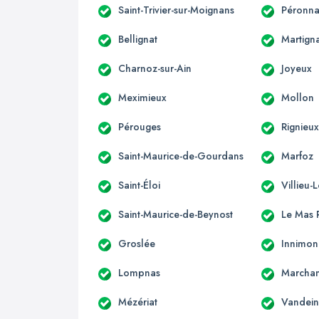
Saint-Trivier-sur-Moignans
Péronna
Bellignat
Martign
Charnoz-sur-Ain
Joyeux
Meximieux
Mollon
Pérouges
Rignieux
Saint-Maurice-de-Gourdans
Marfoz
Saint-Éloi
Villieu-
Saint-Maurice-de-Beynost
Le Mas R
Groslée
Innimo
Lompnas
Marcha
Mézériat
Vandein