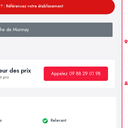
? : Référencez votre établissement
he de Mionnay
ur des prix
Appelez 09 88 29 01 98
t prix
s
Relevant