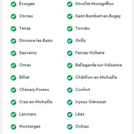
Évosges
Nivollet-Montgriffon
Oncieu
Saint-Rambert-en-Bugey
Tenay
Torcieu
Divonne-les-Bains
Grilly
Sauverny
Ferney-Voltaire
Ornex
Bellegarde-sur-Valserine
Billiat
Châtillon-en-Michaille
Chézery-Forens
Confort
Craz-en-Michaille
Injoux Génissiat
Lancrans
Léaz
Montanges
Ochiaz