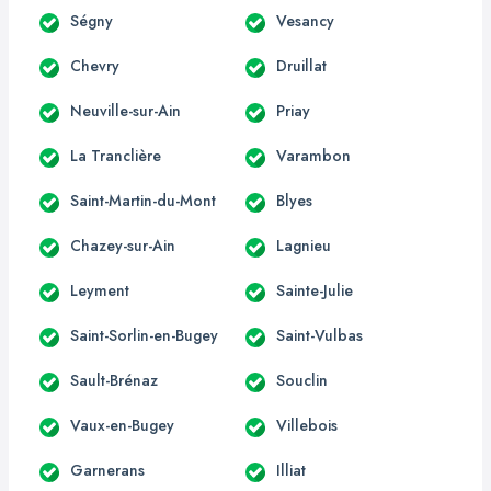
Ségny
Vesancy
Chevry
Druillat
Neuville-sur-Ain
Priay
La Tranclière
Varambon
Saint-Martin-du-Mont
Blyes
Chazey-sur-Ain
Lagnieu
Leyment
Sainte-Julie
Saint-Sorlin-en-Bugey
Saint-Vulbas
Sault-Brénaz
Souclin
Vaux-en-Bugey
Villebois
Garnerans
Illiat