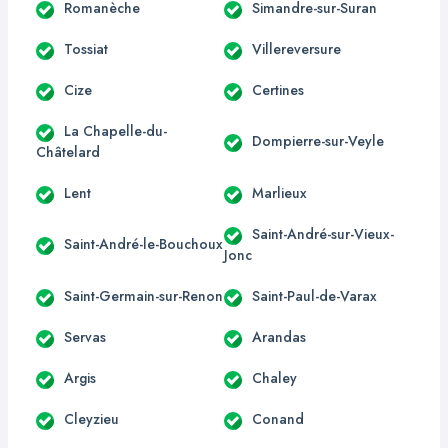
Romanèche
Simandre-sur-Suran
Tossiat
Villereversure
Cize
Certines
La Chapelle-du-
Dompierre-sur-Veyle
Châtelard
Lent
Marlieux
Saint-André-sur-Vieux-
Saint-André-le-Bouchoux
Jonc
Saint-Germain-sur-Renon
Saint-Paul-de-Varax
Servas
Arandas
Argis
Chaley
Cleyzieu
Conand