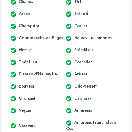
Chânes
Thil
Aranc
Brénod
Champdor
Corlier
Cormaranche-en-Bugey
Hauteville-Lompnes
Hostias
Prémillieu
Thézillieu
Corcelles
Plateau d'Hauteville
Arbent
Bouvent
Géovreisset
Groissiat
Oyonnax
Veyziat
Amareins
Amareins Francheleins
Cesseins
Ces