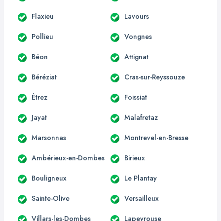
Flaxieu
Lavours
Pollieu
Vongnes
Béon
Attignat
Béréziat
Cras-sur-Reyssouze
Étrez
Foissiat
Jayat
Malafretaz
Marsonnas
Montrevel-en-Bresse
Ambérieux-en-Dombes
Birieux
Bouligneux
Le Plantay
Sainte-Olive
Versailleux
Villars-les-Dombes
Lapeyrouse