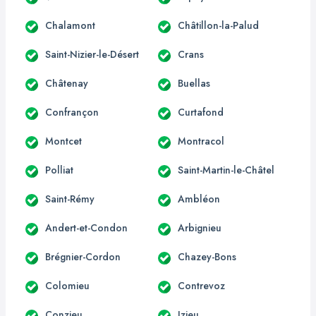
Chalamont
Châtillon-la-Palud
Saint-Nizier-le-Désert
Crans
Châtenay
Buellas
Confrançon
Curtafond
Montcet
Montracol
Polliat
Saint-Martin-le-Châtel
Saint-Rémy
Ambléon
Andert-et-Condon
Arbignieu
Brégnier-Cordon
Chazey-Bons
Colomieu
Contrevoz
Conzieu
Izieu