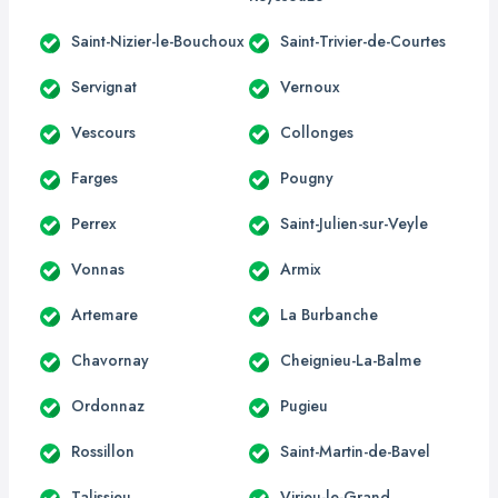
Saint-Nizier-le-Bouchoux
Saint-Trivier-de-Courtes
Servignat
Vernoux
Vescours
Collonges
Farges
Pougny
Perrex
Saint-Julien-sur-Veyle
Vonnas
Armix
Artemare
La Burbanche
Chavornay
Cheignieu-La-Balme
Ordonnaz
Pugieu
Rossillon
Saint-Martin-de-Bavel
Talissieu
Virieu-le-Grand