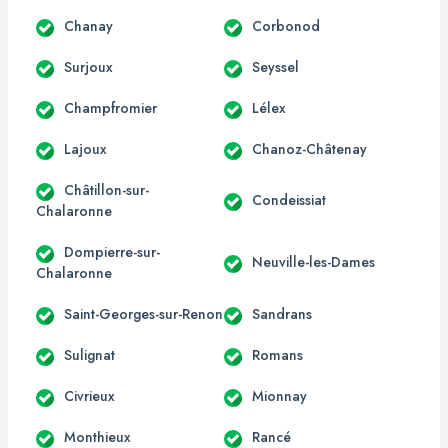
Chanay
Corbonod
Surjoux
Seyssel
Champfromier
Lélex
Lajoux
Chanoz-Châtenay
Châtillon-sur-
Condeissiat
Chalaronne
Dompierre-sur-
Neuville-les-Dames
Chalaronne
Saint-Georges-sur-Renon
Sandrans
Sulignat
Romans
Civrieux
Mionnay
Monthieux
Rancé