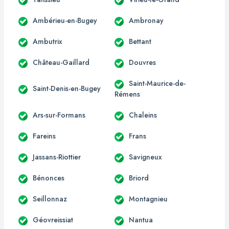
Ambérieu-en-Bugey
Ambronay
Ambutrix
Bettant
Château-Gaillard
Douvres
Saint-Maurice-de-
Saint-Denis-en-Bugey
Rémens
Ars-sur-Formans
Chaleins
Fareins
Frans
Jassans-Riottier
Savigneux
Bénonces
Briord
Seillonnaz
Montagnieu
Géovreissiat
Nantua