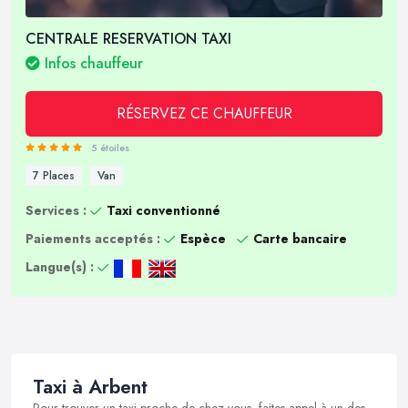
CENTRALE RESERVATION TAXI
Infos chauffeur
RÉSERVEZ CE CHAUFFEUR
5 étoiles
7 Places
Van
Services :
Taxi conventionné
Paiements acceptés :
Espèce
Carte bancaire
Langue(s) :
Taxi à Arbent
Pour trouver un taxi proche de chez vous, faites appel à un des