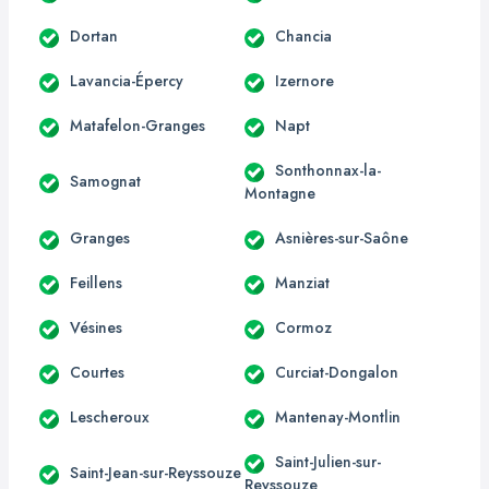
Dortan
Chancia
Lavancia-Épercy
Izernore
Matafelon-Granges
Napt
Sonthonnax-la-
Samognat
Montagne
Granges
Asnières-sur-Saône
Feillens
Manziat
Vésines
Cormoz
Courtes
Curciat-Dongalon
Lescheroux
Mantenay-Montlin
Saint-Julien-sur-
Saint-Jean-sur-Reyssouze
Reyssouze