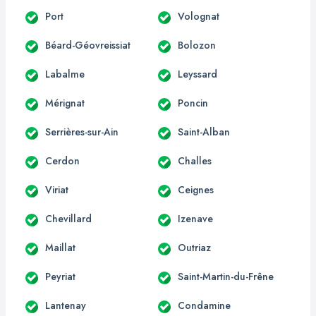
Port
Volognat
Béard-Géovreissiat
Bolozon
Labalme
Leyssard
Mérignat
Poncin
Serrières-sur-Ain
Saint-Alban
Cerdon
Challes
Viriat
Ceignes
Chevillard
Izenave
Maillat
Outriaz
Peyriat
Saint-Martin-du-Frêne
Lantenay
Condamine