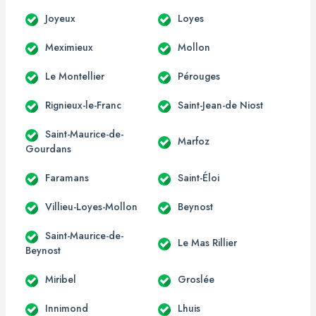
Joyeux
Loyes
Meximieux
Mollon
Le Montellier
Pérouges
Rignieux-le-Franc
Saint-Jean-de Niost
Saint-Maurice-de-
Marfoz
Gourdans
Faramans
Saint-Éloi
Villieu-Loyes-Mollon
Beynost
Saint-Maurice-de-
Le Mas Rillier
Beynost
Miribel
Groslée
Innimond
Lhuis