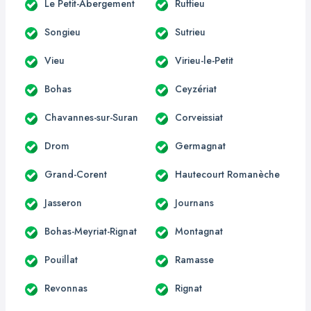
Le Petit-Abergement
Ruffieu
Songieu
Sutrieu
Vieu
Virieu-le-Petit
Bohas
Ceyzériat
Chavannes-sur-Suran
Corveissiat
Drom
Germagnat
Grand-Corent
Hautecourt Romanèche
Jasseron
Journans
Bohas-Meyriat-Rignat
Montagnat
Pouillat
Ramasse
Revonnas
Rignat