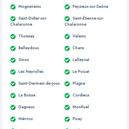
Mogneneins
Peyzieux-sur-Saône
Saint-Didier-sur-
Saint-Étienne-sur-
Chalaronne
Chalaronne
Thoissey
Valeins
Belleydoux
Charix
Giron
Lalleyriat
Les Neyrolles
Le Poizat
Saint-Germain-de-Joux
Plagne
La Boisse
Cordieux
Dagneux
Montluel
Nièvroz
Pizay