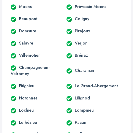
Moëns
Prévessin-Moens
Beaupont
Coligny
Domsure
Pirajoux
Salavre
Verjon
Villemotier
Brénaz
Champagne-en-
Charancin
Valromey
Fitignieu
Le Grand-Abergement
Hotonnes
Lilignod
Lochieu
Lompnieu
Luthézieu
Passin