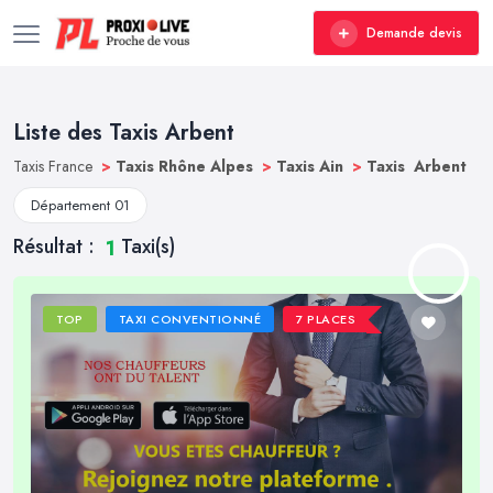
Demande devis
Liste des Taxis Arbent
Taxis France
>
Taxis Rhône Alpes
>
Taxis Ain
>
Taxis Arbent
Département 01
Résultat :
Taxi(s)
1
TOP
TAXI CONVENTIONNÉ
7 PLACES