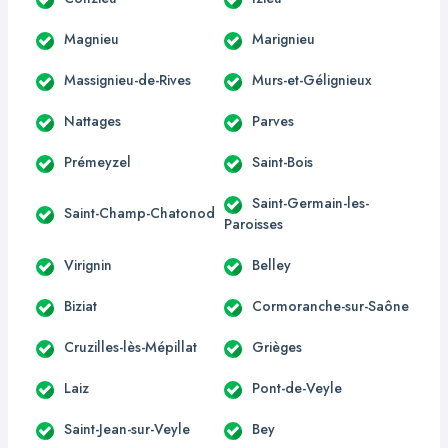
Magnieu
Marignieu
Massignieu-de-Rives
Murs-et-Gélignieux
Nattages
Parves
Prémeyzel
Saint-Bois
Saint-Germain-les-
Saint-Champ-Chatonod
Paroisses
Virignin
Belley
Biziat
Cormoranche-sur-Saône
Cruzilles-lès-Mépillat
Grièges
Laiz
Pont-de-Veyle
Saint-Jean-sur-Veyle
Bey