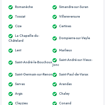
Romanèche
Simandre-sur-Suran
Tossiat
Villereversure
Cize
Certines
La Chapelle-du-
Dompierre-sur-Veyle
Châtelard
Lent
Marlieux
Saint-André-sur-Vieux-
Saint-André-le-Bouchoux
Jonc
Saint-Germain-sur-Renon
Saint-Paul-de-Varax
Servas
Arandas
Argis
Chaley
Cleyzieu
Conand