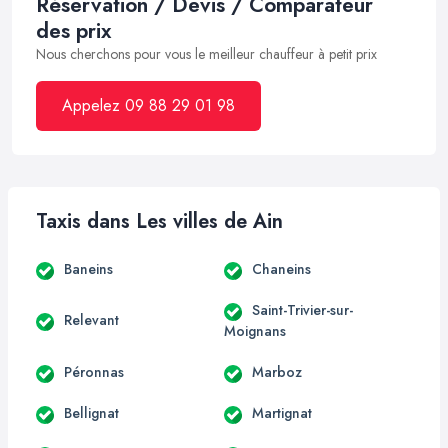
Réservation / Devis / Comparateur
des prix
Nous cherchons pour vous le meilleur chauffeur à petit prix
Appelez 09 88 29 01 98
Taxis dans Les villes de Ain
Baneins
Chaneins
Saint-Trivier-sur-
Relevant
Moignans
Péronnas
Marboz
Bellignat
Martignat