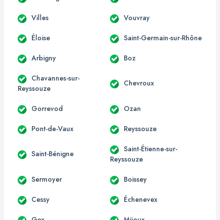
Villes
Vouvray
Éloise
Saint-Germain-sur-Rhône
Arbigny
Boz
Chavannes-sur-
Chevroux
Reyssouze
Gorrevod
Ozan
Pont-de-Vaux
Reyssouze
Saint-Étienne-sur-
Saint-Bénigne
Reyssouze
Sermoyer
Boissey
Cessy
Échenevex
Gex
Mijoux