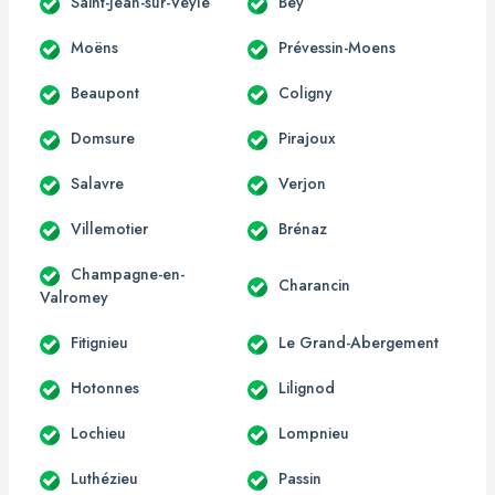
Saint-Jean-sur-Veyle
Bey
Moëns
Prévessin-Moens
Beaupont
Coligny
Domsure
Pirajoux
Salavre
Verjon
Villemotier
Brénaz
Champagne-en-
Charancin
Valromey
Fitignieu
Le Grand-Abergement
Hotonnes
Lilignod
Lochieu
Lompnieu
Luthézieu
Passin