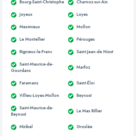
Bourg-Saint-Christophe
Charnoz-sur-Ain
Joyeux
Loyes
Meximieux
Mollon
Le Montellier
Pérouges
Rignieux-le-Franc
Saint-Jean-de Niost
Saint-Maurice-de-
Marfoz
Gourdans
Faramans
Saint-Éloi
Villieu-Loyes-Mollon
Beynost
Saint-Maurice-de-
Le Mas Rillier
Beynost
Miribel
Groslée