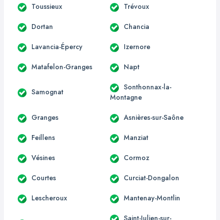
Toussieux
Trévoux
Dortan
Chancia
Lavancia-Épercy
Izernore
Matafelon-Granges
Napt
Sonthonnax-la-
Samognat
Montagne
Granges
Asnières-sur-Saône
Feillens
Manziat
Vésines
Cormoz
Courtes
Curciat-Dongalon
Lescheroux
Mantenay-Montlin
Saint-Julien-sur-