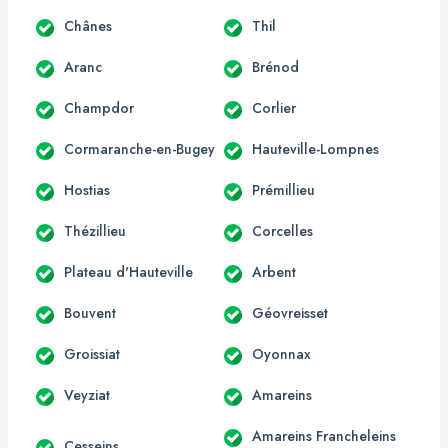
Chânes
Thil
Aranc
Brénod
Champdor
Corlier
Cormaranche-en-Bugey
Hauteville-Lompnes
Hostias
Prémillieu
Thézillieu
Corcelles
Plateau d'Hauteville
Arbent
Bouvent
Géovreisset
Groissiat
Oyonnax
Veyziat
Amareins
Amareins Francheleins
Cesseins