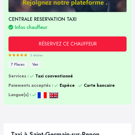
CENTRALE RESERVATION TAXI
Infos chauffeur
RÉSERVEZ CE CHAUFFEUR
5 étoiles
7 Places
Van
Services :
Taxi conventionné
Paiements acceptés :
Espèce
Carte bancaire
Langue(s) :
Taxi à Saint-Germain-sur-Renon