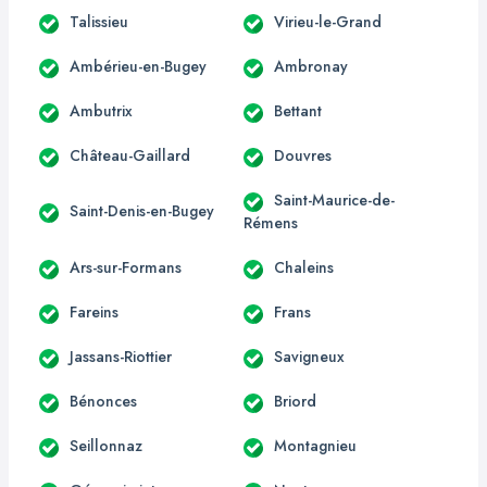
Talissieu
Virieu-le-Grand
Ambérieu-en-Bugey
Ambronay
Ambutrix
Bettant
Château-Gaillard
Douvres
Saint-Maurice-de-
Saint-Denis-en-Bugey
Rémens
Ars-sur-Formans
Chaleins
Fareins
Frans
Jassans-Riottier
Savigneux
Bénonces
Briord
Seillonnaz
Montagnieu