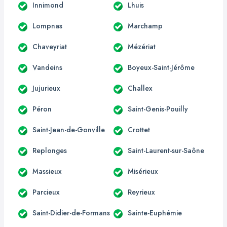
Innimond
Lhuis
Lompnas
Marchamp
Chaveyriat
Mézériat
Vandeins
Boyeux-Saint-Jérôme
Jujurieux
Challex
Péron
Saint-Genis-Pouilly
Saint-Jean-de-Gonville
Crottet
Replonges
Saint-Laurent-sur-Saône
Massieux
Misérieux
Parcieux
Reyrieux
Saint-Didier-de-Formans
Sainte-Euphémie