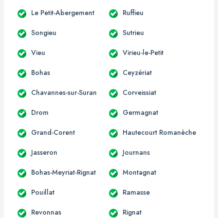
Le Petit-Abergement
Ruffieu
Songieu
Sutrieu
Vieu
Virieu-le-Petit
Bohas
Ceyzériat
Chavannes-sur-Suran
Corveissiat
Drom
Germagnat
Grand-Corent
Hautecourt Romanèche
Jasseron
Journans
Bohas-Meyriat-Rignat
Montagnat
Pouillat
Ramasse
Revonnas
Rignat