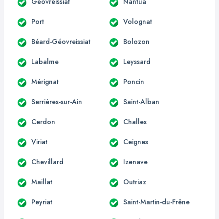
Géovreissiat
Nantua
Port
Volognat
Béard-Géovreissiat
Bolozon
Labalme
Leyssard
Mérignat
Poncin
Serrières-sur-Ain
Saint-Alban
Cerdon
Challes
Viriat
Ceignes
Chevillard
Izenave
Maillat
Outriaz
Peyriat
Saint-Martin-du-Frêne