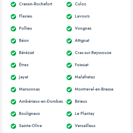
Cressin-Rochefort
Culoz
Flaxieu
Lavours
Pollieu
Vongnes
Béon
Attignat
Béréziat
Cras-sur-Reyssouze
Étrez
Foissiat
Jayat
Malafretaz
Marsonnas
Montrevel-en-Bresse
Ambérieux-en-Dombes
Birieux
Bouligneux
Le Plantay
Sainte-Olive
Versailleux