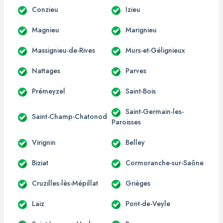
Conzieu
Izieu
Magnieu
Marignieu
Massignieu-de-Rives
Murs-et-Gélignieux
Nattages
Parves
Prémeyzel
Saint-Bois
Saint-Germain-les-
Saint-Champ-Chatonod
Paroisses
Virignin
Belley
Biziat
Cormoranche-sur-Saône
Cruzilles-lès-Mépillat
Grièges
Laiz
Pont-de-Veyle