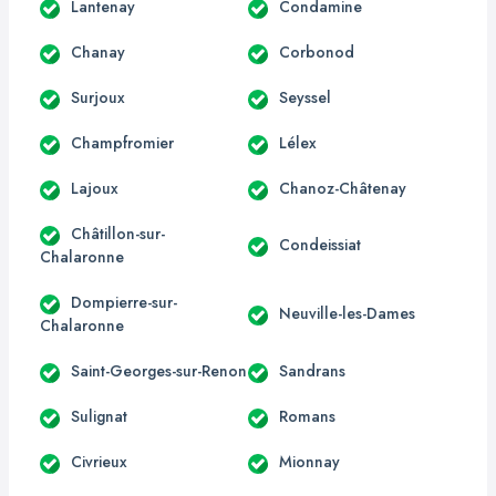
Lantenay
Condamine
Chanay
Corbonod
Surjoux
Seyssel
Champfromier
Lélex
Lajoux
Chanoz-Châtenay
Châtillon-sur-
Condeissiat
Chalaronne
Dompierre-sur-
Neuville-les-Dames
Chalaronne
Saint-Georges-sur-Renon
Sandrans
Sulignat
Romans
Civrieux
Mionnay