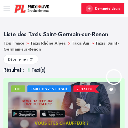
Demande devis
Liste des Taxis Saint-Germain-sur-Renon
Taxis France
>
Taxis Rhône Alpes
>
Taxis Ain
>
Taxis Saint-
Germain-sur-Renon
Département 01
Résultat :
Taxi(s)
1
TOP
TAXI CONVENTIONNÉ
7 PLACES