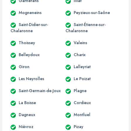
Garnerans
Illiat
Mogneneins
Peyzieux-sur-Saône
Saint-Didier-sur-
Saint-Étienne-sur-
Chalaronne
Chalaronne
Thoissey
Valeins
Belleydoux
Charix
Giron
Lalleyriat
Les Neyrolles
Le Poizat
Saint-Germain-de-Joux
Plagne
La Boisse
Cordieux
Dagneux
Montluel
Nièvroz
Pizay