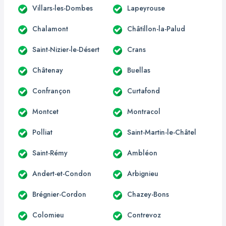
Villars-les-Dombes
Lapeyrouse
Chalamont
Châtillon-la-Palud
Saint-Nizier-le-Désert
Crans
Châtenay
Buellas
Confrançon
Curtafond
Montcet
Montracol
Polliat
Saint-Martin-le-Châtel
Saint-Rémy
Ambléon
Andert-et-Condon
Arbignieu
Brégnier-Cordon
Chazey-Bons
Colomieu
Contrevoz