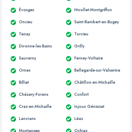
Évosges
Nivollet-Montgriffon
Oncieu
Saint-Rambert-en-Bugey
Tenay
Torcieu
Divonne-les-Bains
Grilly
Sauverny
Ferney-Voltaire
Ornex
Bellegarde-sur-Valserine
Billiat
Châtillon-en-Michaille
Chézery-Forens
Confort
Craz-en-Michaille
Injoux Génissiat
Lancrans
Léaz
Montanges
Ochiaz