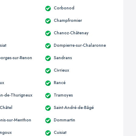
Corbonod
Champfromier
Chanoz-Châtenay
siat
Dompierre-sur-Chalaronne
eorges-sur-Renon
Sandrans
Civrieux
ux
Rancé
ean-de-Thurigneux
Tramoyes
-Châtel
Saint-André-de-Bâgé
enis-sur-Menthon
Dommartin
ngoux
Cuisiat