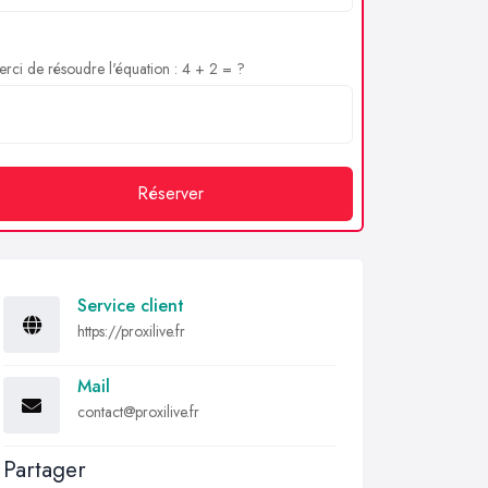
rci de résoudre l'équation : 4 + 2 = ?
Réserver
Service client
https://proxilive.fr
Mail
contact@proxilive.fr
Partager