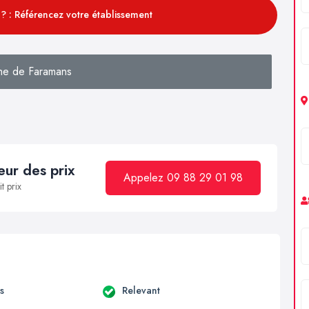
? : Référencez votre établissement
he de Faramans
ur des prix
Appelez 09 88 29 01 98
t prix
s
Relevant