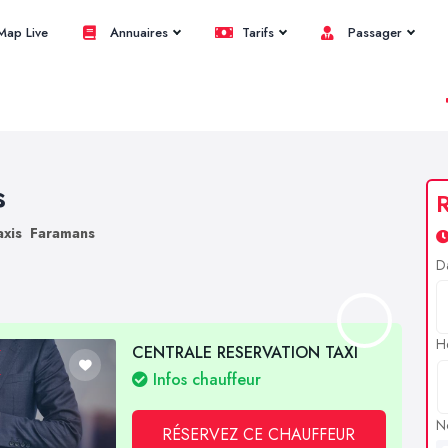
ap Live
Annuaires
Tarifs
Passager
s
R
axis Faramans
D
H
CENTRALE RESERVATION TAXI
Infos chauffeur
N
RÉSERVEZ CE CHAUFFEUR