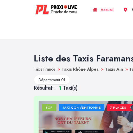
Accueil
M
Liste des Taxis Faraman
Taxis France
>
Taxis Rhône Alpes
>
Taxis Ain
>
T
Département 01
Résultat :
Taxi(s)
1
TOP
TAXI CONVENTIONNÉ
7 PLACES