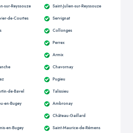
an-sur-Reyssouze
Saint-Julien-sur-Reyssouze
ivier-de-Courtes
Servignat
s
Collonges
Perrex
Armix
anche
Chavornay
az
Pugieu
rtin-de-Bavel
Talissieu
u-en-Bugey
Ambronay
Château-Gaillard
enis-en-Bugey
Saint-Maurice-de-Rémens