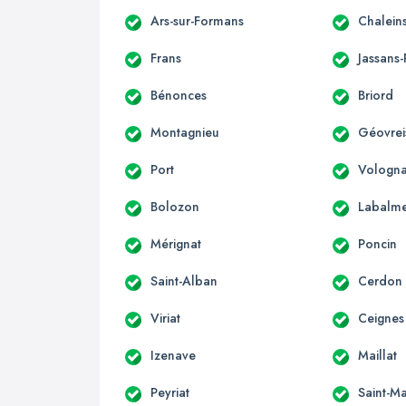
Ars-sur-Formans
Chalein
Frans
Jassans-
Bénonces
Briord
Montagnieu
Géovreis
Port
Vologna
Bolozon
Labalm
Mérignat
Poncin
Saint-Alban
Cerdon
Viriat
Ceignes
Izenave
Maillat
Peyriat
Saint-Ma