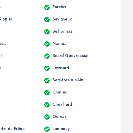
s
Fareins
Riottier
Savigneux
Seillonnaz
siat
Nantua
t
Béard-Géovreissiat
e
Leyssard
Serrières-sur-Ain
Challes
Chevillard
Outriaz
rtin-du-Frêne
Lantenay