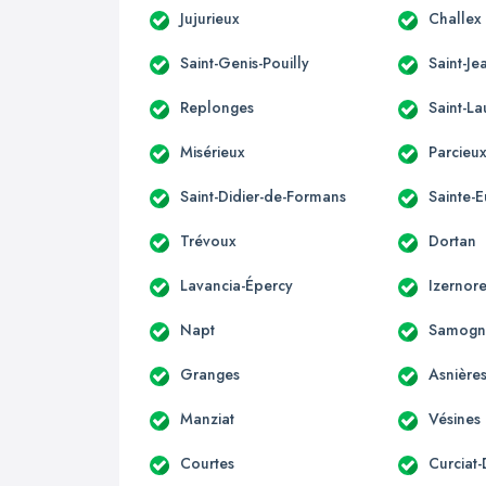
Jujurieux
Challex
Saint-Genis-Pouilly
Saint-Je
Replonges
Saint-La
Misérieux
Parcieu
Saint-Didier-de-Formans
Sainte-
Trévoux
Dortan
Lavancia-Épercy
Izernor
Napt
Samogn
Granges
Asnière
Manziat
Vésines
Courtes
Curciat