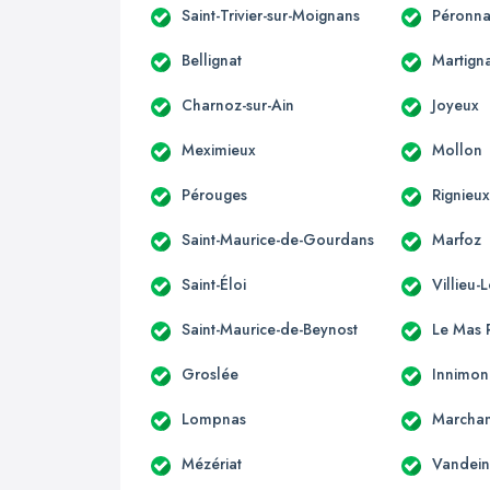
Saint-Trivier-sur-Moignans
Péronna
Bellignat
Martign
Charnoz-sur-Ain
Joyeux
Meximieux
Mollon
Pérouges
Rignieux
Saint-Maurice-de-Gourdans
Marfoz
Saint-Éloi
Villieu-
Saint-Maurice-de-Beynost
Le Mas R
Groslée
Innimo
Lompnas
Marcha
Mézériat
Vandein