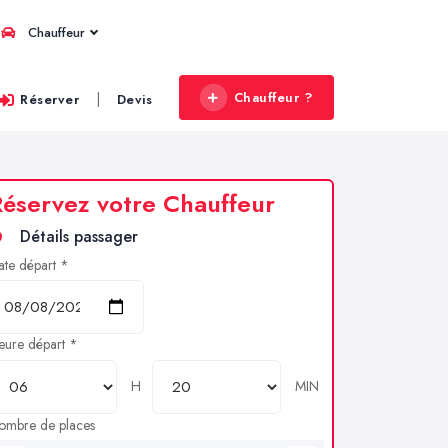
Chauffeur
Chauffeur ?
|
Réserver
Devis
éservez votre Chauffeur
Détails passager
ate départ *
eure départ *
H
MIN
ombre de places