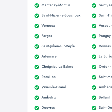
Mantenay-Montlin
Saint-Je
Saint-Nizier-le-Bouchoux
Saint-Tr
Vernoux
Vescour
Farges
Pougny
Saint-Julien-sur-Veyle
Vonnas
Artemare
La Burb
Cheignieu-La-Balme
Ordonn
Rossillon
Saint-Ma
Virieu-le-Grand
Ambérie
Ambutrix
Bettant
Douvres
Saint-D