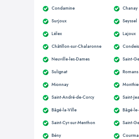
Condamine
Chanay
Surjoux
Seyssel
Lélex
Lajoux
Châtillon-sur-Chalaronne
Condeis
Neuville-les-Dames
Saint-G
Sulignat
Romans
Mionnay
Monthie
Saint-André-de-Corcy
Saint-J
Bâgé-la-Ville
Bâgé-le
Saint-Cyr-sur-Menthon
Saint-G
Bény
Courma