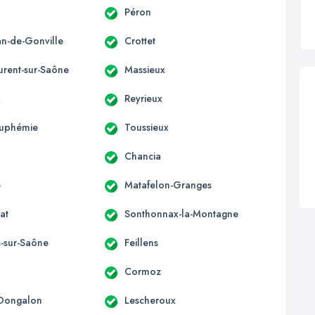
Péron
an-de-Gonville
Crottet
urent-sur-Saône
Massieux
x
Reyrieux
Euphémie
Toussieux
Chancia
e
Matafelon-Granges
at
Sonthonnax-la-Montagne
s-sur-Saône
Feillens
Cormoz
-Dongalon
Lescheroux