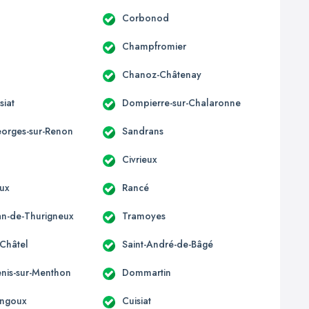
Corbonod
Champfromier
Chanoz-Châtenay
siat
Dompierre-sur-Chalaronne
eorges-sur-Renon
Sandrans
Civrieux
ux
Rancé
ean-de-Thurigneux
Tramoyes
-Châtel
Saint-André-de-Bâgé
enis-sur-Menthon
Dommartin
ngoux
Cuisiat