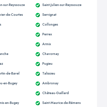
an-sur-Reyssouze
Saint-Julien-sur-Reyssouze
ivier-de-Courtes
Servignat
s
Collonges
Perrex
Armix
anche
Chavornay
az
Pugieu
rtin-de-Bavel
Talissieu
u-en-Bugey
Ambronay
Château-Gaillard
enis-en-Bugey
Saint-Maurice-de-Rémens