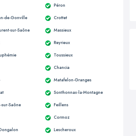
Péron
an-de-Gonville
Crottet
urent-sur-Saône
Massieux
x
Reyrieux
Euphémie
Toussieux
Chancia
e
Matafelon-Granges
at
Sonthonnax-la-Montagne
s-sur-Saône
Feillens
Cormoz
-Dongalon
Lescheroux