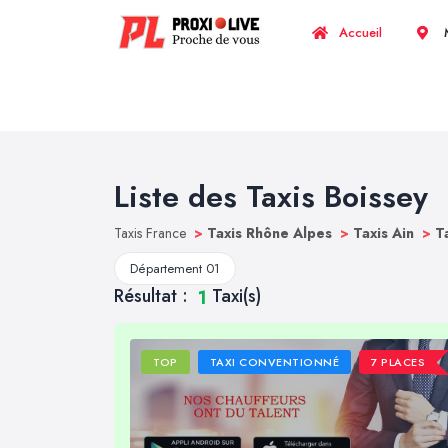
Accueil
M
Liste des Taxis Boissey
Taxis France
>
Taxis Rhône Alpes
>
Taxis Ain
>
T
Département 01
Résultat :
Taxi(s)
1
TOP
TAXI CONVENTIONNÉ
7 PLACES