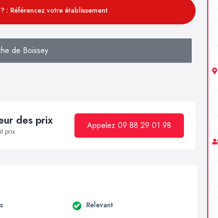
? : Référencez votre établissement
he de Boissey
ur des prix
Appelez 09 88 29 01 98
t prix
s
Relevant