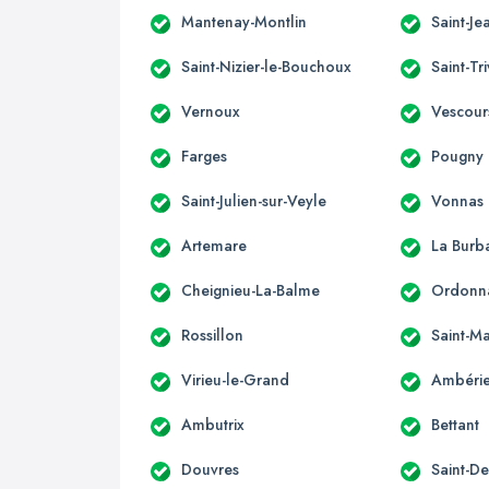
Mantenay-Montlin
Saint-Je
Saint-Nizier-le-Bouchoux
Saint-Tr
Vernoux
Vescour
Farges
Pougny
Saint-Julien-sur-Veyle
Vonnas
Artemare
La Burb
Cheignieu-La-Balme
Ordonn
Rossillon
Saint-Ma
Virieu-le-Grand
Ambérie
Ambutrix
Bettant
Douvres
Saint-D