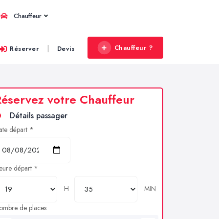
Chauffeur
Chauffeur ?
|
Réserver
Devis
éservez votre Chauffeur
Détails passager
ate départ *
eure départ *
H
MIN
ombre de places