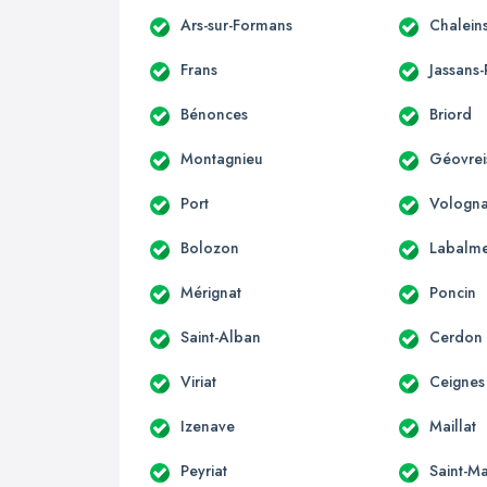
Ars-sur-Formans
Chalein
Frans
Jassans-
Bénonces
Briord
Montagnieu
Géovreis
Port
Vologna
Bolozon
Labalm
Mérignat
Poncin
Saint-Alban
Cerdon
Viriat
Ceignes
Izenave
Maillat
Peyriat
Saint-Ma