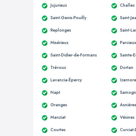
Jujurieux
Challex
Saint-Genis-Pouilly
Saint-Je
Replonges
Saint-La
Misérieux
Parcieu
Saint-Didier-de-Formans
Sainte-
Trévoux
Dortan
Lavancia-Épercy
Izernor
Napt
Samogn
Granges
Asnière
Manziat
Vésines
Courtes
Curciat