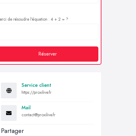
rci de résoudre l'équation : 4 + 2 = ?
Réserver
Service client
https://proxilive.fr
Mail
contact@proxilive.fr
Partager