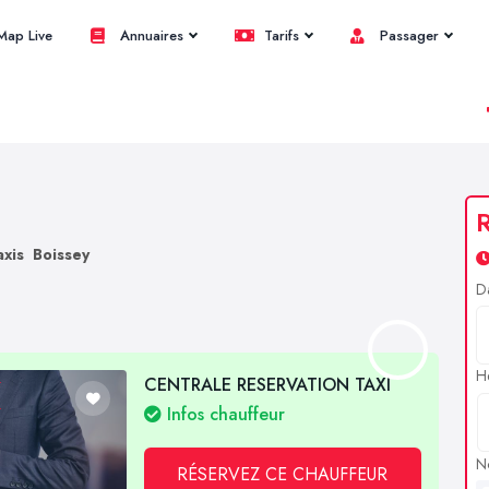
ap Live
Annuaires
Tarifs
Passager
R
axis Boissey
D
H
CENTRALE RESERVATION TAXI
Infos chauffeur
N
RÉSERVEZ CE CHAUFFEUR