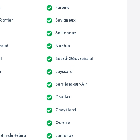
s
Fareins
Riottier
Savigneux
Seillonnaz
siat
Nantua
t
Béard-Géovreissiat
e
Leyssard
Serrières-sur-Ain
Challes
Chevillard
Outriaz
rtin-du-Frêne
Lantenay