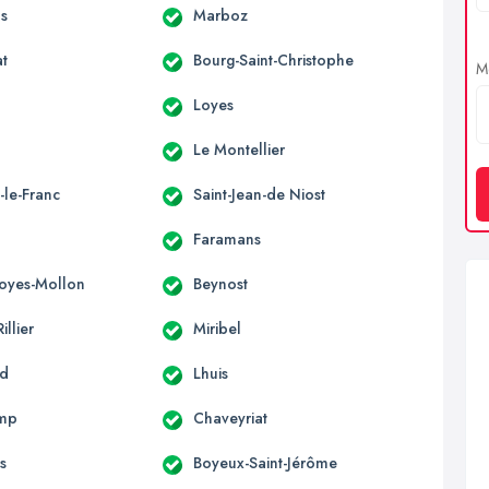
s
Marboz
at
Bourg-Saint-Christophe
Me
Loyes
Le Montellier
-le-Franc
Saint-Jean-de Niost
Faramans
Loyes-Mollon
Beynost
illier
Miribel
nd
Lhuis
mp
Chaveyriat
s
Boyeux-Saint-Jérôme