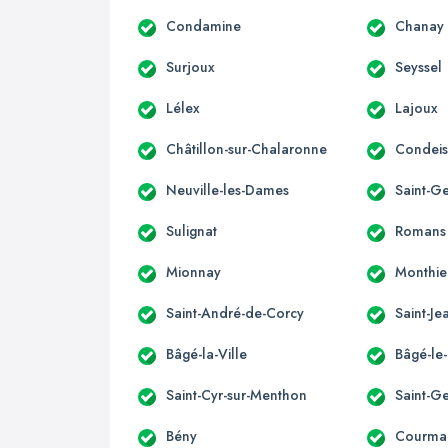
Condamine
Chanay
Surjoux
Seyssel
Lélex
Lajoux
Châtillon-sur-Chalaronne
Condeis
Neuville-les-Dames
Saint-G
Sulignat
Romans
Mionnay
Monthie
Saint-André-de-Corcy
Saint-J
Bâgé-la-Ville
Bâgé-le
Saint-Cyr-sur-Menthon
Saint-G
Bény
Courma