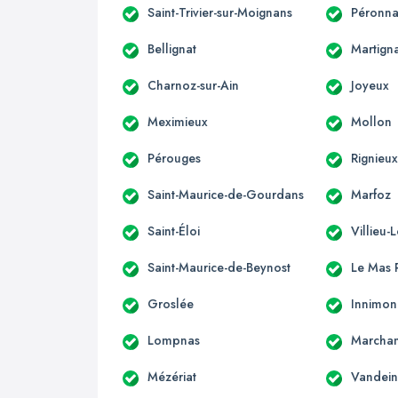
Saint-Trivier-sur-Moignans
Péronna
Bellignat
Martign
Charnoz-sur-Ain
Joyeux
Meximieux
Mollon
Pérouges
Rignieux
Saint-Maurice-de-Gourdans
Marfoz
Saint-Éloi
Villieu-
Saint-Maurice-de-Beynost
Le Mas R
Groslée
Innimo
Lompnas
Marcha
Mézériat
Vandein