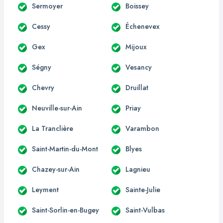
Sermoyer
Boissey
Cessy
Échenevex
Gex
Mijoux
Ségny
Vesancy
Chevry
Druillat
Neuville-sur-Ain
Priay
La Tranclière
Varambon
Saint-Martin-du-Mont
Blyes
Chazey-sur-Ain
Lagnieu
Leyment
Sainte-Julie
Saint-Sorlin-en-Bugey
Saint-Vulbas