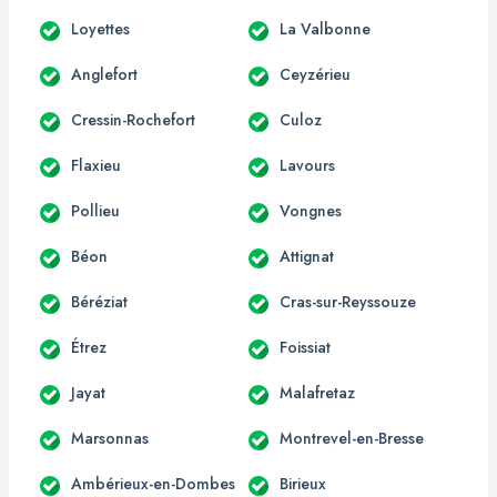
Loyettes
La Valbonne
Anglefort
Ceyzérieu
Cressin-Rochefort
Culoz
Flaxieu
Lavours
Pollieu
Vongnes
Béon
Attignat
Béréziat
Cras-sur-Reyssouze
Étrez
Foissiat
Jayat
Malafretaz
Marsonnas
Montrevel-en-Bresse
Ambérieux-en-Dombes
Birieux