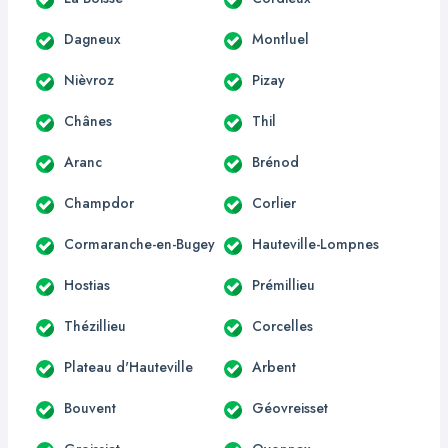
Dagneux
Montluel
Nièvroz
Pizay
Chânes
Thil
Aranc
Brénod
Champdor
Corlier
Cormaranche-en-Bugey
Hauteville-Lompnes
Hostias
Prémillieu
Thézillieu
Corcelles
Plateau d'Hauteville
Arbent
Bouvent
Géovreisset