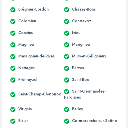
Brégnier-Cordon
Chazey-Bons
Colomieu
Contrevoz
Conzieu
Izieu
Magnieu
Marignieu
Massignieu-de-Rives
Murs-et-Gélignieux
Nattages
Parves
Prémeyzel
Saint-Bois
Saint-Germain-les-
Saint-Champ-Chatonod
Paroisses
Virignin
Belley
Biziat
Cormoranche-sur-Saône