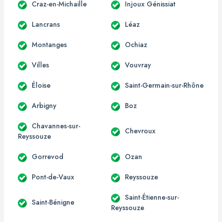
Craz-en-Michaille
Injoux Génissiat
Lancrans
Léaz
Montanges
Ochiaz
Villes
Vouvray
Éloise
Saint-Germain-sur-Rhône
Arbigny
Boz
Chavannes-sur-
Chevroux
Reyssouze
Gorrevod
Ozan
Pont-de-Vaux
Reyssouze
Saint-Étienne-sur-
Saint-Bénigne
Reyssouze