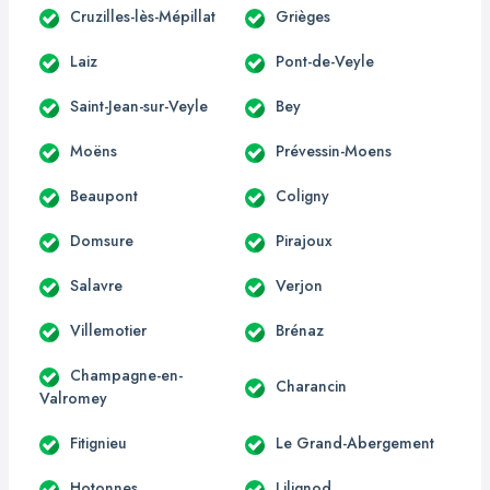
Cruzilles-lès-Mépillat
Grièges
Laiz
Pont-de-Veyle
Saint-Jean-sur-Veyle
Bey
Moëns
Prévessin-Moens
Beaupont
Coligny
Domsure
Pirajoux
Salavre
Verjon
Villemotier
Brénaz
Champagne-en-
Charancin
Valromey
Fitignieu
Le Grand-Abergement
Hotonnes
Lilignod