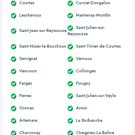
Courtes
Curciat-Dongalon
Lescheroux
Mantenay-Montlin
Saint-Julien-sur-
Saint-Jean-sur-Reyssouze
Reyssouze
Saint-Nizier-le-Bouchoux
Saint-Trivier-de-Courtes
Servignat
Vernoux
Vescours
Collonges
Farges
Pougny
Perrex
Saint-Julien-sur-Veyle
Vonnas
Armix
Artemare
La Burbanche
Chavornay
Cheignieu-La-Balme