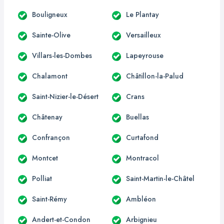
Bouligneux
Le Plantay
Sainte-Olive
Versailleux
Villars-les-Dombes
Lapeyrouse
Chalamont
Châtillon-la-Palud
Saint-Nizier-le-Désert
Crans
Châtenay
Buellas
Confrançon
Curtafond
Montcet
Montracol
Polliat
Saint-Martin-le-Châtel
Saint-Rémy
Ambléon
Andert-et-Condon
Arbignieu