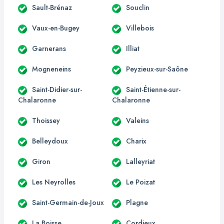
Sault-Brénaz
Souclin
Vaux-en-Bugey
Villebois
Garnerans
Illiat
Mogneneins
Peyzieux-sur-Saône
Saint-Didier-sur-
Saint-Étienne-sur-
Chalaronne
Chalaronne
Thoissey
Valeins
Belleydoux
Charix
Giron
Lalleyriat
Les Neyrolles
Le Poizat
Saint-Germain-de-Joux
Plagne
La Boisse
Cordieux