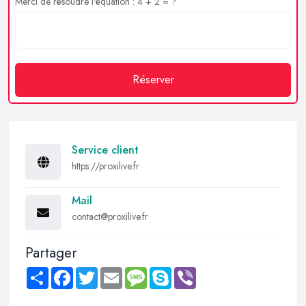
Merci de résoudre l'équation : 4 + 2 = ?
Réserver
Service client
https://proxilive.fr
Mail
contact@proxilive.fr
Partager
Share
Facebook
Twitter
Email
Message
Skype
Viber