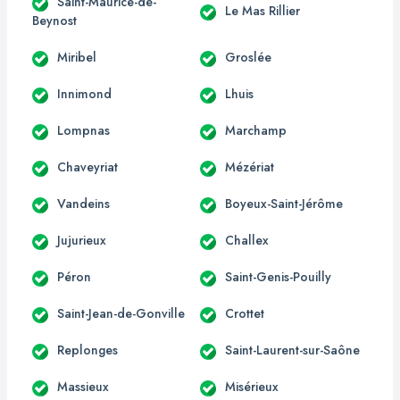
Saint-Maurice-de-
Le Mas Rillier
Beynost
Miribel
Groslée
Innimond
Lhuis
Lompnas
Marchamp
Chaveyriat
Mézériat
Vandeins
Boyeux-Saint-Jérôme
Jujurieux
Challex
Péron
Saint-Genis-Pouilly
Saint-Jean-de-Gonville
Crottet
Replonges
Saint-Laurent-sur-Saône
Massieux
Misérieux