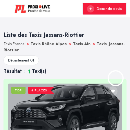
Demande devis
Liste des Taxis Jassans-Riottier
Taxis France
>
Taxis Rhône Alpes
>
Taxis Ain
>
Taxis Jassans-
Riottier
Département 01
Résultat :
Taxi(s)
1
TOP
4 PLACES