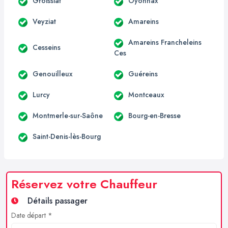
Groissiat
Oyonnax
Veyziat
Amareins
Amareins Francheleins
Cesseins
Ces
Genouilleux
Guéreins
Lurcy
Montceaux
Montmerle-sur-Saône
Bourg-en-Bresse
Saint-Denis-lès-Bourg
Réservez votre Chauffeur
Détails passager
Date départ *