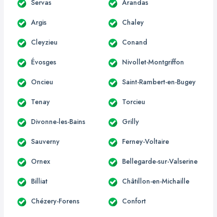
Servas
Arandas
Argis
Chaley
Cleyzieu
Conand
Évosges
Nivollet-Montgriffon
Oncieu
Saint-Rambert-en-Bugey
Tenay
Torcieu
Divonne-les-Bains
Grilly
Sauverny
Ferney-Voltaire
Ornex
Bellegarde-sur-Valserine
Billiat
Châtillon-en-Michaille
Chézery-Forens
Confort