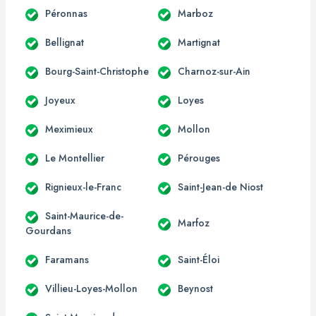
Péronnas
Marboz
Bellignat
Martignat
Bourg-Saint-Christophe
Charnoz-sur-Ain
Joyeux
Loyes
Meximieux
Mollon
Le Montellier
Pérouges
Rignieux-le-Franc
Saint-Jean-de Niost
Saint-Maurice-de-
Marfoz
Gourdans
Faramans
Saint-Éloi
Villieu-Loyes-Mollon
Beynost