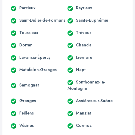
Parcieux
Reyrieux
Saint-Didier-de-Formans
Sainte-Euphémie
Toussieux
Trévoux
Dortan
Chancia
Lavancia-Épercy
Izernore
Matafelon-Granges
Napt
Sonthonnax-la-
Samognat
Montagne
Granges
Asnières-sur-Saône
Feillens
Manziat
Vésines
Cormoz