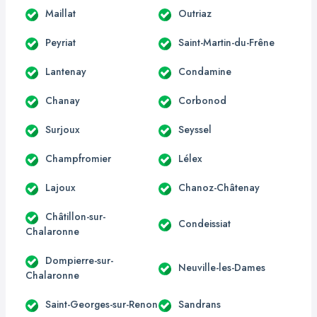
Maillat
Outriaz
Peyriat
Saint-Martin-du-Frêne
Lantenay
Condamine
Chanay
Corbonod
Surjoux
Seyssel
Champfromier
Lélex
Lajoux
Chanoz-Châtenay
Châtillon-sur-
Condeissiat
Chalaronne
Dompierre-sur-
Neuville-les-Dames
Chalaronne
Saint-Georges-sur-Renon
Sandrans