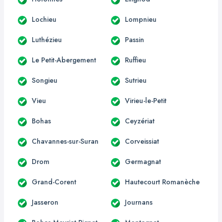
Lochieu
Lompnieu
Luthézieu
Passin
Le Petit-Abergement
Ruffieu
Songieu
Sutrieu
Vieu
Virieu-le-Petit
Bohas
Ceyzériat
Chavannes-sur-Suran
Corveissiat
Drom
Germagnat
Grand-Corent
Hautecourt Romanèche
Jasseron
Journans