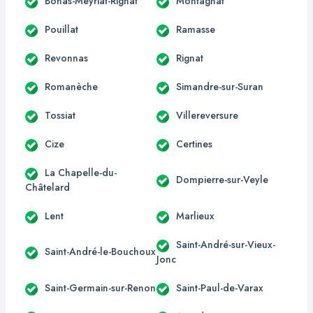
Bohas-Meyriat-Rignat
Montagnat
Pouillat
Ramasse
Revonnas
Rignat
Romanèche
Simandre-sur-Suran
Tossiat
Villereversure
Cize
Certines
La Chapelle-du-
Dompierre-sur-Veyle
Châtelard
Lent
Marlieux
Saint-André-sur-Vieux-
Saint-André-le-Bouchoux
Jonc
Saint-Germain-sur-Renon
Saint-Paul-de-Varax