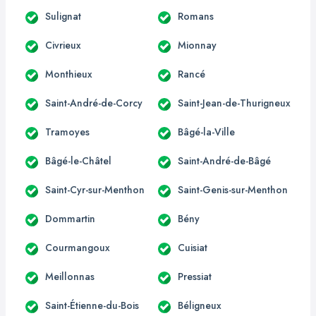
Sulignat
Romans
Civrieux
Mionnay
Monthieux
Rancé
Saint-André-de-Corcy
Saint-Jean-de-Thurigneux
Tramoyes
Bâgé-la-Ville
Bâgé-le-Châtel
Saint-André-de-Bâgé
Saint-Cyr-sur-Menthon
Saint-Genis-sur-Menthon
Dommartin
Bény
Courmangoux
Cuisiat
Meillonnas
Pressiat
Saint-Étienne-du-Bois
Béligneux