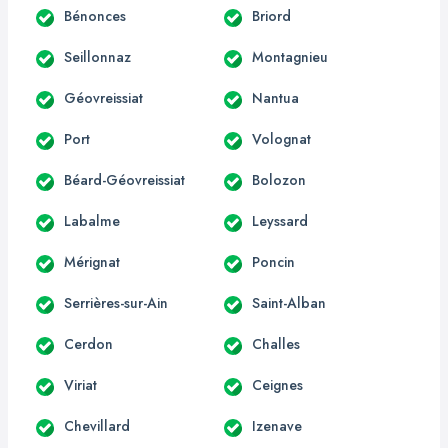
Bénonces
Briord
Seillonnaz
Montagnieu
Géovreissiat
Nantua
Port
Volognat
Béard-Géovreissiat
Bolozon
Labalme
Leyssard
Mérignat
Poncin
Serrières-sur-Ain
Saint-Alban
Cerdon
Challes
Viriat
Ceignes
Chevillard
Izenave