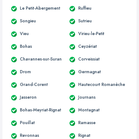
Le Petit-Abergement
Ruffieu
Songieu
Sutrieu
Vieu
Virieu-le-Petit
Bohas
Ceyzériat
Chavannes-sur-Suran
Corveissiat
Drom
Germagnat
Grand-Corent
Hautecourt Romanèche
Jasseron
Journans
Bohas-Meyriat-Rignat
Montagnat
Pouillat
Ramasse
Revonnas
Rignat