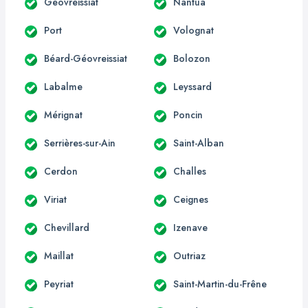
Géovreissiat
Nantua
Port
Volognat
Béard-Géovreissiat
Bolozon
Labalme
Leyssard
Mérignat
Poncin
Serrières-sur-Ain
Saint-Alban
Cerdon
Challes
Viriat
Ceignes
Chevillard
Izenave
Maillat
Outriaz
Peyriat
Saint-Martin-du-Frêne