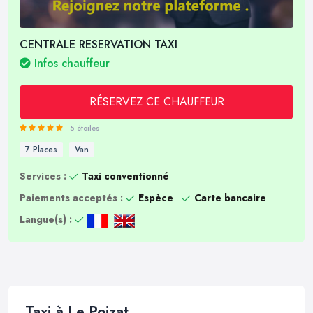
CENTRALE RESERVATION TAXI
Infos chauffeur
RÉSERVEZ CE CHAUFFEUR
5 étoiles
7 Places
Van
Services :
Taxi conventionné
Paiements acceptés :
Espèce
Carte bancaire
Langue(s) :
Taxi à Le Poizat