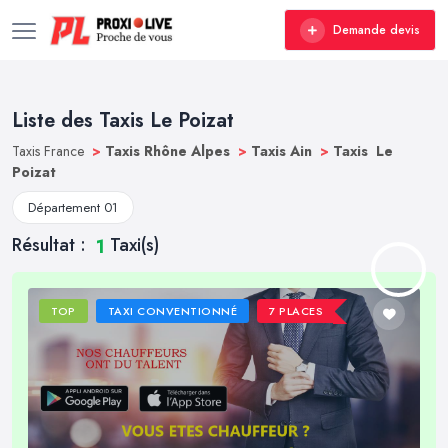
Demande devis
Liste des Taxis Le Poizat
Taxis France
>
Taxis Rhône Alpes
>
Taxis Ain
>
Taxis Le
Poizat
Département 01
Résultat :
Taxi(s)
1
TOP
TAXI CONVENTIONNÉ
7 PLACES