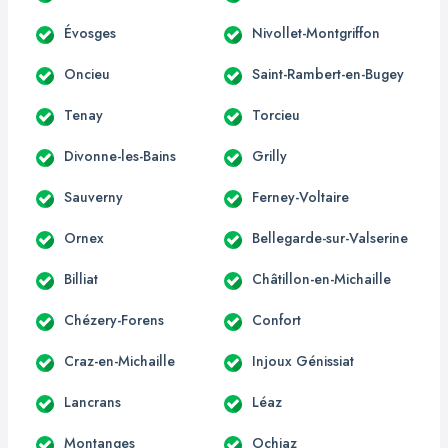
Évosges
Nivollet-Montgriffon
Oncieu
Saint-Rambert-en-Bugey
Tenay
Torcieu
Divonne-les-Bains
Grilly
Sauverny
Ferney-Voltaire
Ornex
Bellegarde-sur-Valserine
Billiat
Châtillon-en-Michaille
Chézery-Forens
Confort
Craz-en-Michaille
Injoux Génissiat
Lancrans
Léaz
Montanges
Ochiaz