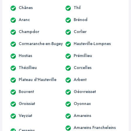
Chânes
Thil
Aranc
Brénod
Champdor
Corlier
Cormaranche-en-Bugey
Hauteville-Lompnes
Hostias
Prémillieu
Thézillieu
Corcelles
Plateau d'Hauteville
Arbent
Bouvent
Géovreisset
Groissiat
Oyonnax
Veyziat
Amareins
Amareins Francheleins
Cesseins