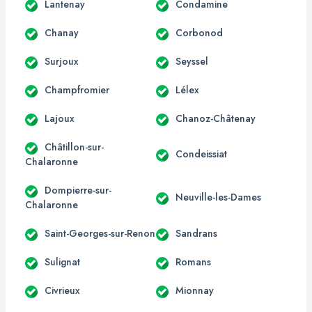
Lantenay
Condamine
Chanay
Corbonod
Surjoux
Seyssel
Champfromier
Lélex
Lajoux
Chanoz-Châtenay
Châtillon-sur-
Condeissiat
Chalaronne
Dompierre-sur-
Neuville-les-Dames
Chalaronne
Saint-Georges-sur-Renon
Sandrans
Sulignat
Romans
Civrieux
Mionnay