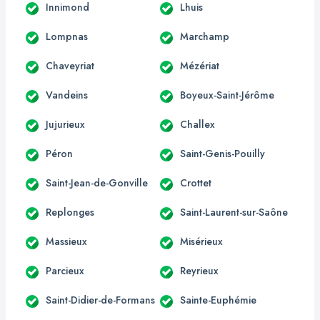
Innimond
Lhuis
Lompnas
Marchamp
Chaveyriat
Mézériat
Vandeins
Boyeux-Saint-Jérôme
Jujurieux
Challex
Péron
Saint-Genis-Pouilly
Saint-Jean-de-Gonville
Crottet
Replonges
Saint-Laurent-sur-Saône
Massieux
Misérieux
Parcieux
Reyrieux
Saint-Didier-de-Formans
Sainte-Euphémie