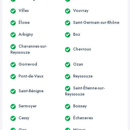
Villes
Vouvray
Éloise
Saint-Germain-sur-Rhône
Arbigny
Boz
Chavannes-sur-
Chevroux
Reyssouze
Gorrevod
Ozan
Pont-de-Vaux
Reyssouze
Saint-Étienne-sur-
Saint-Bénigne
Reyssouze
Sermoyer
Boissey
Cessy
Échenevex
Gex
Mijoux