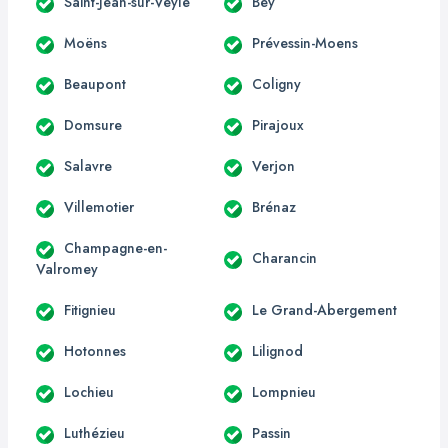
Saint-Jean-sur-Veyle
Bey
Moëns
Prévessin-Moens
Beaupont
Coligny
Domsure
Pirajoux
Salavre
Verjon
Villemotier
Brénaz
Champagne-en-
Charancin
Valromey
Fitignieu
Le Grand-Abergement
Hotonnes
Lilignod
Lochieu
Lompnieu
Luthézieu
Passin