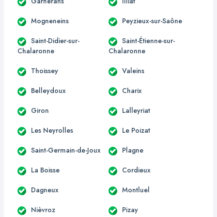
Garnerans
Illiat
Mogneneins
Peyzieux-sur-Saône
Saint-Didier-sur-
Saint-Étienne-sur-
Chalaronne
Chalaronne
Thoissey
Valeins
Belleydoux
Charix
Giron
Lalleyriat
Les Neyrolles
Le Poizat
Saint-Germain-de-Joux
Plagne
La Boisse
Cordieux
Dagneux
Montluel
Nièvroz
Pizay