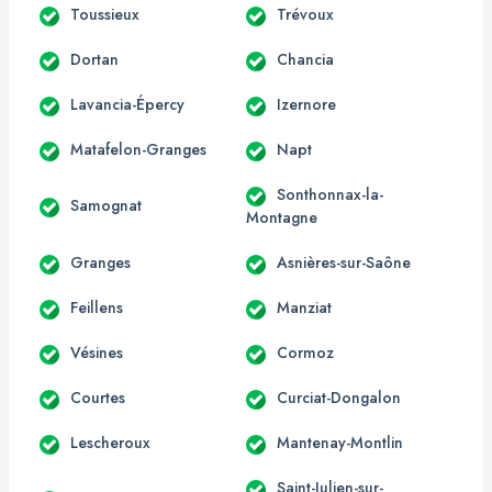
Toussieux
Trévoux
Dortan
Chancia
Lavancia-Épercy
Izernore
Matafelon-Granges
Napt
Sonthonnax-la-
Samognat
Montagne
Granges
Asnières-sur-Saône
Feillens
Manziat
Vésines
Cormoz
Courtes
Curciat-Dongalon
Lescheroux
Mantenay-Montlin
Saint-Julien-sur-