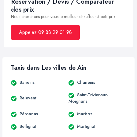
Réservation / Devis / Comparateur
des prix
Nous cherchons pour vous le meilleur chauffeur à petit prix
Appelez 09 88 29 01 98
Taxis dans Les villes de Ain
Baneins
Chaneins
Saint-Trivier-sur-
Relevant
Moignans
Péronnas
Marboz
Bellignat
Martignat