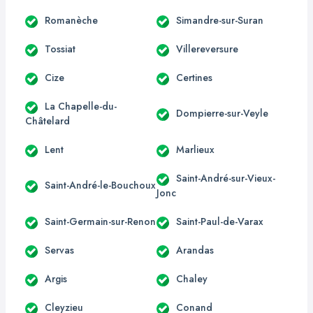
Romanèche
Simandre-sur-Suran
Tossiat
Villereversure
Cize
Certines
La Chapelle-du-
Dompierre-sur-Veyle
Châtelard
Lent
Marlieux
Saint-André-sur-Vieux-
Saint-André-le-Bouchoux
Jonc
Saint-Germain-sur-Renon
Saint-Paul-de-Varax
Servas
Arandas
Argis
Chaley
Cleyzieu
Conand