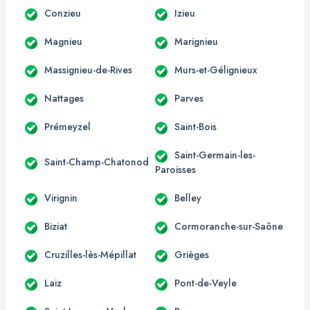
Conzieu
Izieu
Magnieu
Marignieu
Massignieu-de-Rives
Murs-et-Gélignieux
Nattages
Parves
Prémeyzel
Saint-Bois
Saint-Germain-les-
Saint-Champ-Chatonod
Paroisses
Virignin
Belley
Biziat
Cormoranche-sur-Saône
Cruzilles-lès-Mépillat
Grièges
Laiz
Pont-de-Veyle