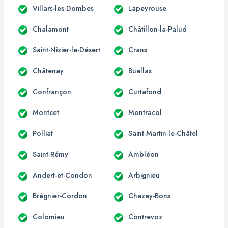
Villars-les-Dombes
Lapeyrouse
Chalamont
Châtillon-la-Palud
Saint-Nizier-le-Désert
Crans
Châtenay
Buellas
Confrançon
Curtafond
Montcet
Montracol
Polliat
Saint-Martin-le-Châtel
Saint-Rémy
Ambléon
Andert-et-Condon
Arbignieu
Brégnier-Cordon
Chazey-Bons
Colomieu
Contrevoz