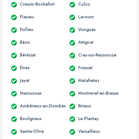
Cressin-Rochefort
Culoz
Flaxieu
Lavours
Pollieu
Vongnes
Béon
Attignat
Béréziat
Cras-sur-Reyssouze
Étrez
Foissiat
Jayat
Malafretaz
Marsonnas
Montrevel-en-Bresse
Ambérieux-en-Dombes
Birieux
Bouligneux
Le Plantay
Sainte-Olive
Versailleux