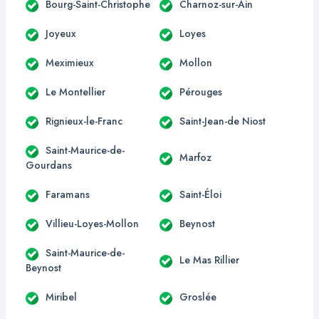
Bourg-Saint-Christophe
Charnoz-sur-Ain
Joyeux
Loyes
Meximieux
Mollon
Le Montellier
Pérouges
Rignieux-le-Franc
Saint-Jean-de Niost
Saint-Maurice-de-
Marfoz
Gourdans
Faramans
Saint-Éloi
Villieu-Loyes-Mollon
Beynost
Saint-Maurice-de-
Le Mas Rillier
Beynost
Miribel
Groslée