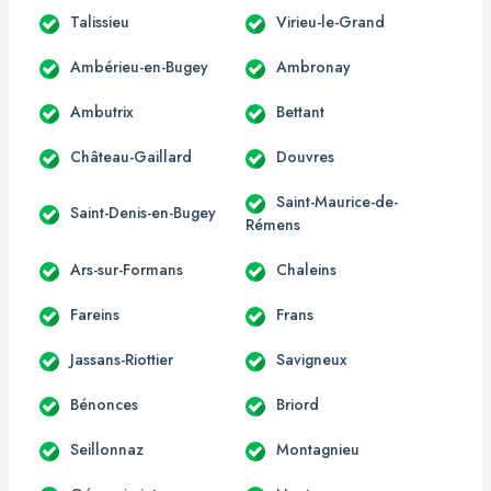
Talissieu
Virieu-le-Grand
Ambérieu-en-Bugey
Ambronay
Ambutrix
Bettant
Château-Gaillard
Douvres
Saint-Maurice-de-
Saint-Denis-en-Bugey
Rémens
Ars-sur-Formans
Chaleins
Fareins
Frans
Jassans-Riottier
Savigneux
Bénonces
Briord
Seillonnaz
Montagnieu