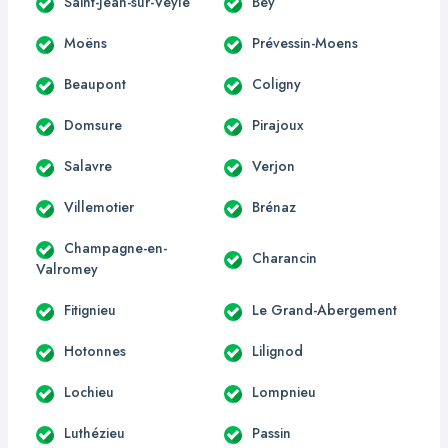
Saint-Jean-sur-Veyle
Bey
Moëns
Prévessin-Moens
Beaupont
Coligny
Domsure
Pirajoux
Salavre
Verjon
Villemotier
Brénaz
Champagne-en-
Charancin
Valromey
Fitignieu
Le Grand-Abergement
Hotonnes
Lilignod
Lochieu
Lompnieu
Luthézieu
Passin