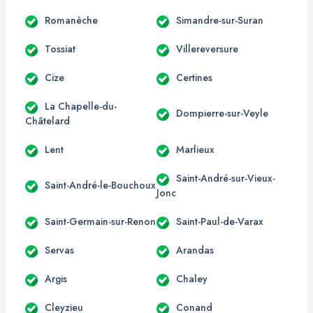
Romanèche
Simandre-sur-Suran
Tossiat
Villereversure
Cize
Certines
La Chapelle-du-
Dompierre-sur-Veyle
Châtelard
Lent
Marlieux
Saint-André-sur-Vieux-
Saint-André-le-Bouchoux
Jonc
Saint-Germain-sur-Renon
Saint-Paul-de-Varax
Servas
Arandas
Argis
Chaley
Cleyzieu
Conand