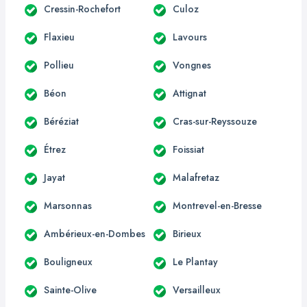
Cressin-Rochefort
Culoz
Flaxieu
Lavours
Pollieu
Vongnes
Béon
Attignat
Béréziat
Cras-sur-Reyssouze
Étrez
Foissiat
Jayat
Malafretaz
Marsonnas
Montrevel-en-Bresse
Ambérieux-en-Dombes
Birieux
Bouligneux
Le Plantay
Sainte-Olive
Versailleux