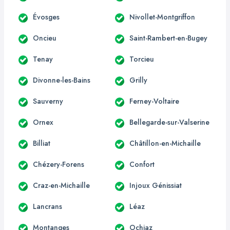
Évosges
Nivollet-Montgriffon
Oncieu
Saint-Rambert-en-Bugey
Tenay
Torcieu
Divonne-les-Bains
Grilly
Sauverny
Ferney-Voltaire
Ornex
Bellegarde-sur-Valserine
Billiat
Châtillon-en-Michaille
Chézery-Forens
Confort
Craz-en-Michaille
Injoux Génissiat
Lancrans
Léaz
Montanges
Ochiaz