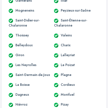
Garnerans
Illiat
Mogneneins
Peyzieux-sur-Saône
Saint-Didier-sur-
Saint-Étienne-sur-
Chalaronne
Chalaronne
Thoissey
Valeins
Belleydoux
Charix
Giron
Lalleyriat
Les Neyrolles
Le Poizat
Saint-Germain-de-Joux
Plagne
La Boisse
Cordieux
Dagneux
Montluel
Nièvroz
Pizay