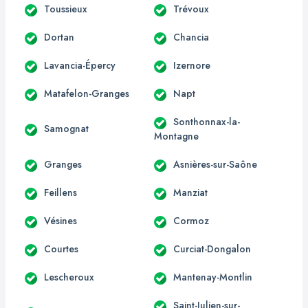
Toussieux
Trévoux
Dortan
Chancia
Lavancia-Épercy
Izernore
Matafelon-Granges
Napt
Sonthonnax-la-
Samognat
Montagne
Granges
Asnières-sur-Saône
Feillens
Manziat
Vésines
Cormoz
Courtes
Curciat-Dongalon
Lescheroux
Mantenay-Montlin
Saint-Julien-sur-