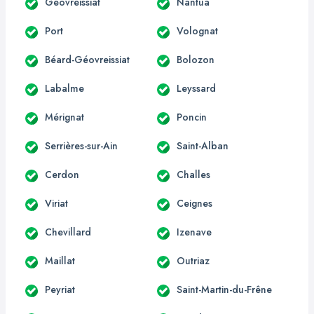
Géovreissiat
Nantua
Port
Volognat
Béard-Géovreissiat
Bolozon
Labalme
Leyssard
Mérignat
Poncin
Serrières-sur-Ain
Saint-Alban
Cerdon
Challes
Viriat
Ceignes
Chevillard
Izenave
Maillat
Outriaz
Peyriat
Saint-Martin-du-Frêne