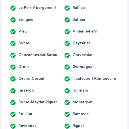
Le Petit-Abergement
Ruffieu
Songieu
Sutrieu
Vieu
Virieu-le-Petit
Bohas
Ceyzériat
Chavannes-sur-Suran
Corveissiat
Drom
Germagnat
Grand-Corent
Hautecourt Romanèche
Jasseron
Journans
Bohas-Meyriat-Rignat
Montagnat
Pouillat
Ramasse
Revonnas
Rignat