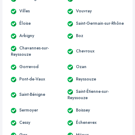
Villes
Vouvray
Éloise
Saint-Germain-sur-Rhône
Arbigny
Boz
Chavannes-sur-
Chevroux
Reyssouze
Gorrevod
Ozan
Pont-de-Vaux
Reyssouze
Saint-Étienne-sur-
Saint-Bénigne
Reyssouze
Sermoyer
Boissey
Cessy
Échenevex
Gex
Mijoux