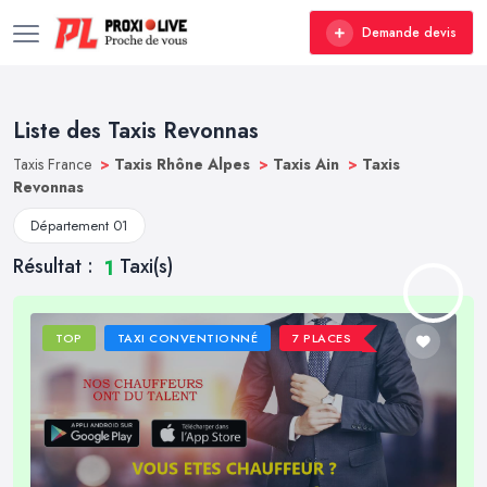
Demande devis
Liste des Taxis Revonnas
Taxis France
>
Taxis Rhône Alpes
>
Taxis Ain
>
Taxis
Revonnas
Département 01
Résultat :
Taxi(s)
1
TOP
TAXI CONVENTIONNÉ
7 PLACES