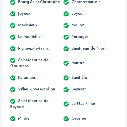
Bourg-Saint-Christophe
Charnoz-sur-Ain
Joyeux
Loyes
Meximieux
Mollon
Le Montellier
Pérouges
Rignieux-le-Franc
Saint-Jean-de Niost
Saint-Maurice-de-
Marfoz
Gourdans
Faramans
Saint-Éloi
Villieu-Loyes-Mollon
Beynost
Saint-Maurice-de-
Le Mas Rillier
Beynost
Miribel
Groslée