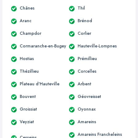
Chânes
Thil
Aranc
Brénod
Champdor
Corlier
Cormaranche-en-Bugey
Hauteville-Lompnes
Hostias
Prémillieu
Thézillieu
Corcelles
Plateau d'Hauteville
Arbent
Bouvent
Géovreisset
Groissiat
Oyonnax
Veyziat
Amareins
Amareins Francheleins
Cesseins