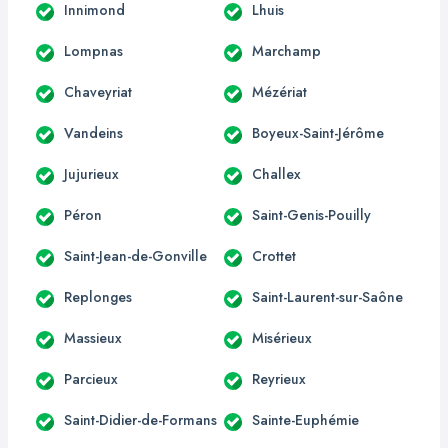
Innimond
Lhuis
Lompnas
Marchamp
Chaveyriat
Mézériat
Vandeins
Boyeux-Saint-Jérôme
Jujurieux
Challex
Péron
Saint-Genis-Pouilly
Saint-Jean-de-Gonville
Crottet
Replonges
Saint-Laurent-sur-Saône
Massieux
Misérieux
Parcieux
Reyrieux
Saint-Didier-de-Formans
Sainte-Euphémie