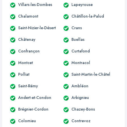
Villars-les-Dombes
Lapeyrouse
Chalamont
Châtillon-la-Palud
Saint-Nizier-le-Désert
Crans
Châtenay
Buellas
Confrançon
Curtafond
Montcet
Montracol
Polliat
Saint-Martin-le-Châtel
Saint-Rémy
Ambléon
Andert-et-Condon
Arbignieu
Brégnier-Cordon
Chazey-Bons
Colomieu
Contrevoz