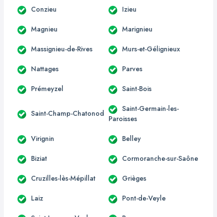
Conzieu
Izieu
Magnieu
Marignieu
Massignieu-de-Rives
Murs-et-Gélignieux
Nattages
Parves
Prémeyzel
Saint-Bois
Saint-Germain-les-
Saint-Champ-Chatonod
Paroisses
Virignin
Belley
Biziat
Cormoranche-sur-Saône
Cruzilles-lès-Mépillat
Grièges
Laiz
Pont-de-Veyle