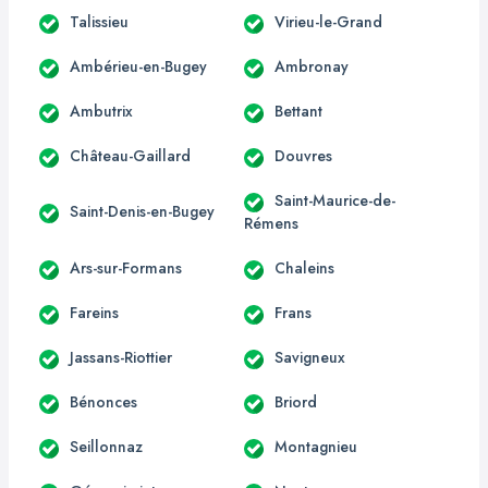
Talissieu
Virieu-le-Grand
Ambérieu-en-Bugey
Ambronay
Ambutrix
Bettant
Château-Gaillard
Douvres
Saint-Maurice-de-
Saint-Denis-en-Bugey
Rémens
Ars-sur-Formans
Chaleins
Fareins
Frans
Jassans-Riottier
Savigneux
Bénonces
Briord
Seillonnaz
Montagnieu