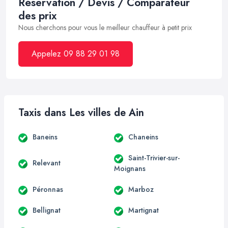
Réservation / Devis / Comparateur
des prix
Nous cherchons pour vous le meilleur chauffeur à petit prix
Appelez 09 88 29 01 98
Taxis dans Les villes de Ain
Baneins
Chaneins
Saint-Trivier-sur-
Relevant
Moignans
Péronnas
Marboz
Bellignat
Martignat