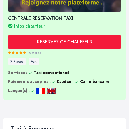
CENTRALE RESERVATION TAXI
Infos chauffeur
RÉSERVEZ CE CHAUFFEUR
5 étoiles
7 Places
Van
Services :
Taxi conventionné
Paiements acceptés :
Espèce
Carte bancaire
Langue(s) :
Taxi à Revonnas