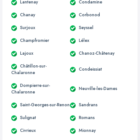
Lantenay
Condamine
Chanay
Corbonod
Surjoux
Seyssel
Champfromier
Lélex
Lajoux
Chanoz-Châtenay
Châtillon-sur-
Condeissiat
Chalaronne
Dompierre-sur-
Neuville-les-Dames
Chalaronne
Saint-Georges-sur-Renon
Sandrans
Sulignat
Romans
Civrieux
Mionnay