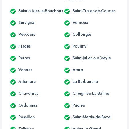
Saint-Nizier-le-Bouchoux
Saint-Trivier-de-Courtes
Servignat
Vernoux
Vescours
Collonges
Farges
Pougny
Perrex
Saint-Julien-sur-Veyle
Vonnas
Armix
Artemare
La Burbanche
Chavornay
Cheignieu-La-Balme
Ordonnaz
Pugieu
Rossillon
Saint-Martin-de-Bavel
Talissieu
Virieu-le-Grand