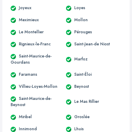
Joyeux
Loyes
Meximieux
Mollon
Le Montellier
Pérouges
Rignieux-le-Franc
Saint-Jean-de Niost
Saint-Maurice-de-
Marfoz
Gourdans
Faramans
Saint-Éloi
Villieu-Loyes-Mollon
Beynost
Saint-Maurice-de-
Le Mas Rillier
Beynost
Miribel
Groslée
Innimond
Lhuis