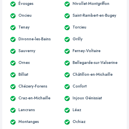
Évosges
Nivollet-Montgriffon
Oncieu
Saint-Rambert-en-Bugey
Tenay
Torcieu
Divonne-les-Bains
Grilly
Sauverny
Ferney-Voltaire
Ornex
Bellegarde-sur-Valserine
Billiat
Châtillon-en-Michaille
Chézery-Forens
Confort
Craz-en-Michaille
Injoux Génissiat
Lancrans
Léaz
Montanges
Ochiaz