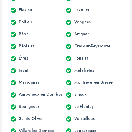
Flaxieu
Lavours
Pollieu
Vongnes
Béon
Attignat
Béréziat
Cras-sur-Reyssouze
Étrez
Foissiat
Jayat
Malafretaz
Marsonnas
Montrevel-en-Bresse
Ambérieux-en-Dombes
Birieux
Bouligneux
Le Plantay
Sainte-Olive
Versailleux
Villars-les-Dombes
Lapeyrouse