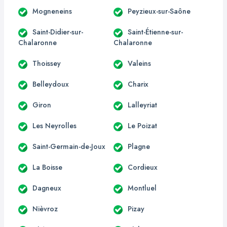
Mogneneins
Peyzieux-sur-Saône
Saint-Didier-sur-
Saint-Étienne-sur-
Chalaronne
Chalaronne
Thoissey
Valeins
Belleydoux
Charix
Giron
Lalleyriat
Les Neyrolles
Le Poizat
Saint-Germain-de-Joux
Plagne
La Boisse
Cordieux
Dagneux
Montluel
Nièvroz
Pizay