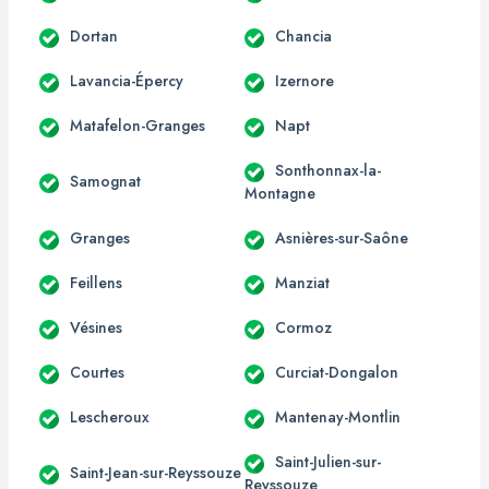
Dortan
Chancia
Lavancia-Épercy
Izernore
Matafelon-Granges
Napt
Sonthonnax-la-
Samognat
Montagne
Granges
Asnières-sur-Saône
Feillens
Manziat
Vésines
Cormoz
Courtes
Curciat-Dongalon
Lescheroux
Mantenay-Montlin
Saint-Julien-sur-
Saint-Jean-sur-Reyssouze
Reyssouze