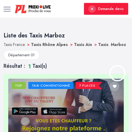
Demande devis
Liste des Taxis Marboz
Taxis France
>
Taxis Rhône Alpes
>
Taxis Ain
>
Taxis Marboz
Département 01
Résultat :
Taxi(s)
1
TOP
TAXI CONVENTIONNÉ
7 PLACES