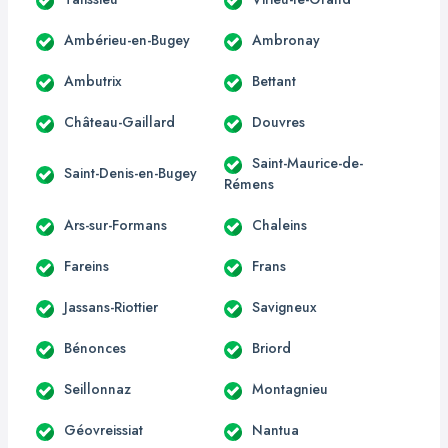
Ambérieu-en-Bugey
Ambronay
Ambutrix
Bettant
Château-Gaillard
Douvres
Saint-Maurice-de-
Saint-Denis-en-Bugey
Rémens
Ars-sur-Formans
Chaleins
Fareins
Frans
Jassans-Riottier
Savigneux
Bénonces
Briord
Seillonnaz
Montagnieu
Géovreissiat
Nantua