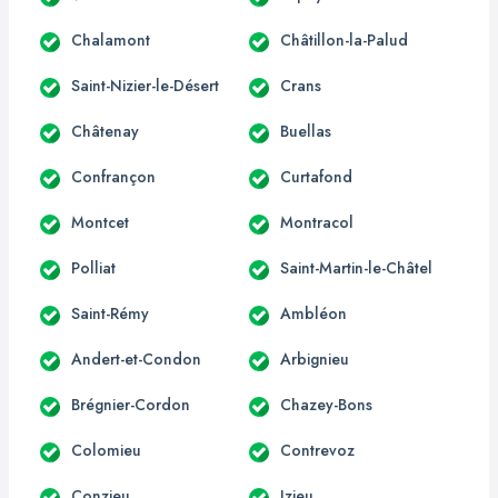
Chalamont
Châtillon-la-Palud
Saint-Nizier-le-Désert
Crans
Châtenay
Buellas
Confrançon
Curtafond
Montcet
Montracol
Polliat
Saint-Martin-le-Châtel
Saint-Rémy
Ambléon
Andert-et-Condon
Arbignieu
Brégnier-Cordon
Chazey-Bons
Colomieu
Contrevoz
Conzieu
Izieu