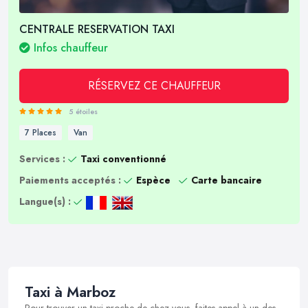
CENTRALE RESERVATION TAXI
Infos chauffeur
RÉSERVEZ CE CHAUFFEUR
5 étoiles
7 Places
Van
Services :
Taxi conventionné
Paiements acceptés :
Espèce
Carte bancaire
Langue(s) :
Taxi à Marboz
Pour trouver un taxi proche de chez vous, faites appel à un des