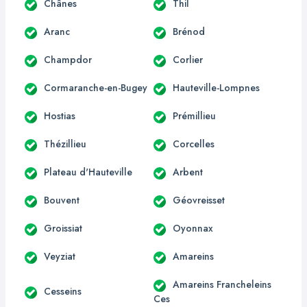
Chânes
Thil
Aranc
Brénod
Champdor
Corlier
Cormaranche-en-Bugey
Hauteville-Lompnes
Hostias
Prémillieu
Thézillieu
Corcelles
Plateau d'Hauteville
Arbent
Bouvent
Géovreisset
Groissiat
Oyonnax
Veyziat
Amareins
Amareins Francheleins
Cesseins
Ces