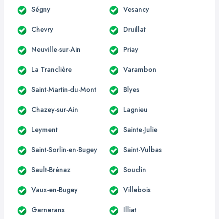
Ségny
Vesancy
Chevry
Druillat
Neuville-sur-Ain
Priay
La Tranclière
Varambon
Saint-Martin-du-Mont
Blyes
Chazey-sur-Ain
Lagnieu
Leyment
Sainte-Julie
Saint-Sorlin-en-Bugey
Saint-Vulbas
Sault-Brénaz
Souclin
Vaux-en-Bugey
Villebois
Garnerans
Illiat