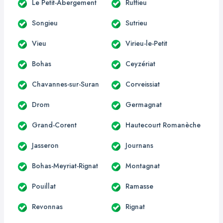
Le Petit-Abergement
Ruffieu
Songieu
Sutrieu
Vieu
Virieu-le-Petit
Bohas
Ceyzériat
Chavannes-sur-Suran
Corveissiat
Drom
Germagnat
Grand-Corent
Hautecourt Romanèche
Jasseron
Journans
Bohas-Meyriat-Rignat
Montagnat
Pouillat
Ramasse
Revonnas
Rignat