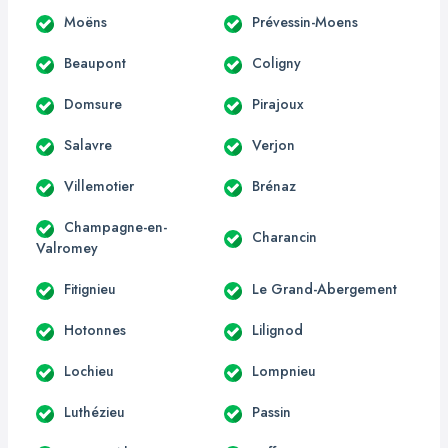
Moëns
Prévessin-Moens
Beaupont
Coligny
Domsure
Pirajoux
Salavre
Verjon
Villemotier
Brénaz
Champagne-en-
Charancin
Valromey
Fitignieu
Le Grand-Abergement
Hotonnes
Lilignod
Lochieu
Lompnieu
Luthézieu
Passin