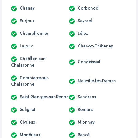
Chanay
Corbonod
Surjoux
Seyssel
Champfromier
Lélex
Lajoux
Chanoz-Châtenay
Châtillon-sur-
Condeissiat
Chalaronne
Dompierre-sur-
Neuville-les-Dames
Chalaronne
Saint-Georges-sur-Renon
Sandrans
Sulignat
Romans
Civrieux
Mionnay
Monthieux
Rancé