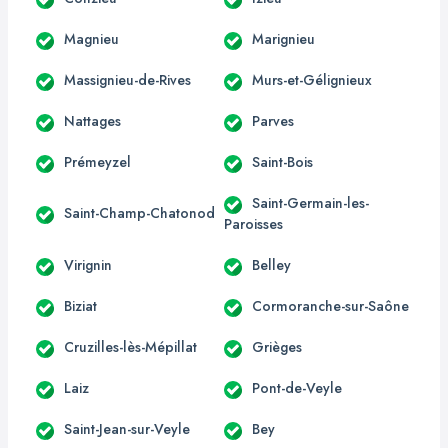
Magnieu
Marignieu
Massignieu-de-Rives
Murs-et-Gélignieux
Nattages
Parves
Prémeyzel
Saint-Bois
Saint-Germain-les-
Saint-Champ-Chatonod
Paroisses
Virignin
Belley
Biziat
Cormoranche-sur-Saône
Cruzilles-lès-Mépillat
Grièges
Laiz
Pont-de-Veyle
Saint-Jean-sur-Veyle
Bey