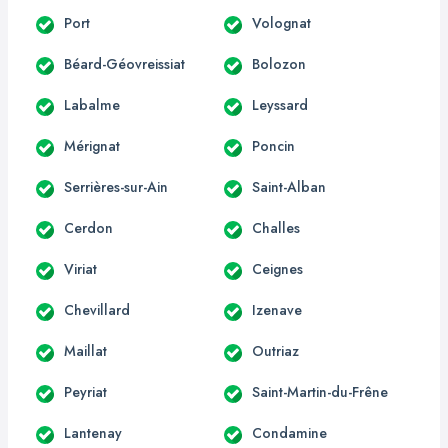
Port
Volognat
Béard-Géovreissiat
Bolozon
Labalme
Leyssard
Mérignat
Poncin
Serrières-sur-Ain
Saint-Alban
Cerdon
Challes
Viriat
Ceignes
Chevillard
Izenave
Maillat
Outriaz
Peyriat
Saint-Martin-du-Frêne
Lantenay
Condamine