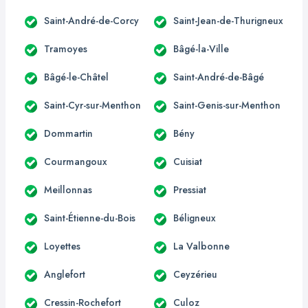
Saint-André-de-Corcy
Saint-Jean-de-Thurigneux
Tramoyes
Bâgé-la-Ville
Bâgé-le-Châtel
Saint-André-de-Bâgé
Saint-Cyr-sur-Menthon
Saint-Genis-sur-Menthon
Dommartin
Bény
Courmangoux
Cuisiat
Meillonnas
Pressiat
Saint-Étienne-du-Bois
Béligneux
Loyettes
La Valbonne
Anglefort
Ceyzérieu
Cressin-Rochefort
Culoz