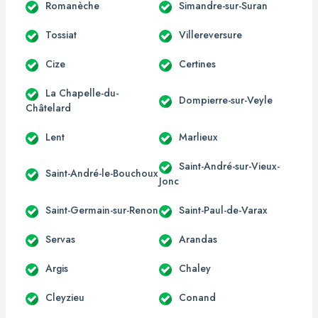
Romanèche
Simandre-sur-Suran
Tossiat
Villereversure
Cize
Certines
La Chapelle-du-
Dompierre-sur-Veyle
Châtelard
Lent
Marlieux
Saint-André-sur-Vieux-
Saint-André-le-Bouchoux
Jonc
Saint-Germain-sur-Renon
Saint-Paul-de-Varax
Servas
Arandas
Argis
Chaley
Cleyzieu
Conand