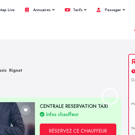
ap Live
Annuaires
Tarifs
Passager
R
axis Rignat
D
H
CENTRALE RESERVATION TAXI
Infos chauffeur
N
RÉSERVEZ CE CHAUFFEUR