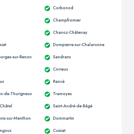
Corbonod
Champfromier
Chanoz-Châtenay
siat
Dompierre-sur-Chalaronne
eorges-sur-Renon
Sandrans
Civrieux
ux
Rancé
ean-de-Thurigneux
Tramoyes
-Châtel
Saint-André-de-Bâgé
enis-sur-Menthon
Dommartin
ngoux
Cuisiat