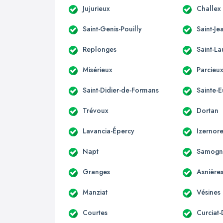
Jujurieux
Challex
Saint-Genis-Pouilly
Saint-Je
Replonges
Saint-La
Misérieux
Parcieu
Saint-Didier-de-Formans
Sainte-
Trévoux
Dortan
Lavancia-Épercy
Izernor
Napt
Samogn
Granges
Asnière
Manziat
Vésines
Courtes
Curciat