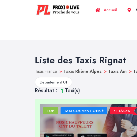
Accueil
M
Liste des Taxis Rignat
Taxis France
>
Taxis Rhône Alpes
>
Taxis Ain
>
T
Département 01
Résultat :
Taxi(s)
1
TOP
TAXI CONVENTIONNÉ
7 PLACES