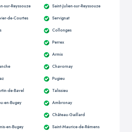
an-sur-Reyssouze
Saint-Julien-sur-Reyssouze
ivier-de-Courtes
Servignat
s
Collonges
Perrex
Armix
anche
Chavornay
az
Pugieu
rtin-de-Bavel
Talissieu
u-en-Bugey
Ambronay
Château-Gaillard
enis-en-Bugey
Saint-Maurice-de-Rémens