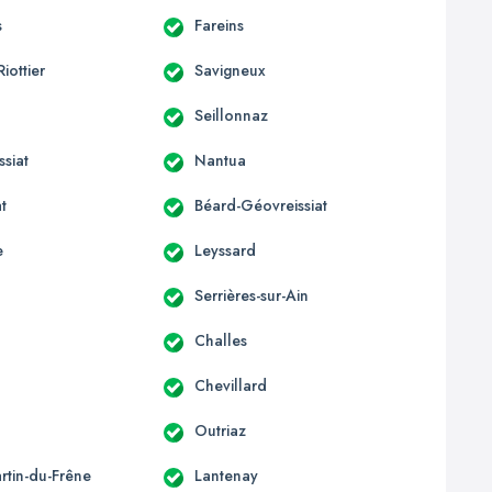
s
Fareins
Riottier
Savigneux
Seillonnaz
siat
Nantua
t
Béard-Géovreissiat
e
Leyssard
Serrières-sur-Ain
Challes
Chevillard
Outriaz
rtin-du-Frêne
Lantenay