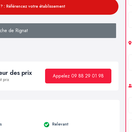
? : Référencez votre établissement
che de Rignat
ur des prix
Appelez 09 88 29 01 98
t prix
s
Relevant