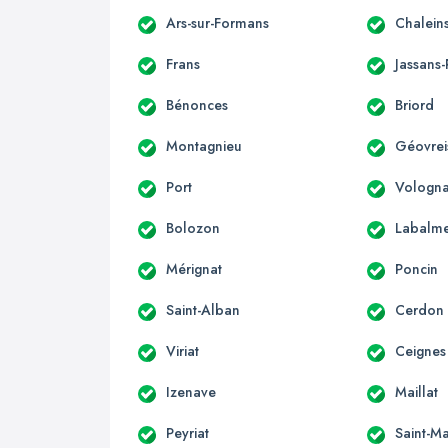
Ars-sur-Formans
Chalein
Frans
Jassans-
Bénonces
Briord
Montagnieu
Géovreis
Port
Vologna
Bolozon
Labalm
Mérignat
Poncin
Saint-Alban
Cerdon
Viriat
Ceignes
Izenave
Maillat
Peyriat
Saint-Ma