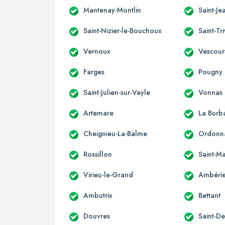
Mantenay-Montlin
Saint-Je
Saint-Nizier-le-Bouchoux
Saint-Tr
Vernoux
Vescour
Farges
Pougny
Saint-Julien-sur-Veyle
Vonnas
Artemare
La Burb
Cheignieu-La-Balme
Ordonn
Rossillon
Saint-Ma
Virieu-le-Grand
Ambérie
Ambutrix
Bettant
Douvres
Saint-D