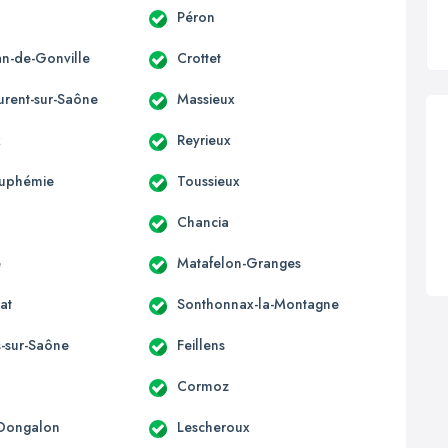
Péron
an-de-Gonville
Crottet
urent-sur-Saône
Massieux
x
Reyrieux
Euphémie
Toussieux
Chancia
e
Matafelon-Granges
at
Sonthonnax-la-Montagne
s-sur-Saône
Feillens
Cormoz
-Dongalon
Lescheroux