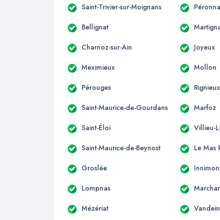
Saint-Trivier-sur-Moignans
Péronna
Bellignat
Martign
Charnoz-sur-Ain
Joyeux
Meximieux
Mollon
Pérouges
Rignieux
Saint-Maurice-de-Gourdans
Marfoz
Saint-Éloi
Villieu-
Saint-Maurice-de-Beynost
Le Mas R
Groslée
Innimo
Lompnas
Marcha
Mézériat
Vandein