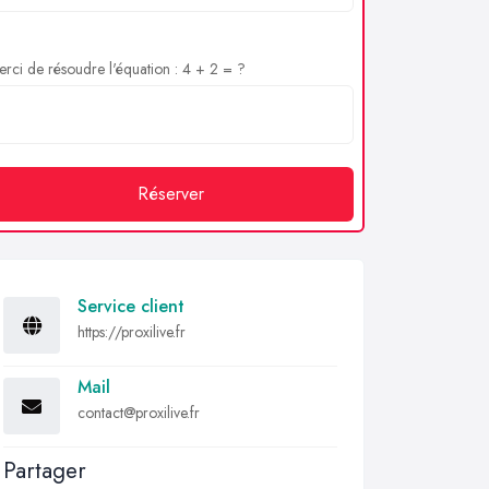
rci de résoudre l'équation : 4 + 2 = ?
Réserver
Service client
https://proxilive.fr
Mail
contact@proxilive.fr
Partager