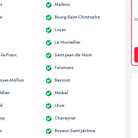
s
Marboz
at
Bourg-Saint-Christophe
Me
Loyes
Le Montellier
-le-Franc
Saint-Jean-de Niost
Faramans
Loyes-Mollon
Beynost
illier
Miribel
nd
Lhuis
mp
Chaveyriat
s
Boyeux-Saint-Jérôme