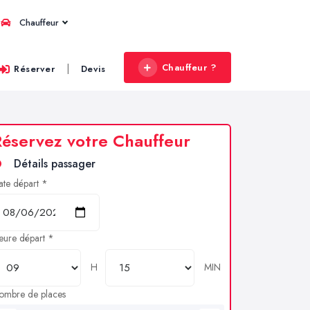
Chauffeur
Chauffeur ?
|
Réserver
Devis
éservez votre Chauffeur
Détails passager
ate départ *
eure départ *
H
MIN
ombre de places