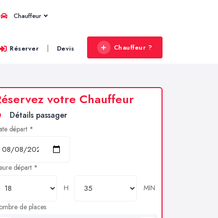
Chauffeur
Chauffeur ?
|
Réserver
Devis
éservez votre Chauffeur
Détails passager
ate départ *
eure départ *
H
MIN
ombre de places