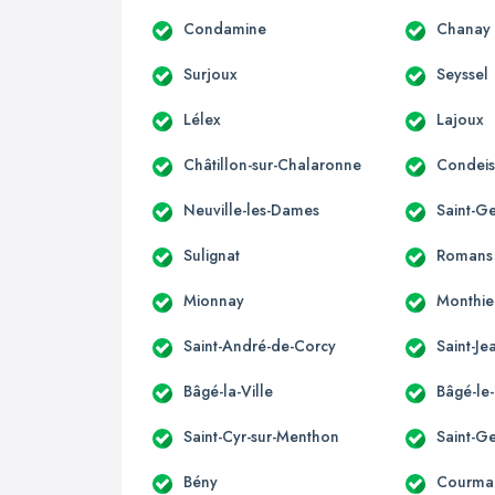
Condamine
Chanay
Surjoux
Seyssel
Lélex
Lajoux
Châtillon-sur-Chalaronne
Condeis
Neuville-les-Dames
Saint-G
Sulignat
Romans
Mionnay
Monthie
Saint-André-de-Corcy
Saint-J
Bâgé-la-Ville
Bâgé-le
Saint-Cyr-sur-Menthon
Saint-G
Bény
Courma