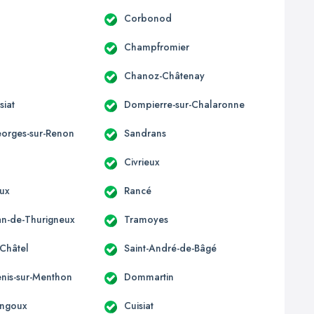
Corbonod
Champfromier
Chanoz-Châtenay
siat
Dompierre-sur-Chalaronne
eorges-sur-Renon
Sandrans
Civrieux
ux
Rancé
ean-de-Thurigneux
Tramoyes
-Châtel
Saint-André-de-Bâgé
enis-sur-Menthon
Dommartin
ngoux
Cuisiat