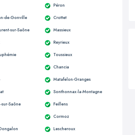
Péron
an-de-Gonville
Crottet
urent-sur-Saône
Massieux
x
Reyrieux
Euphémie
Toussieux
Chancia
e
Matafelon-Granges
at
Sonthonnax-la-Montagne
s-sur-Saône
Feillens
Cormoz
-Dongalon
Lescheroux