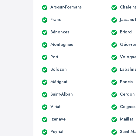
Ars-sur-Formans
Chalein
Frans
Jassans-
Bénonces
Briord
Montagnieu
Géovreis
Port
Vologna
Bolozon
Labalm
Mérignat
Poncin
Saint-Alban
Cerdon
Viriat
Ceignes
Izenave
Maillat
Peyriat
Saint-Ma