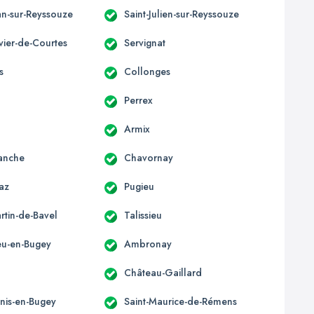
an-sur-Reyssouze
Saint-Julien-sur-Reyssouze
ivier-de-Courtes
Servignat
s
Collonges
Perrex
Armix
anche
Chavornay
az
Pugieu
rtin-de-Bavel
Talissieu
u-en-Bugey
Ambronay
Château-Gaillard
enis-en-Bugey
Saint-Maurice-de-Rémens