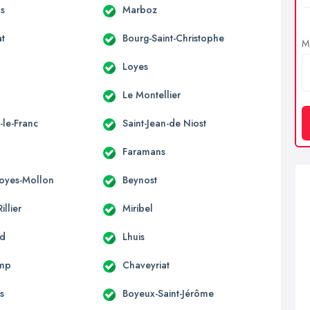
s
Marboz
at
Bourg-Saint-Christophe
Me
Loyes
Le Montellier
-le-Franc
Saint-Jean-de Niost
Faramans
Loyes-Mollon
Beynost
illier
Miribel
nd
Lhuis
mp
Chaveyriat
s
Boyeux-Saint-Jérôme