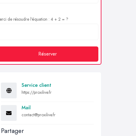
rci de résoudre l'équation : 4 + 2 = ?
Réserver
Service client
https://proxilive.fr
Mail
contact@proxilive.fr
Partager