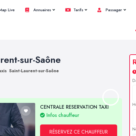
ap Live
Annuaires
Tarifs
Passager
urent-sur-Saône
R
axis Saint-Laurent-sur-Saône
D
H
CENTRALE RESERVATION TAXI
Infos chauffeur
N
RÉSERVEZ CE CHAUFFEUR