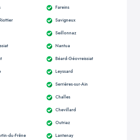
s
Fareins
Riottier
Savigneux
Seillonnaz
siat
Nantua
t
Béard-Géovreissiat
e
Leyssard
Serrières-sur-Ain
Challes
Chevillard
Outriaz
rtin-du-Frêne
Lantenay