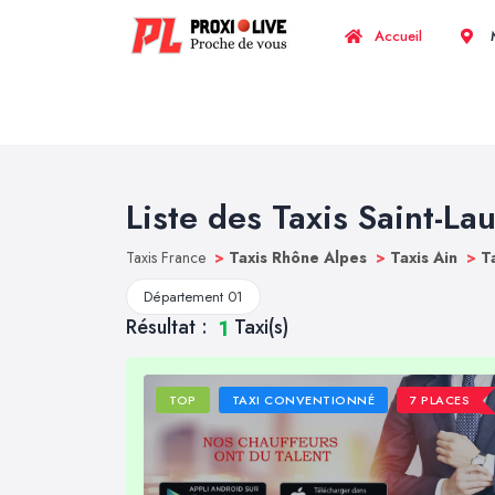
Accueil
M
Liste des Taxis Saint-La
Taxis France
>
Taxis Rhône Alpes
>
Taxis Ain
>
T
Département 01
Résultat :
Taxi(s)
1
TOP
TAXI CONVENTIONNÉ
7 PLACES