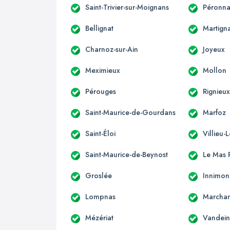
Saint-Trivier-sur-Moignans
Péronna
Bellignat
Martign
Charnoz-sur-Ain
Joyeux
Meximieux
Mollon
Pérouges
Rignieux
Saint-Maurice-de-Gourdans
Marfoz
Saint-Éloi
Villieu-
Saint-Maurice-de-Beynost
Le Mas R
Groslée
Innimo
Lompnas
Marcha
Mézériat
Vandein