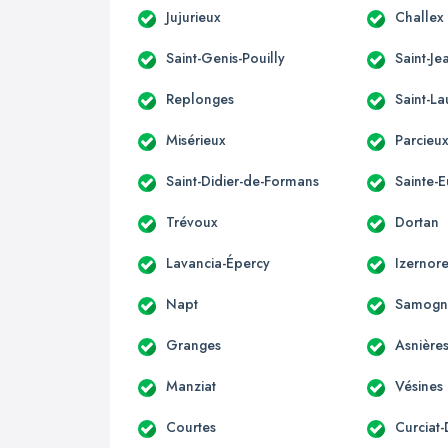
Jujurieux
Challex
Saint-Genis-Pouilly
Saint-Je
Replonges
Saint-La
Misérieux
Parcieu
Saint-Didier-de-Formans
Sainte-
Trévoux
Dortan
Lavancia-Épercy
Izernor
Napt
Samogn
Granges
Asnière
Manziat
Vésines
Courtes
Curciat