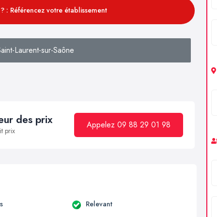
? : Référencez votre établissement
aint-Laurent-sur-Saône
ur des prix
Appelez 09 88 29 01 98
t prix
s
Relevant