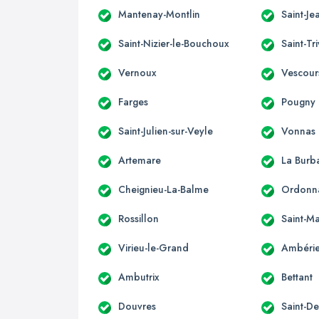
Mantenay-Montlin
Saint-Je
Saint-Nizier-le-Bouchoux
Saint-Tr
Vernoux
Vescour
Farges
Pougny
Saint-Julien-sur-Veyle
Vonnas
Artemare
La Burb
Cheignieu-La-Balme
Ordonn
Rossillon
Saint-Ma
Virieu-le-Grand
Ambérie
Ambutrix
Bettant
Douvres
Saint-D