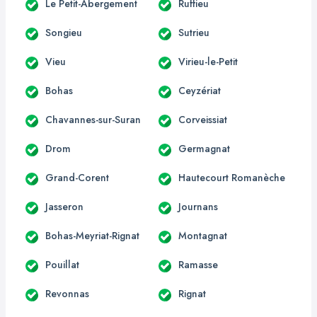
Le Petit-Abergement
Ruffieu
Songieu
Sutrieu
Vieu
Virieu-le-Petit
Bohas
Ceyzériat
Chavannes-sur-Suran
Corveissiat
Drom
Germagnat
Grand-Corent
Hautecourt Romanèche
Jasseron
Journans
Bohas-Meyriat-Rignat
Montagnat
Pouillat
Ramasse
Revonnas
Rignat