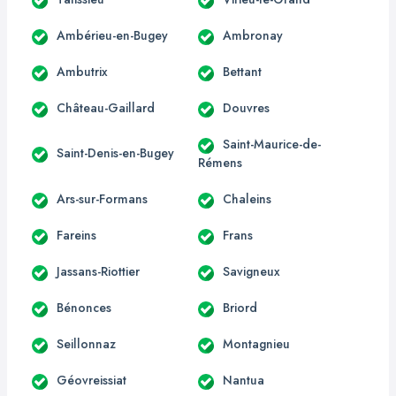
Ambérieu-en-Bugey
Ambronay
Ambutrix
Bettant
Château-Gaillard
Douvres
Saint-Maurice-de-
Saint-Denis-en-Bugey
Rémens
Ars-sur-Formans
Chaleins
Fareins
Frans
Jassans-Riottier
Savigneux
Bénonces
Briord
Seillonnaz
Montagnieu
Géovreissiat
Nantua