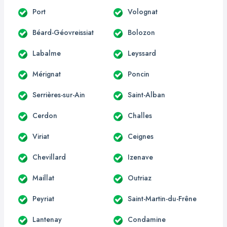
Port
Volognat
Béard-Géovreissiat
Bolozon
Labalme
Leyssard
Mérignat
Poncin
Serrières-sur-Ain
Saint-Alban
Cerdon
Challes
Viriat
Ceignes
Chevillard
Izenave
Maillat
Outriaz
Peyriat
Saint-Martin-du-Frêne
Lantenay
Condamine