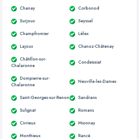
Chanay
Corbonod
Surjoux
Seyssel
Champfromier
Lélex
Lajoux
Chanoz-Châtenay
Châtillon-sur-
Condeissiat
Chalaronne
Dompierre-sur-
Neuville-les-Dames
Chalaronne
Saint-Georges-sur-Renon
Sandrans
Sulignat
Romans
Civrieux
Mionnay
Monthieux
Rancé