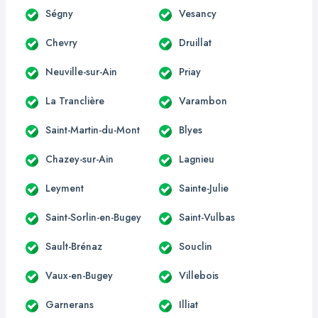
Ségny
Vesancy
Chevry
Druillat
Neuville-sur-Ain
Priay
La Tranclière
Varambon
Saint-Martin-du-Mont
Blyes
Chazey-sur-Ain
Lagnieu
Leyment
Sainte-Julie
Saint-Sorlin-en-Bugey
Saint-Vulbas
Sault-Brénaz
Souclin
Vaux-en-Bugey
Villebois
Garnerans
Illiat