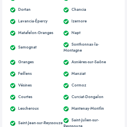
Dortan
Chancia
Lavancia-Épercy
Izernore
Matafelon-Granges
Napt
Sonthonnax-la-
Samognat
Montagne
Granges
Asnières-sur-Saône
Feillens
Manziat
Vésines
Cormoz
Courtes
Curciat-Dongalon
Lescheroux
Mantenay-Montlin
Saint-Julien-sur-
Saint-Jean-sur-Reyssouze
Reyssouze