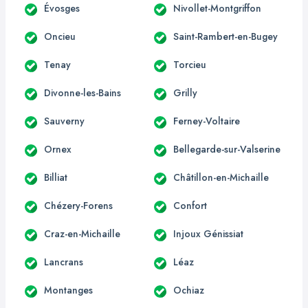
Évosges
Nivollet-Montgriffon
Oncieu
Saint-Rambert-en-Bugey
Tenay
Torcieu
Divonne-les-Bains
Grilly
Sauverny
Ferney-Voltaire
Ornex
Bellegarde-sur-Valserine
Billiat
Châtillon-en-Michaille
Chézery-Forens
Confort
Craz-en-Michaille
Injoux Génissiat
Lancrans
Léaz
Montanges
Ochiaz