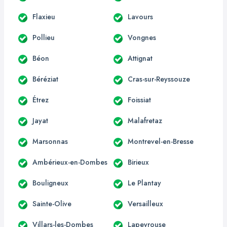
Flaxieu
Lavours
Pollieu
Vongnes
Béon
Attignat
Béréziat
Cras-sur-Reyssouze
Étrez
Foissiat
Jayat
Malafretaz
Marsonnas
Montrevel-en-Bresse
Ambérieux-en-Dombes
Birieux
Bouligneux
Le Plantay
Sainte-Olive
Versailleux
Villars-les-Dombes
Lapeyrouse