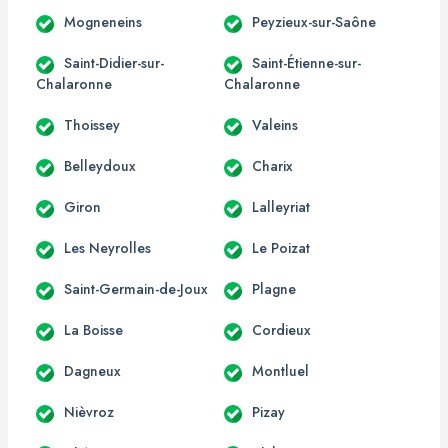
Mogneneins
Peyzieux-sur-Saône
Saint-Didier-sur-
Saint-Étienne-sur-
Chalaronne
Chalaronne
Thoissey
Valeins
Belleydoux
Charix
Giron
Lalleyriat
Les Neyrolles
Le Poizat
Saint-Germain-de-Joux
Plagne
La Boisse
Cordieux
Dagneux
Montluel
Nièvroz
Pizay