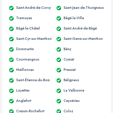
Saint-André-de-Corcy
Saint-Jean-de-Thurigneux
Tramoyes
Bâgé-la-Ville
Bâgé-le-Châtel
Saint-André-de-Bâgé
Saint-Cyr-sur-Menthon
Saint-Genis-sur-Menthon
Dommartin
Bény
Courmangoux
Cuisiat
Meillonnas
Pressiat
Saint-Étienne-du-Bois
Béligneux
Loyettes
La Valbonne
Anglefort
Ceyzérieu
Cressin-Rochefort
Culoz