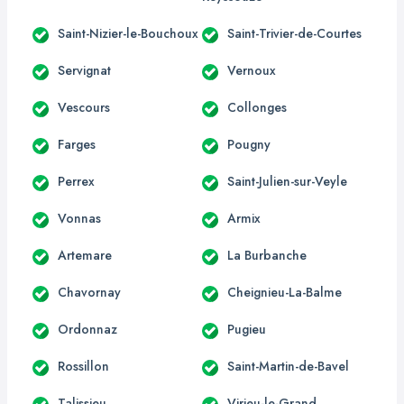
Saint-Nizier-le-Bouchoux
Saint-Trivier-de-Courtes
Servignat
Vernoux
Vescours
Collonges
Farges
Pougny
Perrex
Saint-Julien-sur-Veyle
Vonnas
Armix
Artemare
La Burbanche
Chavornay
Cheignieu-La-Balme
Ordonnaz
Pugieu
Rossillon
Saint-Martin-de-Bavel
Talissieu
Virieu-le-Grand