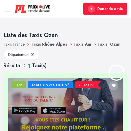
Demande devis
Liste des Taxis Ozan
Taxis France
>
Taxis Rhône Alpes
>
Taxis Ain
>
Taxis Ozan
Département 01
Résultat :
Taxi(s)
1
TOP
TAXI CONVENTIONNÉ
7 PLACES