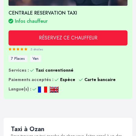
CENTRALE RESERVATION TAXI
Infos chauffeur
RÉSERVEZ CE CHAUFFEUR
5 étoiles
7 Places
Van
Services :
Taxi conventionné
Paiements acceptés :
Espèce
Carte bancaire
Langue(s) :
Taxi à Ozan
Pour trouver un taxi proche de chez vous, faites appel à un des