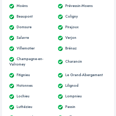
Moëns
Prévessin-Moens
Beaupont
Coligny
Domsure
Pirajoux
Salavre
Verjon
Villemotier
Brénaz
Champagne-en-
Charancin
Valromey
Fitignieu
Le Grand-Abergement
Hotonnes
Lilignod
Lochieu
Lompnieu
Luthézieu
Passin