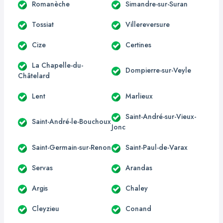
Romanèche
Simandre-sur-Suran
Tossiat
Villereversure
Cize
Certines
La Chapelle-du-
Dompierre-sur-Veyle
Châtelard
Lent
Marlieux
Saint-André-sur-Vieux-
Saint-André-le-Bouchoux
Jonc
Saint-Germain-sur-Renon
Saint-Paul-de-Varax
Servas
Arandas
Argis
Chaley
Cleyzieu
Conand