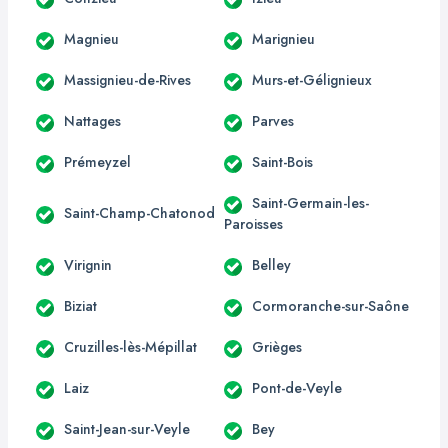
Magnieu
Marignieu
Massignieu-de-Rives
Murs-et-Gélignieux
Nattages
Parves
Prémeyzel
Saint-Bois
Saint-Germain-les-
Saint-Champ-Chatonod
Paroisses
Virignin
Belley
Biziat
Cormoranche-sur-Saône
Cruzilles-lès-Mépillat
Grièges
Laiz
Pont-de-Veyle
Saint-Jean-sur-Veyle
Bey