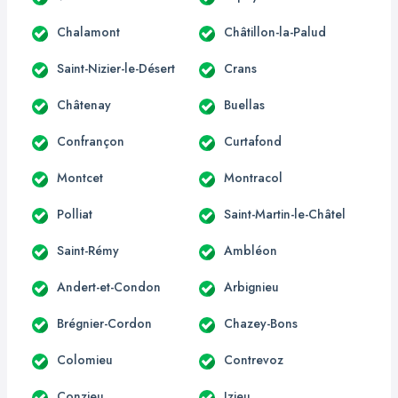
Chalamont
Châtillon-la-Palud
Saint-Nizier-le-Désert
Crans
Châtenay
Buellas
Confrançon
Curtafond
Montcet
Montracol
Polliat
Saint-Martin-le-Châtel
Saint-Rémy
Ambléon
Andert-et-Condon
Arbignieu
Brégnier-Cordon
Chazey-Bons
Colomieu
Contrevoz
Conzieu
Izieu