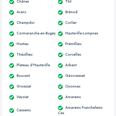
Chânes
Thil
Aranc
Brénod
Champdor
Corlier
Cormaranche-en-Bugey
Hauteville-Lompnes
Hostias
Prémillieu
Thézillieu
Corcelles
Plateau d'Hauteville
Arbent
Bouvent
Géovreisset
Groissiat
Oyonnax
Veyziat
Amareins
Amareins Francheleins
Cesseins
Ces