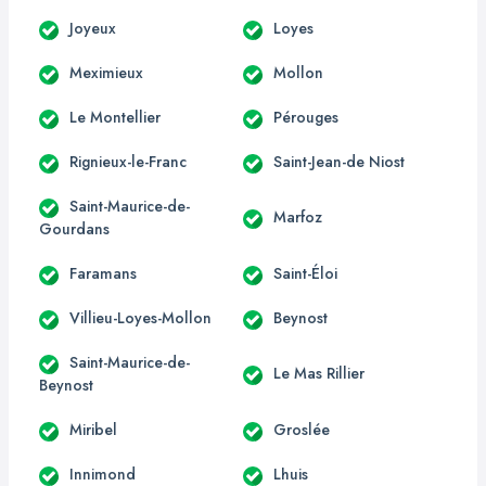
Joyeux
Loyes
Meximieux
Mollon
Le Montellier
Pérouges
Rignieux-le-Franc
Saint-Jean-de Niost
Saint-Maurice-de-
Marfoz
Gourdans
Faramans
Saint-Éloi
Villieu-Loyes-Mollon
Beynost
Saint-Maurice-de-
Le Mas Rillier
Beynost
Miribel
Groslée
Innimond
Lhuis