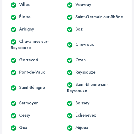
Villes
Vouvray
Éloise
Saint-Germain-sur-Rhône
Arbigny
Boz
Chavannes-sur-
Chevroux
Reyssouze
Gorrevod
Ozan
Pont-de-Vaux
Reyssouze
Saint-Étienne-sur-
Saint-Bénigne
Reyssouze
Sermoyer
Boissey
Cessy
Échenevex
Gex
Mijoux