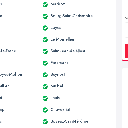
s
Marboz
at
Bourg-Saint-Christophe
Me
Loyes
Le Montellier
-le-Franc
Saint-Jean-de Niost
Faramans
Loyes-Mollon
Beynost
illier
Miribel
nd
Lhuis
mp
Chaveyriat
s
Boyeux-Saint-Jérôme