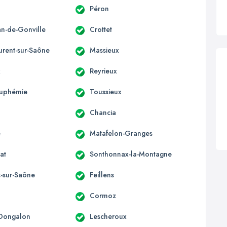
Péron
an-de-Gonville
Crottet
urent-sur-Saône
Massieux
x
Reyrieux
Euphémie
Toussieux
Chancia
e
Matafelon-Granges
at
Sonthonnax-la-Montagne
s-sur-Saône
Feillens
Cormoz
-Dongalon
Lescheroux