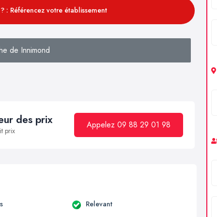
? : Référencez votre établissement
he de Innimond
ur des prix
Appelez 09 88 29 01 98
t prix
s
Relevant