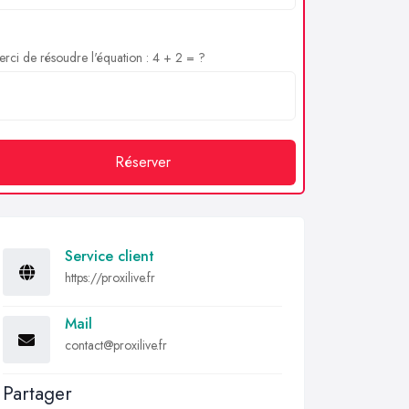
rci de résoudre l'équation : 4 + 2 = ?
Réserver
Service client
https://proxilive.fr
Mail
contact@proxilive.fr
Partager