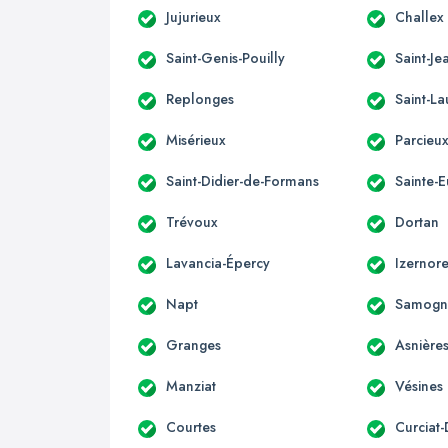
Jujurieux
Challex
Saint-Genis-Pouilly
Saint-Je
Replonges
Saint-La
Misérieux
Parcieu
Saint-Didier-de-Formans
Sainte-
Trévoux
Dortan
Lavancia-Épercy
Izernor
Napt
Samogn
Granges
Asnière
Manziat
Vésines
Courtes
Curciat