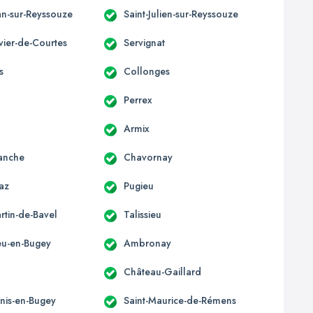
an-sur-Reyssouze
Saint-Julien-sur-Reyssouze
ivier-de-Courtes
Servignat
s
Collonges
Perrex
Armix
anche
Chavornay
az
Pugieu
rtin-de-Bavel
Talissieu
u-en-Bugey
Ambronay
Château-Gaillard
enis-en-Bugey
Saint-Maurice-de-Rémens