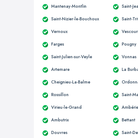
Mantenay-Montlin
Saint-Je
Saint-Nizier-le-Bouchoux
Saint-Tr
Vernoux
Vescour
Farges
Pougny
Saint-Julien-sur-Veyle
Vonnas
Artemare
La Burb
Cheignieu-La-Balme
Ordonn
Rossillon
Saint-Ma
Virieu-le-Grand
Ambérie
Ambutrix
Bettant
Douvres
Saint-D