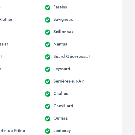
s
Fareins
Riottier
Savigneux
Seillonnaz
siat
Nantua
t
Béard-Géovreissiat
e
Leyssard
Serrières-sur-Ain
Challes
Chevillard
Outriaz
rtin-du-Frêne
Lantenay