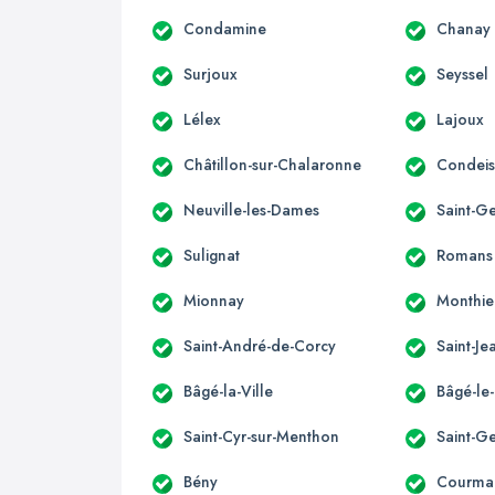
Condamine
Chanay
Surjoux
Seyssel
Lélex
Lajoux
Châtillon-sur-Chalaronne
Condeis
Neuville-les-Dames
Saint-G
Sulignat
Romans
Mionnay
Monthie
Saint-André-de-Corcy
Saint-J
Bâgé-la-Ville
Bâgé-le
Saint-Cyr-sur-Menthon
Saint-G
Bény
Courma