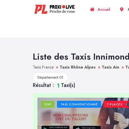
Accueil
M
Liste des Taxis Innimon
Taxis France
>
Taxis Rhône Alpes
>
Taxis Ain
>
T
Département 01
Résultat :
Taxi(s)
1
TOP
TAXI CONVENTIONNÉ
7 PLACES