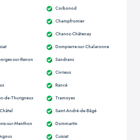
Corbonod
Champfromier
Chanoz-Châtenay
siat
Dompierre-sur-Chalaronne
eorges-sur-Renon
Sandrans
Civrieux
ux
Rancé
ean-de-Thurigneux
Tramoyes
-Châtel
Saint-André-de-Bâgé
enis-sur-Menthon
Dommartin
ngoux
Cuisiat