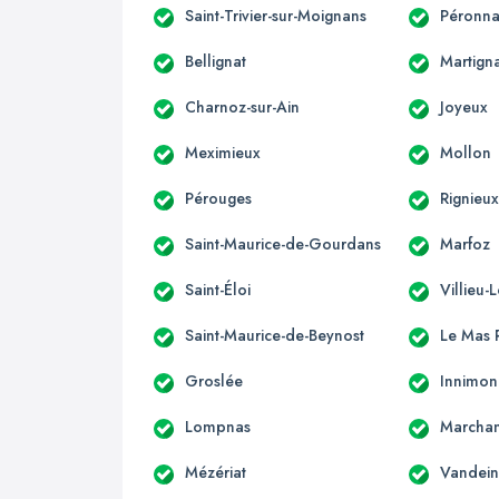
Saint-Trivier-sur-Moignans
Péronna
Bellignat
Martign
Charnoz-sur-Ain
Joyeux
Meximieux
Mollon
Pérouges
Rignieux
Saint-Maurice-de-Gourdans
Marfoz
Saint-Éloi
Villieu-
Saint-Maurice-de-Beynost
Le Mas R
Groslée
Innimo
Lompnas
Marcha
Mézériat
Vandein