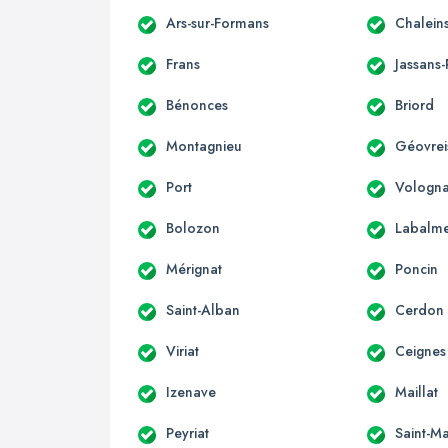
Ars-sur-Formans
Chalein
Frans
Jassans-
Bénonces
Briord
Montagnieu
Géovreis
Port
Vologna
Bolozon
Labalm
Mérignat
Poncin
Saint-Alban
Cerdon
Viriat
Ceignes
Izenave
Maillat
Peyriat
Saint-Ma