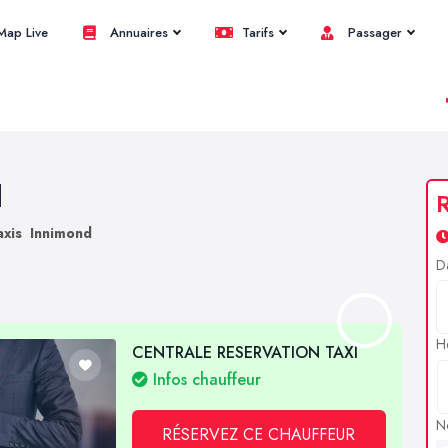
ap Live
Annuaires
Tarifs
Passager
d
R
axis Innimond
D
H
CENTRALE RESERVATION TAXI
Infos chauffeur
N
RÉSERVEZ CE CHAUFFEUR