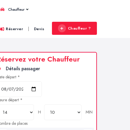
Chauffeur
Chauffeur ?
|
Réserver
Devis
éservez votre Chauffeur
Détails passager
ate départ *
eure départ *
H
MIN
ombre de places