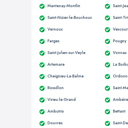
Mantenay-Montlin
Saint-Je
Saint-Nizier-le-Bouchoux
Saint-Tr
Vernoux
Vescour
Farges
Pougny
Saint-Julien-sur-Veyle
Vonnas
Artemare
La Burb
Cheignieu-La-Balme
Ordonn
Rossillon
Saint-Ma
Virieu-le-Grand
Ambérie
Ambutrix
Bettant
Douvres
Saint-D