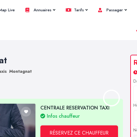
ap Live
Annuaires
Tarifs
Passager
at
R
axis Montagnat
D
H
CENTRALE RESERVATION TAXI
Infos chauffeur
N
RÉSERVEZ CE CHAUFFEUR