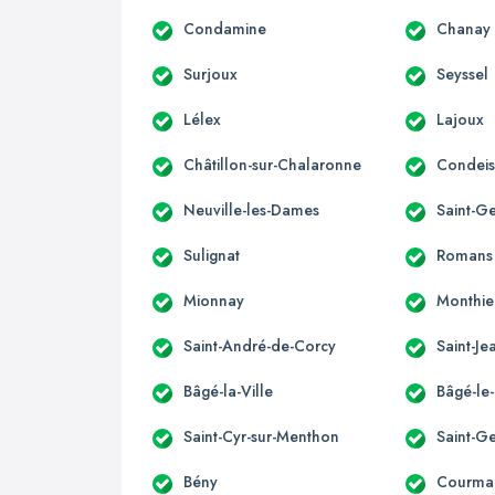
Condamine
Chanay
Surjoux
Seyssel
Lélex
Lajoux
Châtillon-sur-Chalaronne
Condeis
Neuville-les-Dames
Saint-G
Sulignat
Romans
Mionnay
Monthie
Saint-André-de-Corcy
Saint-J
Bâgé-la-Ville
Bâgé-le
Saint-Cyr-sur-Menthon
Saint-G
Bény
Courma