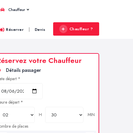
Chauffeur
Chauffeur ?
|
Réserver
Devis
éservez votre Chauffeur
Détails passager
ate départ *
eure départ *
H
MIN
ombre de places