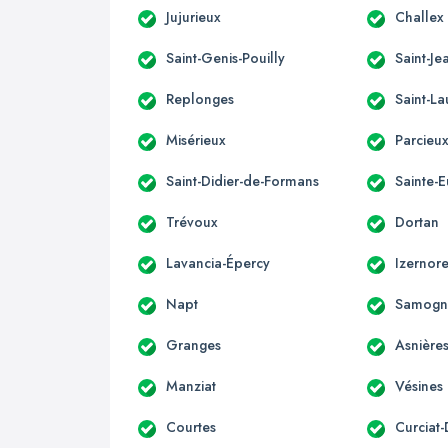
Jujurieux
Challex
Saint-Genis-Pouilly
Saint-Je
Replonges
Saint-La
Misérieux
Parcieu
Saint-Didier-de-Formans
Sainte-
Trévoux
Dortan
Lavancia-Épercy
Izernor
Napt
Samogn
Granges
Asnière
Manziat
Vésines
Courtes
Curciat