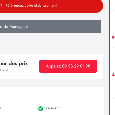
? : Référencez votre établissement
e de Montagnat
ur des prix
Appelez 09 88 29 01 98
t prix
s
Relevant