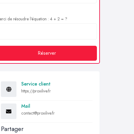
rci de résoudre l'équation : 4 + 2 = ?
Réserver
Service client
https://proxilive.fr
Mail
contact@proxilive.fr
Partager