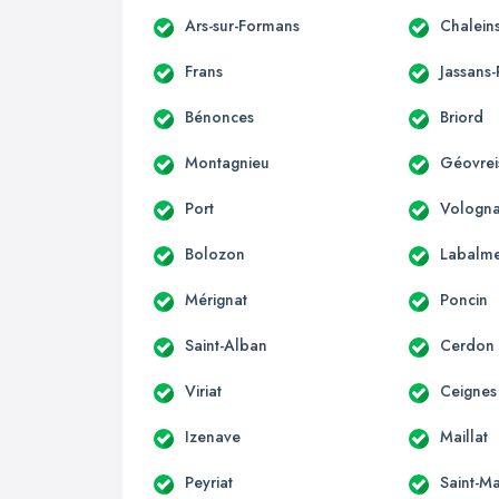
Ars-sur-Formans
Chalein
Frans
Jassans-
Bénonces
Briord
Montagnieu
Géovreis
Port
Vologna
Bolozon
Labalm
Mérignat
Poncin
Saint-Alban
Cerdon
Viriat
Ceignes
Izenave
Maillat
Peyriat
Saint-Ma