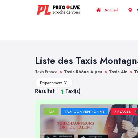
Accueil
M
Liste des Taxis Montagn
Taxis France
>
Taxis Rhône Alpes
>
Taxis Ain
>
T
Département 01
Résultat :
Taxi(s)
1
TOP
TAXI CONVENTIONNÉ
7 PLACES