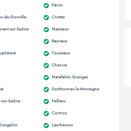
Péron
an-de-Gonville
Crottet
urent-sur-Saône
Massieux
x
Reyrieux
Euphémie
Toussieux
Chancia
e
Matafelon-Granges
at
Sonthonnax-la-Montagne
s-sur-Saône
Feillens
Cormoz
-Dongalon
Lescheroux