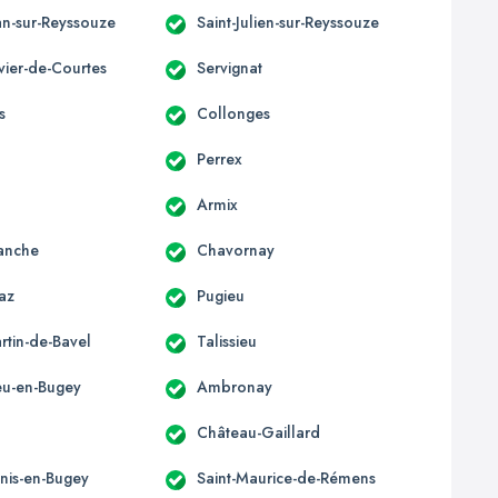
an-sur-Reyssouze
Saint-Julien-sur-Reyssouze
ivier-de-Courtes
Servignat
s
Collonges
Perrex
Armix
anche
Chavornay
az
Pugieu
rtin-de-Bavel
Talissieu
u-en-Bugey
Ambronay
Château-Gaillard
enis-en-Bugey
Saint-Maurice-de-Rémens