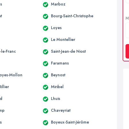
s
Marboz
at
Bourg-Saint-Christophe
Me
Loyes
Le Montellier
-le-Franc
Saint-Jean-de Niost
Faramans
Loyes-Mollon
Beynost
illier
Miribel
nd
Lhuis
mp
Chaveyriat
s
Boyeux-Saint-Jérôme