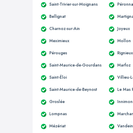
Saint-Trivier-sur-Moignans
Péronna
Bellignat
Martign
Charnoz-sur-Ain
Joyeux
Meximieux
Mollon
Pérouges
Rignieux
Saint-Maurice-de-Gourdans
Marfoz
Saint-Éloi
Villieu-
Saint-Maurice-de-Beynost
Le Mas R
Groslée
Innimo
Lompnas
Marcha
Mézériat
Vandein