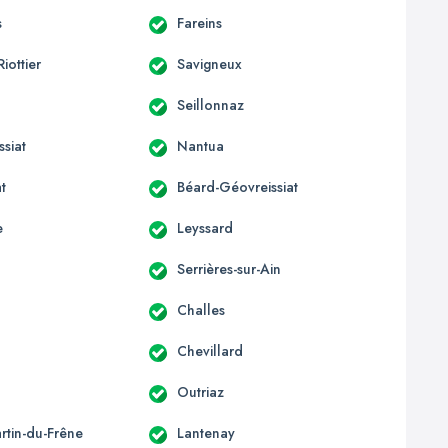
s
Fareins
Riottier
Savigneux
Seillonnaz
siat
Nantua
t
Béard-Géovreissiat
e
Leyssard
Serrières-sur-Ain
Challes
Chevillard
Outriaz
rtin-du-Frêne
Lantenay