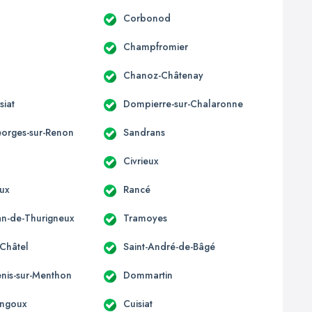
Corbonod
Champfromier
Chanoz-Châtenay
siat
Dompierre-sur-Chalaronne
eorges-sur-Renon
Sandrans
Civrieux
ux
Rancé
ean-de-Thurigneux
Tramoyes
-Châtel
Saint-André-de-Bâgé
enis-sur-Menthon
Dommartin
ngoux
Cuisiat