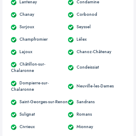
Lantenay
Condamine
Chanay
Corbonod
Surjoux
Seyssel
Champfromier
Lélex
Lajoux
Chanoz-Châtenay
Châtillon-sur-
Condeissiat
Chalaronne
Dompierre-sur-
Neuville-les-Dames
Chalaronne
Saint-Georges-sur-Renon
Sandrans
Sulignat
Romans
Civrieux
Mionnay