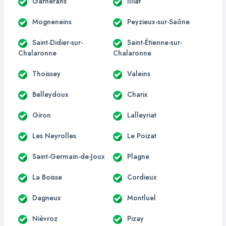
Garnerans
Illiat
Mogneneins
Peyzieux-sur-Saône
Saint-Didier-sur-
Saint-Étienne-sur-
Chalaronne
Chalaronne
Thoissey
Valeins
Belleydoux
Charix
Giron
Lalleyriat
Les Neyrolles
Le Poizat
Saint-Germain-de-Joux
Plagne
La Boisse
Cordieux
Dagneux
Montluel
Nièvroz
Pizay