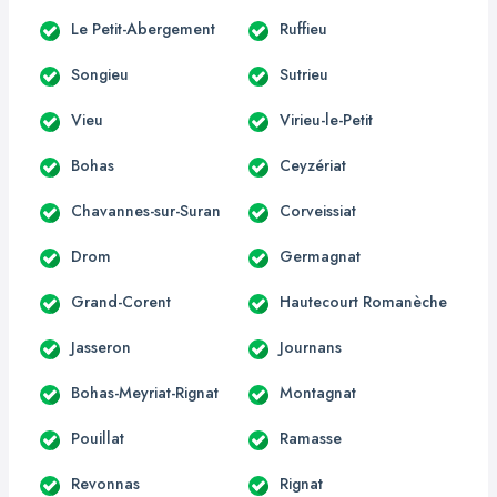
Le Petit-Abergement
Ruffieu
Songieu
Sutrieu
Vieu
Virieu-le-Petit
Bohas
Ceyzériat
Chavannes-sur-Suran
Corveissiat
Drom
Germagnat
Grand-Corent
Hautecourt Romanèche
Jasseron
Journans
Bohas-Meyriat-Rignat
Montagnat
Pouillat
Ramasse
Revonnas
Rignat