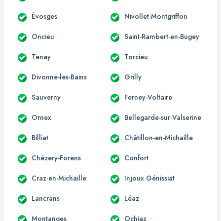
Évosges
Nivollet-Montgriffon
Oncieu
Saint-Rambert-en-Bugey
Tenay
Torcieu
Divonne-les-Bains
Grilly
Sauverny
Ferney-Voltaire
Ornex
Bellegarde-sur-Valserine
Billiat
Châtillon-en-Michaille
Chézery-Forens
Confort
Craz-en-Michaille
Injoux Génissiat
Lancrans
Léaz
Montanges
Ochiaz