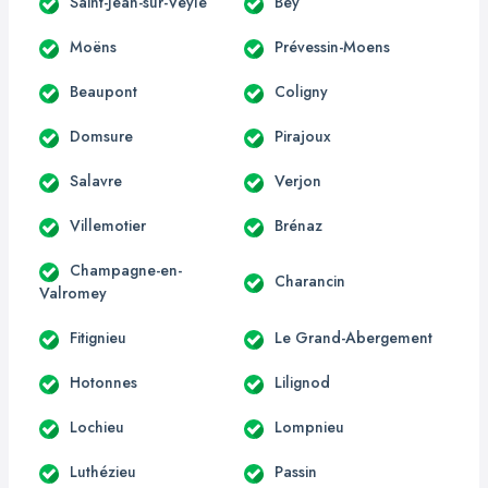
Saint-Jean-sur-Veyle
Bey
Moëns
Prévessin-Moens
Beaupont
Coligny
Domsure
Pirajoux
Salavre
Verjon
Villemotier
Brénaz
Champagne-en-
Charancin
Valromey
Fitignieu
Le Grand-Abergement
Hotonnes
Lilignod
Lochieu
Lompnieu
Luthézieu
Passin