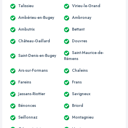
Talissieu
Virieu-le-Grand
Ambérieu-en-Bugey
Ambronay
Ambutrix
Bettant
Château-Gaillard
Douvres
Saint-Maurice-de-
Saint-Denis-en-Bugey
Rémens
Ars-sur-Formans
Chaleins
Fareins
Frans
Jassans-Riottier
Savigneux
Bénonces
Briord
Seillonnaz
Montagnieu