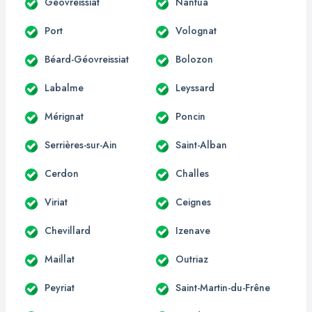
Géovreissiat
Nantua
Port
Volognat
Béard-Géovreissiat
Bolozon
Labalme
Leyssard
Mérignat
Poncin
Serrières-sur-Ain
Saint-Alban
Cerdon
Challes
Viriat
Ceignes
Chevillard
Izenave
Maillat
Outriaz
Peyriat
Saint-Martin-du-Frêne