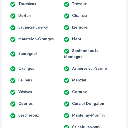
Toussieux
Trévoux
Dortan
Chancia
Lavancia-Épercy
Izernore
Matafelon-Granges
Napt
Sonthonnax-la-
Samognat
Montagne
Granges
Asnières-sur-Saône
Feillens
Manziat
Vésines
Cormoz
Courtes
Curciat-Dongalon
Lescheroux
Mantenay-Montlin
Saint-Julien-sur-