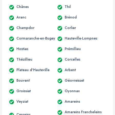
Chânes
Thil
Aranc
Brénod
Champdor
Corlier
Cormaranche-en-Bugey
Hauteville-Lompnes
Hostias
Prémillieu
Thézillieu
Corcelles
Plateau d'Hauteville
Arbent
Bouvent
Géovreisset
Groissiat
Oyonnax
Veyziat
Amareins
Amareins Francheleins
Cesseins