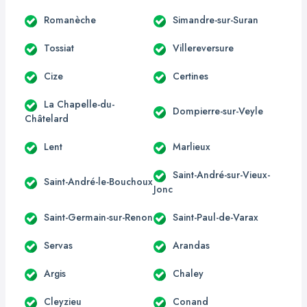
Romanèche
Simandre-sur-Suran
Tossiat
Villereversure
Cize
Certines
La Chapelle-du-
Dompierre-sur-Veyle
Châtelard
Lent
Marlieux
Saint-André-sur-Vieux-
Saint-André-le-Bouchoux
Jonc
Saint-Germain-sur-Renon
Saint-Paul-de-Varax
Servas
Arandas
Argis
Chaley
Cleyzieu
Conand