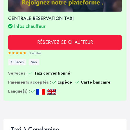
CENTRALE RESERVATION TAXI
Infos chauffeur
RÉSERVEZ CE CHAUFFEUR
5 étoiles
7 Places
Van
Services :
Taxi conventionné
Paiements acceptés :
Espèce
Carte bancaire
Langue(s) :
Taxi à Condamine