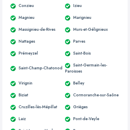
Conzieu
Izieu
Magnieu
Marignieu
Massignieu-de-Rives
Murs-et-Gélignieux
Nattages
Parves
Prémeyzel
Saint-Bois
Saint-Germain-les-
Saint-Champ-Chatonod
Paroisses
Virignin
Belley
Biziat
Cormoranche-sur-Saône
Cruzilles-lès-Mépillat
Grièges
Laiz
Pont-de-Veyle