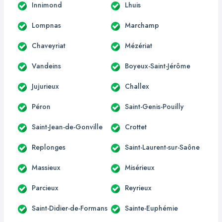
Innimond
Lhuis
Lompnas
Marchamp
Chaveyriat
Mézériat
Vandeins
Boyeux-Saint-Jérôme
Jujurieux
Challex
Péron
Saint-Genis-Pouilly
Saint-Jean-de-Gonville
Crottet
Replonges
Saint-Laurent-sur-Saône
Massieux
Misérieux
Parcieux
Reyrieux
Saint-Didier-de-Formans
Sainte-Euphémie