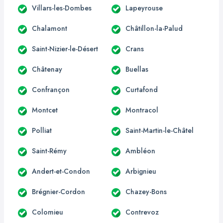
Villars-les-Dombes
Lapeyrouse
Chalamont
Châtillon-la-Palud
Saint-Nizier-le-Désert
Crans
Châtenay
Buellas
Confrançon
Curtafond
Montcet
Montracol
Polliat
Saint-Martin-le-Châtel
Saint-Rémy
Ambléon
Andert-et-Condon
Arbignieu
Brégnier-Cordon
Chazey-Bons
Colomieu
Contrevoz