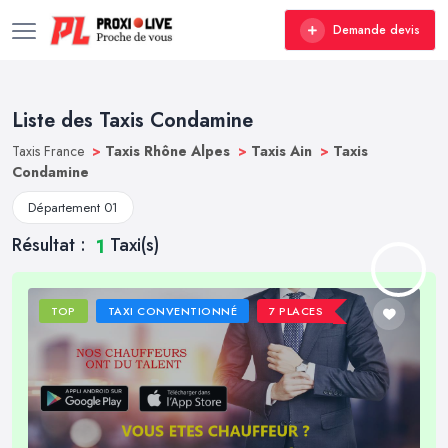
Demande devis
Liste des Taxis Condamine
Taxis France
>
Taxis Rhône Alpes
>
Taxis Ain
>
Taxis
Condamine
Département 01
Résultat :
Taxi(s)
1
TOP
TAXI CONVENTIONNÉ
7 PLACES