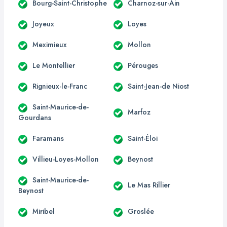
Bourg-Saint-Christophe
Charnoz-sur-Ain
Joyeux
Loyes
Meximieux
Mollon
Le Montellier
Pérouges
Rignieux-le-Franc
Saint-Jean-de Niost
Saint-Maurice-de-
Marfoz
Gourdans
Faramans
Saint-Éloi
Villieu-Loyes-Mollon
Beynost
Saint-Maurice-de-
Le Mas Rillier
Beynost
Miribel
Groslée