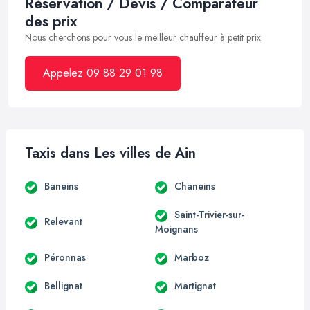
Réservation / Devis / Comparateur
des prix
Nous cherchons pour vous le meilleur chauffeur à petit prix
Appelez 09 88 29 01 98
Taxis dans Les villes de Ain
Baneins
Chaneins
Saint-Trivier-sur-
Relevant
Moignans
Péronnas
Marboz
Bellignat
Martignat