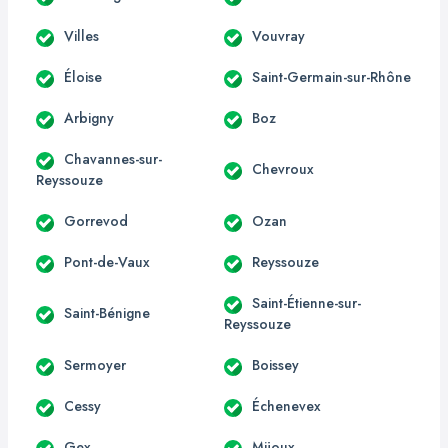
Villes
Vouvray
Éloise
Saint-Germain-sur-Rhône
Arbigny
Boz
Chavannes-sur-
Chevroux
Reyssouze
Gorrevod
Ozan
Pont-de-Vaux
Reyssouze
Saint-Étienne-sur-
Saint-Bénigne
Reyssouze
Sermoyer
Boissey
Cessy
Échenevex
Gex
Mijoux