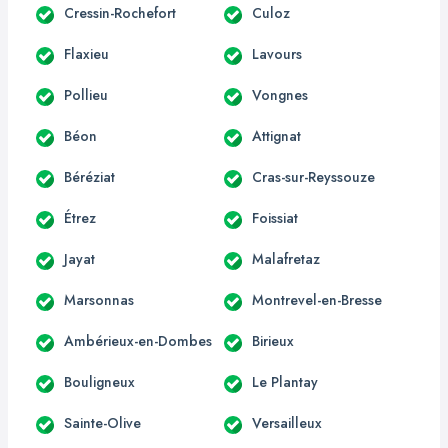
Cressin-Rochefort
Culoz
Flaxieu
Lavours
Pollieu
Vongnes
Béon
Attignat
Béréziat
Cras-sur-Reyssouze
Étrez
Foissiat
Jayat
Malafretaz
Marsonnas
Montrevel-en-Bresse
Ambérieux-en-Dombes
Birieux
Bouligneux
Le Plantay
Sainte-Olive
Versailleux