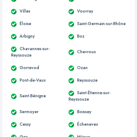
Villes
Vouvray
Éloise
Saint-Germain-sur-Rhône
Arbigny
Boz
Chavannes-sur-
Chevroux
Reyssouze
Gorrevod
Ozan
Pont-de-Vaux
Reyssouze
Saint-Étienne-sur-
Saint-Bénigne
Reyssouze
Sermoyer
Boissey
Cessy
Échenevex
Gex
Mijoux