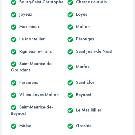
Bourg-Saint-Christophe
Charnoz-sur-Ain
Joyeux
Loyes
Meximieux
Mollon
Le Montellier
Pérouges
Rignieux-le-Franc
Saint-Jean-de Niost
Saint-Maurice-de-
Marfoz
Gourdans
Faramans
Saint-Éloi
Villieu-Loyes-Mollon
Beynost
Saint-Maurice-de-
Le Mas Rillier
Beynost
Miribel
Groslée