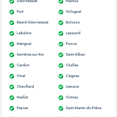
Géovreissiat
Nantua
Port
Volognat
Béard-Géovreissiat
Bolozon
Labalme
Leyssard
Mérignat
Poncin
Serrières-sur-Ain
Saint-Alban
Cerdon
Challes
Viriat
Ceignes
Chevillard
Izenave
Maillat
Outriaz
Peyriat
Saint-Martin-du-Frêne