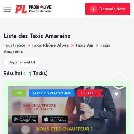
Demande devis
Liste des Taxis Amareins
Taxis France
>
Taxis Rhône Alpes
>
Taxis Ain
>
Taxis
Amareins
Département 01
Résultat :
Taxi(s)
1
TOP
TAXI CONVENTIONNÉ
7 PLACES