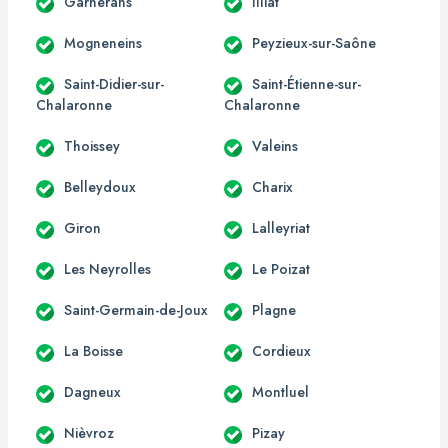
Garnerans
Illiat
Mogneneins
Peyzieux-sur-Saône
Saint-Didier-sur-
Saint-Étienne-sur-
Chalaronne
Chalaronne
Thoissey
Valeins
Belleydoux
Charix
Giron
Lalleyriat
Les Neyrolles
Le Poizat
Saint-Germain-de-Joux
Plagne
La Boisse
Cordieux
Dagneux
Montluel
Nièvroz
Pizay