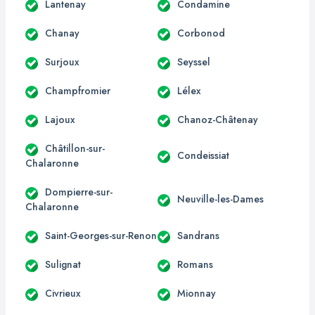
Lantenay
Condamine
Chanay
Corbonod
Surjoux
Seyssel
Champfromier
Lélex
Lajoux
Chanoz-Châtenay
Châtillon-sur-
Condeissiat
Chalaronne
Dompierre-sur-
Neuville-les-Dames
Chalaronne
Saint-Georges-sur-Renon
Sandrans
Sulignat
Romans
Civrieux
Mionnay