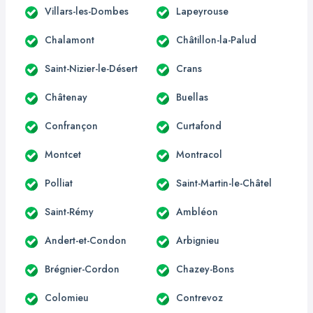
Villars-les-Dombes
Lapeyrouse
Chalamont
Châtillon-la-Palud
Saint-Nizier-le-Désert
Crans
Châtenay
Buellas
Confrançon
Curtafond
Montcet
Montracol
Polliat
Saint-Martin-le-Châtel
Saint-Rémy
Ambléon
Andert-et-Condon
Arbignieu
Brégnier-Cordon
Chazey-Bons
Colomieu
Contrevoz