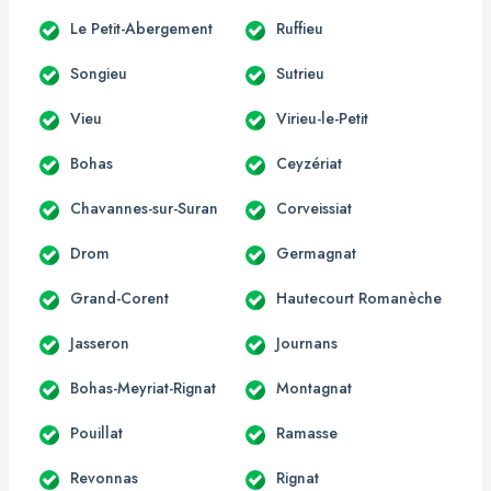
Le Petit-Abergement
Ruffieu
Songieu
Sutrieu
Vieu
Virieu-le-Petit
Bohas
Ceyzériat
Chavannes-sur-Suran
Corveissiat
Drom
Germagnat
Grand-Corent
Hautecourt Romanèche
Jasseron
Journans
Bohas-Meyriat-Rignat
Montagnat
Pouillat
Ramasse
Revonnas
Rignat