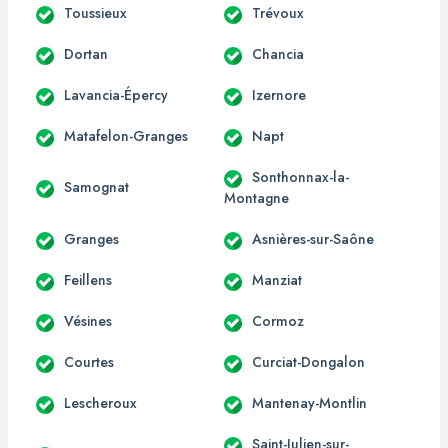
Toussieux
Trévoux
Dortan
Chancia
Lavancia-Épercy
Izernore
Matafelon-Granges
Napt
Sonthonnax-la-
Samognat
Montagne
Granges
Asnières-sur-Saône
Feillens
Manziat
Vésines
Cormoz
Courtes
Curciat-Dongalon
Lescheroux
Mantenay-Montlin
Saint-Julien-sur-