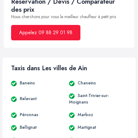
Réservation / Devis / Comparateur
des prix
Nous cherchons pour vous le meilleur chauffeur à petit prix
Appelez 09 88 29 01 98
Taxis dans Les villes de Ain
Baneins
Chaneins
Saint-Trivier-sur-
Relevant
Moignans
Péronnas
Marboz
Bellignat
Martignat