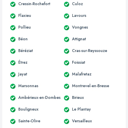
Cressin-Rochefort
Culoz
Flaxieu
Lavours
Pollieu
Vongnes
Béon
Attignat
Béréziat
Cras-sur-Reyssouze
Étrez
Foissiat
Jayat
Malafretaz
Marsonnas
Montrevel-en-Bresse
Ambérieux-en-Dombes
Birieux
Bouligneux
Le Plantay
Sainte-Olive
Versailleux