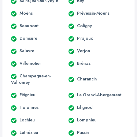
Saint-Jean-sur-Veyle
Bey
Moëns
Prévessin-Moens
Beaupont
Coligny
Domsure
Pirajoux
Salavre
Verjon
Villemotier
Brénaz
Champagne-en-
Charancin
Valromey
Fitignieu
Le Grand-Abergement
Hotonnes
Lilignod
Lochieu
Lompnieu
Luthézieu
Passin