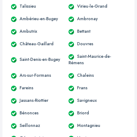
Talissieu
Virieu-le-Grand
Ambérieu-en-Bugey
Ambronay
Ambutrix
Bettant
Château-Gaillard
Douvres
Saint-Maurice-de-
Saint-Denis-en-Bugey
Rémens
Ars-sur-Formans
Chaleins
Fareins
Frans
Jassans-Riottier
Savigneux
Bénonces
Briord
Seillonnaz
Montagnieu