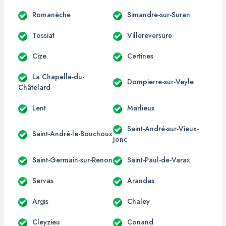
Romanèche
Simandre-sur-Suran
Tossiat
Villereversure
Cize
Certines
La Chapelle-du-
Dompierre-sur-Veyle
Châtelard
Lent
Marlieux
Saint-André-sur-Vieux-
Saint-André-le-Bouchoux
Jonc
Saint-Germain-sur-Renon
Saint-Paul-de-Varax
Servas
Arandas
Argis
Chaley
Cleyzieu
Conand