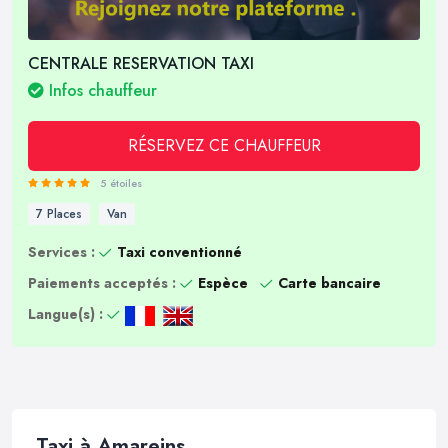
CENTRALE RESERVATION TAXI
Infos chauffeur
RÉSERVEZ CE CHAUFFEUR
5 étoiles
7 Places
Van
Services :
Taxi conventionné
Paiements acceptés :
Espèce
Carte bancaire
Langue(s) :
Taxi à Amareins