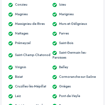
Conzieu
Izieu
Magnieu
Marignieu
Massignieu-de-Rives
Murs-et-Gélignieux
Nattages
Parves
Prémeyzel
Saint-Bois
Saint-Germain-les-
Saint-Champ-Chatonod
Paroisses
Virignin
Belley
Biziat
Cormoranche-sur-Saône
Cruzilles-lès-Mépillat
Grièges
Laiz
Pont-de-Veyle