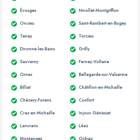
Évosges
Nivollet-Montgriffon
Oncieu
Saint-Rambert-en-Bugey
Tenay
Torcieu
Divonne-les-Bains
Grilly
Sauverny
Ferney-Voltaire
Ornex
Bellegarde-sur-Valserine
Billiat
Châtillon-en-Michaille
Chézery-Forens
Confort
Craz-en-Michaille
Injoux Génissiat
Lancrans
Léaz
Montanges
Ochiaz