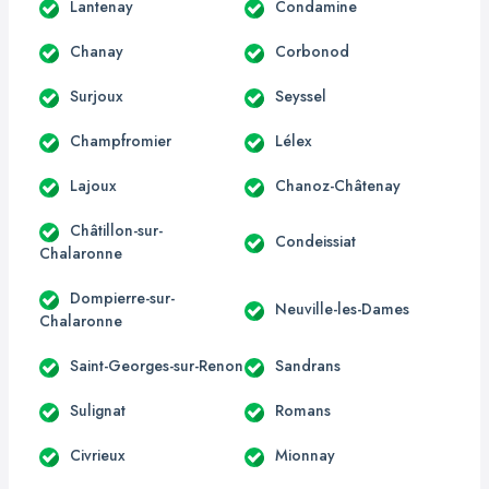
Lantenay
Condamine
Chanay
Corbonod
Surjoux
Seyssel
Champfromier
Lélex
Lajoux
Chanoz-Châtenay
Châtillon-sur-
Condeissiat
Chalaronne
Dompierre-sur-
Neuville-les-Dames
Chalaronne
Saint-Georges-sur-Renon
Sandrans
Sulignat
Romans
Civrieux
Mionnay