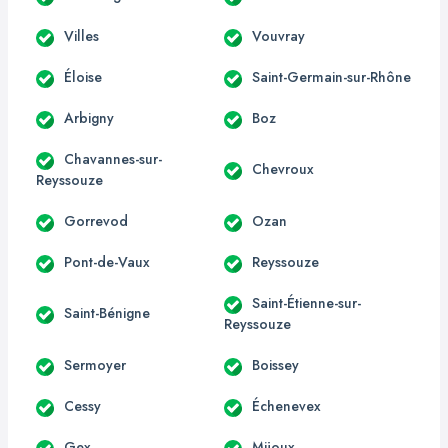
Villes
Vouvray
Éloise
Saint-Germain-sur-Rhône
Arbigny
Boz
Chavannes-sur-
Chevroux
Reyssouze
Gorrevod
Ozan
Pont-de-Vaux
Reyssouze
Saint-Étienne-sur-
Saint-Bénigne
Reyssouze
Sermoyer
Boissey
Cessy
Échenevex
Gex
Mijoux