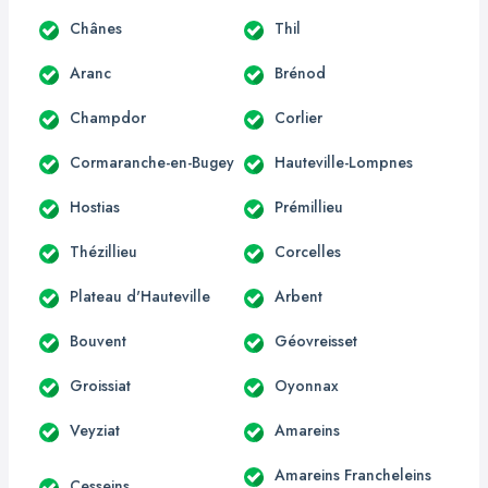
Chânes
Thil
Aranc
Brénod
Champdor
Corlier
Cormaranche-en-Bugey
Hauteville-Lompnes
Hostias
Prémillieu
Thézillieu
Corcelles
Plateau d'Hauteville
Arbent
Bouvent
Géovreisset
Groissiat
Oyonnax
Veyziat
Amareins
Amareins Francheleins
Cesseins