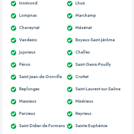
Innimond
Lhuis
Lompnas
Marchamp
Chaveyriat
Mézériat
Vandeins
Boyeux-Saint-Jérôme
Jujurieux
Challex
Péron
Saint-Genis-Pouilly
Saint-Jean-de-Gonville
Crottet
Replonges
Saint-Laurent-sur-Saône
Massieux
Misérieux
Parcieux
Reyrieux
Saint-Didier-de-Formans
Sainte-Euphémie