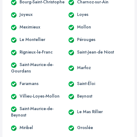
Bourg-Saint-Christophe
Charnoz-sur-Ain
Joyeux
Loyes
Meximieux
Mollon
Le Montellier
Pérouges
Rignieux-le-Franc
Saint-Jean-de Niost
Saint-Maurice-de-
Marfoz
Gourdans
Faramans
Saint-Éloi
Villieu-Loyes-Mollon
Beynost
Saint-Maurice-de-
Le Mas Rillier
Beynost
Miribel
Groslée