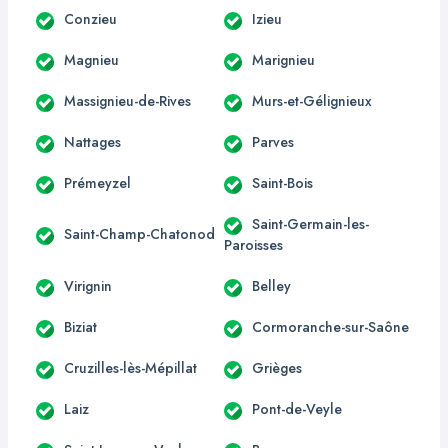
Conzieu
Izieu
Magnieu
Marignieu
Massignieu-de-Rives
Murs-et-Gélignieux
Nattages
Parves
Prémeyzel
Saint-Bois
Saint-Germain-les-
Saint-Champ-Chatonod
Paroisses
Virignin
Belley
Biziat
Cormoranche-sur-Saône
Cruzilles-lès-Mépillat
Grièges
Laiz
Pont-de-Veyle