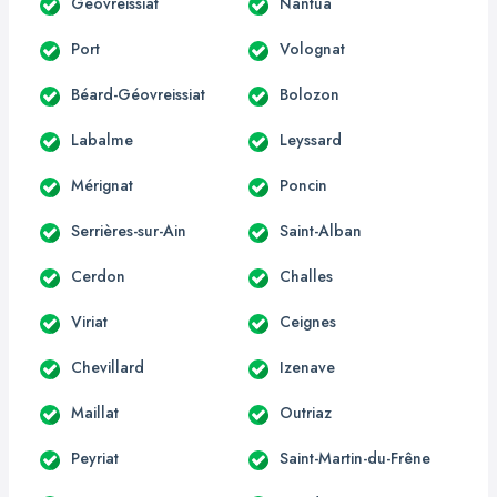
Géovreissiat
Nantua
Port
Volognat
Béard-Géovreissiat
Bolozon
Labalme
Leyssard
Mérignat
Poncin
Serrières-sur-Ain
Saint-Alban
Cerdon
Challes
Viriat
Ceignes
Chevillard
Izenave
Maillat
Outriaz
Peyriat
Saint-Martin-du-Frêne