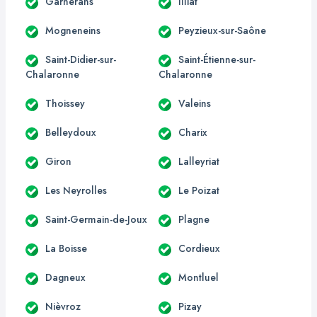
Garnerans
Illiat
Mogneneins
Peyzieux-sur-Saône
Saint-Didier-sur-
Saint-Étienne-sur-
Chalaronne
Chalaronne
Thoissey
Valeins
Belleydoux
Charix
Giron
Lalleyriat
Les Neyrolles
Le Poizat
Saint-Germain-de-Joux
Plagne
La Boisse
Cordieux
Dagneux
Montluel
Nièvroz
Pizay