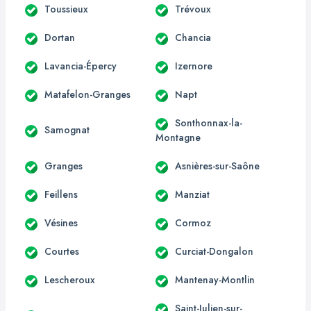
Toussieux
Trévoux
Dortan
Chancia
Lavancia-Épercy
Izernore
Matafelon-Granges
Napt
Sonthonnax-la-
Samognat
Montagne
Granges
Asnières-sur-Saône
Feillens
Manziat
Vésines
Cormoz
Courtes
Curciat-Dongalon
Lescheroux
Mantenay-Montlin
Saint-Julien-sur-