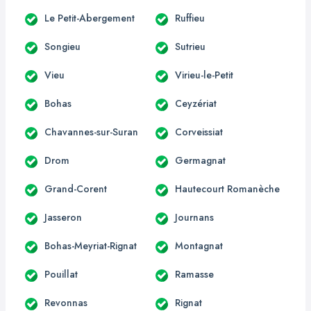
Le Petit-Abergement
Ruffieu
Songieu
Sutrieu
Vieu
Virieu-le-Petit
Bohas
Ceyzériat
Chavannes-sur-Suran
Corveissiat
Drom
Germagnat
Grand-Corent
Hautecourt Romanèche
Jasseron
Journans
Bohas-Meyriat-Rignat
Montagnat
Pouillat
Ramasse
Revonnas
Rignat