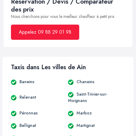
Réservation / Devis / Comparateur
des prix
Nous cherchons pour vous le meilleur chauffeur à petit prix
Appelez 09 88 29 01 98
Taxis dans Les villes de Ain
Baneins
Chaneins
Saint-Trivier-sur-
Relevant
Moignans
Péronnas
Marboz
Bellignat
Martignat