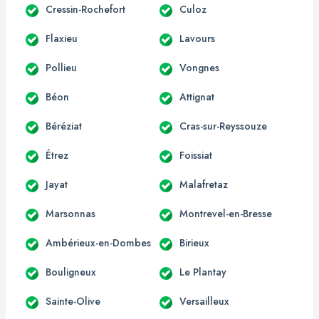
Cressin-Rochefort
Culoz
Flaxieu
Lavours
Pollieu
Vongnes
Béon
Attignat
Béréziat
Cras-sur-Reyssouze
Étrez
Foissiat
Jayat
Malafretaz
Marsonnas
Montrevel-en-Bresse
Ambérieux-en-Dombes
Birieux
Bouligneux
Le Plantay
Sainte-Olive
Versailleux