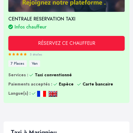
CENTRALE RESERVATION TAXI
Infos chauffeur
RÉSERVEZ CE CHAUFFEUR
5 étoiles
7 Places
Van
Services :
Taxi conventionné
Paiements acceptés :
Espèce
Carte bancaire
Langue(s) :
Taxi à Marignieu