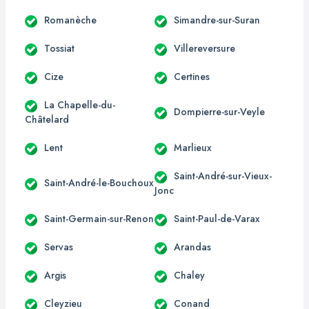
Romanèche
Simandre-sur-Suran
Tossiat
Villereversure
Cize
Certines
La Chapelle-du-
Dompierre-sur-Veyle
Châtelard
Lent
Marlieux
Saint-André-sur-Vieux-
Saint-André-le-Bouchoux
Jonc
Saint-Germain-sur-Renon
Saint-Paul-de-Varax
Servas
Arandas
Argis
Chaley
Cleyzieu
Conand