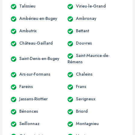
Talissieu
Virieu-le-Grand
Ambérieu-en-Bugey
Ambronay
Ambutrix
Bettant
Château-Gaillard
Douvres
Saint-Maurice-de-
Saint-Denis-en-Bugey
Rémens
Ars-sur-Formans
Chaleins
Fareins
Frans
Jassans-Riottier
Savigneux
Bénonces
Briord
Seillonnaz
Montagnieu