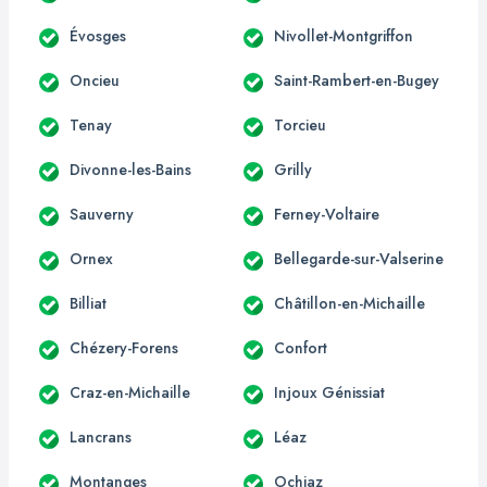
Évosges
Nivollet-Montgriffon
Oncieu
Saint-Rambert-en-Bugey
Tenay
Torcieu
Divonne-les-Bains
Grilly
Sauverny
Ferney-Voltaire
Ornex
Bellegarde-sur-Valserine
Billiat
Châtillon-en-Michaille
Chézery-Forens
Confort
Craz-en-Michaille
Injoux Génissiat
Lancrans
Léaz
Montanges
Ochiaz