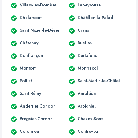
Villars-les-Dombes
Lapeyrouse
Chalamont
Châtillon-la-Palud
Saint-Nizier-le-Désert
Crans
Châtenay
Buellas
Confrançon
Curtafond
Montcet
Montracol
Polliat
Saint-Martin-le-Châtel
Saint-Rémy
Ambléon
Andert-et-Condon
Arbignieu
Brégnier-Cordon
Chazey-Bons
Colomieu
Contrevoz