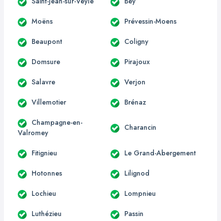
Saint-Jean-sur-Veyle
Bey
Moëns
Prévessin-Moens
Beaupont
Coligny
Domsure
Pirajoux
Salavre
Verjon
Villemotier
Brénaz
Champagne-en-
Charancin
Valromey
Fitignieu
Le Grand-Abergement
Hotonnes
Lilignod
Lochieu
Lompnieu
Luthézieu
Passin