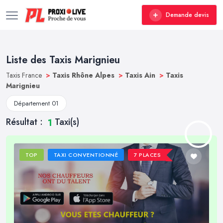
Demande devis
Liste des Taxis Marignieu
Taxis France
>
Taxis Rhône Alpes
>
Taxis Ain
>
Taxis
Marignieu
Département 01
Résultat :
Taxi(s)
1
TOP
TAXI CONVENTIONNÉ
7 PLACES