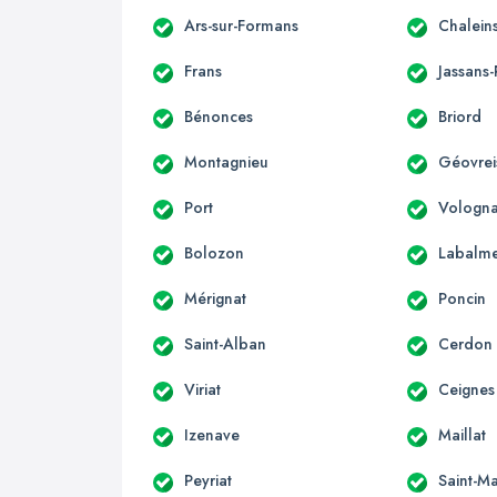
Ars-sur-Formans
Chalein
Frans
Jassans-
Bénonces
Briord
Montagnieu
Géovreis
Port
Vologna
Bolozon
Labalm
Mérignat
Poncin
Saint-Alban
Cerdon
Viriat
Ceignes
Izenave
Maillat
Peyriat
Saint-Ma