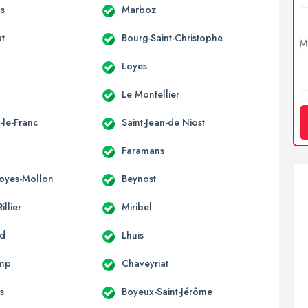
s
Marboz
at
Bourg-Saint-Christophe
Me
Loyes
Le Montellier
-le-Franc
Saint-Jean-de Niost
Faramans
Loyes-Mollon
Beynost
illier
Miribel
nd
Lhuis
mp
Chaveyriat
s
Boyeux-Saint-Jérôme