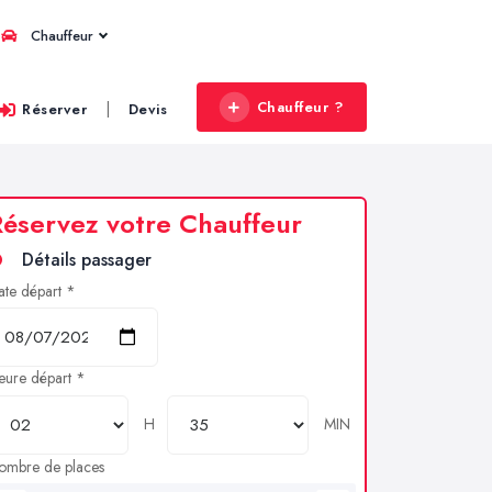
Chauffeur
Chauffeur ?
|
Réserver
Devis
éservez votre Chauffeur
Détails passager
ate départ *
eure départ *
H
MIN
ombre de places