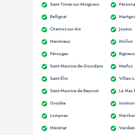
Saint-Trivier-sur-Moignans
Péronna
Bellignat
Martign
Charnoz-sur-Ain
Joyeux
Meximieux
Mollon
Pérouges
Rignieux
Saint-Maurice-de-Gourdans
Marfoz
Saint-Éloi
Villieu-
Saint-Maurice-de-Beynost
Le Mas R
Groslée
Innimo
Lompnas
Marcha
Mézériat
Vandein