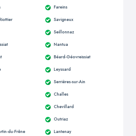
s
Fareins
Riottier
Savigneux
Seillonnaz
siat
Nantua
t
Béard-Géovreissiat
e
Leyssard
Serrières-sur-Ain
Challes
Chevillard
Outriaz
rtin-du-Frêne
Lantenay