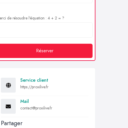
rci de résoudre l'équation : 4 + 2 = ?
Réserver
Service client
https://proxilive.fr
Mail
contact@proxilive.fr
Partager