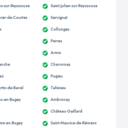
an-sur-Reyssouze
Saint-Julien-sur-Reyssouze
ivier-de-Courtes
Servignat
s
Collonges
Perrex
Armix
anche
Chavornay
az
Pugieu
rtin-de-Bavel
Talissieu
u-en-Bugey
Ambronay
Château-Gaillard
enis-en-Bugey
Saint-Maurice-de-Rémens