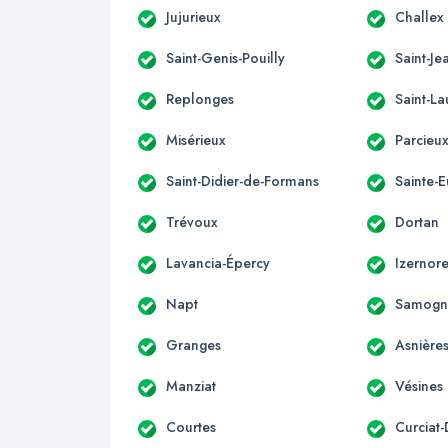
Jujurieux
Challex
Saint-Genis-Pouilly
Saint-Je
Replonges
Saint-La
Misérieux
Parcieu
Saint-Didier-de-Formans
Sainte-
Trévoux
Dortan
Lavancia-Épercy
Izernor
Napt
Samogn
Granges
Asnière
Manziat
Vésines
Courtes
Curciat