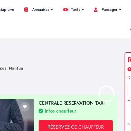
ap Live
Annuaires
Tarifs
Passager
R
axis Nantua
D
H
CENTRALE RESERVATION TAXI
Infos chauffeur
N
RÉSERVEZ CE CHAUFFEUR