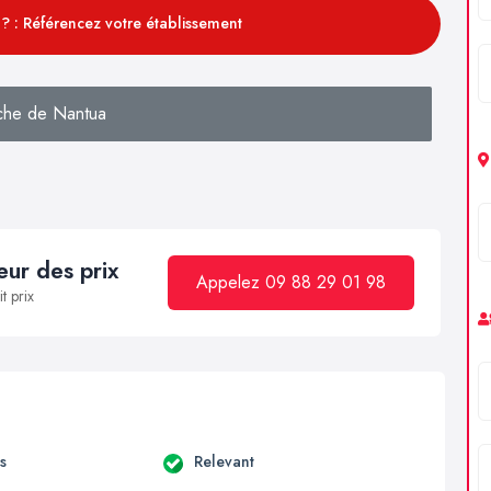
? : Référencez votre établissement
che de Nantua
ur des prix
Appelez 09 88 29 01 98
t prix
s
Relevant