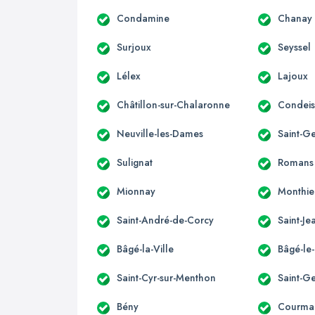
Condamine
Chanay
Surjoux
Seyssel
Lélex
Lajoux
Châtillon-sur-Chalaronne
Condeis
Neuville-les-Dames
Saint-G
Sulignat
Romans
Mionnay
Monthie
Saint-André-de-Corcy
Saint-J
Bâgé-la-Ville
Bâgé-le
Saint-Cyr-sur-Menthon
Saint-G
Bény
Courma