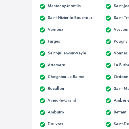
Mantenay-Montlin
Saint-Je
Saint-Nizier-le-Bouchoux
Saint-Tr
Vernoux
Vescour
Farges
Pougny
Saint-Julien-sur-Veyle
Vonnas
Artemare
La Burb
Cheignieu-La-Balme
Ordonn
Rossillon
Saint-Ma
Virieu-le-Grand
Ambérie
Ambutrix
Bettant
Douvres
Saint-D