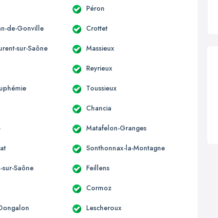
Péron
an-de-Gonville
Crottet
urent-sur-Saône
Massieux
x
Reyrieux
Euphémie
Toussieux
Chancia
e
Matafelon-Granges
at
Sonthonnax-la-Montagne
s-sur-Saône
Feillens
Cormoz
-Dongalon
Lescheroux