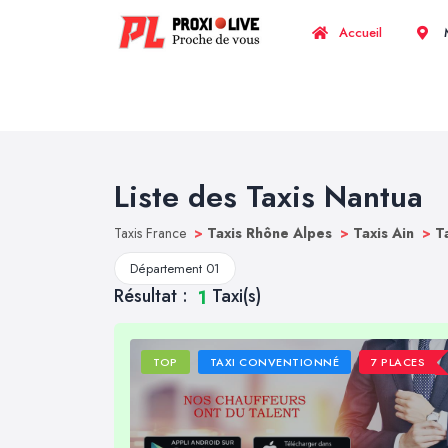
Accueil
M
Liste des Taxis Nantua
Taxis France
>
Taxis Rhône Alpes
>
Taxis Ain
>
T
Département 01
Résultat :
Taxi(s)
1
TOP
TAXI CONVENTIONNÉ
7 PLACES