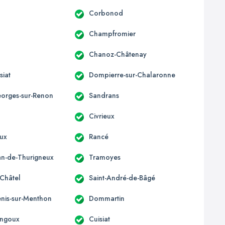
Corbonod
Champfromier
Chanoz-Châtenay
siat
Dompierre-sur-Chalaronne
eorges-sur-Renon
Sandrans
Civrieux
ux
Rancé
ean-de-Thurigneux
Tramoyes
-Châtel
Saint-André-de-Bâgé
enis-sur-Menthon
Dommartin
ngoux
Cuisiat