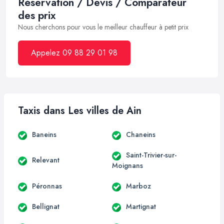
Réservation / Devis / Comparateur
des prix
Nous cherchons pour vous le meilleur chauffeur à petit prix
Appelez 09 88 29 01 98
Taxis dans Les villes de Ain
Baneins
Chaneins
Saint-Trivier-sur-
Relevant
Moignans
Péronnas
Marboz
Bellignat
Martignat