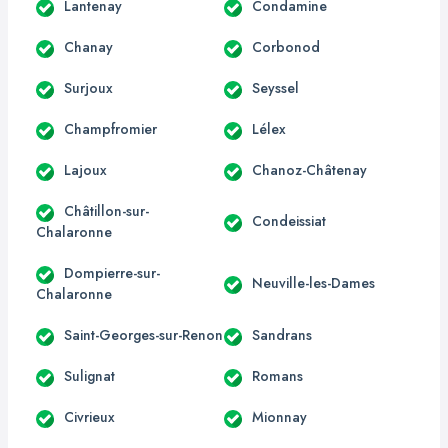
Lantenay
Condamine
Chanay
Corbonod
Surjoux
Seyssel
Champfromier
Lélex
Lajoux
Chanoz-Châtenay
Châtillon-sur-
Condeissiat
Chalaronne
Dompierre-sur-
Neuville-les-Dames
Chalaronne
Saint-Georges-sur-Renon
Sandrans
Sulignat
Romans
Civrieux
Mionnay