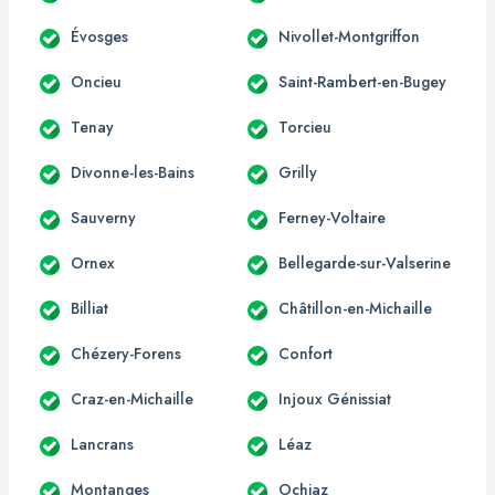
Évosges
Nivollet-Montgriffon
Oncieu
Saint-Rambert-en-Bugey
Tenay
Torcieu
Divonne-les-Bains
Grilly
Sauverny
Ferney-Voltaire
Ornex
Bellegarde-sur-Valserine
Billiat
Châtillon-en-Michaille
Chézery-Forens
Confort
Craz-en-Michaille
Injoux Génissiat
Lancrans
Léaz
Montanges
Ochiaz