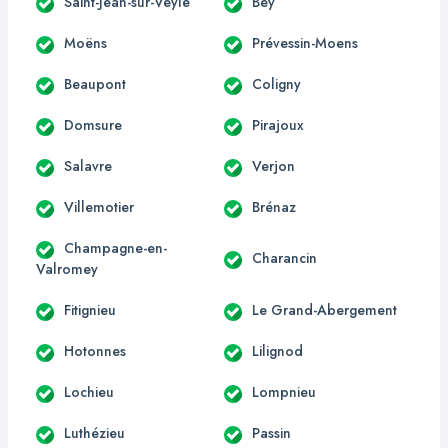
Saint-Jean-sur-Veyle
Bey
Moëns
Prévessin-Moens
Beaupont
Coligny
Domsure
Pirajoux
Salavre
Verjon
Villemotier
Brénaz
Champagne-en-
Charancin
Valromey
Fitignieu
Le Grand-Abergement
Hotonnes
Lilignod
Lochieu
Lompnieu
Luthézieu
Passin