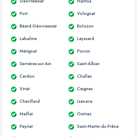
Géovreissiat
Nantua
Port
Volognat
Béard-Géovreissiat
Bolozon
Labalme
Leyssard
Mérignat
Poncin
Serrières-sur-Ain
Saint-Alban
Cerdon
Challes
Viriat
Ceignes
Chevillard
Izenave
Maillat
Outriaz
Peyriat
Saint-Martin-du-Frêne