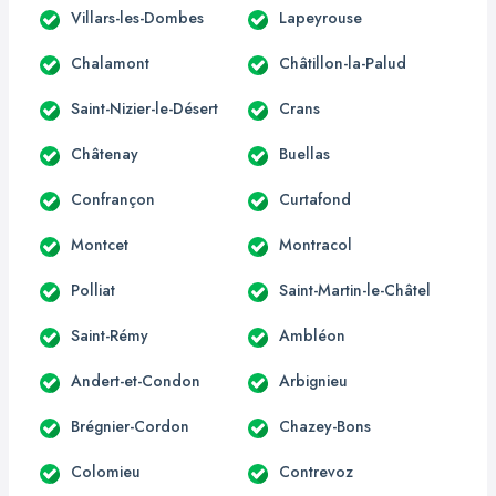
Villars-les-Dombes
Lapeyrouse
Chalamont
Châtillon-la-Palud
Saint-Nizier-le-Désert
Crans
Châtenay
Buellas
Confrançon
Curtafond
Montcet
Montracol
Polliat
Saint-Martin-le-Châtel
Saint-Rémy
Ambléon
Andert-et-Condon
Arbignieu
Brégnier-Cordon
Chazey-Bons
Colomieu
Contrevoz