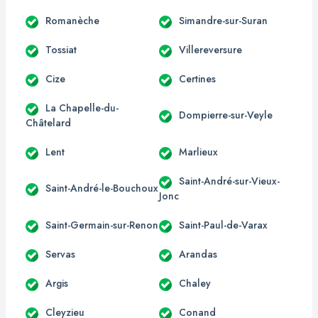
Romanèche
Simandre-sur-Suran
Tossiat
Villereversure
Cize
Certines
La Chapelle-du-
Dompierre-sur-Veyle
Châtelard
Lent
Marlieux
Saint-André-sur-Vieux-
Saint-André-le-Bouchoux
Jonc
Saint-Germain-sur-Renon
Saint-Paul-de-Varax
Servas
Arandas
Argis
Chaley
Cleyzieu
Conand