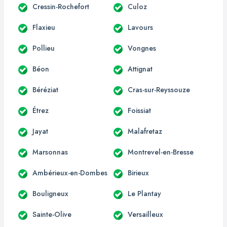
Cressin-Rochefort
Culoz
Flaxieu
Lavours
Pollieu
Vongnes
Béon
Attignat
Béréziat
Cras-sur-Reyssouze
Étrez
Foissiat
Jayat
Malafretaz
Marsonnas
Montrevel-en-Bresse
Ambérieux-en-Dombes
Birieux
Bouligneux
Le Plantay
Sainte-Olive
Versailleux