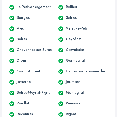
Le Petit-Abergement
Ruffieu
Songieu
Sutrieu
Vieu
Virieu-le-Petit
Bohas
Ceyzériat
Chavannes-sur-Suran
Corveissiat
Drom
Germagnat
Grand-Corent
Hautecourt Romanèche
Jasseron
Journans
Bohas-Meyriat-Rignat
Montagnat
Pouillat
Ramasse
Revonnas
Rignat