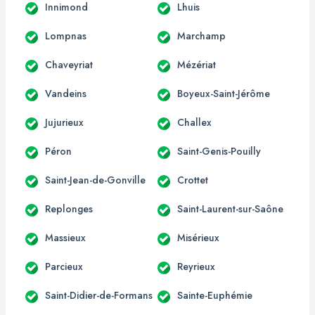
Innimond
Lhuis
Lompnas
Marchamp
Chaveyriat
Mézériat
Vandeins
Boyeux-Saint-Jérôme
Jujurieux
Challex
Péron
Saint-Genis-Pouilly
Saint-Jean-de-Gonville
Crottet
Replonges
Saint-Laurent-sur-Saône
Massieux
Misérieux
Parcieux
Reyrieux
Saint-Didier-de-Formans
Sainte-Euphémie