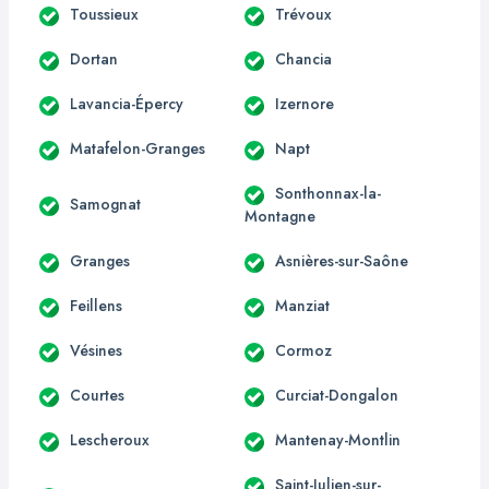
Toussieux
Trévoux
Dortan
Chancia
Lavancia-Épercy
Izernore
Matafelon-Granges
Napt
Sonthonnax-la-
Samognat
Montagne
Granges
Asnières-sur-Saône
Feillens
Manziat
Vésines
Cormoz
Courtes
Curciat-Dongalon
Lescheroux
Mantenay-Montlin
Saint-Julien-sur-