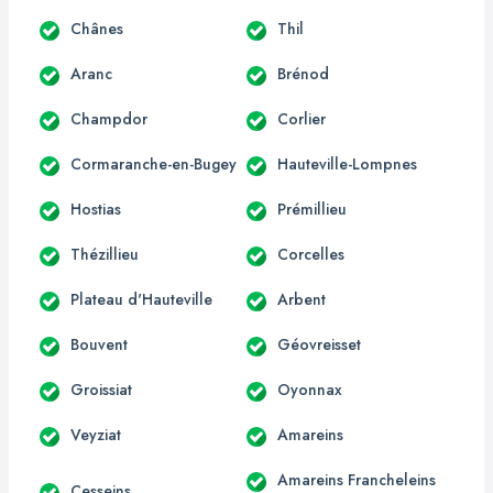
Chânes
Thil
Aranc
Brénod
Champdor
Corlier
Cormaranche-en-Bugey
Hauteville-Lompnes
Hostias
Prémillieu
Thézillieu
Corcelles
Plateau d'Hauteville
Arbent
Bouvent
Géovreisset
Groissiat
Oyonnax
Veyziat
Amareins
Amareins Francheleins
Cesseins