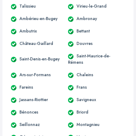
Talissieu
Virieu-le-Grand
Ambérieu-en-Bugey
Ambronay
Ambutrix
Bettant
Château-Gaillard
Douvres
Saint-Maurice-de-
Saint-Denis-en-Bugey
Rémens
Ars-sur-Formans
Chaleins
Fareins
Frans
Jassans-Riottier
Savigneux
Bénonces
Briord
Seillonnaz
Montagnieu