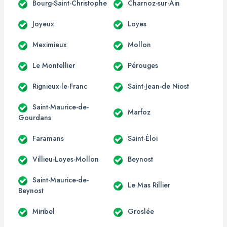
Bourg-Saint-Christophe
Charnoz-sur-Ain
Joyeux
Loyes
Meximieux
Mollon
Le Montellier
Pérouges
Rignieux-le-Franc
Saint-Jean-de Niost
Saint-Maurice-de-
Marfoz
Gourdans
Faramans
Saint-Éloi
Villieu-Loyes-Mollon
Beynost
Saint-Maurice-de-
Le Mas Rillier
Beynost
Miribel
Groslée