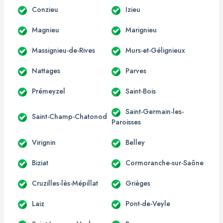
Conzieu
Izieu
Magnieu
Marignieu
Massignieu-de-Rives
Murs-et-Gélignieux
Nattages
Parves
Prémeyzel
Saint-Bois
Saint-Germain-les-
Saint-Champ-Chatonod
Paroisses
Virignin
Belley
Biziat
Cormoranche-sur-Saône
Cruzilles-lès-Mépillat
Grièges
Laiz
Pont-de-Veyle