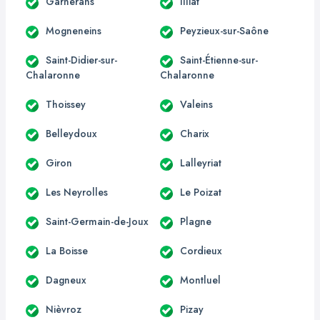
Garnerans
Illiat
Mogneneins
Peyzieux-sur-Saône
Saint-Didier-sur-
Saint-Étienne-sur-
Chalaronne
Chalaronne
Thoissey
Valeins
Belleydoux
Charix
Giron
Lalleyriat
Les Neyrolles
Le Poizat
Saint-Germain-de-Joux
Plagne
La Boisse
Cordieux
Dagneux
Montluel
Nièvroz
Pizay