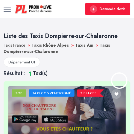
Demande devis
Liste des Taxis Dompierre-sur-Chalaronne
Taxis France
>
Taxis Rhône Alpes
>
Taxis Ain
>
Taxis
Dompierre-sur-Chalaronne
Département 01
Résultat :
Taxi(s)
1
TOP
TAXI CONVENTIONNÉ
7 PLACES