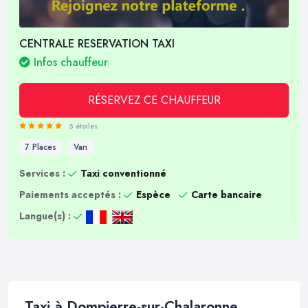
CENTRALE RESERVATION TAXI
Infos chauffeur
RÉSERVEZ CE CHAUFFEUR
5 étoiles
7 Places
Van
Services :
Taxi conventionné
Paiements acceptés :
Espèce
Carte bancaire
Langue(s) :
Taxi à Dompierre-sur-Chalaronne