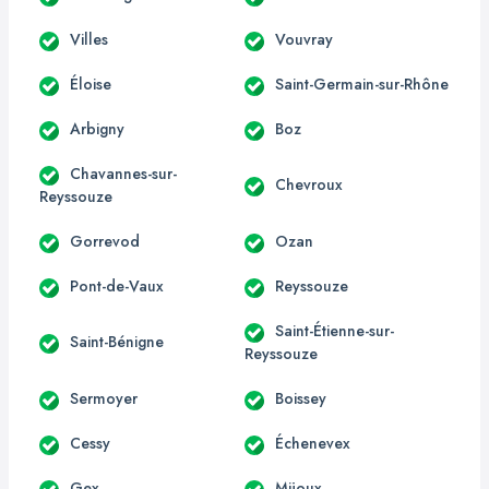
Villes
Vouvray
Éloise
Saint-Germain-sur-Rhône
Arbigny
Boz
Chavannes-sur-
Chevroux
Reyssouze
Gorrevod
Ozan
Pont-de-Vaux
Reyssouze
Saint-Étienne-sur-
Saint-Bénigne
Reyssouze
Sermoyer
Boissey
Cessy
Échenevex
Gex
Mijoux