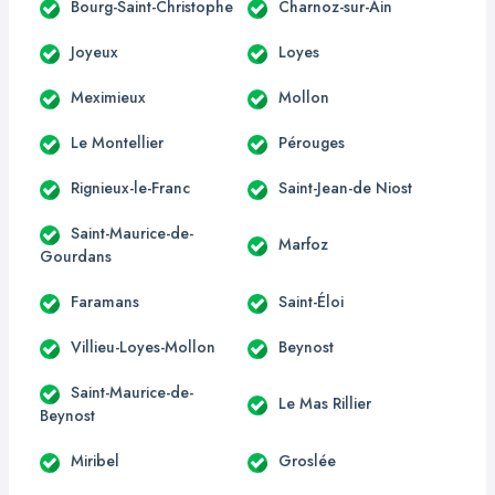
Bourg-Saint-Christophe
Charnoz-sur-Ain
Joyeux
Loyes
Meximieux
Mollon
Le Montellier
Pérouges
Rignieux-le-Franc
Saint-Jean-de Niost
Saint-Maurice-de-
Marfoz
Gourdans
Faramans
Saint-Éloi
Villieu-Loyes-Mollon
Beynost
Saint-Maurice-de-
Le Mas Rillier
Beynost
Miribel
Groslée