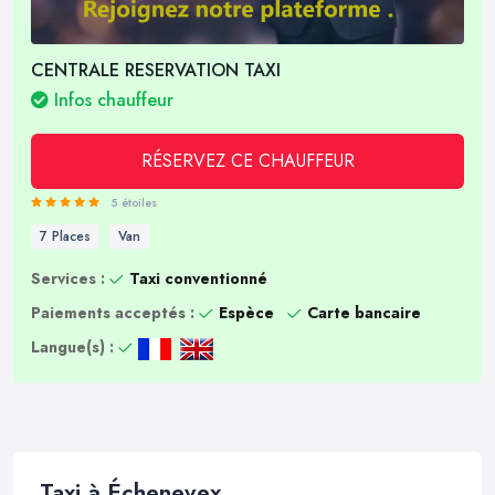
CENTRALE RESERVATION TAXI
Infos chauffeur
RÉSERVEZ CE CHAUFFEUR
5 étoiles
7 Places
Van
Services :
Taxi conventionné
Paiements acceptés :
Espèce
Carte bancaire
Langue(s) :
Taxi à Échenevex