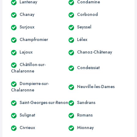
Lantenay
Condamine
Chanay
Corbonod
Surjoux
Seyssel
Champfromier
Lélex
Lajoux
Chanoz-Châtenay
Châtillon-sur-
Condeissiat
Chalaronne
Dompierre-sur-
Neuville-les-Dames
Chalaronne
Saint-Georges-sur-Renon
Sandrans
Sulignat
Romans
Civrieux
Mionnay