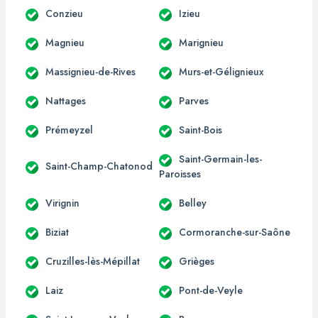
Conzieu
Izieu
Magnieu
Marignieu
Massignieu-de-Rives
Murs-et-Gélignieux
Nattages
Parves
Prémeyzel
Saint-Bois
Saint-Germain-les-
Saint-Champ-Chatonod
Paroisses
Virignin
Belley
Biziat
Cormoranche-sur-Saône
Cruzilles-lès-Mépillat
Grièges
Laiz
Pont-de-Veyle