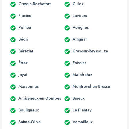
Cressin-Rochefort
Culoz
Flaxieu
Lavours
Pollieu
Vongnes
Béon
Attignat
Béréziat
Cras-sur-Reyssouze
Étrez
Foissiat
Jayat
Malafretaz
Marsonnas
Montrevel-en-Bresse
Ambérieux-en-Dombes
Birieux
Bouligneux
Le Plantay
Sainte-Olive
Versailleux