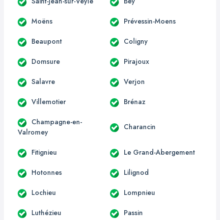
Saint-Jean-sur-Veyle
Bey
Moëns
Prévessin-Moens
Beaupont
Coligny
Domsure
Pirajoux
Salavre
Verjon
Villemotier
Brénaz
Champagne-en-
Charancin
Valromey
Fitignieu
Le Grand-Abergement
Hotonnes
Lilignod
Lochieu
Lompnieu
Luthézieu
Passin