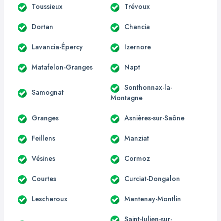
Toussieux
Trévoux
Dortan
Chancia
Lavancia-Épercy
Izernore
Matafelon-Granges
Napt
Sonthonnax-la-
Samognat
Montagne
Granges
Asnières-sur-Saône
Feillens
Manziat
Vésines
Cormoz
Courtes
Curciat-Dongalon
Lescheroux
Mantenay-Montlin
Saint-Julien-sur-