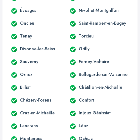
Évosges
Nivollet-Montgriffon
Oncieu
Saint-Rambert-en-Bugey
Tenay
Torcieu
Divonne-les-Bains
Grilly
Sauverny
Ferney-Voltaire
Ornex
Bellegarde-sur-Valserine
Billiat
Châtillon-en-Michaille
Chézery-Forens
Confort
Craz-en-Michaille
Injoux Génissiat
Lancrans
Léaz
Montanges
Ochiaz