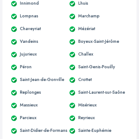
Innimond
Lhuis
Lompnas
Marchamp
Chaveyriat
Mézériat
Vandeins
Boyeux-Saint-Jérôme
Jujurieux
Challex
Péron
Saint-Genis-Pouilly
Saint-Jean-de-Gonville
Crottet
Replonges
Saint-Laurent-sur-Saône
Massieux
Misérieux
Parcieux
Reyrieux
Saint-Didier-de-Formans
Sainte-Euphémie