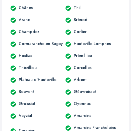
Chânes
Thil
Aranc
Brénod
Champdor
Corlier
Cormaranche-en-Bugey
Hauteville-Lompnes
Hostias
Prémillieu
Thézillieu
Corcelles
Plateau d'Hauteville
Arbent
Bouvent
Géovreisset
Groissiat
Oyonnax
Veyziat
Amareins
Amareins Francheleins
Cesseins