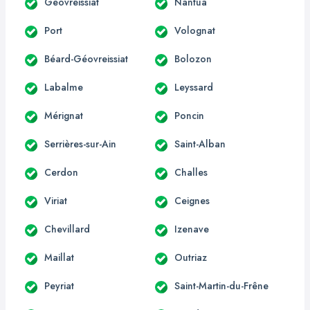
Géovreissiat
Nantua
Port
Volognat
Béard-Géovreissiat
Bolozon
Labalme
Leyssard
Mérignat
Poncin
Serrières-sur-Ain
Saint-Alban
Cerdon
Challes
Viriat
Ceignes
Chevillard
Izenave
Maillat
Outriaz
Peyriat
Saint-Martin-du-Frêne