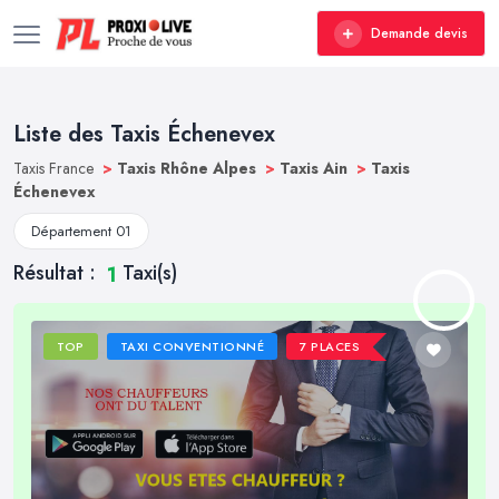
Demande devis
Liste des Taxis Échenevex
Taxis France
>
Taxis Rhône Alpes
>
Taxis Ain
>
Taxis
Échenevex
Département 01
Résultat :
Taxi(s)
1
TOP
TAXI CONVENTIONNÉ
7 PLACES