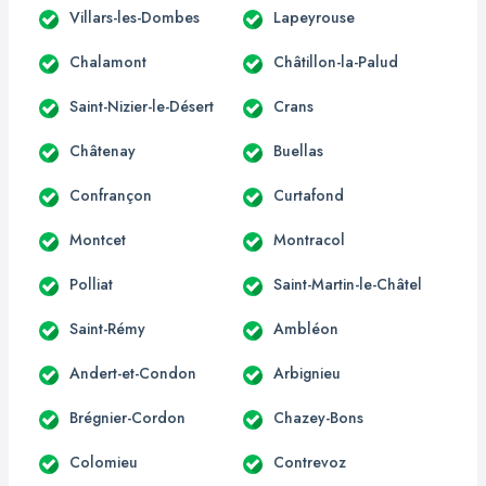
Villars-les-Dombes
Lapeyrouse
Chalamont
Châtillon-la-Palud
Saint-Nizier-le-Désert
Crans
Châtenay
Buellas
Confrançon
Curtafond
Montcet
Montracol
Polliat
Saint-Martin-le-Châtel
Saint-Rémy
Ambléon
Andert-et-Condon
Arbignieu
Brégnier-Cordon
Chazey-Bons
Colomieu
Contrevoz