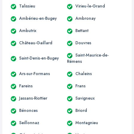
Talissieu
Virieu-le-Grand
Ambérieu-en-Bugey
Ambronay
Ambutrix
Bettant
Château-Gaillard
Douvres
Saint-Maurice-de-
Saint-Denis-en-Bugey
Rémens
Ars-sur-Formans
Chaleins
Fareins
Frans
Jassans-Riottier
Savigneux
Bénonces
Briord
Seillonnaz
Montagnieu