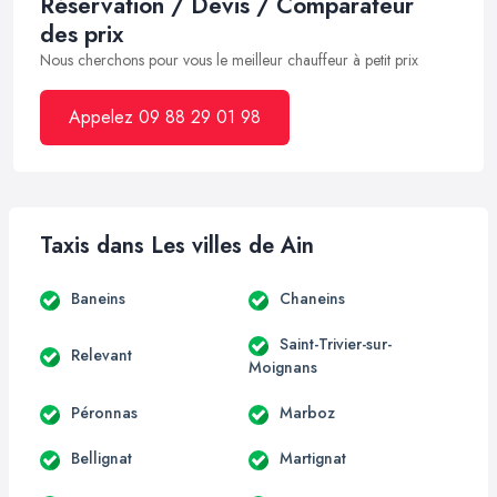
Réservation / Devis / Comparateur
des prix
Nous cherchons pour vous le meilleur chauffeur à petit prix
Appelez 09 88 29 01 98
Taxis dans Les villes de Ain
Baneins
Chaneins
Saint-Trivier-sur-
Relevant
Moignans
Péronnas
Marboz
Bellignat
Martignat