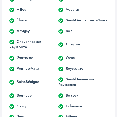
Villes
Vouvray
Éloise
Saint-Germain-sur-Rhône
Arbigny
Boz
Chavannes-sur-
Chevroux
Reyssouze
Gorrevod
Ozan
Pont-de-Vaux
Reyssouze
Saint-Étienne-sur-
Saint-Bénigne
Reyssouze
Sermoyer
Boissey
Cessy
Échenevex
Gex
Mijoux