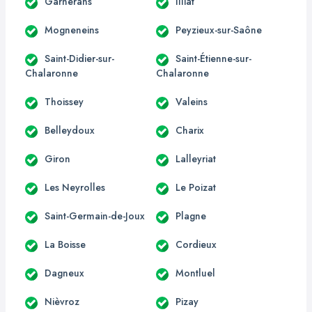
Garnerans
Illiat
Mogneneins
Peyzieux-sur-Saône
Saint-Didier-sur-
Saint-Étienne-sur-
Chalaronne
Chalaronne
Thoissey
Valeins
Belleydoux
Charix
Giron
Lalleyriat
Les Neyrolles
Le Poizat
Saint-Germain-de-Joux
Plagne
La Boisse
Cordieux
Dagneux
Montluel
Nièvroz
Pizay