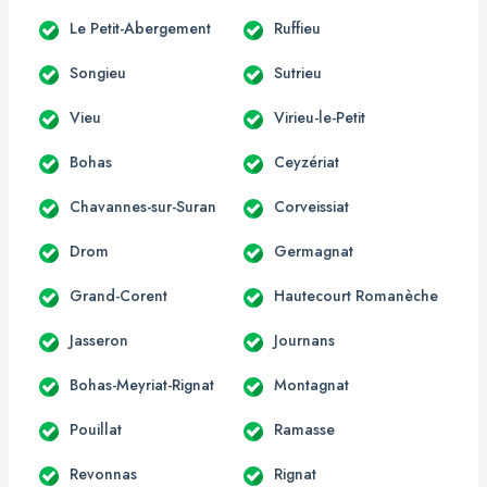
Le Petit-Abergement
Ruffieu
Songieu
Sutrieu
Vieu
Virieu-le-Petit
Bohas
Ceyzériat
Chavannes-sur-Suran
Corveissiat
Drom
Germagnat
Grand-Corent
Hautecourt Romanèche
Jasseron
Journans
Bohas-Meyriat-Rignat
Montagnat
Pouillat
Ramasse
Revonnas
Rignat