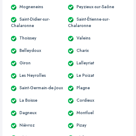
Mogneneins
Peyzieux-sur-Saône
Saint-Didier-sur-
Saint-Étienne-sur-
Chalaronne
Chalaronne
Thoissey
Valeins
Belleydoux
Charix
Giron
Lalleyriat
Les Neyrolles
Le Poizat
Saint-Germain-de-Joux
Plagne
La Boisse
Cordieux
Dagneux
Montluel
Nièvroz
Pizay