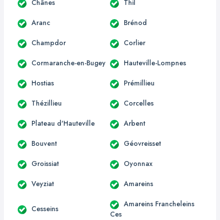
Chânes
Thil
Aranc
Brénod
Champdor
Corlier
Cormaranche-en-Bugey
Hauteville-Lompnes
Hostias
Prémillieu
Thézillieu
Corcelles
Plateau d'Hauteville
Arbent
Bouvent
Géovreisset
Groissiat
Oyonnax
Veyziat
Amareins
Amareins Francheleins
Cesseins
Ces