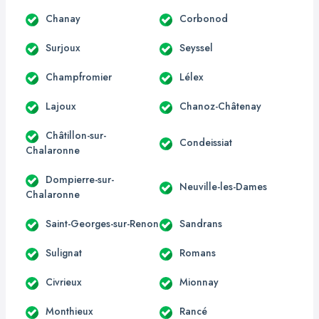
Chanay
Corbonod
Surjoux
Seyssel
Champfromier
Lélex
Lajoux
Chanoz-Châtenay
Châtillon-sur-
Condeissiat
Chalaronne
Dompierre-sur-
Neuville-les-Dames
Chalaronne
Saint-Georges-sur-Renon
Sandrans
Sulignat
Romans
Civrieux
Mionnay
Monthieux
Rancé