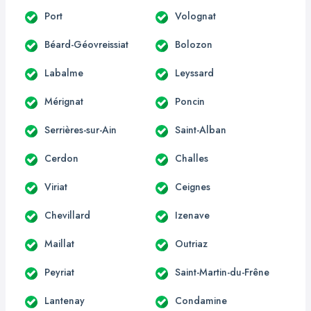
Port
Volognat
Béard-Géovreissiat
Bolozon
Labalme
Leyssard
Mérignat
Poncin
Serrières-sur-Ain
Saint-Alban
Cerdon
Challes
Viriat
Ceignes
Chevillard
Izenave
Maillat
Outriaz
Peyriat
Saint-Martin-du-Frêne
Lantenay
Condamine