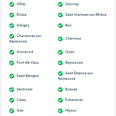
Villes
Vouvray
Éloise
Saint-Germain-sur-Rhône
Arbigny
Boz
Chavannes-sur-
Chevroux
Reyssouze
Gorrevod
Ozan
Pont-de-Vaux
Reyssouze
Saint-Étienne-sur-
Saint-Bénigne
Reyssouze
Sermoyer
Boissey
Cessy
Échenevex
Gex
Mijoux