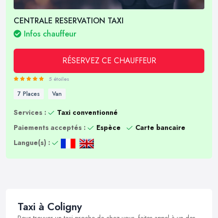
CENTRALE RESERVATION TAXI
Infos chauffeur
RÉSERVEZ CE CHAUFFEUR
5 étoiles
7 Places
Van
Services :
Taxi conventionné
Paiements acceptés :
Espèce
Carte bancaire
Langue(s) :
Taxi à Coligny
Pour trouver un taxi proche de chez vous, faites appel à un des