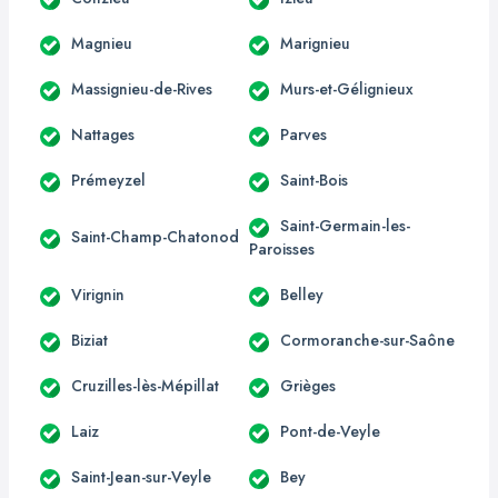
Magnieu
Marignieu
Massignieu-de-Rives
Murs-et-Gélignieux
Nattages
Parves
Prémeyzel
Saint-Bois
Saint-Germain-les-
Saint-Champ-Chatonod
Paroisses
Virignin
Belley
Biziat
Cormoranche-sur-Saône
Cruzilles-lès-Mépillat
Grièges
Laiz
Pont-de-Veyle
Saint-Jean-sur-Veyle
Bey