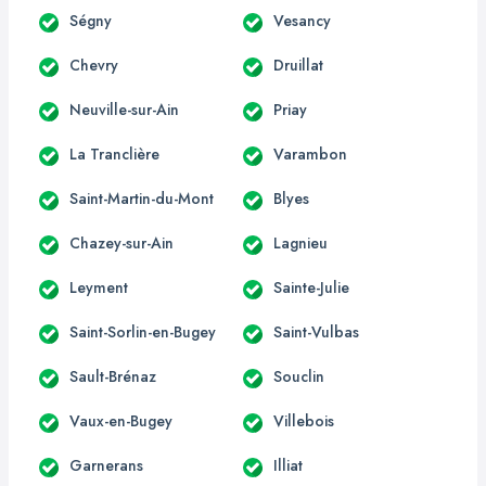
Ségny
Vesancy
Chevry
Druillat
Neuville-sur-Ain
Priay
La Tranclière
Varambon
Saint-Martin-du-Mont
Blyes
Chazey-sur-Ain
Lagnieu
Leyment
Sainte-Julie
Saint-Sorlin-en-Bugey
Saint-Vulbas
Sault-Brénaz
Souclin
Vaux-en-Bugey
Villebois
Garnerans
Illiat