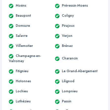
Moëns
Prévessin-Moens
Beaupont
Coligny
Domsure
Pirajoux
Salavre
Verjon
Villemotier
Brénaz
Champagne-en-
Charancin
Valromey
Fitignieu
Le Grand-Abergement
Hotonnes
Lilignod
Lochieu
Lompnieu
Luthézieu
Passin