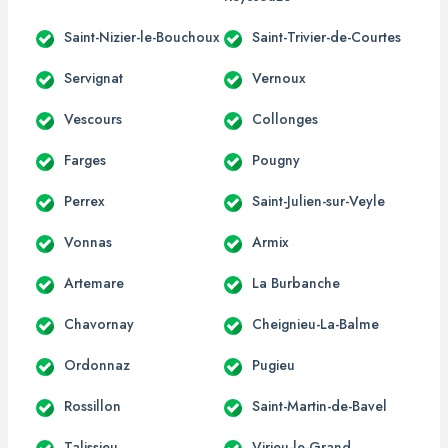
Saint-Nizier-le-Bouchoux
Saint-Trivier-de-Courtes
Servignat
Vernoux
Vescours
Collonges
Farges
Pougny
Perrex
Saint-Julien-sur-Veyle
Vonnas
Armix
Artemare
La Burbanche
Chavornay
Cheignieu-La-Balme
Ordonnaz
Pugieu
Rossillon
Saint-Martin-de-Bavel
Talissieu
Virieu-le-Grand