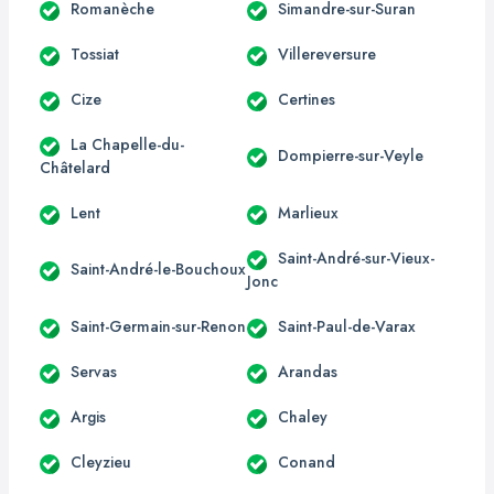
Romanèche
Simandre-sur-Suran
Tossiat
Villereversure
Cize
Certines
La Chapelle-du-
Dompierre-sur-Veyle
Châtelard
Lent
Marlieux
Saint-André-sur-Vieux-
Saint-André-le-Bouchoux
Jonc
Saint-Germain-sur-Renon
Saint-Paul-de-Varax
Servas
Arandas
Argis
Chaley
Cleyzieu
Conand