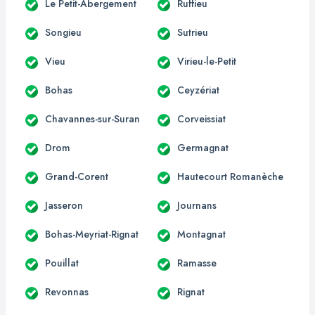
Le Petit-Abergement
Ruffieu
Songieu
Sutrieu
Vieu
Virieu-le-Petit
Bohas
Ceyzériat
Chavannes-sur-Suran
Corveissiat
Drom
Germagnat
Grand-Corent
Hautecourt Romanèche
Jasseron
Journans
Bohas-Meyriat-Rignat
Montagnat
Pouillat
Ramasse
Revonnas
Rignat