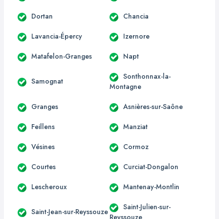
Dortan
Chancia
Lavancia-Épercy
Izernore
Matafelon-Granges
Napt
Sonthonnax-la-
Samognat
Montagne
Granges
Asnières-sur-Saône
Feillens
Manziat
Vésines
Cormoz
Courtes
Curciat-Dongalon
Lescheroux
Mantenay-Montlin
Saint-Julien-sur-
Saint-Jean-sur-Reyssouze
Reyssouze