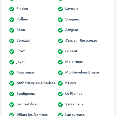
Flaxieu
Lavours
Pollieu
Vongnes
Béon
Attignat
Béréziat
Cras-sur-Reyssouze
Étrez
Foissiat
Jayat
Malafretaz
Marsonnas
Montrevel-en-Bresse
Ambérieux-en-Dombes
Birieux
Bouligneux
Le Plantay
Sainte-Olive
Versailleux
Villars-les-Dombes
Lapeyrouse