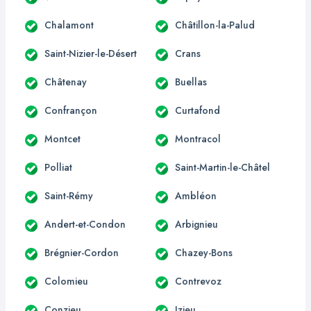
Chalamont
Châtillon-la-Palud
Saint-Nizier-le-Désert
Crans
Châtenay
Buellas
Confrançon
Curtafond
Montcet
Montracol
Polliat
Saint-Martin-le-Châtel
Saint-Rémy
Ambléon
Andert-et-Condon
Arbignieu
Brégnier-Cordon
Chazey-Bons
Colomieu
Contrevoz
Conzieu
Izieu