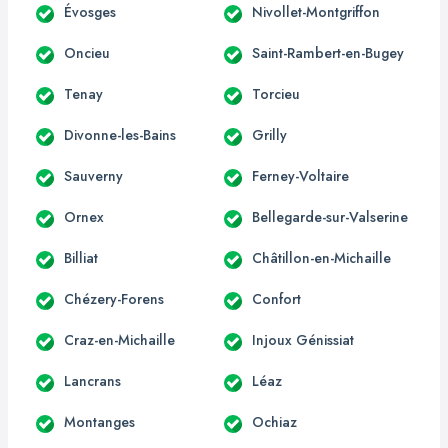
Évosges
Nivollet-Montgriffon
Oncieu
Saint-Rambert-en-Bugey
Tenay
Torcieu
Divonne-les-Bains
Grilly
Sauverny
Ferney-Voltaire
Ornex
Bellegarde-sur-Valserine
Billiat
Châtillon-en-Michaille
Chézery-Forens
Confort
Craz-en-Michaille
Injoux Génissiat
Lancrans
Léaz
Montanges
Ochiaz