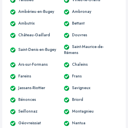
Ambérieu-en-Bugey
Ambronay
Ambutrix
Bettant
Château-Gaillard
Douvres
Saint-Maurice-de-
Saint-Denis-en-Bugey
Rémens
Ars-sur-Formans
Chaleins
Fareins
Frans
Jassans-Riottier
Savigneux
Bénonces
Briord
Seillonnaz
Montagnieu
Géovreissiat
Nantua