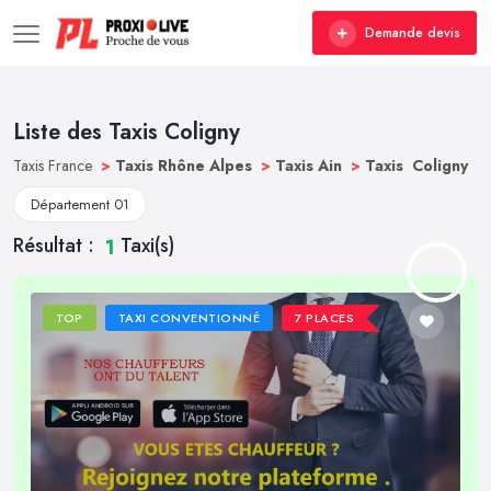
Demande devis
Liste des Taxis Coligny
Taxis France
>
Taxis Rhône Alpes
>
Taxis Ain
>
Taxis Coligny
Département 01
Résultat :
Taxi(s)
1
TOP
TAXI CONVENTIONNÉ
7 PLACES