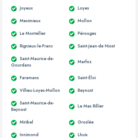
Joyeux
Loyes
Meximieux
Mollon
Le Montellier
Pérouges
Rignieux-le-Franc
Saint-Jean-de Niost
Saint-Maurice-de-
Marfoz
Gourdans
Faramans
Saint-Éloi
Villieu-Loyes-Mollon
Beynost
Saint-Maurice-de-
Le Mas Rillier
Beynost
Miribel
Groslée
Innimond
Lhuis