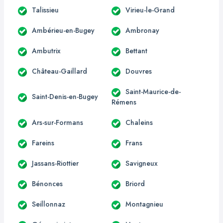
Talissieu
Virieu-le-Grand
Ambérieu-en-Bugey
Ambronay
Ambutrix
Bettant
Château-Gaillard
Douvres
Saint-Maurice-de-
Saint-Denis-en-Bugey
Rémens
Ars-sur-Formans
Chaleins
Fareins
Frans
Jassans-Riottier
Savigneux
Bénonces
Briord
Seillonnaz
Montagnieu