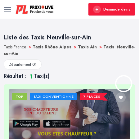
Demande devis
Liste des Taxis Neuville-sur-Ain
Taxis France
>
Taxis Rhône Alpes
>
Taxis Ain
>
Taxis Neuville-
sur-Ain
Département 01
Résultat :
Taxi(s)
1
TOP
TAXI CONVENTIONNÉ
7 PLACES