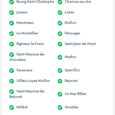
Bourg-Saint-Christophe
Charnoz-sur-Ain
Joyeux
Loyes
Meximieux
Mollon
Le Montellier
Pérouges
Rignieux-le-Franc
Saint-Jean-de Niost
Saint-Maurice-de-
Marfoz
Gourdans
Faramans
Saint-Éloi
Villieu-Loyes-Mollon
Beynost
Saint-Maurice-de-
Le Mas Rillier
Beynost
Miribel
Groslée