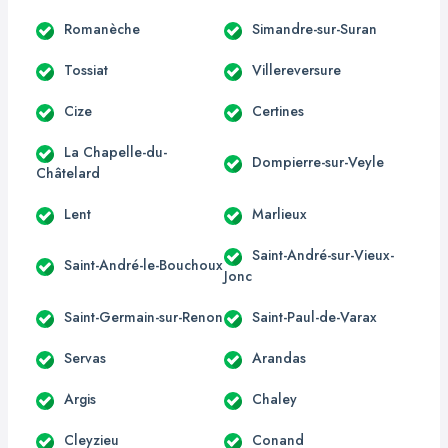
Romanèche
Simandre-sur-Suran
Tossiat
Villereversure
Cize
Certines
La Chapelle-du-
Dompierre-sur-Veyle
Châtelard
Lent
Marlieux
Saint-André-sur-Vieux-
Saint-André-le-Bouchoux
Jonc
Saint-Germain-sur-Renon
Saint-Paul-de-Varax
Servas
Arandas
Argis
Chaley
Cleyzieu
Conand