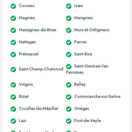
Conzieu
Izieu
Magnieu
Marignieu
Massignieu-de-Rives
Murs-et-Gélignieux
Nattages
Parves
Prémeyzel
Saint-Bois
Saint-Germain-les-
Saint-Champ-Chatonod
Paroisses
Virignin
Belley
Biziat
Cormoranche-sur-Saône
Cruzilles-lès-Mépillat
Grièges
Laiz
Pont-de-Veyle