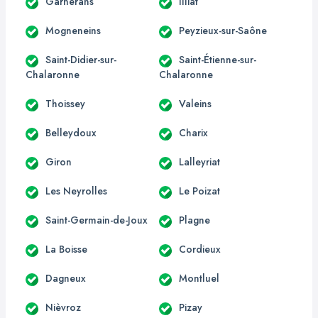
Garnerans
Illiat
Mogneneins
Peyzieux-sur-Saône
Saint-Didier-sur-
Saint-Étienne-sur-
Chalaronne
Chalaronne
Thoissey
Valeins
Belleydoux
Charix
Giron
Lalleyriat
Les Neyrolles
Le Poizat
Saint-Germain-de-Joux
Plagne
La Boisse
Cordieux
Dagneux
Montluel
Nièvroz
Pizay