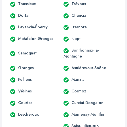
Toussieux
Trévoux
Dortan
Chancia
Lavancia-Épercy
Izernore
Matafelon-Granges
Napt
Sonthonnax-la-
Samognat
Montagne
Granges
Asnières-sur-Saône
Feillens
Manziat
Vésines
Cormoz
Courtes
Curciat-Dongalon
Lescheroux
Mantenay-Montlin
Saint-Julien-sur-