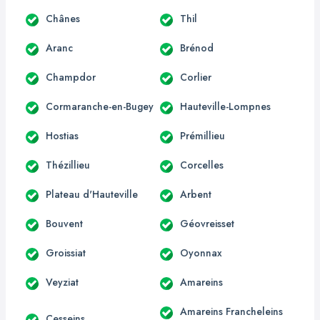
Chânes
Thil
Aranc
Brénod
Champdor
Corlier
Cormaranche-en-Bugey
Hauteville-Lompnes
Hostias
Prémillieu
Thézillieu
Corcelles
Plateau d'Hauteville
Arbent
Bouvent
Géovreisset
Groissiat
Oyonnax
Veyziat
Amareins
Amareins Francheleins
Cesseins