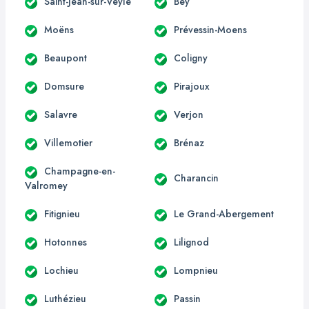
Saint-Jean-sur-Veyle
Bey
Moëns
Prévessin-Moens
Beaupont
Coligny
Domsure
Pirajoux
Salavre
Verjon
Villemotier
Brénaz
Champagne-en-
Charancin
Valromey
Fitignieu
Le Grand-Abergement
Hotonnes
Lilignod
Lochieu
Lompnieu
Luthézieu
Passin