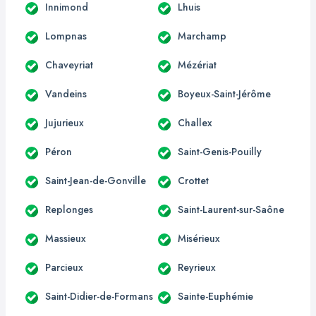
Innimond
Lhuis
Lompnas
Marchamp
Chaveyriat
Mézériat
Vandeins
Boyeux-Saint-Jérôme
Jujurieux
Challex
Péron
Saint-Genis-Pouilly
Saint-Jean-de-Gonville
Crottet
Replonges
Saint-Laurent-sur-Saône
Massieux
Misérieux
Parcieux
Reyrieux
Saint-Didier-de-Formans
Sainte-Euphémie