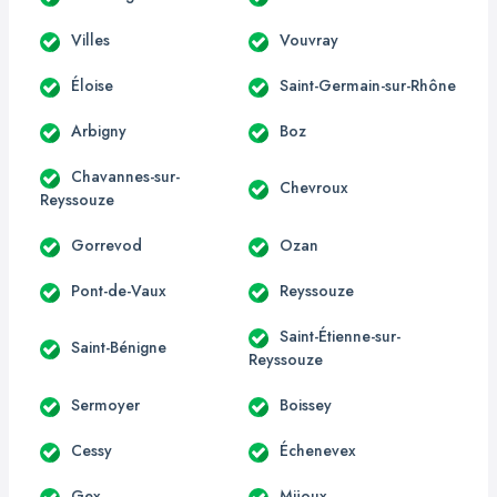
Villes
Vouvray
Éloise
Saint-Germain-sur-Rhône
Arbigny
Boz
Chavannes-sur-
Chevroux
Reyssouze
Gorrevod
Ozan
Pont-de-Vaux
Reyssouze
Saint-Étienne-sur-
Saint-Bénigne
Reyssouze
Sermoyer
Boissey
Cessy
Échenevex
Gex
Mijoux