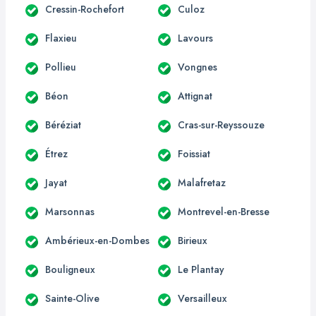
Cressin-Rochefort
Culoz
Flaxieu
Lavours
Pollieu
Vongnes
Béon
Attignat
Béréziat
Cras-sur-Reyssouze
Étrez
Foissiat
Jayat
Malafretaz
Marsonnas
Montrevel-en-Bresse
Ambérieux-en-Dombes
Birieux
Bouligneux
Le Plantay
Sainte-Olive
Versailleux