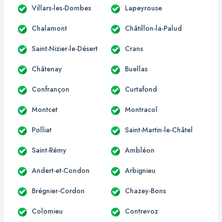
Villars-les-Dombes
Lapeyrouse
Chalamont
Châtillon-la-Palud
Saint-Nizier-le-Désert
Crans
Châtenay
Buellas
Confrançon
Curtafond
Montcet
Montracol
Polliat
Saint-Martin-le-Châtel
Saint-Rémy
Ambléon
Andert-et-Condon
Arbignieu
Brégnier-Cordon
Chazey-Bons
Colomieu
Contrevoz