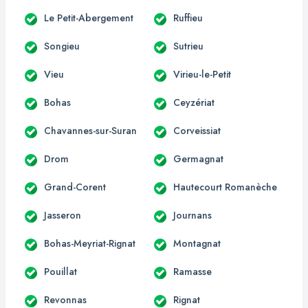
Le Petit-Abergement
Ruffieu
Songieu
Sutrieu
Vieu
Virieu-le-Petit
Bohas
Ceyzériat
Chavannes-sur-Suran
Corveissiat
Drom
Germagnat
Grand-Corent
Hautecourt Romanèche
Jasseron
Journans
Bohas-Meyriat-Rignat
Montagnat
Pouillat
Ramasse
Revonnas
Rignat