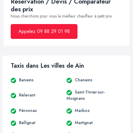
Réservation / Devis / Comparateur
des prix
Nous cherchons pour vous le meilleur chauffeur à petit prix
Appelez 09 88 29 01 98
Taxis dans Les villes de Ain
Baneins
Chaneins
Saint-Trivier-sur-
Relevant
Moignans
Péronnas
Marboz
Bellignat
Martignat