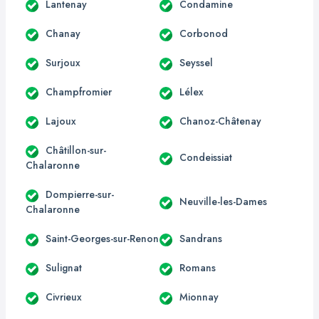
Lantenay
Condamine
Chanay
Corbonod
Surjoux
Seyssel
Champfromier
Lélex
Lajoux
Chanoz-Châtenay
Châtillon-sur-
Condeissiat
Chalaronne
Dompierre-sur-
Neuville-les-Dames
Chalaronne
Saint-Georges-sur-Renon
Sandrans
Sulignat
Romans
Civrieux
Mionnay