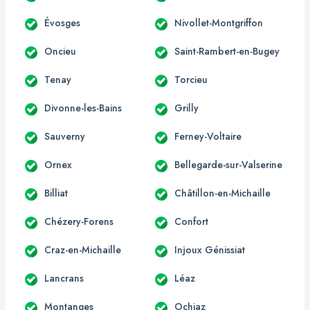
Évosges
Nivollet-Montgriffon
Oncieu
Saint-Rambert-en-Bugey
Tenay
Torcieu
Divonne-les-Bains
Grilly
Sauverny
Ferney-Voltaire
Ornex
Bellegarde-sur-Valserine
Billiat
Châtillon-en-Michaille
Chézery-Forens
Confort
Craz-en-Michaille
Injoux Génissiat
Lancrans
Léaz
Montanges
Ochiaz