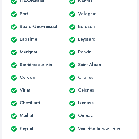
Géovreissiat
Nantua
Port
Volognat
Béard-Géovreissiat
Bolozon
Labalme
Leyssard
Mérignat
Poncin
Serrières-sur-Ain
Saint-Alban
Cerdon
Challes
Viriat
Ceignes
Chevillard
Izenave
Maillat
Outriaz
Peyriat
Saint-Martin-du-Frêne