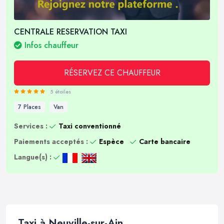
CENTRALE RESERVATION TAXI
Infos chauffeur
RÉSERVEZ CE CHAUFFEUR
5 étoiles
7 Places
Van
Services :
Taxi conventionné
Paiements acceptés :
Espèce
Carte bancaire
Langue(s) :
Taxi à Neuville-sur-Ain