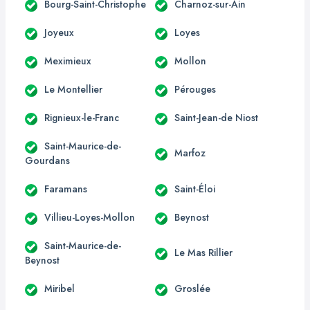
Bourg-Saint-Christophe
Charnoz-sur-Ain
Joyeux
Loyes
Meximieux
Mollon
Le Montellier
Pérouges
Rignieux-le-Franc
Saint-Jean-de Niost
Saint-Maurice-de-
Marfoz
Gourdans
Faramans
Saint-Éloi
Villieu-Loyes-Mollon
Beynost
Saint-Maurice-de-
Le Mas Rillier
Beynost
Miribel
Groslée