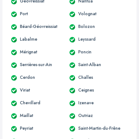
Géovreissiat
Nantua
Port
Volognat
Béard-Géovreissiat
Bolozon
Labalme
Leyssard
Mérignat
Poncin
Serrières-sur-Ain
Saint-Alban
Cerdon
Challes
Viriat
Ceignes
Chevillard
Izenave
Maillat
Outriaz
Peyriat
Saint-Martin-du-Frêne