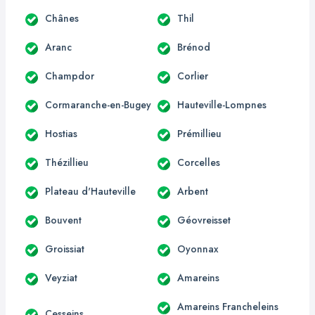
Chânes
Thil
Aranc
Brénod
Champdor
Corlier
Cormaranche-en-Bugey
Hauteville-Lompnes
Hostias
Prémillieu
Thézillieu
Corcelles
Plateau d'Hauteville
Arbent
Bouvent
Géovreisset
Groissiat
Oyonnax
Veyziat
Amareins
Amareins Francheleins
Cesseins