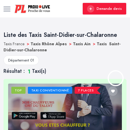
Demande devis
Liste des Taxis Saint-Didier-sur-Chalaronne
Taxis France
>
Taxis Rhône Alpes
>
Taxis Ain
>
Taxis Saint-
Didier-sur-Chalaronne
Département 01
Résultat :
Taxi(s)
1
TOP
TAXI CONVENTIONNÉ
7 PLACES