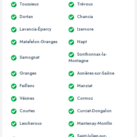
Toussieux
Trévoux
Dortan
Chancia
Lavancia-Épercy
Izernore
Matafelon-Granges
Napt
Sonthonnax-la-
Samognat
Montagne
Granges
Asnières-sur-Saône
Feillens
Manziat
Vésines
Cormoz
Courtes
Curciat-Dongalon
Lescheroux
Mantenay-Montlin
Saint-Julien-sur-