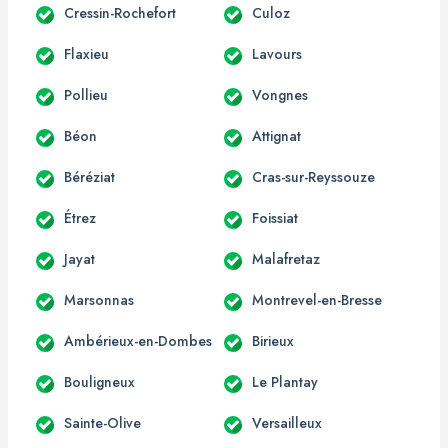
Cressin-Rochefort
Culoz
Flaxieu
Lavours
Pollieu
Vongnes
Béon
Attignat
Béréziat
Cras-sur-Reyssouze
Étrez
Foissiat
Jayat
Malafretaz
Marsonnas
Montrevel-en-Bresse
Ambérieux-en-Dombes
Birieux
Bouligneux
Le Plantay
Sainte-Olive
Versailleux