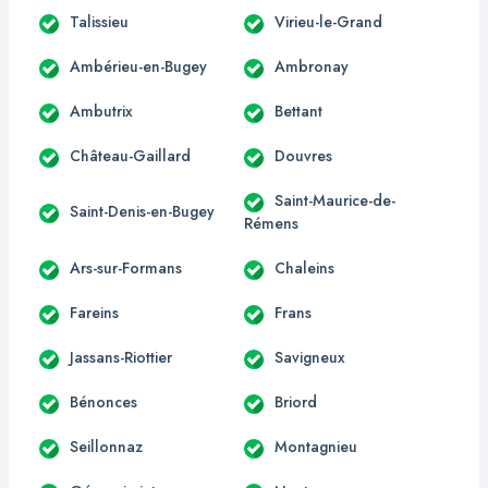
Talissieu
Virieu-le-Grand
Ambérieu-en-Bugey
Ambronay
Ambutrix
Bettant
Château-Gaillard
Douvres
Saint-Maurice-de-
Saint-Denis-en-Bugey
Rémens
Ars-sur-Formans
Chaleins
Fareins
Frans
Jassans-Riottier
Savigneux
Bénonces
Briord
Seillonnaz
Montagnieu