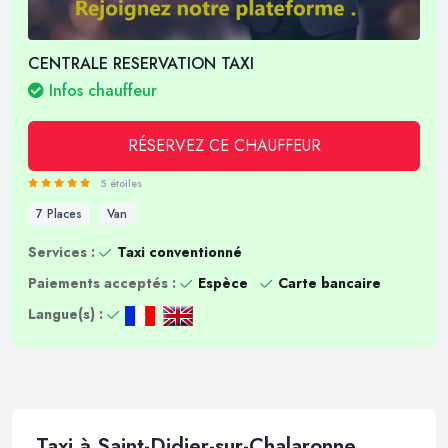
CENTRALE RESERVATION TAXI
Infos chauffeur
RÉSERVEZ CE CHAUFFEUR
5 étoiles
7 Places
Van
Services :
Taxi conventionné
Paiements acceptés :
Espèce
Carte bancaire
Langue(s) :
Taxi à Saint-Didier-sur-Chalaronne