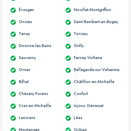
Évosges
Nivollet-Montgriffon
Oncieu
Saint-Rambert-en-Bugey
Tenay
Torcieu
Divonne-les-Bains
Grilly
Sauverny
Ferney-Voltaire
Ornex
Bellegarde-sur-Valserine
Billiat
Châtillon-en-Michaille
Chézery-Forens
Confort
Craz-en-Michaille
Injoux Génissiat
Lancrans
Léaz
Montanges
Ochiaz