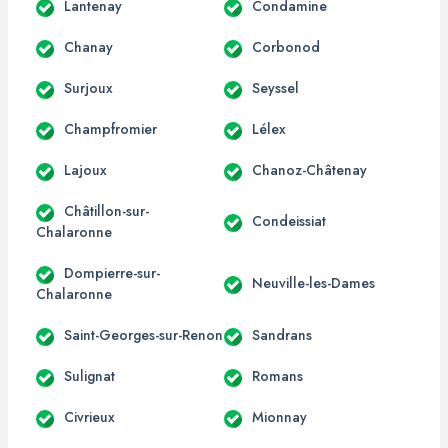
Lantenay
Condamine
Chanay
Corbonod
Surjoux
Seyssel
Champfromier
Lélex
Lajoux
Chanoz-Châtenay
Châtillon-sur-
Condeissiat
Chalaronne
Dompierre-sur-
Neuville-les-Dames
Chalaronne
Saint-Georges-sur-Renon
Sandrans
Sulignat
Romans
Civrieux
Mionnay