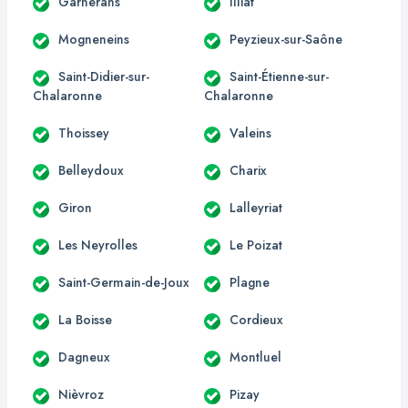
Garnerans
Illiat
Mogneneins
Peyzieux-sur-Saône
Saint-Didier-sur-
Saint-Étienne-sur-
Chalaronne
Chalaronne
Thoissey
Valeins
Belleydoux
Charix
Giron
Lalleyriat
Les Neyrolles
Le Poizat
Saint-Germain-de-Joux
Plagne
La Boisse
Cordieux
Dagneux
Montluel
Nièvroz
Pizay