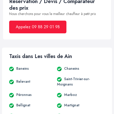
Réservation / Devis / Comparateur
des prix
Nous cherchons pour vous le meilleur chauffeur à petit prix
Appelez 09 88 29 01 98
Taxis dans Les villes de Ain
Baneins
Chaneins
Saint-Trivier-sur-
Relevant
Moignans
Péronnas
Marboz
Bellignat
Martignat