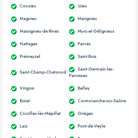
Conzieu
Izieu
Magnieu
Marignieu
Massignieu-de-Rives
Murs-et-Gélignieux
Nattages
Parves
Prémeyzel
Saint-Bois
Saint-Germain-les-
Saint-Champ-Chatonod
Paroisses
Virignin
Belley
Biziat
Cormoranche-sur-Saône
Cruzilles-lès-Mépillat
Grièges
Laiz
Pont-de-Veyle