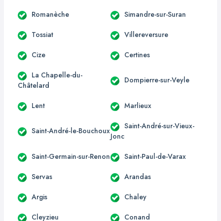
Romanèche
Simandre-sur-Suran
Tossiat
Villereversure
Cize
Certines
La Chapelle-du-
Dompierre-sur-Veyle
Châtelard
Lent
Marlieux
Saint-André-sur-Vieux-
Saint-André-le-Bouchoux
Jonc
Saint-Germain-sur-Renon
Saint-Paul-de-Varax
Servas
Arandas
Argis
Chaley
Cleyzieu
Conand