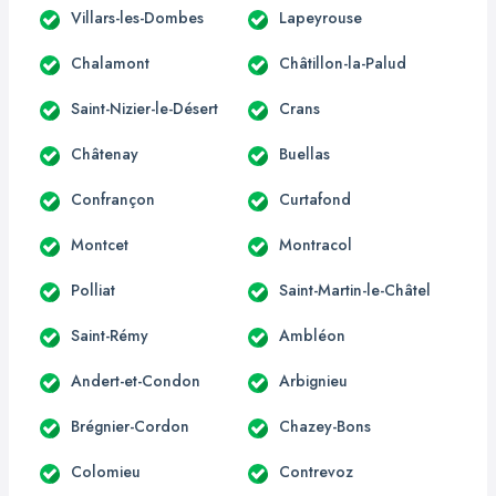
Villars-les-Dombes
Lapeyrouse
Chalamont
Châtillon-la-Palud
Saint-Nizier-le-Désert
Crans
Châtenay
Buellas
Confrançon
Curtafond
Montcet
Montracol
Polliat
Saint-Martin-le-Châtel
Saint-Rémy
Ambléon
Andert-et-Condon
Arbignieu
Brégnier-Cordon
Chazey-Bons
Colomieu
Contrevoz