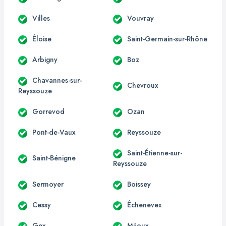
Villes
Vouvray
Éloise
Saint-Germain-sur-Rhône
Arbigny
Boz
Chavannes-sur-
Chevroux
Reyssouze
Gorrevod
Ozan
Pont-de-Vaux
Reyssouze
Saint-Étienne-sur-
Saint-Bénigne
Reyssouze
Sermoyer
Boissey
Cessy
Échenevex
Gex
Mijoux