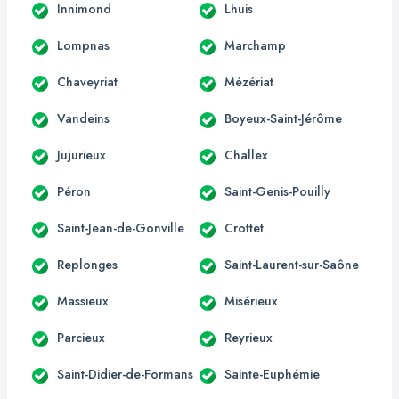
Innimond
Lhuis
Lompnas
Marchamp
Chaveyriat
Mézériat
Vandeins
Boyeux-Saint-Jérôme
Jujurieux
Challex
Péron
Saint-Genis-Pouilly
Saint-Jean-de-Gonville
Crottet
Replonges
Saint-Laurent-sur-Saône
Massieux
Misérieux
Parcieux
Reyrieux
Saint-Didier-de-Formans
Sainte-Euphémie