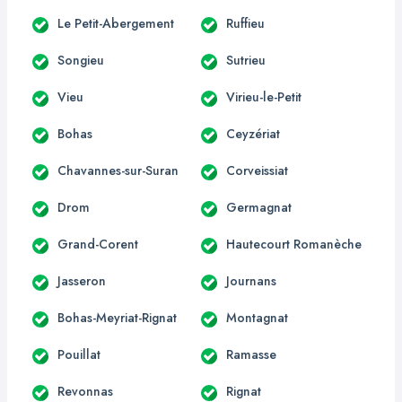
Le Petit-Abergement
Ruffieu
Songieu
Sutrieu
Vieu
Virieu-le-Petit
Bohas
Ceyzériat
Chavannes-sur-Suran
Corveissiat
Drom
Germagnat
Grand-Corent
Hautecourt Romanèche
Jasseron
Journans
Bohas-Meyriat-Rignat
Montagnat
Pouillat
Ramasse
Revonnas
Rignat