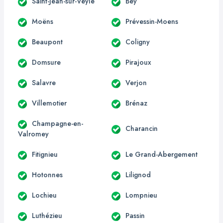
Saint-Jean-sur-Veyle
Bey
Moëns
Prévessin-Moens
Beaupont
Coligny
Domsure
Pirajoux
Salavre
Verjon
Villemotier
Brénaz
Champagne-en-
Charancin
Valromey
Fitignieu
Le Grand-Abergement
Hotonnes
Lilignod
Lochieu
Lompnieu
Luthézieu
Passin