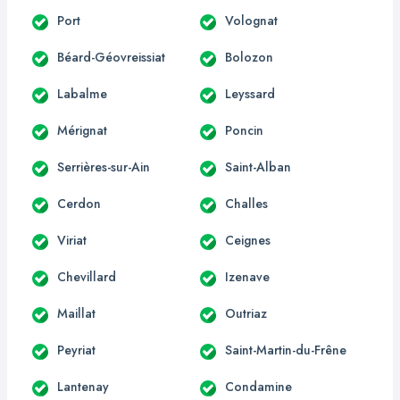
Port
Volognat
Béard-Géovreissiat
Bolozon
Labalme
Leyssard
Mérignat
Poncin
Serrières-sur-Ain
Saint-Alban
Cerdon
Challes
Viriat
Ceignes
Chevillard
Izenave
Maillat
Outriaz
Peyriat
Saint-Martin-du-Frêne
Lantenay
Condamine