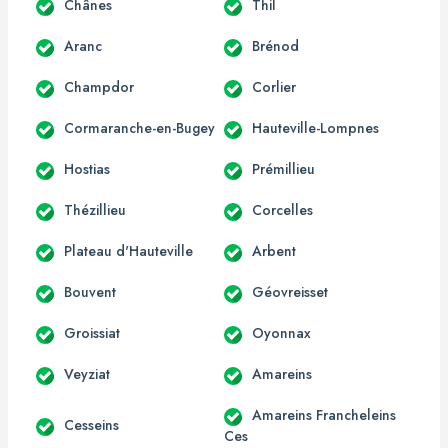
Chânes
Thil
Aranc
Brénod
Champdor
Corlier
Cormaranche-en-Bugey
Hauteville-Lompnes
Hostias
Prémillieu
Thézillieu
Corcelles
Plateau d'Hauteville
Arbent
Bouvent
Géovreisset
Groissiat
Oyonnax
Veyziat
Amareins
Amareins Francheleins
Cesseins
Ces