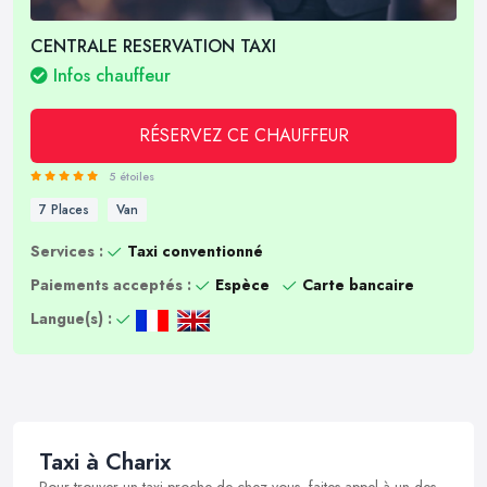
CENTRALE RESERVATION TAXI
Infos chauffeur
RÉSERVEZ CE CHAUFFEUR
5 étoiles
7 Places
Van
Services :
Taxi conventionné
Paiements acceptés :
Espèce
Carte bancaire
Langue(s) :
Taxi à Charix
Pour trouver un taxi proche de chez vous, faites appel à un des