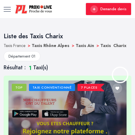
Demande devis
Liste des Taxis Charix
Taxis France
>
Taxis Rhône Alpes
>
Taxis Ain
>
Taxis Charix
Département 01
Résultat :
Taxi(s)
1
TOP
TAXI CONVENTIONNÉ
7 PLACES