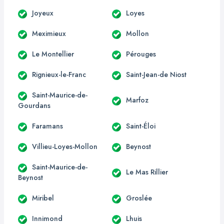
Joyeux
Loyes
Meximieux
Mollon
Le Montellier
Pérouges
Rignieux-le-Franc
Saint-Jean-de Niost
Saint-Maurice-de-
Marfoz
Gourdans
Faramans
Saint-Éloi
Villieu-Loyes-Mollon
Beynost
Saint-Maurice-de-
Le Mas Rillier
Beynost
Miribel
Groslée
Innimond
Lhuis