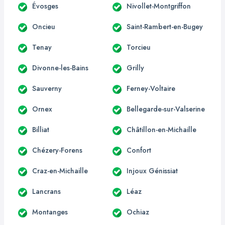
Évosges
Nivollet-Montgriffon
Oncieu
Saint-Rambert-en-Bugey
Tenay
Torcieu
Divonne-les-Bains
Grilly
Sauverny
Ferney-Voltaire
Ornex
Bellegarde-sur-Valserine
Billiat
Châtillon-en-Michaille
Chézery-Forens
Confort
Craz-en-Michaille
Injoux Génissiat
Lancrans
Léaz
Montanges
Ochiaz