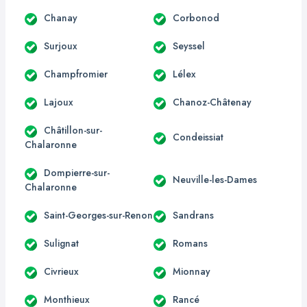
Chanay
Corbonod
Surjoux
Seyssel
Champfromier
Lélex
Lajoux
Chanoz-Châtenay
Châtillon-sur-
Condeissiat
Chalaronne
Dompierre-sur-
Neuville-les-Dames
Chalaronne
Saint-Georges-sur-Renon
Sandrans
Sulignat
Romans
Civrieux
Mionnay
Monthieux
Rancé