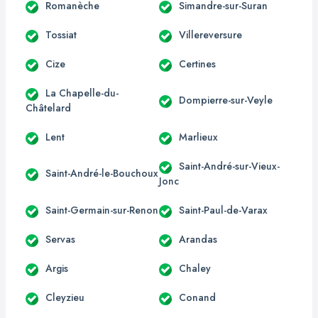
Romanèche
Simandre-sur-Suran
Tossiat
Villereversure
Cize
Certines
La Chapelle-du-
Dompierre-sur-Veyle
Châtelard
Lent
Marlieux
Saint-André-sur-Vieux-
Saint-André-le-Bouchoux
Jonc
Saint-Germain-sur-Renon
Saint-Paul-de-Varax
Servas
Arandas
Argis
Chaley
Cleyzieu
Conand