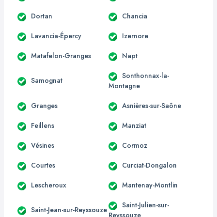
Dortan
Chancia
Lavancia-Épercy
Izernore
Matafelon-Granges
Napt
Sonthonnax-la-
Samognat
Montagne
Granges
Asnières-sur-Saône
Feillens
Manziat
Vésines
Cormoz
Courtes
Curciat-Dongalon
Lescheroux
Mantenay-Montlin
Saint-Julien-sur-
Saint-Jean-sur-Reyssouze
Reyssouze