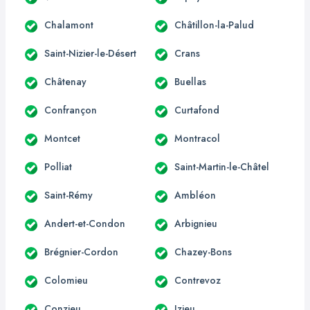
Chalamont
Châtillon-la-Palud
Saint-Nizier-le-Désert
Crans
Châtenay
Buellas
Confrançon
Curtafond
Montcet
Montracol
Polliat
Saint-Martin-le-Châtel
Saint-Rémy
Ambléon
Andert-et-Condon
Arbignieu
Brégnier-Cordon
Chazey-Bons
Colomieu
Contrevoz
Conzieu
Izieu