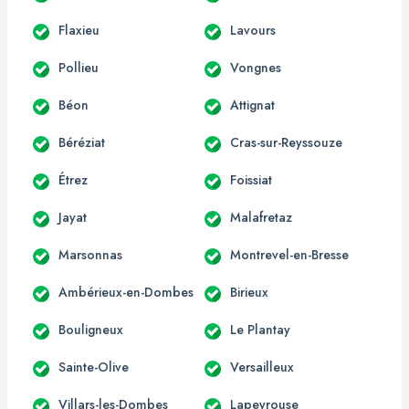
Flaxieu
Lavours
Pollieu
Vongnes
Béon
Attignat
Béréziat
Cras-sur-Reyssouze
Étrez
Foissiat
Jayat
Malafretaz
Marsonnas
Montrevel-en-Bresse
Ambérieux-en-Dombes
Birieux
Bouligneux
Le Plantay
Sainte-Olive
Versailleux
Villars-les-Dombes
Lapeyrouse