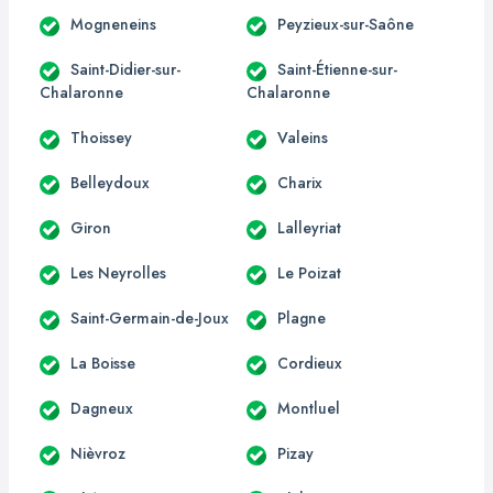
Mogneneins
Peyzieux-sur-Saône
Saint-Didier-sur-
Saint-Étienne-sur-
Chalaronne
Chalaronne
Thoissey
Valeins
Belleydoux
Charix
Giron
Lalleyriat
Les Neyrolles
Le Poizat
Saint-Germain-de-Joux
Plagne
La Boisse
Cordieux
Dagneux
Montluel
Nièvroz
Pizay