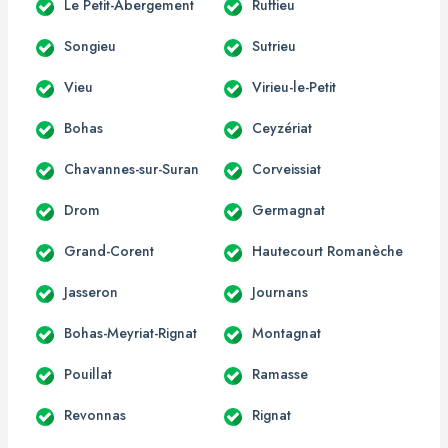
Le Petit-Abergement
Ruffieu
Songieu
Sutrieu
Vieu
Virieu-le-Petit
Bohas
Ceyzériat
Chavannes-sur-Suran
Corveissiat
Drom
Germagnat
Grand-Corent
Hautecourt Romanèche
Jasseron
Journans
Bohas-Meyriat-Rignat
Montagnat
Pouillat
Ramasse
Revonnas
Rignat