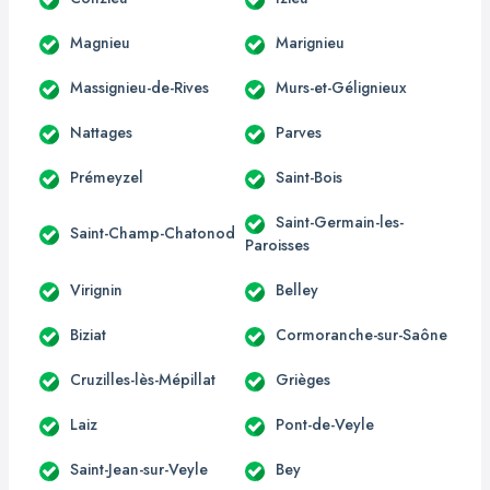
Magnieu
Marignieu
Massignieu-de-Rives
Murs-et-Gélignieux
Nattages
Parves
Prémeyzel
Saint-Bois
Saint-Germain-les-
Saint-Champ-Chatonod
Paroisses
Virignin
Belley
Biziat
Cormoranche-sur-Saône
Cruzilles-lès-Mépillat
Grièges
Laiz
Pont-de-Veyle
Saint-Jean-sur-Veyle
Bey