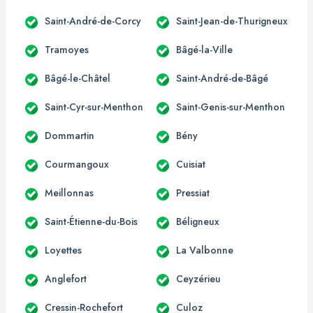
Saint-André-de-Corcy
Saint-Jean-de-Thurigneux
Tramoyes
Bâgé-la-Ville
Bâgé-le-Châtel
Saint-André-de-Bâgé
Saint-Cyr-sur-Menthon
Saint-Genis-sur-Menthon
Dommartin
Bény
Courmangoux
Cuisiat
Meillonnas
Pressiat
Saint-Étienne-du-Bois
Béligneux
Loyettes
La Valbonne
Anglefort
Ceyzérieu
Cressin-Rochefort
Culoz