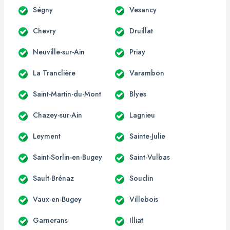
Ségny
Vesancy
Chevry
Druillat
Neuville-sur-Ain
Priay
La Tranclière
Varambon
Saint-Martin-du-Mont
Blyes
Chazey-sur-Ain
Lagnieu
Leyment
Sainte-Julie
Saint-Sorlin-en-Bugey
Saint-Vulbas
Sault-Brénaz
Souclin
Vaux-en-Bugey
Villebois
Garnerans
Illiat