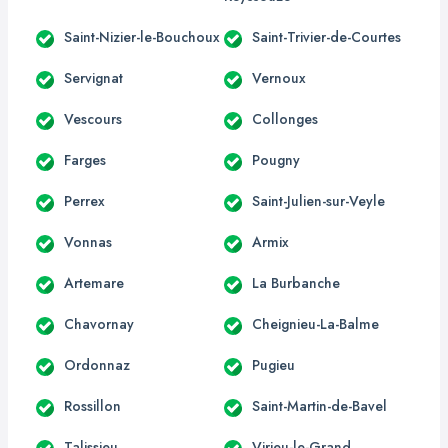
Saint-Nizier-le-Bouchoux
Saint-Trivier-de-Courtes
Servignat
Vernoux
Vescours
Collonges
Farges
Pougny
Perrex
Saint-Julien-sur-Veyle
Vonnas
Armix
Artemare
La Burbanche
Chavornay
Cheignieu-La-Balme
Ordonnaz
Pugieu
Rossillon
Saint-Martin-de-Bavel
Talissieu
Virieu-le-Grand