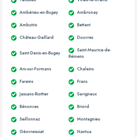
Ambérieu-en-Bugey
Ambronay
Ambutrix
Bettant
Château-Gaillard
Douvres
Saint-Maurice-de-
Saint-Denis-en-Bugey
Rémens
Ars-sur-Formans
Chaleins
Fareins
Frans
Jassans-Riottier
Savigneux
Bénonces
Briord
Seillonnaz
Montagnieu
Géovreissiat
Nantua