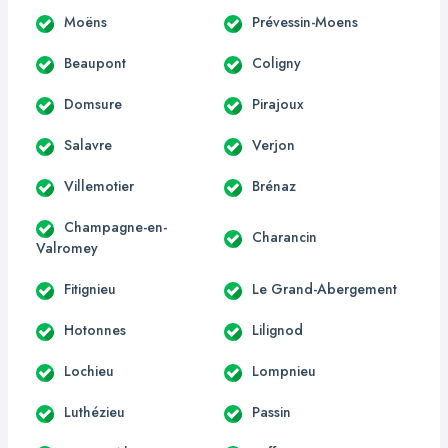
Moëns
Prévessin-Moens
Beaupont
Coligny
Domsure
Pirajoux
Salavre
Verjon
Villemotier
Brénaz
Champagne-en-
Charancin
Valromey
Fitignieu
Le Grand-Abergement
Hotonnes
Lilignod
Lochieu
Lompnieu
Luthézieu
Passin