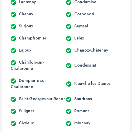
Lantenay
Condamine
Chanay
Corbonod
Surjoux
Seyssel
Champfromier
Lélex
Lajoux
Chanoz-Châtenay
Châtillon-sur-
Condeissiat
Chalaronne
Dompierre-sur-
Neuville-les-Dames
Chalaronne
Saint-Georges-sur-Renon
Sandrans
Sulignat
Romans
Civrieux
Mionnay