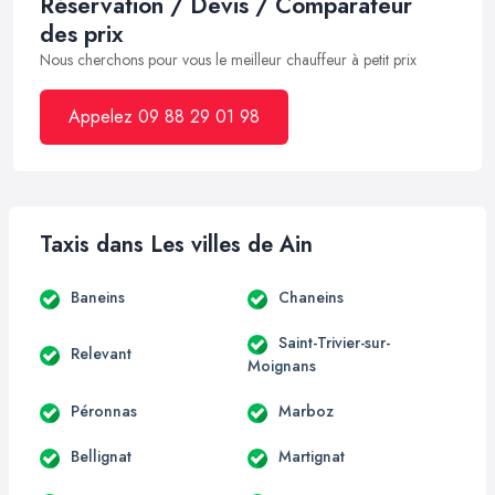
Réservation / Devis / Comparateur
des prix
Nous cherchons pour vous le meilleur chauffeur à petit prix
Appelez 09 88 29 01 98
Taxis dans Les villes de Ain
Baneins
Chaneins
Saint-Trivier-sur-
Relevant
Moignans
Péronnas
Marboz
Bellignat
Martignat