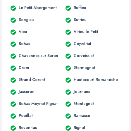
Le Petit-Abergement
Ruffieu
Songieu
Sutrieu
Vieu
Virieu-le-Petit
Bohas
Ceyzériat
Chavannes-sur-Suran
Corveissiat
Drom
Germagnat
Grand-Corent
Hautecourt Romanèche
Jasseron
Journans
Bohas-Meyriat-Rignat
Montagnat
Pouillat
Ramasse
Revonnas
Rignat