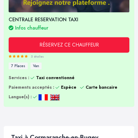
CENTRALE RESERVATION TAXI
Infos chauffeur
RÉSERVEZ CE CHAUFFEUR
5 étoiles
7 Places
Van
Services :
Taxi conventionné
Paiements acceptés :
Espèce
Carte bancaire
Langue(s) :
Taxi à Cormaranche-en-Bugey