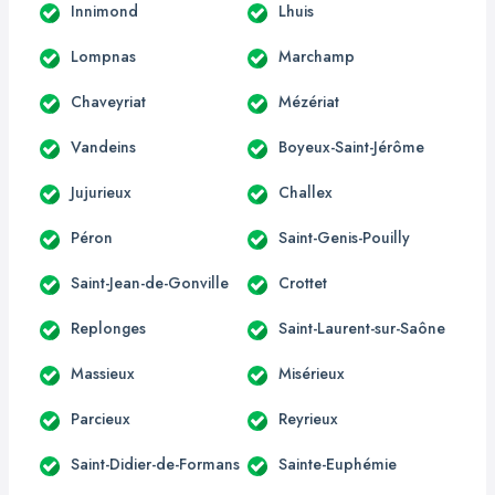
Innimond
Lhuis
Lompnas
Marchamp
Chaveyriat
Mézériat
Vandeins
Boyeux-Saint-Jérôme
Jujurieux
Challex
Péron
Saint-Genis-Pouilly
Saint-Jean-de-Gonville
Crottet
Replonges
Saint-Laurent-sur-Saône
Massieux
Misérieux
Parcieux
Reyrieux
Saint-Didier-de-Formans
Sainte-Euphémie