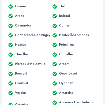
Chânes
Thil
Aranc
Brénod
Champdor
Corlier
Cormaranche-en-Bugey
Hauteville-Lompnes
Hostias
Prémillieu
Thézillieu
Corcelles
Plateau d'Hauteville
Arbent
Bouvent
Géovreisset
Groissiat
Oyonnax
Veyziat
Amareins
Amareins Francheleins
Cesseins