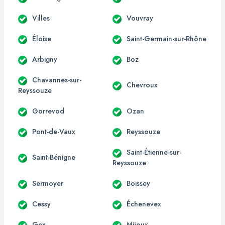
Villes
Vouvray
Éloise
Saint-Germain-sur-Rhône
Arbigny
Boz
Chavannes-sur-
Chevroux
Reyssouze
Gorrevod
Ozan
Pont-de-Vaux
Reyssouze
Saint-Étienne-sur-
Saint-Bénigne
Reyssouze
Sermoyer
Boissey
Cessy
Échenevex
Gex
Mijoux