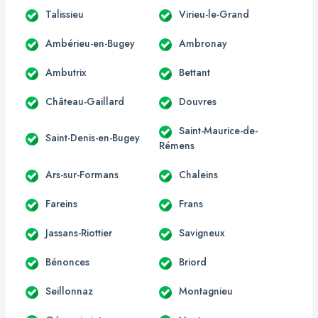
Talissieu
Virieu-le-Grand
Ambérieu-en-Bugey
Ambronay
Ambutrix
Bettant
Château-Gaillard
Douvres
Saint-Maurice-de-
Saint-Denis-en-Bugey
Rémens
Ars-sur-Formans
Chaleins
Fareins
Frans
Jassans-Riottier
Savigneux
Bénonces
Briord
Seillonnaz
Montagnieu