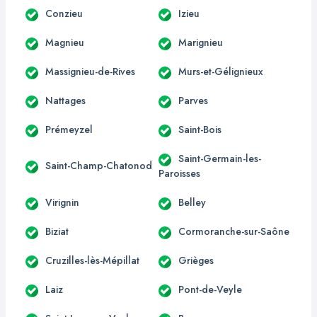
Conzieu
Izieu
Magnieu
Marignieu
Massignieu-de-Rives
Murs-et-Gélignieux
Nattages
Parves
Prémeyzel
Saint-Bois
Saint-Germain-les-
Saint-Champ-Chatonod
Paroisses
Virignin
Belley
Biziat
Cormoranche-sur-Saône
Cruzilles-lès-Mépillat
Grièges
Laiz
Pont-de-Veyle