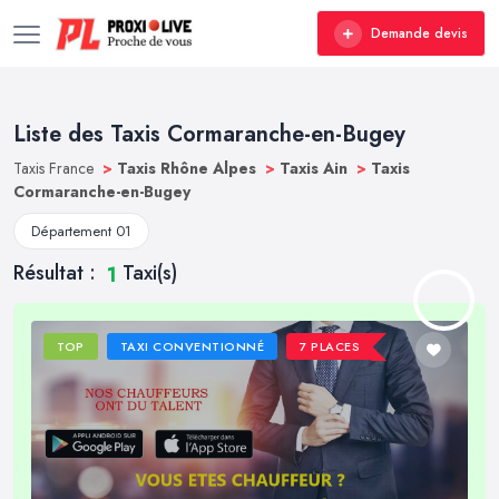
Demande devis
Liste des Taxis Cormaranche-en-Bugey
Taxis France
>
Taxis Rhône Alpes
>
Taxis Ain
>
Taxis
Cormaranche-en-Bugey
Département 01
Résultat :
Taxi(s)
1
TOP
TAXI CONVENTIONNÉ
7 PLACES