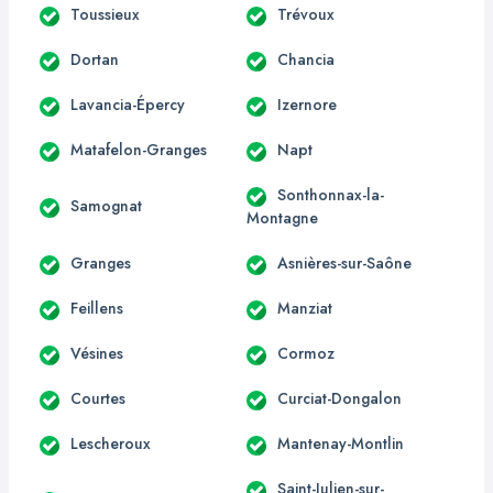
Toussieux
Trévoux
Dortan
Chancia
Lavancia-Épercy
Izernore
Matafelon-Granges
Napt
Sonthonnax-la-
Samognat
Montagne
Granges
Asnières-sur-Saône
Feillens
Manziat
Vésines
Cormoz
Courtes
Curciat-Dongalon
Lescheroux
Mantenay-Montlin
Saint-Julien-sur-