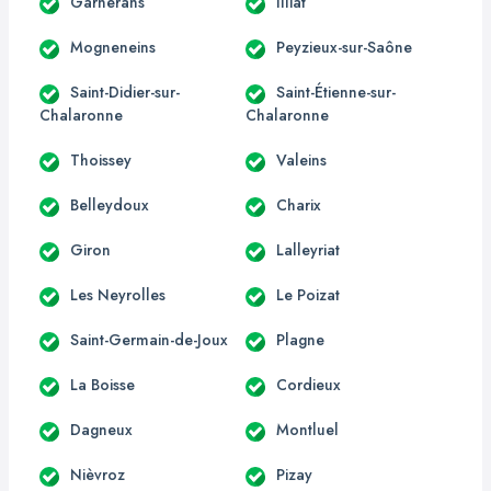
Garnerans
Illiat
Mogneneins
Peyzieux-sur-Saône
Saint-Didier-sur-
Saint-Étienne-sur-
Chalaronne
Chalaronne
Thoissey
Valeins
Belleydoux
Charix
Giron
Lalleyriat
Les Neyrolles
Le Poizat
Saint-Germain-de-Joux
Plagne
La Boisse
Cordieux
Dagneux
Montluel
Nièvroz
Pizay