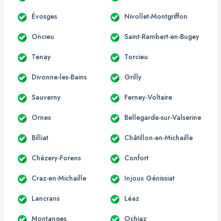
Évosges
Nivollet-Montgriffon
Oncieu
Saint-Rambert-en-Bugey
Tenay
Torcieu
Divonne-les-Bains
Grilly
Sauverny
Ferney-Voltaire
Ornex
Bellegarde-sur-Valserine
Billiat
Châtillon-en-Michaille
Chézery-Forens
Confort
Craz-en-Michaille
Injoux Génissiat
Lancrans
Léaz
Montanges
Ochiaz