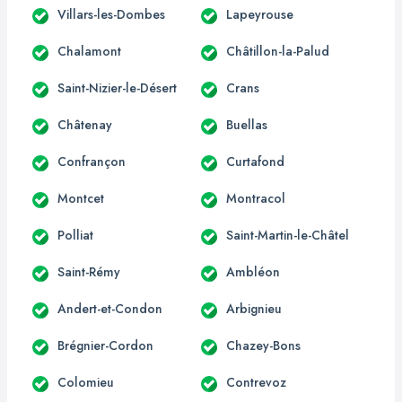
Villars-les-Dombes
Lapeyrouse
Chalamont
Châtillon-la-Palud
Saint-Nizier-le-Désert
Crans
Châtenay
Buellas
Confrançon
Curtafond
Montcet
Montracol
Polliat
Saint-Martin-le-Châtel
Saint-Rémy
Ambléon
Andert-et-Condon
Arbignieu
Brégnier-Cordon
Chazey-Bons
Colomieu
Contrevoz