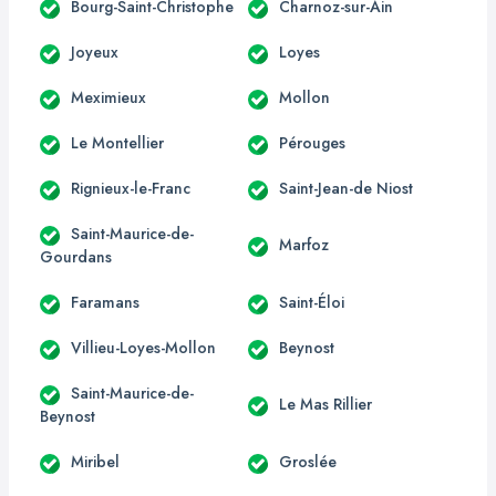
Bourg-Saint-Christophe
Charnoz-sur-Ain
Joyeux
Loyes
Meximieux
Mollon
Le Montellier
Pérouges
Rignieux-le-Franc
Saint-Jean-de Niost
Saint-Maurice-de-
Marfoz
Gourdans
Faramans
Saint-Éloi
Villieu-Loyes-Mollon
Beynost
Saint-Maurice-de-
Le Mas Rillier
Beynost
Miribel
Groslée