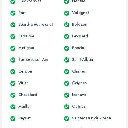
Géovreissiat
Nantua
Port
Volognat
Béard-Géovreissiat
Bolozon
Labalme
Leyssard
Mérignat
Poncin
Serrières-sur-Ain
Saint-Alban
Cerdon
Challes
Viriat
Ceignes
Chevillard
Izenave
Maillat
Outriaz
Peyriat
Saint-Martin-du-Frêne