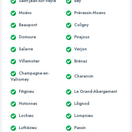
Saint-Jean-sur-Veyle
Bey
Moëns
Prévessin-Moens
Beaupont
Coligny
Domsure
Pirajoux
Salavre
Verjon
Villemotier
Brénaz
Champagne-en-
Charancin
Valromey
Fitignieu
Le Grand-Abergement
Hotonnes
Lilignod
Lochieu
Lompnieu
Luthézieu
Passin