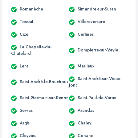
Romanèche
Simandre-sur-Suran
Tossiat
Villereversure
Cize
Certines
La Chapelle-du-
Dompierre-sur-Veyle
Châtelard
Lent
Marlieux
Saint-André-sur-Vieux-
Saint-André-le-Bouchoux
Jonc
Saint-Germain-sur-Renon
Saint-Paul-de-Varax
Servas
Arandas
Argis
Chaley
Cleyzieu
Conand