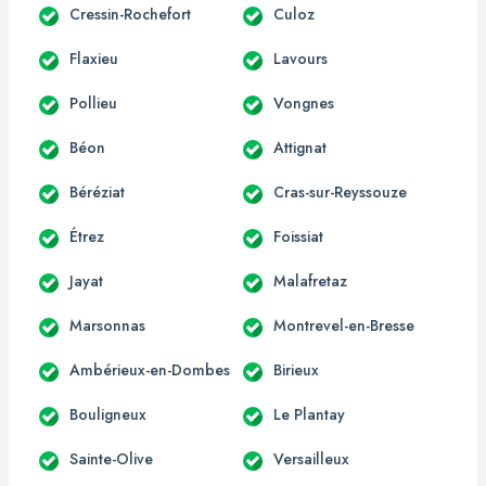
Cressin-Rochefort
Culoz
Flaxieu
Lavours
Pollieu
Vongnes
Béon
Attignat
Béréziat
Cras-sur-Reyssouze
Étrez
Foissiat
Jayat
Malafretaz
Marsonnas
Montrevel-en-Bresse
Ambérieux-en-Dombes
Birieux
Bouligneux
Le Plantay
Sainte-Olive
Versailleux