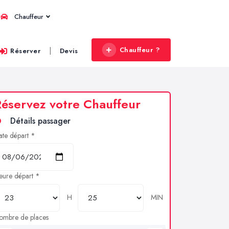
Chauffeur
Chauffeur ?
|
Réserver
Devis
éservez votre Chauffeur
Détails passager
ate départ *
eure départ *
H
MIN
ombre de places