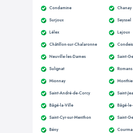
Condamine
Chanay
Surjoux
Seyssel
Lélex
Lajoux
Châtillon-sur-Chalaronne
Condeis
Neuville-les-Dames
Saint-G
Sulignat
Romans
Mionnay
Monthie
Saint-André-de-Corcy
Saint-J
Bâgé-la-Ville
Bâgé-le
Saint-Cyr-sur-Menthon
Saint-G
Bény
Courma