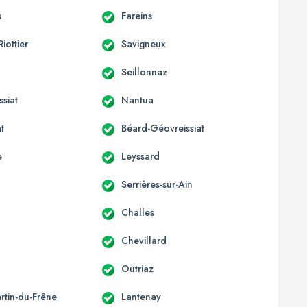
s
Fareins
Riottier
Savigneux
Seillonnaz
siat
Nantua
t
Béard-Géovreissiat
e
Leyssard
Serrières-sur-Ain
Challes
Chevillard
Outriaz
rtin-du-Frêne
Lantenay