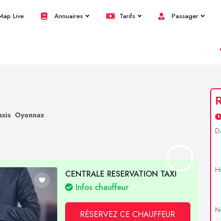
ap Live
Annuaires
Tarifs
Passager
R
axis Oyonnax
D
H
CENTRALE RESERVATION TAXI
Infos chauffeur
N
RÉSERVEZ CE CHAUFFEUR