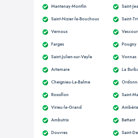
Mantenay-Montlin
Saint-Je
Saint-Nizier-le-Bouchoux
Saint-Tr
Vernoux
Vescour
Farges
Pougny
Saint-Julien-sur-Veyle
Vonnas
Artemare
La Burb
Cheignieu-La-Balme
Ordonn
Rossillon
Saint-Ma
Virieu-le-Grand
Ambérie
Ambutrix
Bettant
Douvres
Saint-D