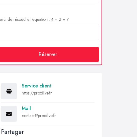
rci de résoudre l'équation : 4 + 2 = ?
Réserver
Service client
https://proxilive.fr
Mail
contact@proxilive.fr
Partager