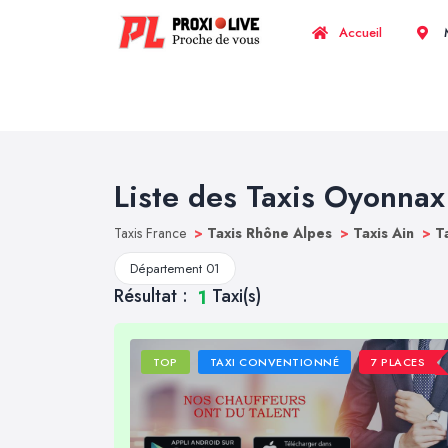
Accueil
M
Liste des Taxis Oyonnax
Taxis France
>
Taxis Rhône Alpes
>
Taxis Ain
>
T
Département 01
Résultat :
Taxi(s)
1
TOP
TAXI CONVENTIONNÉ
7 PLACES