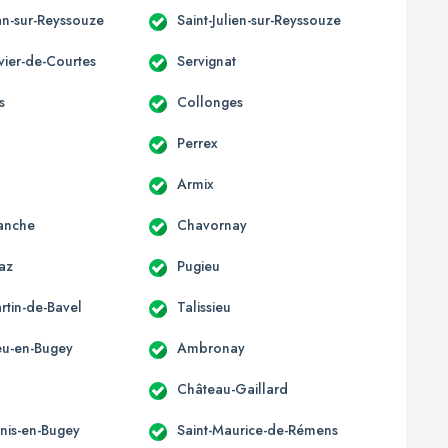
an-sur-Reyssouze
Saint-Julien-sur-Reyssouze
ivier-de-Courtes
Servignat
s
Collonges
Perrex
Armix
anche
Chavornay
az
Pugieu
rtin-de-Bavel
Talissieu
u-en-Bugey
Ambronay
Château-Gaillard
enis-en-Bugey
Saint-Maurice-de-Rémens