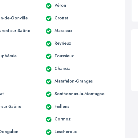
Péron
an-de-Gonville
Crottet
urent-sur-Saône
Massieux
x
Reyrieux
Euphémie
Toussieux
Chancia
e
Matafelon-Granges
at
Sonthonnax-la-Montagne
s-sur-Saône
Feillens
Cormoz
-Dongalon
Lescheroux