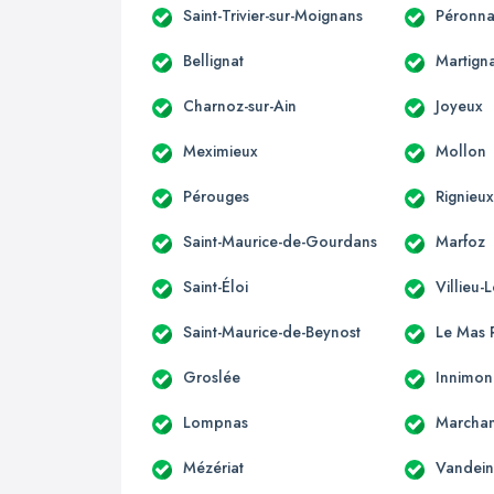
Saint-Trivier-sur-Moignans
Péronna
Bellignat
Martign
Charnoz-sur-Ain
Joyeux
Meximieux
Mollon
Pérouges
Rignieux
Saint-Maurice-de-Gourdans
Marfoz
Saint-Éloi
Villieu-
Saint-Maurice-de-Beynost
Le Mas R
Groslée
Innimo
Lompnas
Marcha
Mézériat
Vandein