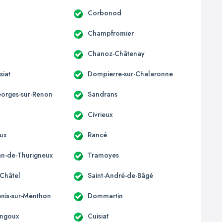
Corbonod
Champfromier
Chanoz-Châtenay
siat
Dompierre-sur-Chalaronne
eorges-sur-Renon
Sandrans
Civrieux
ux
Rancé
ean-de-Thurigneux
Tramoyes
-Châtel
Saint-André-de-Bâgé
enis-sur-Menthon
Dommartin
ngoux
Cuisiat