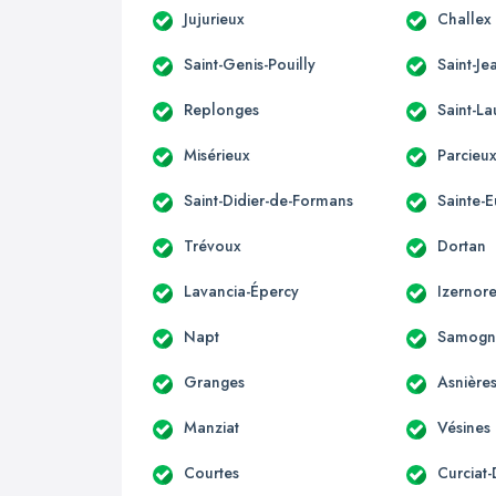
Jujurieux
Challex
Saint-Genis-Pouilly
Saint-Je
Replonges
Saint-La
Misérieux
Parcieu
Saint-Didier-de-Formans
Sainte-
Trévoux
Dortan
Lavancia-Épercy
Izernor
Napt
Samogn
Granges
Asnière
Manziat
Vésines
Courtes
Curciat