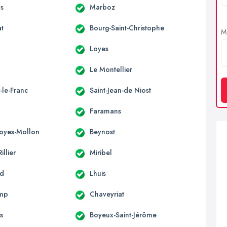
s
Marboz
at
Bourg-Saint-Christophe
Me
Loyes
Le Montellier
-le-Franc
Saint-Jean-de Niost
Faramans
Loyes-Mollon
Beynost
illier
Miribel
nd
Lhuis
mp
Chaveyriat
s
Boyeux-Saint-Jérôme