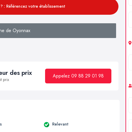
? : Référencez votre établissement
he de Oyonnax
ur des prix
Appelez 09 88 29 01 98
t prix
s
Relevant