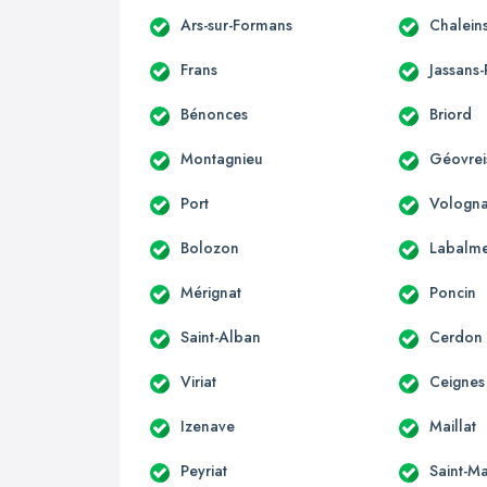
Ars-sur-Formans
Chalein
Frans
Jassans-
Bénonces
Briord
Montagnieu
Géovreis
Port
Vologna
Bolozon
Labalm
Mérignat
Poncin
Saint-Alban
Cerdon
Viriat
Ceignes
Izenave
Maillat
Peyriat
Saint-Ma