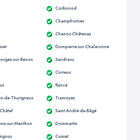
Corbonod
Champfromier
Chanoz-Châtenay
siat
Dompierre-sur-Chalaronne
eorges-sur-Renon
Sandrans
Civrieux
ux
Rancé
ean-de-Thurigneux
Tramoyes
-Châtel
Saint-André-de-Bâgé
enis-sur-Menthon
Dommartin
ngoux
Cuisiat