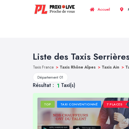
Accueil
M
Liste des Taxis Serrière
Taxis France
>
Taxis Rhône Alpes
>
Taxis Ain
>
T
Département 01
Résultat :
Taxi(s)
1
TOP
TAXI CONVENTIONNÉ
7 PLACES