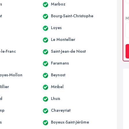
s
Marboz
at
Bourg-Saint-Christophe
Me
Loyes
Le Montellier
-le-Franc
Saint-Jean-de Niost
Faramans
Loyes-Mollon
Beynost
illier
Miribel
nd
Lhuis
mp
Chaveyriat
s
Boyeux-Saint-Jérôme