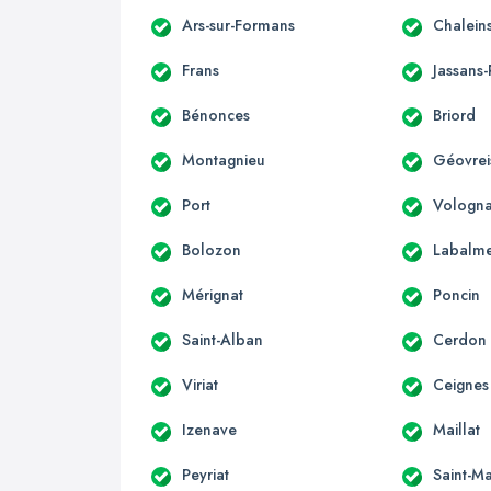
Ars-sur-Formans
Chalein
Frans
Jassans-
Bénonces
Briord
Montagnieu
Géovreis
Port
Vologna
Bolozon
Labalm
Mérignat
Poncin
Saint-Alban
Cerdon
Viriat
Ceignes
Izenave
Maillat
Peyriat
Saint-Ma