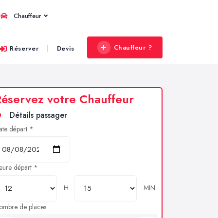
Chauffeur
Chauffeur ?
|
Réserver
Devis
éservez votre Chauffeur
Détails passager
ate départ *
eure départ *
H
MIN
ombre de places