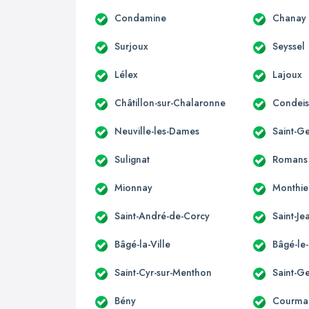
Condamine
Chanay
Surjoux
Seyssel
Lélex
Lajoux
Châtillon-sur-Chalaronne
Condeis
Neuville-les-Dames
Saint-G
Sulignat
Romans
Mionnay
Monthie
Saint-André-de-Corcy
Saint-J
Bâgé-la-Ville
Bâgé-le
Saint-Cyr-sur-Menthon
Saint-G
Bény
Courma