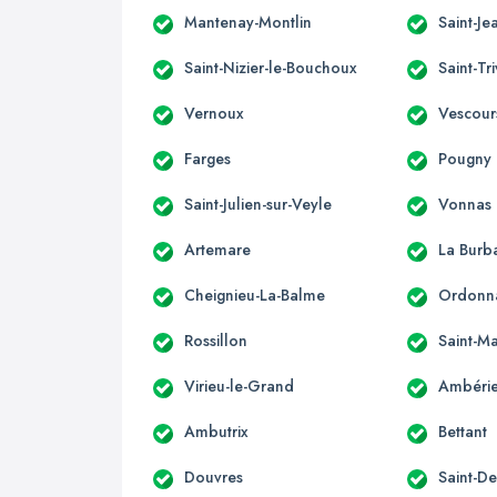
Mantenay-Montlin
Saint-Je
Saint-Nizier-le-Bouchoux
Saint-Tr
Vernoux
Vescour
Farges
Pougny
Saint-Julien-sur-Veyle
Vonnas
Artemare
La Burb
Cheignieu-La-Balme
Ordonn
Rossillon
Saint-Ma
Virieu-le-Grand
Ambérie
Ambutrix
Bettant
Douvres
Saint-D