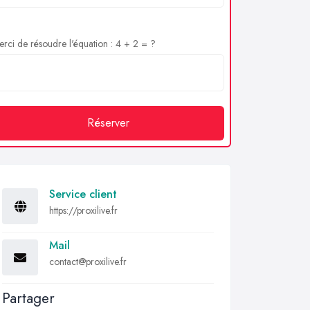
rci de résoudre l'équation : 4 + 2 = ?
Réserver
Service client
https://proxilive.fr
Mail
contact@proxilive.fr
Partager