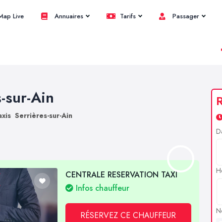
ap Live
Annuaires
Tarifs
Passager
s-sur-Ain
R
axis Serrières-sur-Ain
D
H
CENTRALE RESERVATION TAXI
Infos chauffeur
N
RÉSERVEZ CE CHAUFFEUR