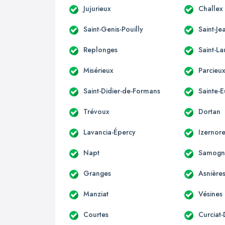
Jujurieux
Challex
Saint-Genis-Pouilly
Saint-Je
Replonges
Saint-La
Misérieux
Parcieu
Saint-Didier-de-Formans
Sainte-
Trévoux
Dortan
Lavancia-Épercy
Izernor
Napt
Samogn
Granges
Asnière
Manziat
Vésines
Courtes
Curciat