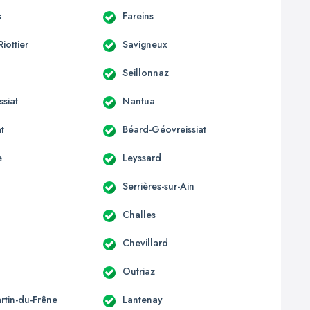
s
Fareins
Riottier
Savigneux
Seillonnaz
siat
Nantua
t
Béard-Géovreissiat
e
Leyssard
Serrières-sur-Ain
Challes
Chevillard
Outriaz
rtin-du-Frêne
Lantenay