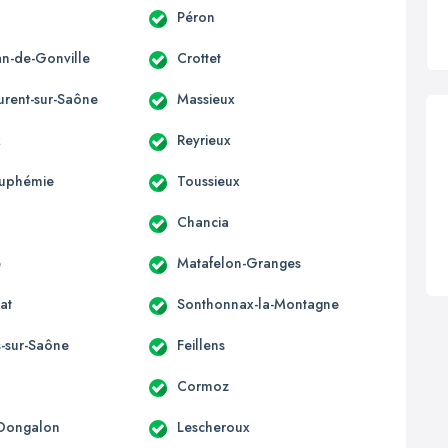
Péron
an-de-Gonville
Crottet
urent-sur-Saône
Massieux
x
Reyrieux
Euphémie
Toussieux
Chancia
e
Matafelon-Granges
at
Sonthonnax-la-Montagne
s-sur-Saône
Feillens
Cormoz
-Dongalon
Lescheroux