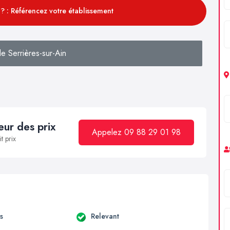
? : Référencez votre établissement
e Serrières-sur-Ain
ur des prix
Appelez 09 88 29 01 98
t prix
s
Relevant