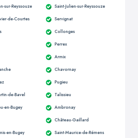
an-sur-Reyssouze
Saint-Julien-sur-Reyssouze
ivier-de-Courtes
Servignat
s
Collonges
Perrex
Armix
anche
Chavornay
az
Pugieu
rtin-de-Bavel
Talissieu
u-en-Bugey
Ambronay
Château-Gaillard
enis-en-Bugey
Saint-Maurice-de-Rémens