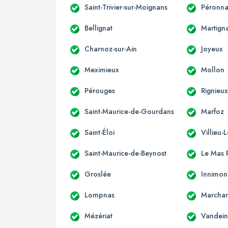
Saint-Trivier-sur-Moignans
Péronna
Bellignat
Martign
Charnoz-sur-Ain
Joyeux
Meximieux
Mollon
Pérouges
Rignieux
Saint-Maurice-de-Gourdans
Marfoz
Saint-Éloi
Villieu-
Saint-Maurice-de-Beynost
Le Mas R
Groslée
Innimo
Lompnas
Marcha
Mézériat
Vandein