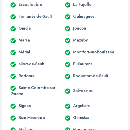
Escouloubre
La Fajolle
Fontanès-de-Sault
Galinagues
Gincla
Joucou
Marsa
Mazuby
Mérial
Montfort-sur-Boulzane
Niort-de-Sault
Puilaurens
Rodome
Roquefort-de-Sault
Sainte-Colombe-sur-
Salvezines
Guette
Sigean
Argeliers
Bize-Minervois
Ginestas
Mailhac
Marcorignan