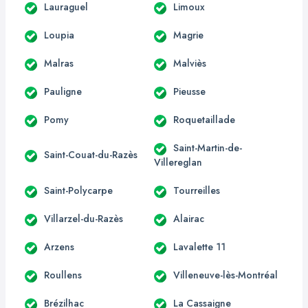
Lauraguel
Limoux
Loupia
Magrie
Malras
Malviès
Pauligne
Pieusse
Pomy
Roquetaillade
Saint-Martin-de-
Saint-Couat-du-Razès
Villereglan
Saint-Polycarpe
Tourreilles
Villarzel-du-Razès
Alairac
Arzens
Lavalette 11
Roullens
Villeneuve-lès-Montréal
Brézilhac
La Cassaigne