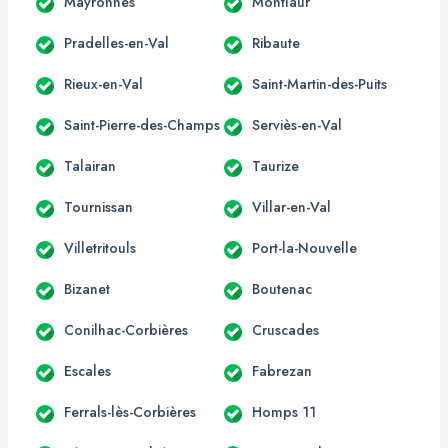
Mayronnes
Montlaur
Pradelles-en-Val
Ribaute
Rieux-en-Val
Saint-Martin-des-Puits
Saint-Pierre-des-Champs
Serviès-en-Val
Talairan
Taurize
Tournissan
Villar-en-Val
Villetritouls
Port-la-Nouvelle
Bizanet
Boutenac
Conilhac-Corbières
Cruscades
Escales
Fabrezan
Ferrals-lès-Corbières
Homps 11