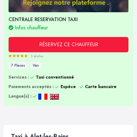
CENTRALE RESERVATION TAXI
Infos chauffeur
RÉSERVEZ CE CHAUFFEUR
5 étoiles
7 Places
Van
Services :
Taxi conventionné
Paiements acceptés :
Espèce
Carte bancaire
Langue(s) :
Taxi à Alet-les-Bains