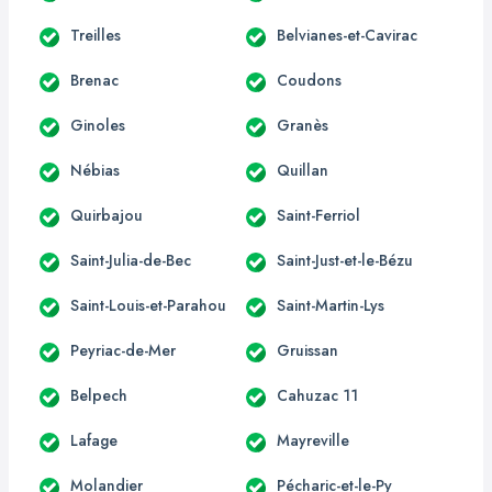
Treilles
Belvianes-et-Cavirac
Brenac
Coudons
Ginoles
Granès
Nébias
Quillan
Quirbajou
Saint-Ferriol
Saint-Julia-de-Bec
Saint-Just-et-le-Bézu
Saint-Louis-et-Parahou
Saint-Martin-Lys
Peyriac-de-Mer
Gruissan
Belpech
Cahuzac 11
Lafage
Mayreville
Molandier
Pécharic-et-le-Py