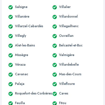
Salsigne
Villalier
Villanière
Villardonnel
Villarzel-Cabardès
Villegailhenc
Villegly
Ouveillan
Alet-les-Bains
Belcastel-et-Buc
Missègre
Valmigère
Véraza
Villardebelle
Cavanac
Mas-des-Cours
Palaja
Villefloure
Roquefort-des-Corbières
Caves
Feuilla
Fitou