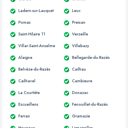
Ladern-sur-Lauquet
Leuc
Pomas
Preixan
Saint-Hilaire 11
Verzeille
Villar-Saint-Anselme
Villebazy
Alaigne
Bellegarde-du-Razès
Belvèze-du-Razès
Cailhau
Cailhavel
Cambieure
La Courtète
Donazac
Escueillens
Fenouillet-du-Razès
Ferran
Gramazie
Hounoux
Lignairolles