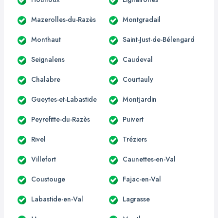
Mazerolles-du-Razès
Montgradail
Monthaut
Saint-Just-de-Bélengard
Seignalens
Caudeval
Chalabre
Courtauly
Gueytes-et-Labastide
Montjardin
Peyrefitte-du-Razès
Puivert
Rivel
Tréziers
Villefort
Caunettes-en-Val
Coustouge
Fajac-en-Val
Labastide-en-Val
Lagrasse