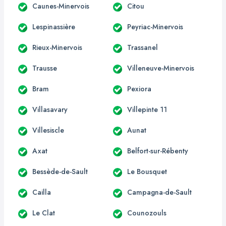
Caunes-Minervois
Citou
Lespinassière
Peyriac-Minervois
Rieux-Minervois
Trassanel
Trausse
Villeneuve-Minervois
Bram
Pexiora
Villasavary
Villepinte 11
Villesiscle
Aunat
Axat
Belfort-sur-Rébenty
Bessède-de-Sault
Le Bousquet
Cailla
Campagna-de-Sault
Le Clat
Counozouls