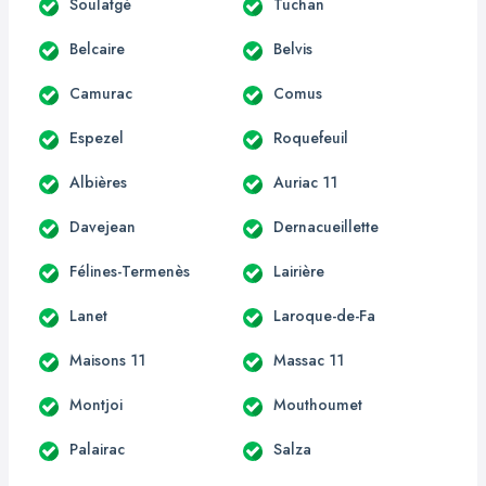
Soulatgé
Tuchan
Belcaire
Belvis
Camurac
Comus
Espezel
Roquefeuil
Albières
Auriac 11
Davejean
Dernacueillette
Félines-Termenès
Lairière
Lanet
Laroque-de-Fa
Maisons 11
Massac 11
Montjoi
Mouthoumet
Palairac
Salza