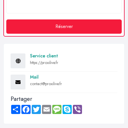
Réserver
Service client
https://proxilive.fr
Mail
contact@proxilive.fr
Partager
Share
Facebook
Twitter
Email
Message
Skype
Viber