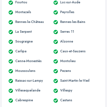
Fourtou
Luc-sur-Aude
Montazels
Peyrolles
Rennes-le-Château
Rennes-les-Bains
La Serpent
Serres 11
Sougraigne
Alzonne
Carlipa
Caux-et-Sauzens
Cenne-Monestiès
Montolieu
Moussoulens
Pezens
Raissac-sur-Lampy
Saint-Martin-le-Vieil
Villesequelande
Villespy
Cabrespine
Castans