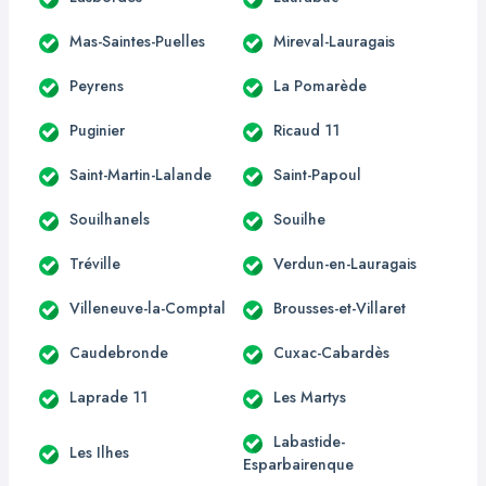
Mas-Saintes-Puelles
Mireval-Lauragais
Peyrens
La Pomarède
Puginier
Ricaud 11
Saint-Martin-Lalande
Saint-Papoul
Souilhanels
Souilhe
Tréville
Verdun-en-Lauragais
Villeneuve-la-Comptal
Brousses-et-Villaret
Caudebronde
Cuxac-Cabardès
Laprade 11
Les Martys
Labastide-
Les Ilhes
Esparbairenque