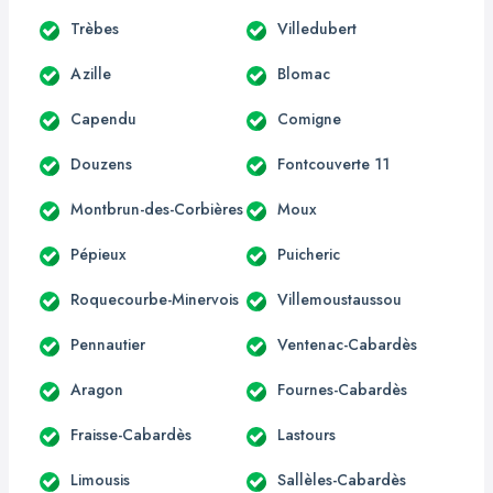
Trèbes
Villedubert
Azille
Blomac
Capendu
Comigne
Douzens
Fontcouverte 11
Montbrun-des-Corbières
Moux
Pépieux
Puicheric
Roquecourbe-Minervois
Villemoustaussou
Pennautier
Ventenac-Cabardès
Aragon
Fournes-Cabardès
Fraisse-Cabardès
Lastours
Limousis
Sallèles-Cabardès