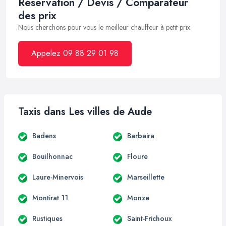
Réservation / Devis / Comparateur
des prix
Nous cherchons pour vous le meilleur chauffeur à petit prix
Appelez 09 88 29 01 98
Taxis dans Les villes de Aude
Badens
Barbaira
Bouilhonnac
Floure
Laure-Minervois
Marseillette
Montirat 11
Monze
Rustiques
Saint-Frichoux