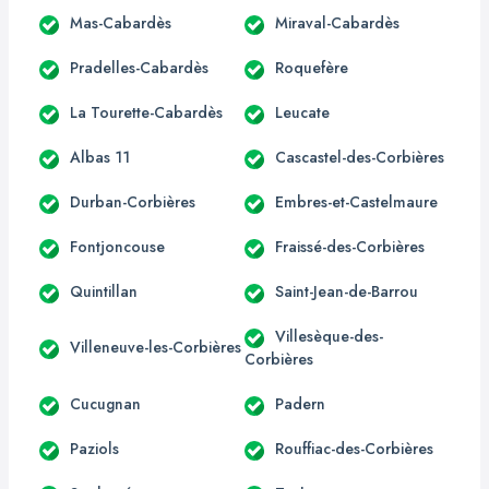
Mas-Cabardès
Miraval-Cabardès
Pradelles-Cabardès
Roquefère
La Tourette-Cabardès
Leucate
Albas 11
Cascastel-des-Corbières
Durban-Corbières
Embres-et-Castelmaure
Fontjoncouse
Fraissé-des-Corbières
Quintillan
Saint-Jean-de-Barrou
Villesèque-des-
Villeneuve-les-Corbières
Corbières
Cucugnan
Padern
Paziols
Rouffiac-des-Corbières