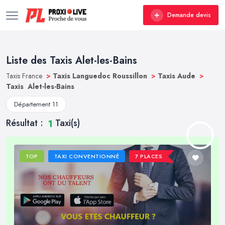
Demande devis
Liste des Taxis Alet-les-Bains
Taxis France
>
Taxis Languedoc Roussillon
>
Taxis Aude
>
Taxis Alet-les-Bains
Département 11
Résultat :
Taxi(s)
1
TOP
TAXI CONVENTIONNÉ
7 PLACES