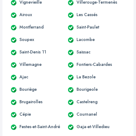
Vignevieille
Villerouge-Termenès
Airoux
Les Cassés
Montferrand
Saint-Paulet
Soupex
Lacombe
Saint-Denis 11
Saissac
Villemagne
Fontiers-Cabardes
Ajac
La Bezole
Bouriège
Bourigeole
Brugairolles
Castelreng
Cépie
Cournanel
Festes-et-Saint-André
Gaja-et-Villedieu