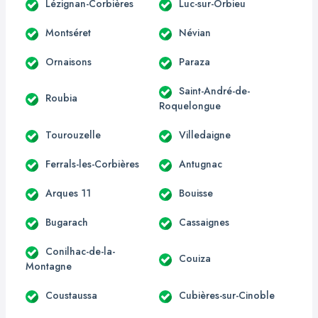
Lézignan-Corbières
Luc-sur-Orbieu
Montséret
Névian
Ornaisons
Paraza
Saint-André-de-
Roubia
Roquelongue
Tourouzelle
Villedaigne
Ferrals-les-Corbières
Antugnac
Arques 11
Bouisse
Bugarach
Cassaignes
Conilhac-de-la-
Couiza
Montagne
Coustaussa
Cubières-sur-Cinoble