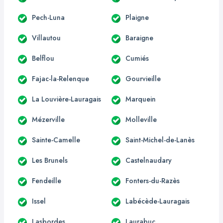
Pech-Luna
Plaigne
Villautou
Baraigne
Belflou
Cumiés
Fajac-la-Relenque
Gourvieille
La Louvière-Lauragais
Marquein
Mézerville
Molleville
Sainte-Camelle
Saint-Michel-de-Lanès
Les Brunels
Castelnaudary
Fendeille
Fonters-du-Razès
Issel
Labécède-Lauragais
Lasbordes
Laurabuc