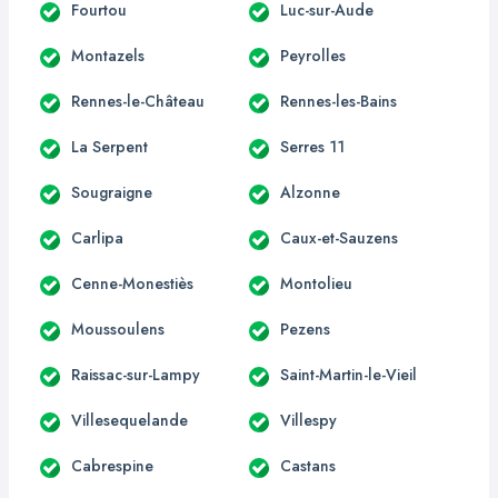
Fourtou
Luc-sur-Aude
Montazels
Peyrolles
Rennes-le-Château
Rennes-les-Bains
La Serpent
Serres 11
Sougraigne
Alzonne
Carlipa
Caux-et-Sauzens
Cenne-Monestiès
Montolieu
Moussoulens
Pezens
Raissac-sur-Lampy
Saint-Martin-le-Vieil
Villesequelande
Villespy
Cabrespine
Castans