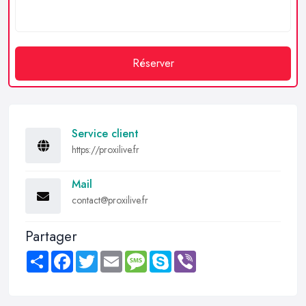
Réserver
Service client
https://proxilive.fr
Mail
contact@proxilive.fr
Partager
Share
Facebook
Twitter
Email
Message
Skype
Viber