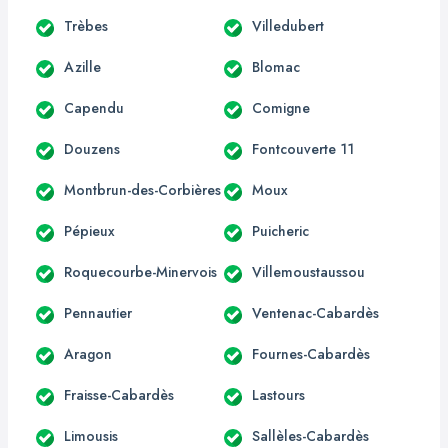
Trèbes
Villedubert
Azille
Blomac
Capendu
Comigne
Douzens
Fontcouverte 11
Montbrun-des-Corbières
Moux
Pépieux
Puicheric
Roquecourbe-Minervois
Villemoustaussou
Pennautier
Ventenac-Cabardès
Aragon
Fournes-Cabardès
Fraisse-Cabardès
Lastours
Limousis
Sallèles-Cabardès