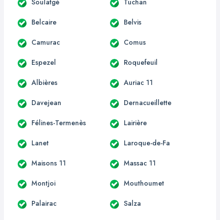
Soulatgé
Tuchan
Belcaire
Belvis
Camurac
Comus
Espezel
Roquefeuil
Albières
Auriac 11
Davejean
Dernacueillette
Félines-Termenès
Lairière
Lanet
Laroque-de-Fa
Maisons 11
Massac 11
Montjoi
Mouthoumet
Palairac
Salza