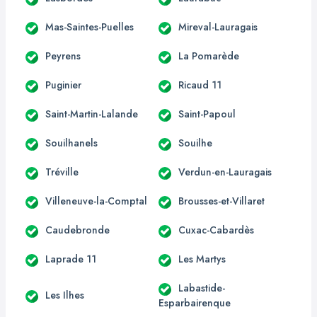
Mas-Saintes-Puelles
Mireval-Lauragais
Peyrens
La Pomarède
Puginier
Ricaud 11
Saint-Martin-Lalande
Saint-Papoul
Souilhanels
Souilhe
Tréville
Verdun-en-Lauragais
Villeneuve-la-Comptal
Brousses-et-Villaret
Caudebronde
Cuxac-Cabardès
Laprade 11
Les Martys
Labastide-
Les Ilhes
Esparbairenque