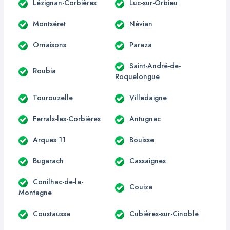
Lézignan-Corbières
Luc-sur-Orbieu
Montséret
Névian
Ornaisons
Paraza
Saint-André-de-
Roubia
Roquelongue
Tourouzelle
Villedaigne
Ferrals-les-Corbières
Antugnac
Arques 11
Bouisse
Bugarach
Cassaignes
Conilhac-de-la-
Couiza
Montagne
Coustaussa
Cubières-sur-Cinoble