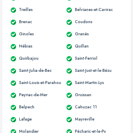
Treilles
Belvianes-et-Cavirac
Brenac
Coudons
Ginoles
Granès
Nébias
Quillan
Quirbajou
Saint-Ferriol
Saint-Julia-de-Bec
Saint-Just-et-le-Bézu
Saint-Louis-et-Parahou
Saint-Martin-Lys
Peyriac-de-Mer
Gruissan
Belpech
Cahuzac 11
Lafage
Mayreville
Molandier
Pécharic-et-le-Py