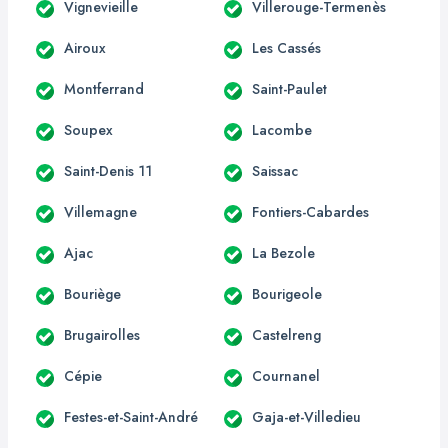
Vignevieille
Villerouge-Termenès
Airoux
Les Cassés
Montferrand
Saint-Paulet
Soupex
Lacombe
Saint-Denis 11
Saissac
Villemagne
Fontiers-Cabardes
Ajac
La Bezole
Bouriège
Bourigeole
Brugairolles
Castelreng
Cépie
Cournanel
Festes-et-Saint-André
Gaja-et-Villedieu