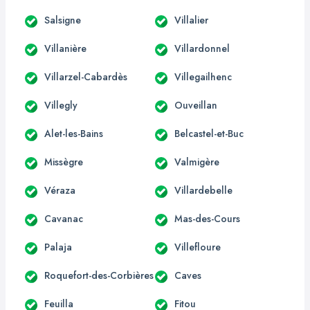
Salsigne
Villalier
Villanière
Villardonnel
Villarzel-Cabardès
Villegailhenc
Villegly
Ouveillan
Alet-les-Bains
Belcastel-et-Buc
Missègre
Valmigère
Véraza
Villardebelle
Cavanac
Mas-des-Cours
Palaja
Villefloure
Roquefort-des-Corbières
Caves
Feuilla
Fitou