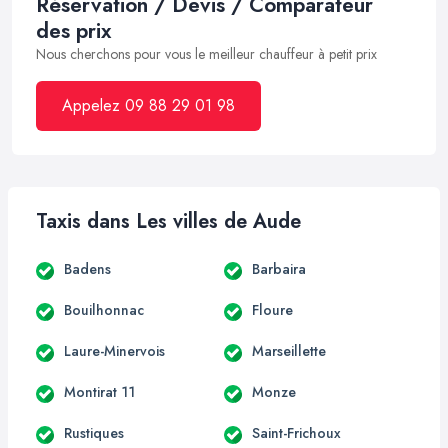
Réservation / Devis / Comparateur
des prix
Nous cherchons pour vous le meilleur chauffeur à petit prix
Appelez 09 88 29 01 98
Taxis dans Les villes de Aude
Badens
Barbaira
Bouilhonnac
Floure
Laure-Minervois
Marseillette
Montirat 11
Monze
Rustiques
Saint-Frichoux