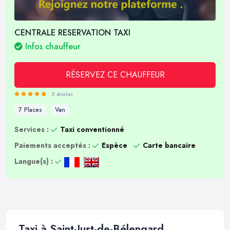
CENTRALE RESERVATION TAXI
Infos chauffeur
RÉSERVEZ CE CHAUFFEUR
5 étoiles
7 Places
Van
Services :
Taxi conventionné
Paiements acceptés :
Espèce
Carte bancaire
Langue(s) :
Taxi à Saint-Just-de-Bélengard