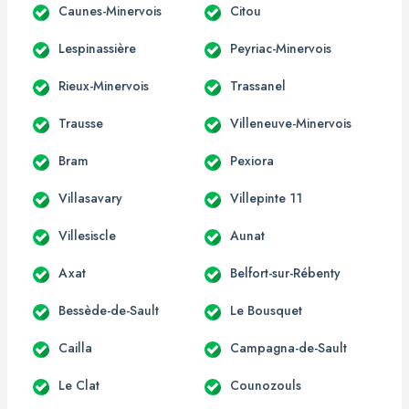
Caunes-Minervois
Citou
Lespinassière
Peyriac-Minervois
Rieux-Minervois
Trassanel
Trausse
Villeneuve-Minervois
Bram
Pexiora
Villasavary
Villepinte 11
Villesiscle
Aunat
Axat
Belfort-sur-Rébenty
Bessède-de-Sault
Le Bousquet
Cailla
Campagna-de-Sault
Le Clat
Counozouls