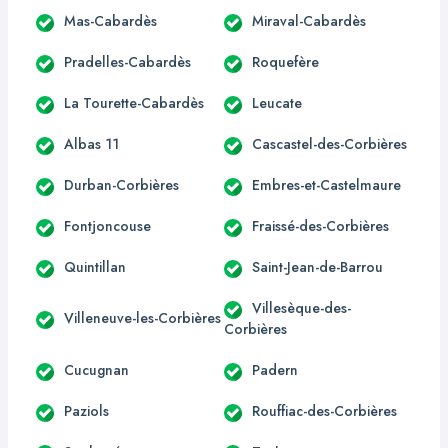
Mas-Cabardès
Miraval-Cabardès
Pradelles-Cabardès
Roquefère
La Tourette-Cabardès
Leucate
Albas 11
Cascastel-des-Corbières
Durban-Corbières
Embres-et-Castelmaure
Fontjoncouse
Fraissé-des-Corbières
Quintillan
Saint-Jean-de-Barrou
Villesèque-des-
Villeneuve-les-Corbières
Corbières
Cucugnan
Padern
Paziols
Rouffiac-des-Corbières