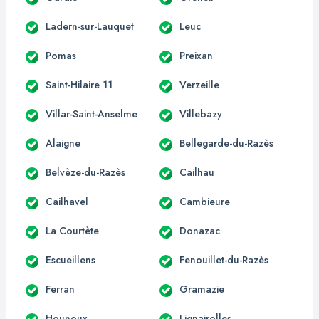
Ladern-sur-Lauquet
Leuc
Pomas
Preixan
Saint-Hilaire 11
Verzeille
Villar-Saint-Anselme
Villebazy
Alaigne
Bellegarde-du-Razès
Belvèze-du-Razès
Cailhau
Cailhavel
Cambieure
La Courtète
Donazac
Escueillens
Fenouillet-du-Razès
Ferran
Gramazie
Hounoux
Lignairolles