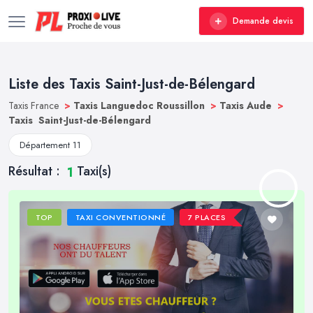
Demande devis
Liste des Taxis Saint-Just-de-Bélengard
Taxis France
>
Taxis Languedoc Roussillon
>
Taxis Aude
>
Taxis Saint-Just-de-Bélengard
Département 11
Résultat :
Taxi(s)
1
TOP
TAXI CONVENTIONNÉ
7 PLACES