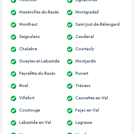
Mazerolles-du-Razès
Montgradail
Monthaut
Saint-Just-de-Bélengard
Seignalens
Caudeval
Chalabre
Courtauly
Gueytes-et-Labastide
Montjardin
Peyrefitte-du-Razès
Puivert
Rivel
Tréziers
Villefort
Caunettes-en-Val
Coustouge
Fajac-en-Val
Labastide-en-Val
Lagrasse