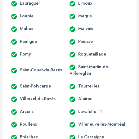
Lauraguel
Limoux
Loupia
Magrie
Malras
Malviès
Pauligne
Pieusse
Pomy
Roquetaillade
Saint-Martin-de-
Saint-Couat-du-Razès
Villereglan
Saint-Polycarpe
Tourreilles
Villarzel-du-Razès
Alairac
Arzens
Lavalette 11
Roullens
Villeneuve-lès-Montréal
Brézilhac
La Cassaigne