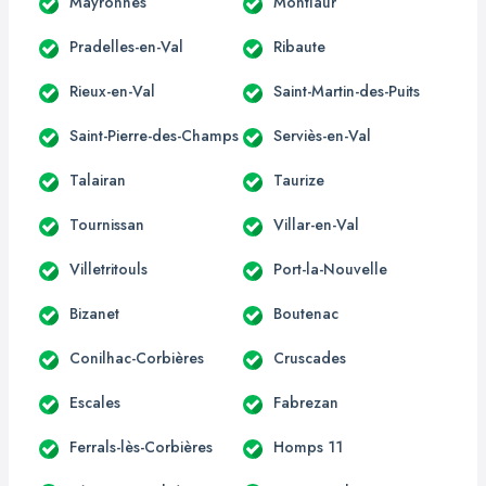
Mayronnes
Montlaur
Pradelles-en-Val
Ribaute
Rieux-en-Val
Saint-Martin-des-Puits
Saint-Pierre-des-Champs
Serviès-en-Val
Talairan
Taurize
Tournissan
Villar-en-Val
Villetritouls
Port-la-Nouvelle
Bizanet
Boutenac
Conilhac-Corbières
Cruscades
Escales
Fabrezan
Ferrals-lès-Corbières
Homps 11