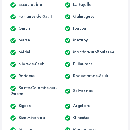
Escouloubre
La Fajolle
Fontanès-de-Sault
Galinagues
Gincla
Joucou
Marsa
Mazuby
Mérial
Montfort-sur-Boulzane
Niort-de-Sault
Puilaurens
Rodome
Roquefort-de-Sault
Sainte-Colombe-sur-
Salvezines
Guette
Sigean
Argeliers
Bize-Minervois
Ginestas
Mailhac
Marcorignan