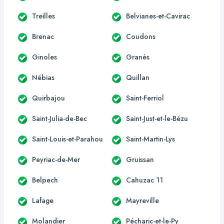
Treilles
Belvianes-et-Cavirac
Brenac
Coudons
Ginoles
Granès
Nébias
Quillan
Quirbajou
Saint-Ferriol
Saint-Julia-de-Bec
Saint-Just-et-le-Bézu
Saint-Louis-et-Parahou
Saint-Martin-Lys
Peyriac-de-Mer
Gruissan
Belpech
Cahuzac 11
Lafage
Mayreville
Molandier
Pécharic-et-le-Py