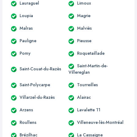
Lauraguel
Limoux
Loupia
Magrie
Malras
Malviès
Pauligne
Pieusse
Pomy
Roquetaillade
Saint-Martin-de-
Saint-Couat-du-Razès
Villereglan
Saint-Polycarpe
Tourreilles
Villarzel-du-Razès
Alairac
Arzens
Lavalette 11
Roullens
Villeneuve-lès-Montréal
Brézilhac
La Cassaigne