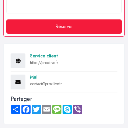
Réserver
Service client
https://proxilive.fr
Mail
contact@proxilive.fr
Partager
Share
Facebook
Twitter
Email
Message
Skype
Viber