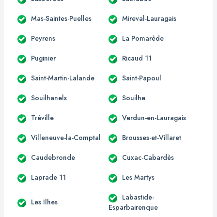
Mas-Saintes-Puelles
Mireval-Lauragais
Peyrens
La Pomarède
Puginier
Ricaud 11
Saint-Martin-Lalande
Saint-Papoul
Souilhanels
Souilhe
Tréville
Verdun-en-Lauragais
Villeneuve-la-Comptal
Brousses-et-Villaret
Caudebronde
Cuxac-Cabardès
Laprade 11
Les Martys
Labastide-
Les Ilhes
Esparbairenque