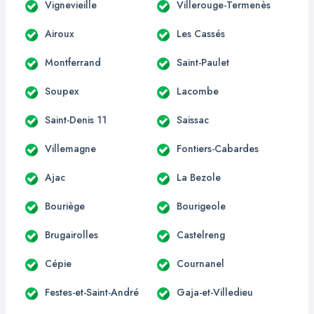
Vignevieille
Villerouge-Termenès
Airoux
Les Cassés
Montferrand
Saint-Paulet
Soupex
Lacombe
Saint-Denis 11
Saissac
Villemagne
Fontiers-Cabardes
Ajac
La Bezole
Bouriège
Bourigeole
Brugairolles
Castelreng
Cépie
Cournanel
Festes-et-Saint-André
Gaja-et-Villedieu