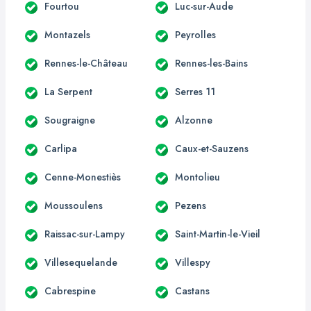
Fourtou
Luc-sur-Aude
Montazels
Peyrolles
Rennes-le-Château
Rennes-les-Bains
La Serpent
Serres 11
Sougraigne
Alzonne
Carlipa
Caux-et-Sauzens
Cenne-Monestiès
Montolieu
Moussoulens
Pezens
Raissac-sur-Lampy
Saint-Martin-le-Vieil
Villesequelande
Villespy
Cabrespine
Castans