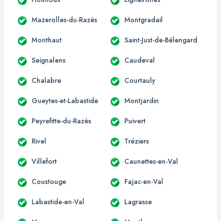
Mazerolles-du-Razès
Montgradail
Monthaut
Saint-Just-de-Bélengard
Seignalens
Caudeval
Chalabre
Courtauly
Gueytes-et-Labastide
Montjardin
Peyrefitte-du-Razès
Puivert
Rivel
Tréziers
Villefort
Caunettes-en-Val
Coustouge
Fajac-en-Val
Labastide-en-Val
Lagrasse