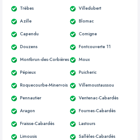
Trèbes
Villedubert
Azille
Blomac
Capendu
Comigne
Douzens
Fontcouverte 11
Montbrun-des-Corbières
Moux
Pépieux
Puicheric
Roquecourbe-Minervois
Villemoustaussou
Pennautier
Ventenac-Cabardès
Aragon
Fournes-Cabardès
Fraisse-Cabardès
Lastours
Limousis
Sallèles-Cabardès