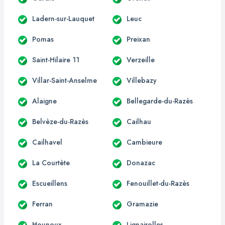
Ladern-sur-Lauquet
Leuc
Pomas
Preixan
Saint-Hilaire 11
Verzeille
Villar-Saint-Anselme
Villebazy
Alaigne
Bellegarde-du-Razès
Belvèze-du-Razès
Cailhau
Cailhavel
Cambieure
La Courtète
Donazac
Escueillens
Fenouillet-du-Razès
Ferran
Gramazie
Hounoux
Lignairolles