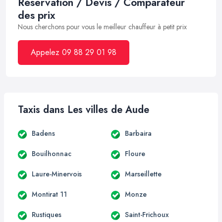
Réservation / Devis / Comparateur
des prix
Nous cherchons pour vous le meilleur chauffeur à petit prix
Appelez 09 88 29 01 98
Taxis dans Les villes de Aude
Badens
Barbaira
Bouilhonnac
Floure
Laure-Minervois
Marseillette
Montirat 11
Monze
Rustiques
Saint-Frichoux