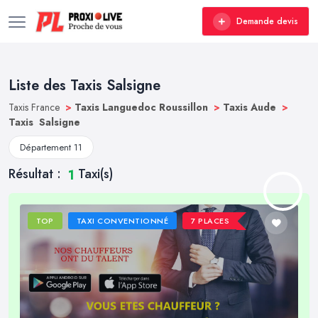
Demande devis
Liste des Taxis Salsigne
Taxis France
>
Taxis Languedoc Roussillon
>
Taxis Aude
>
Taxis Salsigne
Département 11
Résultat :
Taxi(s)
1
TOP
TAXI CONVENTIONNÉ
7 PLACES