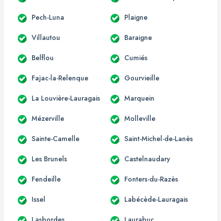
Pech-Luna
Plaigne
Villautou
Baraigne
Belflou
Cumiés
Fajac-la-Relenque
Gourvieille
La Louvière-Lauragais
Marquein
Mézerville
Molleville
Sainte-Camelle
Saint-Michel-de-Lanès
Les Brunels
Castelnaudary
Fendeille
Fonters-du-Razès
Issel
Labécède-Lauragais
Lasbordes
Laurabuc