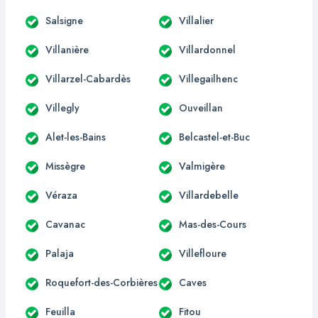
Salsigne
Villalier
Villanière
Villardonnel
Villarzel-Cabardès
Villegailhenc
Villegly
Ouveillan
Alet-les-Bains
Belcastel-et-Buc
Missègre
Valmigère
Véraza
Villardebelle
Cavanac
Mas-des-Cours
Palaja
Villefloure
Roquefort-des-Corbières
Caves
Feuilla
Fitou