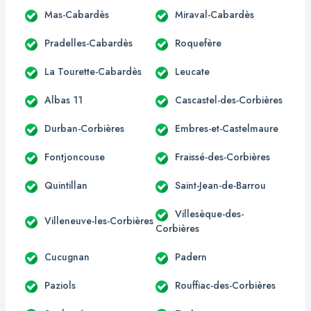
Mas-Cabardès
Miraval-Cabardès
Pradelles-Cabardès
Roquefère
La Tourette-Cabardès
Leucate
Albas 11
Cascastel-des-Corbières
Durban-Corbières
Embres-et-Castelmaure
Fontjoncouse
Fraissé-des-Corbières
Quintillan
Saint-Jean-de-Barrou
Villesèque-des-
Villeneuve-les-Corbières
Corbières
Cucugnan
Padern
Paziols
Rouffiac-des-Corbières