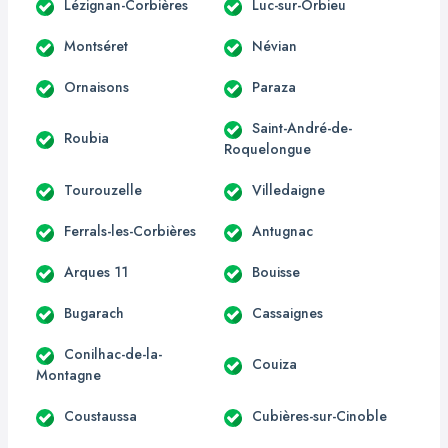
Lézignan-Corbières
Luc-sur-Orbieu
Montséret
Névian
Ornaisons
Paraza
Saint-André-de-
Roubia
Roquelongue
Tourouzelle
Villedaigne
Ferrals-les-Corbières
Antugnac
Arques 11
Bouisse
Bugarach
Cassaignes
Conilhac-de-la-
Couiza
Montagne
Coustaussa
Cubières-sur-Cinoble