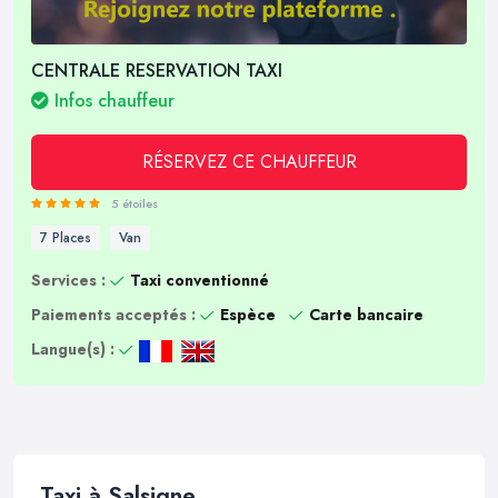
CENTRALE RESERVATION TAXI
Infos chauffeur
RÉSERVEZ CE CHAUFFEUR
5 étoiles
7 Places
Van
Services :
Taxi conventionné
Paiements acceptés :
Espèce
Carte bancaire
Langue(s) :
Taxi à Salsigne