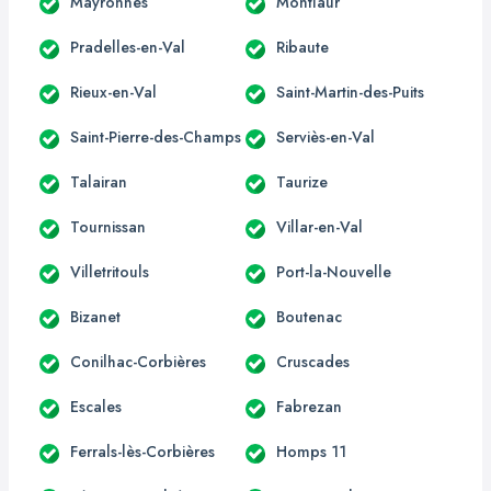
Mayronnes
Montlaur
Pradelles-en-Val
Ribaute
Rieux-en-Val
Saint-Martin-des-Puits
Saint-Pierre-des-Champs
Serviès-en-Val
Talairan
Taurize
Tournissan
Villar-en-Val
Villetritouls
Port-la-Nouvelle
Bizanet
Boutenac
Conilhac-Corbières
Cruscades
Escales
Fabrezan
Ferrals-lès-Corbières
Homps 11