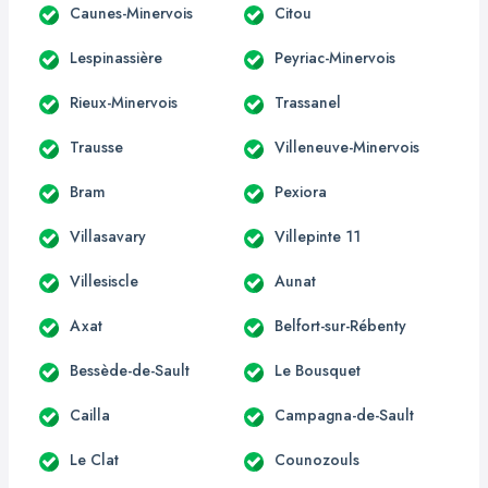
Caunes-Minervois
Citou
Lespinassière
Peyriac-Minervois
Rieux-Minervois
Trassanel
Trausse
Villeneuve-Minervois
Bram
Pexiora
Villasavary
Villepinte 11
Villesiscle
Aunat
Axat
Belfort-sur-Rébenty
Bessède-de-Sault
Le Bousquet
Cailla
Campagna-de-Sault
Le Clat
Counozouls