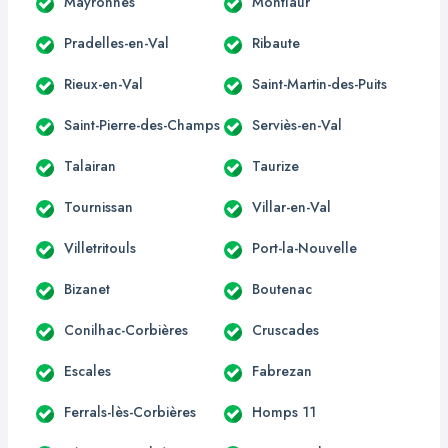
Mayronnes
Montlaur
Pradelles-en-Val
Ribaute
Rieux-en-Val
Saint-Martin-des-Puits
Saint-Pierre-des-Champs
Serviès-en-Val
Talairan
Taurize
Tournissan
Villar-en-Val
Villetritouls
Port-la-Nouvelle
Bizanet
Boutenac
Conilhac-Corbières
Cruscades
Escales
Fabrezan
Ferrals-lès-Corbières
Homps 11