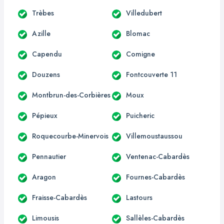
Trèbes
Villedubert
Azille
Blomac
Capendu
Comigne
Douzens
Fontcouverte 11
Montbrun-des-Corbières
Moux
Pépieux
Puicheric
Roquecourbe-Minervois
Villemoustaussou
Pennautier
Ventenac-Cabardès
Aragon
Fournes-Cabardès
Fraisse-Cabardès
Lastours
Limousis
Sallèles-Cabardès