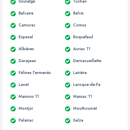
Soulatgé
Tuchan
Belcaire
Belvis
Camurac
Comus
Espezel
Roquefeuil
Albières
Auriac 11
Davejean
Dernacueillette
Félines-Termenès
Lairière
Lanet
Laroque-de-Fa
Maisons 11
Massac 11
Montjoi
Mouthoumet
Palairac
Salza