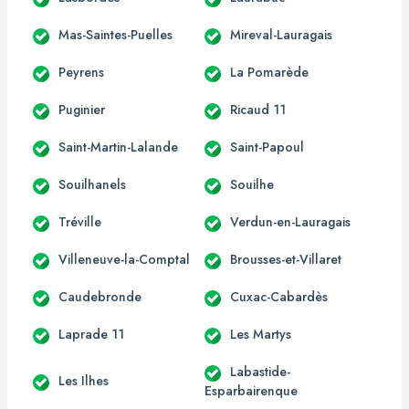
Mas-Saintes-Puelles
Mireval-Lauragais
Peyrens
La Pomarède
Puginier
Ricaud 11
Saint-Martin-Lalande
Saint-Papoul
Souilhanels
Souilhe
Tréville
Verdun-en-Lauragais
Villeneuve-la-Comptal
Brousses-et-Villaret
Caudebronde
Cuxac-Cabardès
Laprade 11
Les Martys
Labastide-
Les Ilhes
Esparbairenque