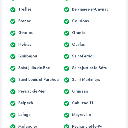
Treilles
Belvianes-et-Cavirac
Brenac
Coudons
Ginoles
Granès
Nébias
Quillan
Quirbajou
Saint-Ferriol
Saint-Julia-de-Bec
Saint-Just-et-le-Bézu
Saint-Louis-et-Parahou
Saint-Martin-Lys
Peyriac-de-Mer
Gruissan
Belpech
Cahuzac 11
Lafage
Mayreville
Molandier
Pécharic-et-le-Py