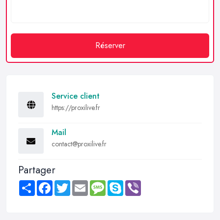
Réserver
Service client
https://proxilive.fr
Mail
contact@proxilive.fr
Partager
Share
Facebook
Twitter
Email
Message
Skype
Viber