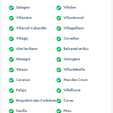
Salsigne
Villalier
Villanière
Villardonnel
Villarzel-Cabardès
Villegailhenc
Villegly
Ouveillan
Alet-les-Bains
Belcastel-et-Buc
Missègre
Valmigère
Véraza
Villardebelle
Cavanac
Mas-des-Cours
Palaja
Villefloure
Roquefort-des-Corbières
Caves
Feuilla
Fitou