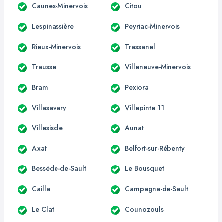
Caunes-Minervois
Citou
Lespinassière
Peyriac-Minervois
Rieux-Minervois
Trassanel
Trausse
Villeneuve-Minervois
Bram
Pexiora
Villasavary
Villepinte 11
Villesiscle
Aunat
Axat
Belfort-sur-Rébenty
Bessède-de-Sault
Le Bousquet
Cailla
Campagna-de-Sault
Le Clat
Counozouls