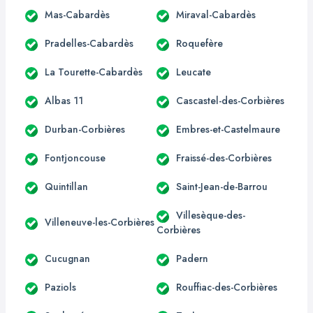
Mas-Cabardès
Miraval-Cabardès
Pradelles-Cabardès
Roquefère
La Tourette-Cabardès
Leucate
Albas 11
Cascastel-des-Corbières
Durban-Corbières
Embres-et-Castelmaure
Fontjoncouse
Fraissé-des-Corbières
Quintillan
Saint-Jean-de-Barrou
Villesèque-des-
Villeneuve-les-Corbières
Corbières
Cucugnan
Padern
Paziols
Rouffiac-des-Corbières