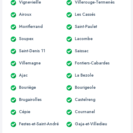
Vignevieille
Villerouge-Termenès
Airoux
Les Cassés
Montferrand
Saint-Paulet
Soupex
Lacombe
Saint-Denis 11
Saissac
Villemagne
Fontiers-Cabardes
Ajac
La Bezole
Bouriège
Bourigeole
Brugairolles
Castelreng
Cépie
Cournanel
Festes-et-Saint-André
Gaja-et-Villedieu