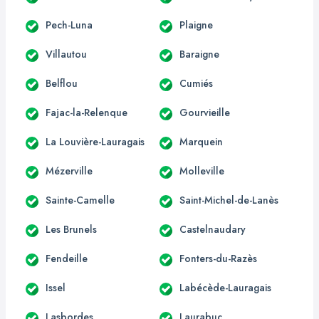
Pech-Luna
Plaigne
Villautou
Baraigne
Belflou
Cumiés
Fajac-la-Relenque
Gourvieille
La Louvière-Lauragais
Marquein
Mézerville
Molleville
Sainte-Camelle
Saint-Michel-de-Lanès
Les Brunels
Castelnaudary
Fendeille
Fonters-du-Razès
Issel
Labécède-Lauragais
Lasbordes
Laurabuc