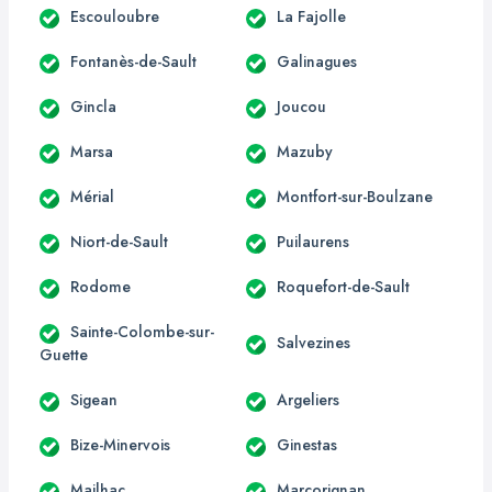
Escouloubre
La Fajolle
Fontanès-de-Sault
Galinagues
Gincla
Joucou
Marsa
Mazuby
Mérial
Montfort-sur-Boulzane
Niort-de-Sault
Puilaurens
Rodome
Roquefort-de-Sault
Sainte-Colombe-sur-
Salvezines
Guette
Sigean
Argeliers
Bize-Minervois
Ginestas
Mailhac
Marcorignan