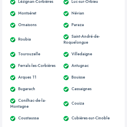
Lézignan-Corbières
Luc-sur-Orbieu
Montséret
Névian
Ornaisons
Paraza
Saint-André-de-
Roubia
Roquelongue
Tourouzelle
Villedaigne
Ferrals-les-Corbières
Antugnac
Arques 11
Bouisse
Bugarach
Cassaignes
Conilhac-de-la-
Couiza
Montagne
Coustaussa
Cubières-sur-Cinoble