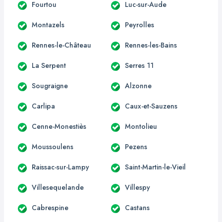
Fourtou
Luc-sur-Aude
Montazels
Peyrolles
Rennes-le-Château
Rennes-les-Bains
La Serpent
Serres 11
Sougraigne
Alzonne
Carlipa
Caux-et-Sauzens
Cenne-Monestiès
Montolieu
Moussoulens
Pezens
Raissac-sur-Lampy
Saint-Martin-le-Vieil
Villesequelande
Villespy
Cabrespine
Castans