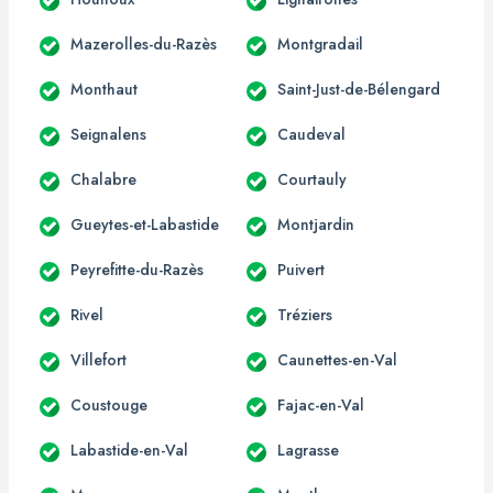
Mazerolles-du-Razès
Montgradail
Monthaut
Saint-Just-de-Bélengard
Seignalens
Caudeval
Chalabre
Courtauly
Gueytes-et-Labastide
Montjardin
Peyrefitte-du-Razès
Puivert
Rivel
Tréziers
Villefort
Caunettes-en-Val
Coustouge
Fajac-en-Val
Labastide-en-Val
Lagrasse