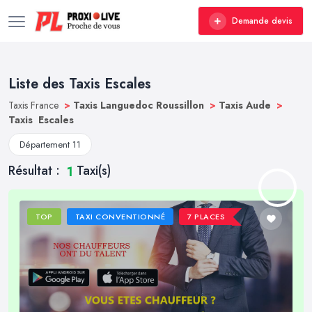
Demande devis
Liste des Taxis Escales
Taxis France
>
Taxis Languedoc Roussillon
>
Taxis Aude
>
Taxis Escales
Département 11
Résultat :
Taxi(s)
1
TOP
TAXI CONVENTIONNÉ
7 PLACES