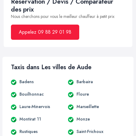
Réservation / Devis / Comparateur
des prix
Nous cherchons pour vous le meilleur chauffeur à petit prix
Appelez 09 88 29 01 98
Taxis dans Les villes de Aude
Badens
Barbaira
Bouilhonnac
Floure
Laure-Minervois
Marseillette
Montirat 11
Monze
Rustiques
Saint-Frichoux