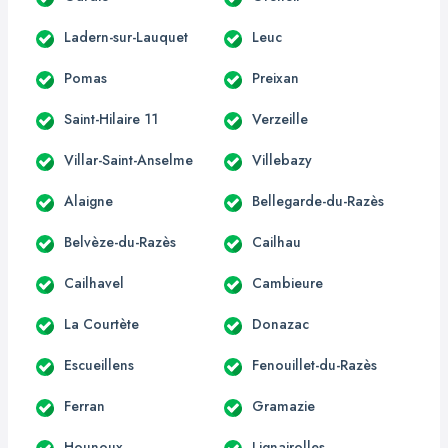
Ladern-sur-Lauquet
Leuc
Pomas
Preixan
Saint-Hilaire 11
Verzeille
Villar-Saint-Anselme
Villebazy
Alaigne
Bellegarde-du-Razès
Belvèze-du-Razès
Cailhau
Cailhavel
Cambieure
La Courtète
Donazac
Escueillens
Fenouillet-du-Razès
Ferran
Gramazie
Hounoux
Lignairolles