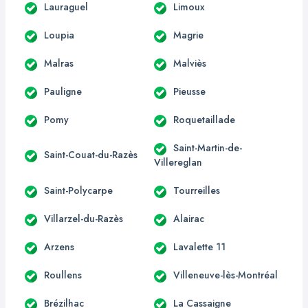
Lauraguel
Limoux
Loupia
Magrie
Malras
Malviès
Pauligne
Pieusse
Pomy
Roquetaillade
Saint-Martin-de-
Saint-Couat-du-Razès
Villereglan
Saint-Polycarpe
Tourreilles
Villarzel-du-Razès
Alairac
Arzens
Lavalette 11
Roullens
Villeneuve-lès-Montréal
Brézilhac
La Cassaigne