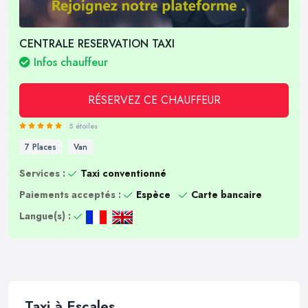
CENTRALE RESERVATION TAXI
Infos chauffeur
RÉSERVEZ CE CHAUFFEUR
5 étoiles
7 Places
Van
Services :
Taxi conventionné
Paiements acceptés :
Espèce
Carte bancaire
Langue(s) :
Taxi à Escales