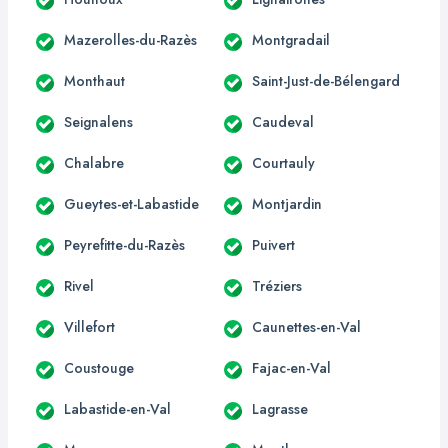
Mazerolles-du-Razès
Montgradail
Monthaut
Saint-Just-de-Bélengard
Seignalens
Caudeval
Chalabre
Courtauly
Gueytes-et-Labastide
Montjardin
Peyrefitte-du-Razès
Puivert
Rivel
Tréziers
Villefort
Caunettes-en-Val
Coustouge
Fajac-en-Val
Labastide-en-Val
Lagrasse