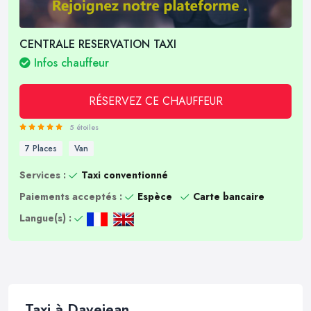
CENTRALE RESERVATION TAXI
Infos chauffeur
RÉSERVEZ CE CHAUFFEUR
5 étoiles
7 Places
Van
Services :
Taxi conventionné
Paiements acceptés :
Espèce
Carte bancaire
Langue(s) :
Taxi à Davejean