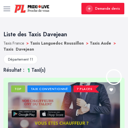
Demande devis
Liste des Taxis Davejean
Taxis France
>
Taxis Languedoc Roussillon
>
Taxis Aude
>
Taxis Davejean
Département 11
Résultat :
Taxi(s)
1
TOP
TAXI CONVENTIONNÉ
7 PLACES