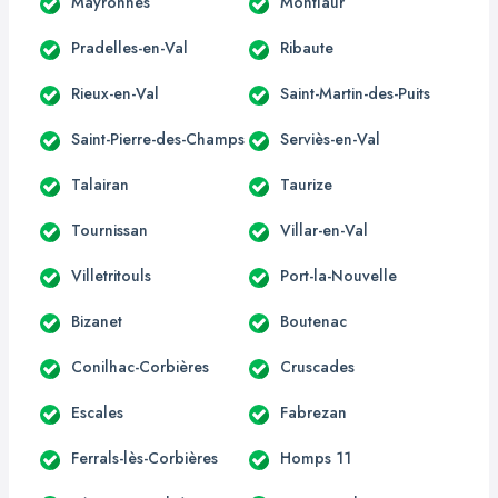
Mayronnes
Montlaur
Pradelles-en-Val
Ribaute
Rieux-en-Val
Saint-Martin-des-Puits
Saint-Pierre-des-Champs
Serviès-en-Val
Talairan
Taurize
Tournissan
Villar-en-Val
Villetritouls
Port-la-Nouvelle
Bizanet
Boutenac
Conilhac-Corbières
Cruscades
Escales
Fabrezan
Ferrals-lès-Corbières
Homps 11