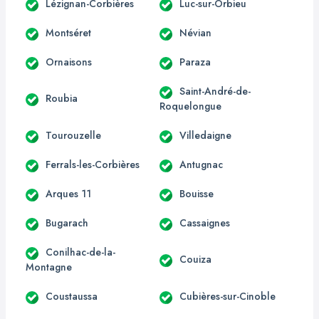
Lézignan-Corbières
Luc-sur-Orbieu
Montséret
Névian
Ornaisons
Paraza
Saint-André-de-
Roubia
Roquelongue
Tourouzelle
Villedaigne
Ferrals-les-Corbières
Antugnac
Arques 11
Bouisse
Bugarach
Cassaignes
Conilhac-de-la-
Couiza
Montagne
Coustaussa
Cubières-sur-Cinoble