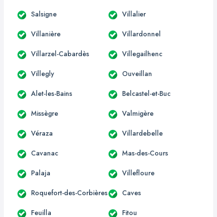
Salsigne
Villalier
Villanière
Villardonnel
Villarzel-Cabardès
Villegailhenc
Villegly
Ouveillan
Alet-les-Bains
Belcastel-et-Buc
Missègre
Valmigère
Véraza
Villardebelle
Cavanac
Mas-des-Cours
Palaja
Villefloure
Roquefort-des-Corbières
Caves
Feuilla
Fitou