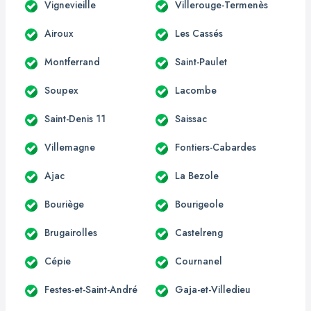
Vignevieille
Villerouge-Termenès
Airoux
Les Cassés
Montferrand
Saint-Paulet
Soupex
Lacombe
Saint-Denis 11
Saissac
Villemagne
Fontiers-Cabardes
Ajac
La Bezole
Bouriège
Bourigeole
Brugairolles
Castelreng
Cépie
Cournanel
Festes-et-Saint-André
Gaja-et-Villedieu