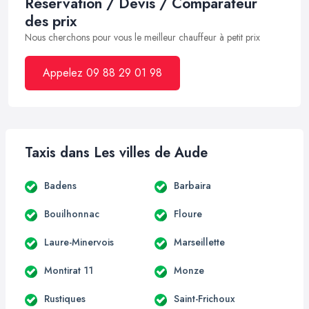
Réservation / Devis / Comparateur
des prix
Nous cherchons pour vous le meilleur chauffeur à petit prix
Appelez 09 88 29 01 98
Taxis dans Les villes de Aude
Badens
Barbaira
Bouilhonnac
Floure
Laure-Minervois
Marseillette
Montirat 11
Monze
Rustiques
Saint-Frichoux