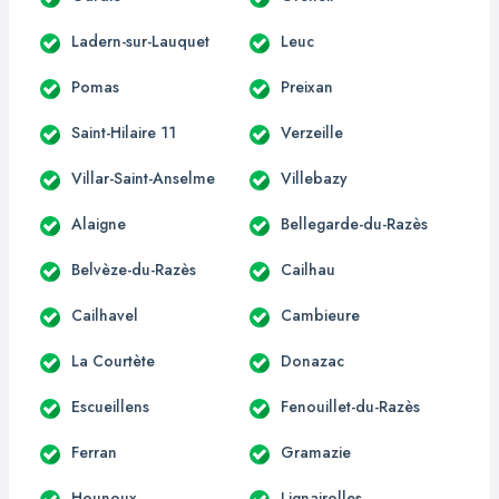
Ladern-sur-Lauquet
Leuc
Pomas
Preixan
Saint-Hilaire 11
Verzeille
Villar-Saint-Anselme
Villebazy
Alaigne
Bellegarde-du-Razès
Belvèze-du-Razès
Cailhau
Cailhavel
Cambieure
La Courtète
Donazac
Escueillens
Fenouillet-du-Razès
Ferran
Gramazie
Hounoux
Lignairolles