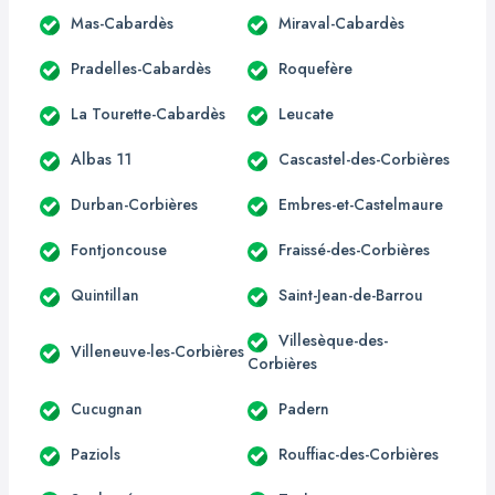
Mas-Cabardès
Miraval-Cabardès
Pradelles-Cabardès
Roquefère
La Tourette-Cabardès
Leucate
Albas 11
Cascastel-des-Corbières
Durban-Corbières
Embres-et-Castelmaure
Fontjoncouse
Fraissé-des-Corbières
Quintillan
Saint-Jean-de-Barrou
Villesèque-des-
Villeneuve-les-Corbières
Corbières
Cucugnan
Padern
Paziols
Rouffiac-des-Corbières