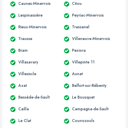
Caunes-Minervois
Citou
Lespinassière
Peyriac-Minervois
Rieux-Minervois
Trassanel
Trausse
Villeneuve-Minervois
Bram
Pexiora
Villasavary
Villepinte 11
Villesiscle
Aunat
Axat
Belfort-sur-Rébenty
Bessède-de-Sault
Le Bousquet
Cailla
Campagna-de-Sault
Le Clat
Counozouls