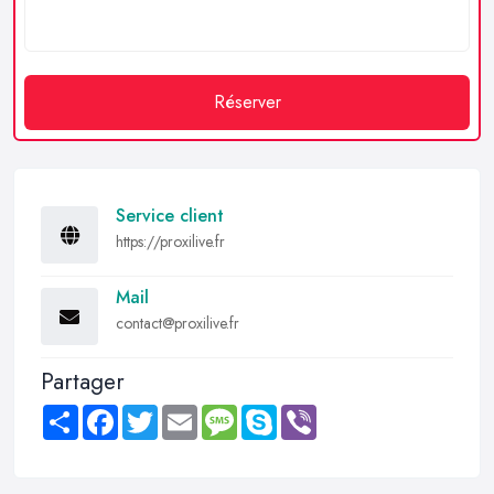
Réserver
Service client
https://proxilive.fr
Mail
contact@proxilive.fr
Partager
Share
Facebook
Twitter
Email
Message
Skype
Viber