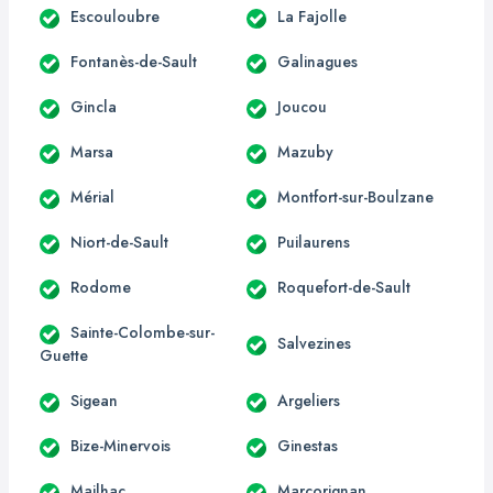
Escouloubre
La Fajolle
Fontanès-de-Sault
Galinagues
Gincla
Joucou
Marsa
Mazuby
Mérial
Montfort-sur-Boulzane
Niort-de-Sault
Puilaurens
Rodome
Roquefort-de-Sault
Sainte-Colombe-sur-
Salvezines
Guette
Sigean
Argeliers
Bize-Minervois
Ginestas
Mailhac
Marcorignan