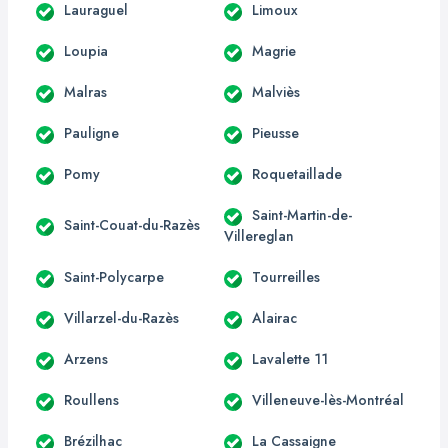
Lauraguel
Limoux
Loupia
Magrie
Malras
Malviès
Pauligne
Pieusse
Pomy
Roquetaillade
Saint-Martin-de-
Saint-Couat-du-Razès
Villereglan
Saint-Polycarpe
Tourreilles
Villarzel-du-Razès
Alairac
Arzens
Lavalette 11
Roullens
Villeneuve-lès-Montréal
Brézilhac
La Cassaigne