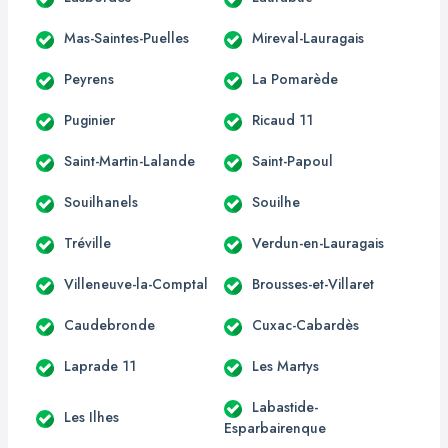
Mas-Saintes-Puelles
Mireval-Lauragais
Peyrens
La Pomarède
Puginier
Ricaud 11
Saint-Martin-Lalande
Saint-Papoul
Souilhanels
Souilhe
Tréville
Verdun-en-Lauragais
Villeneuve-la-Comptal
Brousses-et-Villaret
Caudebronde
Cuxac-Cabardès
Laprade 11
Les Martys
Labastide-
Les Ilhes
Esparbairenque