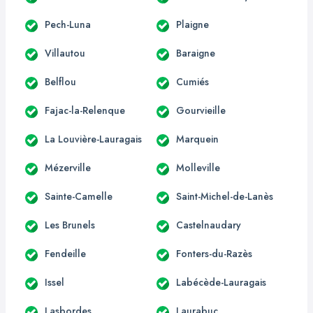
Pech-Luna
Plaigne
Villautou
Baraigne
Belflou
Cumiés
Fajac-la-Relenque
Gourvieille
La Louvière-Lauragais
Marquein
Mézerville
Molleville
Sainte-Camelle
Saint-Michel-de-Lanès
Les Brunels
Castelnaudary
Fendeille
Fonters-du-Razès
Issel
Labécède-Lauragais
Lasbordes
Laurabuc