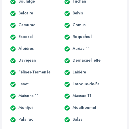
Soulatgé
Tuchan
Belcaire
Belvis
Camurac
Comus
Espezel
Roquefeuil
Albières
Auriac 11
Davejean
Dernacueillette
Félines-Termenès
Lairière
Lanet
Laroque-de-Fa
Maisons 11
Massac 11
Montjoi
Mouthoumet
Palairac
Salza