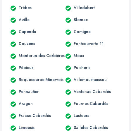
Trèbes
Villedubert
Azille
Blomac
Capendu
Comigne
Douzens
Fontcouverte 11
Montbrun-des-Corbières
Moux
Pépieux
Puicheric
Roquecourbe-Minervois
Villemoustaussou
Pennautier
Ventenac-Cabardès
Aragon
Fournes-Cabardès
Fraisse-Cabardès
Lastours
Limousis
Sallèles-Cabardès