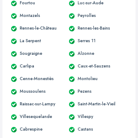
Fourtou
Luc-sur-Aude
Montazels
Peyrolles
Rennes-le-Château
Rennes-les-Bains
La Serpent
Serres 11
Sougraigne
Alzonne
Carlipa
Caux-et-Sauzens
Cenne-Monestiès
Montolieu
Moussoulens
Pezens
Raissac-sur-Lampy
Saint-Martin-le-Vieil
Villesequelande
Villespy
Cabrespine
Castans