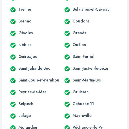
Treilles
Belvianes-et-Cavirac
Brenac
Coudons
Ginoles
Granès
Nébias
Quillan
Quirbajou
Saint-Ferriol
Saint-Julia-de-Bec
Saint-Just-et-le-Bézu
Saint-Louis-et-Parahou
Saint-Martin-Lys
Peyriac-de-Mer
Gruissan
Belpech
Cahuzac 11
Lafage
Mayreville
Molandier
Pécharic-et-le-Py