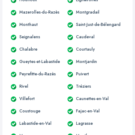
Mazerolles-du-Razès
Montgradail
Monthaut
Saint-Just-de-Bélengard
Seignalens
Caudeval
Chalabre
Courtauly
Gueytes-et-Labastide
Montjardin
Peyrefitte-du-Razès
Puivert
Rivel
Tréziers
Villefort
Caunettes-en-Val
Coustouge
Fajac-en-Val
Labastide-en-Val
Lagrasse