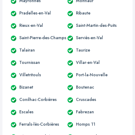
Mayronnes
Montlaur
Pradelles-en-Val
Ribaute
Rieux-en-Val
Saint-Martin-des-Puits
Saint-Pierre-des-Champs
Serviès-en-Val
Talairan
Taurize
Tournissan
Villar-en-Val
Villetritouls
Port-la-Nouvelle
Bizanet
Boutenac
Conilhac-Corbières
Cruscades
Escales
Fabrezan
Ferrals-lès-Corbières
Homps 11