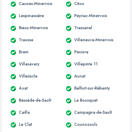
Caunes-Minervois
Citou
Lespinassière
Peyriac-Minervois
Rieux-Minervois
Trassanel
Trausse
Villeneuve-Minervois
Bram
Pexiora
Villasavary
Villepinte 11
Villesiscle
Aunat
Axat
Belfort-sur-Rébenty
Bessède-de-Sault
Le Bousquet
Cailla
Campagna-de-Sault
Le Clat
Counozouls