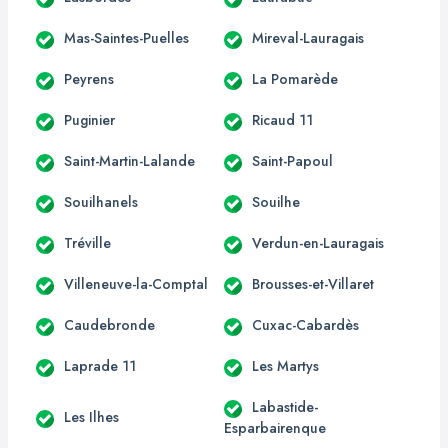
Mas-Saintes-Puelles
Mireval-Lauragais
Peyrens
La Pomarède
Puginier
Ricaud 11
Saint-Martin-Lalande
Saint-Papoul
Souilhanels
Souilhe
Tréville
Verdun-en-Lauragais
Villeneuve-la-Comptal
Brousses-et-Villaret
Caudebronde
Cuxac-Cabardès
Laprade 11
Les Martys
Labastide-
Les Ilhes
Esparbairenque