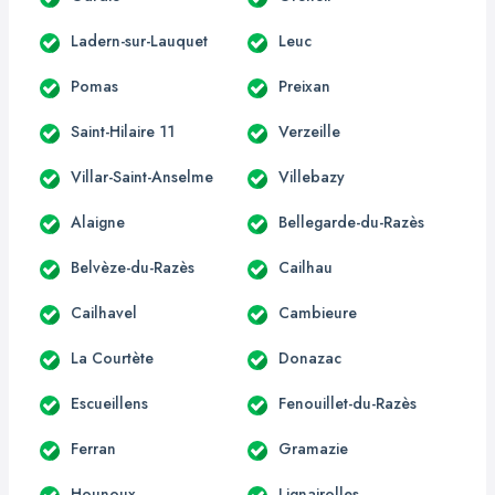
Ladern-sur-Lauquet
Leuc
Pomas
Preixan
Saint-Hilaire 11
Verzeille
Villar-Saint-Anselme
Villebazy
Alaigne
Bellegarde-du-Razès
Belvèze-du-Razès
Cailhau
Cailhavel
Cambieure
La Courtète
Donazac
Escueillens
Fenouillet-du-Razès
Ferran
Gramazie
Hounoux
Lignairolles