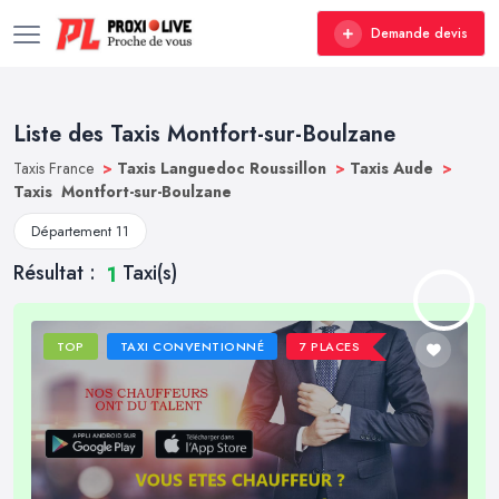
Demande devis
Liste des Taxis Montfort-sur-Boulzane
Taxis France
>
Taxis Languedoc Roussillon
>
Taxis Aude
>
Taxis Montfort-sur-Boulzane
Département 11
Résultat :
Taxi(s)
1
TOP
TAXI CONVENTIONNÉ
7 PLACES