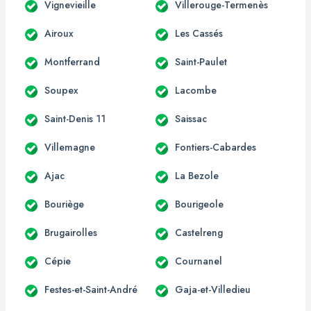
Vignevieille
Villerouge-Termenès
Airoux
Les Cassés
Montferrand
Saint-Paulet
Soupex
Lacombe
Saint-Denis 11
Saissac
Villemagne
Fontiers-Cabardes
Ajac
La Bezole
Bouriège
Bourigeole
Brugairolles
Castelreng
Cépie
Cournanel
Festes-et-Saint-André
Gaja-et-Villedieu