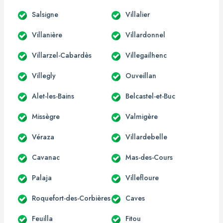
Salsigne
Villalier
Villanière
Villardonnel
Villarzel-Cabardès
Villegailhenc
Villegly
Ouveillan
Alet-les-Bains
Belcastel-et-Buc
Missègre
Valmigère
Véraza
Villardebelle
Cavanac
Mas-des-Cours
Palaja
Villefloure
Roquefort-des-Corbières
Caves
Feuilla
Fitou