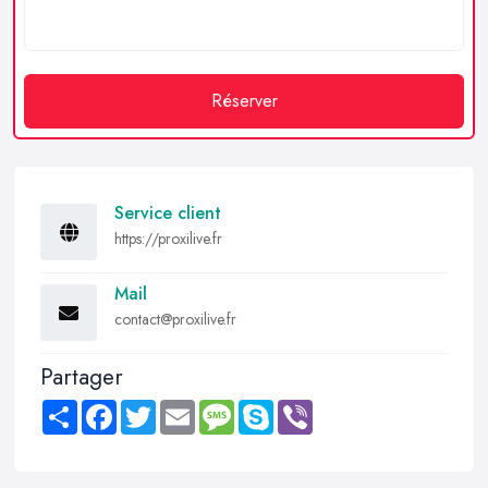
Réserver
Service client
https://proxilive.fr
Mail
contact@proxilive.fr
Partager
Share
Facebook
Twitter
Email
Message
Skype
Viber