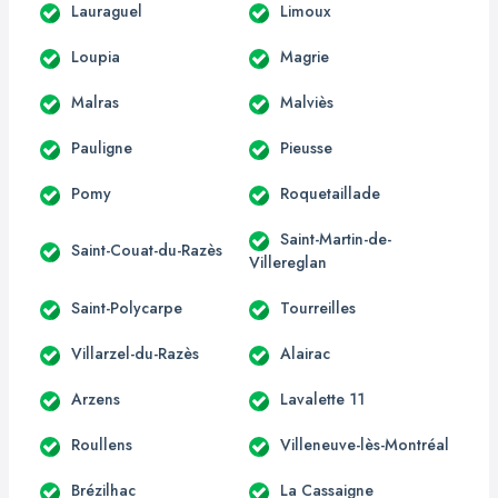
Lauraguel
Limoux
Loupia
Magrie
Malras
Malviès
Pauligne
Pieusse
Pomy
Roquetaillade
Saint-Martin-de-
Saint-Couat-du-Razès
Villereglan
Saint-Polycarpe
Tourreilles
Villarzel-du-Razès
Alairac
Arzens
Lavalette 11
Roullens
Villeneuve-lès-Montréal
Brézilhac
La Cassaigne