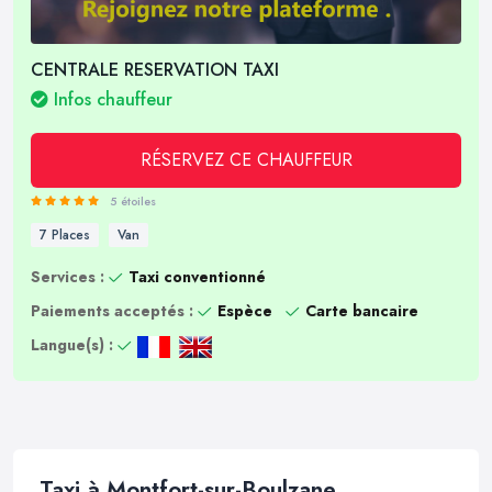
CENTRALE RESERVATION TAXI
Infos chauffeur
RÉSERVEZ CE CHAUFFEUR
5 étoiles
7 Places
Van
Services :
Taxi conventionné
Paiements acceptés :
Espèce
Carte bancaire
Langue(s) :
Taxi à Montfort-sur-Boulzane