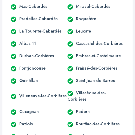
Mas-Cabardès
Miraval-Cabardès
Pradelles-Cabardès
Roquefère
La Tourette-Cabardès
Leucate
Albas 11
Cascastel-des-Corbières
Durban-Corbières
Embres-et-Castelmaure
Fontjoncouse
Fraissé-des-Corbières
Quintillan
Saint-Jean-de-Barrou
Villesèque-des-
Villeneuve-les-Corbières
Corbières
Cucugnan
Padern
Paziols
Rouffiac-des-Corbières