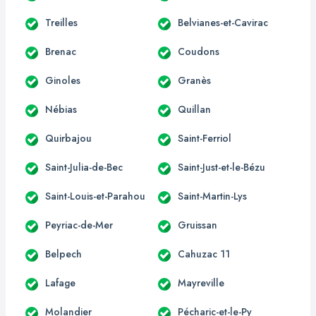
Treilles
Belvianes-et-Cavirac
Brenac
Coudons
Ginoles
Granès
Nébias
Quillan
Quirbajou
Saint-Ferriol
Saint-Julia-de-Bec
Saint-Just-et-le-Bézu
Saint-Louis-et-Parahou
Saint-Martin-Lys
Peyriac-de-Mer
Gruissan
Belpech
Cahuzac 11
Lafage
Mayreville
Molandier
Pécharic-et-le-Py