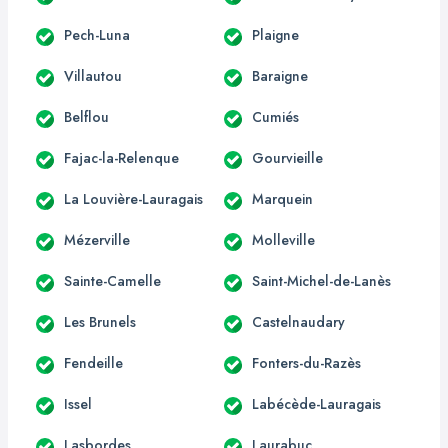
Pech-Luna
Plaigne
Villautou
Baraigne
Belflou
Cumiés
Fajac-la-Relenque
Gourvieille
La Louvière-Lauragais
Marquein
Mézerville
Molleville
Sainte-Camelle
Saint-Michel-de-Lanès
Les Brunels
Castelnaudary
Fendeille
Fonters-du-Razès
Issel
Labécède-Lauragais
Lasbordes
Laurabuc