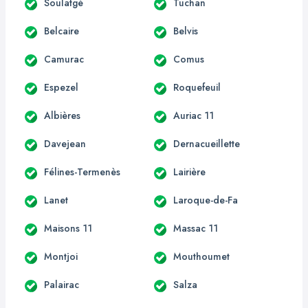
Soulatgé
Tuchan
Belcaire
Belvis
Camurac
Comus
Espezel
Roquefeuil
Albières
Auriac 11
Davejean
Dernacueillette
Félines-Termenès
Lairière
Lanet
Laroque-de-Fa
Maisons 11
Massac 11
Montjoi
Mouthoumet
Palairac
Salza