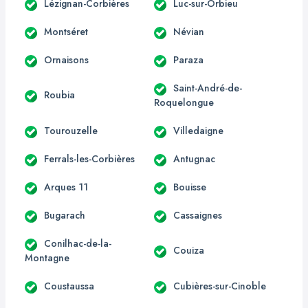
Lézignan-Corbières
Luc-sur-Orbieu
Montséret
Névian
Ornaisons
Paraza
Saint-André-de-
Roubia
Roquelongue
Tourouzelle
Villedaigne
Ferrals-les-Corbières
Antugnac
Arques 11
Bouisse
Bugarach
Cassaignes
Conilhac-de-la-
Couiza
Montagne
Coustaussa
Cubières-sur-Cinoble