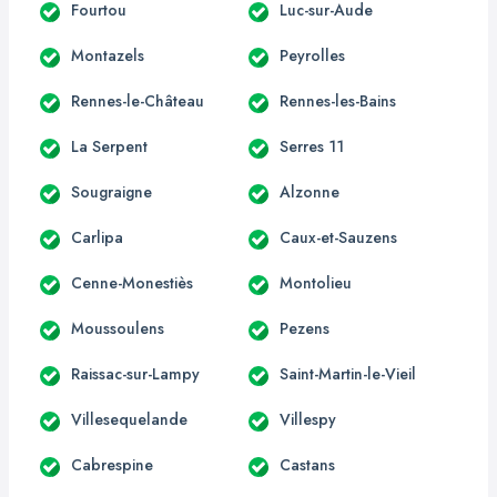
Fourtou
Luc-sur-Aude
Montazels
Peyrolles
Rennes-le-Château
Rennes-les-Bains
La Serpent
Serres 11
Sougraigne
Alzonne
Carlipa
Caux-et-Sauzens
Cenne-Monestiès
Montolieu
Moussoulens
Pezens
Raissac-sur-Lampy
Saint-Martin-le-Vieil
Villesequelande
Villespy
Cabrespine
Castans