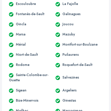
Escouloubre
La Fajolle
Fontanès-de-Sault
Galinagues
Gincla
Joucou
Marsa
Mazuby
Mérial
Montfort-sur-Boulzane
Niort-de-Sault
Puilaurens
Rodome
Roquefort-de-Sault
Sainte-Colombe-sur-
Salvezines
Guette
Sigean
Argeliers
Bize-Minervois
Ginestas
Mailhac
Marcorignan