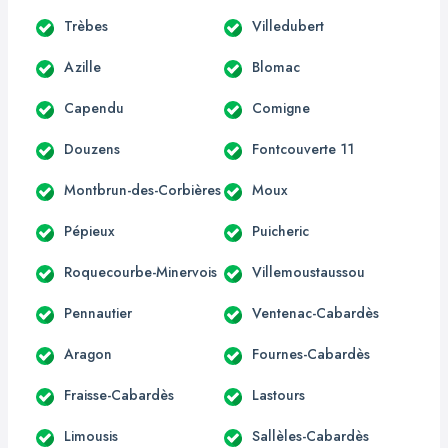
Trèbes
Villedubert
Azille
Blomac
Capendu
Comigne
Douzens
Fontcouverte 11
Montbrun-des-Corbières
Moux
Pépieux
Puicheric
Roquecourbe-Minervois
Villemoustaussou
Pennautier
Ventenac-Cabardès
Aragon
Fournes-Cabardès
Fraisse-Cabardès
Lastours
Limousis
Sallèles-Cabardès