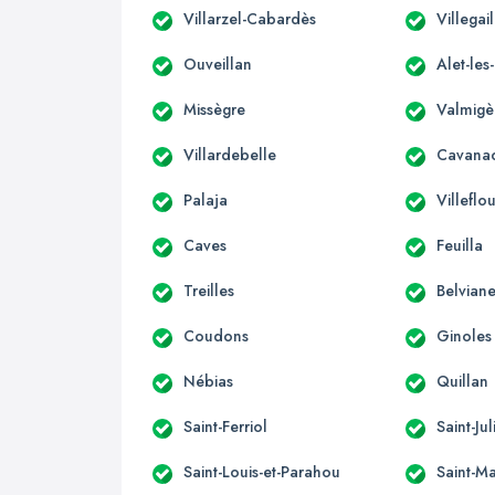
Villarzel-Cabardès
Villegai
Ouveillan
Alet-les
Missègre
Valmigè
Villardebelle
Cavana
Palaja
Villeflo
Caves
Feuilla
Treilles
Belviane
Coudons
Ginoles
Nébias
Quillan
Saint-Ferriol
Saint-Ju
Saint-Louis-et-Parahou
Saint-Ma