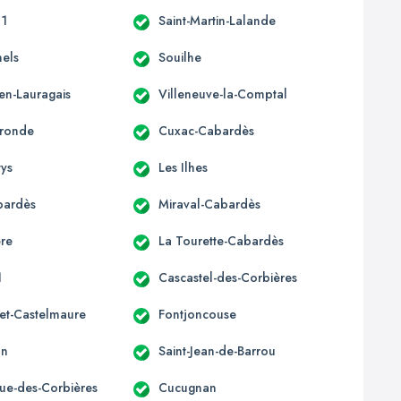
11
Saint-Martin-Lalande
nels
Souilhe
en-Lauragais
Villeneuve-la-Comptal
ronde
Cuxac-Cabardès
tys
Les Ilhes
bardès
Miraval-Cabardès
re
La Tourette-Cabardès
1
Cascastel-des-Corbières
et-Castelmaure
Fontjoncouse
an
Saint-Jean-de-Barrou
que-des-Corbières
Cucugnan