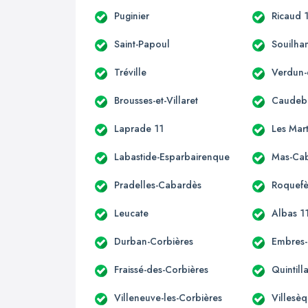
Puginier
Ricaud 
Saint-Papoul
Souilha
Tréville
Verdun-
Brousses-et-Villaret
Caudeb
Laprade 11
Les Mar
Labastide-Esparbairenque
Mas-Ca
Pradelles-Cabardès
Roquefè
Leucate
Albas 1
Durban-Corbières
Embres-
Fraissé-des-Corbières
Quintill
Villeneuve-les-Corbières
Villesè