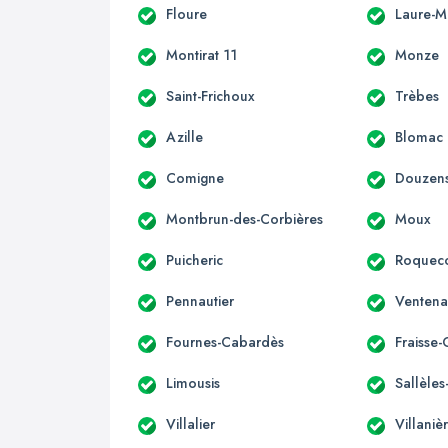
Floure
Laure-M
Montirat 11
Monze
Saint-Frichoux
Trèbes
Azille
Blomac
Comigne
Douzen
Montbrun-des-Corbières
Moux
Puicheric
Roqueco
Pennautier
Ventena
Fournes-Cabardès
Fraisse
Limousis
Sallèle
Villalier
Villaniè