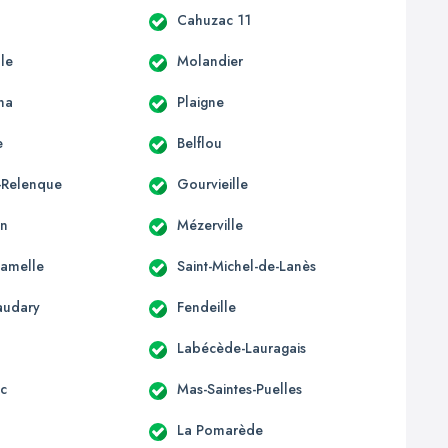
Cahuzac 11
lle
Molandier
na
Plaigne
e
Belflou
a-Relenque
Gourvieille
in
Mézerville
Camelle
Saint-Michel-de-Lanès
audary
Fendeille
Labécède-Lauragais
c
Mas-Saintes-Puelles
La Pomarède