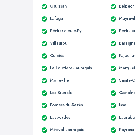
Gruissan
Belpech
Lafage
Mayrevi
Pécharic-et-le-Py
Pech-Lu
Villautou
Baraign
Cumiés
Fajac-l
La Louvière-Lauragais
Marque
Molleville
Sainte-
Les Brunels
Casteln
Fonters-du-Razès
Issel
Lasbordes
Laurabu
Mireval-Lauragais
Peyrens