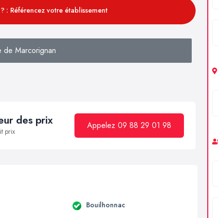
? : Référencez votre établissement
 de Marcorignan
ur des prix
Appelez 09 88 29 01 98
t prix
a
Bouilhonnac