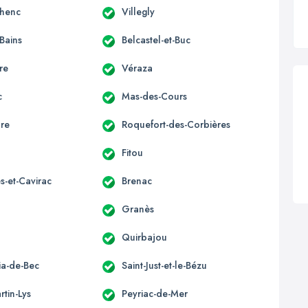
lhenc
Villegly
-Bains
Belcastel-et-Buc
re
Véraza
c
Mas-des-Cours
ure
Roquefort-des-Corbières
Fitou
s-et-Cavirac
Brenac
Granès
Quirbajou
lia-de-Bec
Saint-Just-et-le-Bézu
rtin-Lys
Peyriac-de-Mer