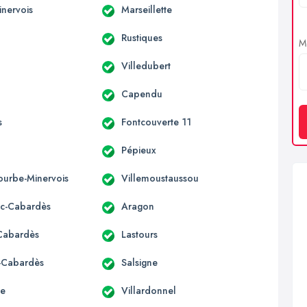
inervois
Marseillette
Rustiques
Me
Villedubert
Capendu
s
Fontcouverte 11
Pépieux
urbe-Minervois
Villemoustaussou
c-Cabardès
Aragon
-Cabardès
Lastours
s-Cabardès
Salsigne
re
Villardonnel