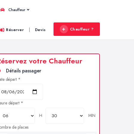
Chauffeur
Chauffeur ?
|
Réserver
Devis
éservez votre Chauffeur
Détails passager
ate départ *
eure départ *
H
MIN
ombre de places