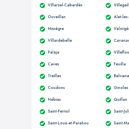
Villarzel-Cabardès
Villegai
Ouveillan
Alet-les
Missègre
Valmigè
Villardebelle
Cavana
Palaja
Villeflo
Caves
Feuilla
Treilles
Belviane
Coudons
Ginoles
Nébias
Quillan
Saint-Ferriol
Saint-Ju
Saint-Louis-et-Parahou
Saint-Ma