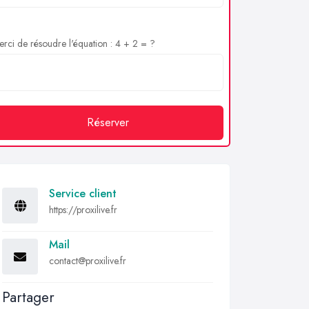
rci de résoudre l'équation : 4 + 2 = ?
Réserver
Service client
https://proxilive.fr
Mail
contact@proxilive.fr
Partager