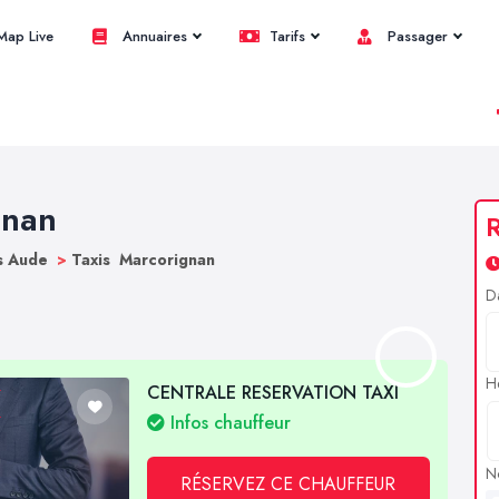
ap Live
Annuaires
Tarifs
Passager
gnan
R
s Aude
>
Taxis Marcorignan
D
H
CENTRALE RESERVATION TAXI
Infos chauffeur
N
RÉSERVEZ CE CHAUFFEUR