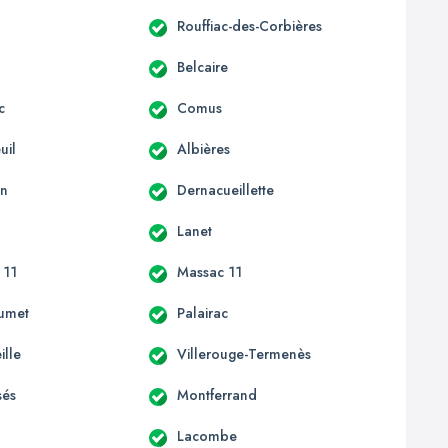
Rouffiac-des-Corbières
Belcaire
c
Comus
uil
Albières
an
Dernacueillette
Lanet
 11
Massac 11
umet
Palairac
ille
Villerouge-Termenès
sés
Montferrand
Lacombe