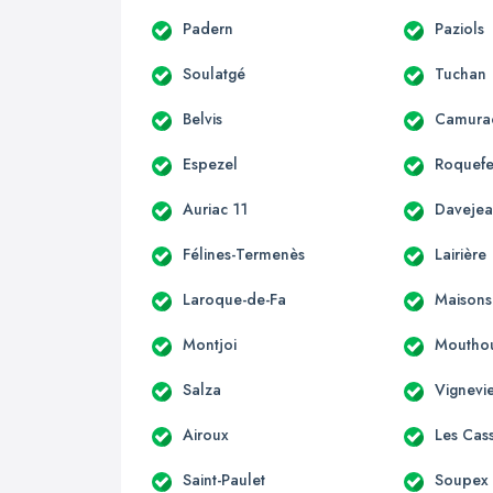
Padern
Paziols
Soulatgé
Tuchan
Belvis
Camura
Espezel
Roquefe
Auriac 11
Daveje
Félines-Termenès
Lairière
Laroque-de-Fa
Maisons
Montjoi
Moutho
Salza
Vignevie
Airoux
Les Cas
Saint-Paulet
Soupex