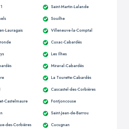
11
Saint-Martin-Lalande
nels
Souilhe
en-Lauragais
Villeneuve-la-Comptal
ronde
Cuxac-Cabardès
tys
Les Ilhes
bardès
Miraval-Cabardès
re
La Tourette-Cabardès
1
Cascastel-des-Corbières
et-Castelmaure
Fontjoncouse
an
Saint-Jean-de-Barrou
que-des-Corbières
Cucugnan