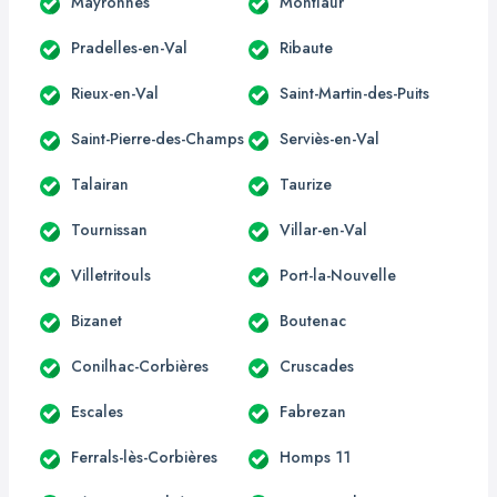
Mayronnes
Montlaur
Pradelles-en-Val
Ribaute
Rieux-en-Val
Saint-Martin-des-Puits
Saint-Pierre-des-Champs
Serviès-en-Val
Talairan
Taurize
Tournissan
Villar-en-Val
Villetritouls
Port-la-Nouvelle
Bizanet
Boutenac
Conilhac-Corbières
Cruscades
Escales
Fabrezan
Ferrals-lès-Corbières
Homps 11