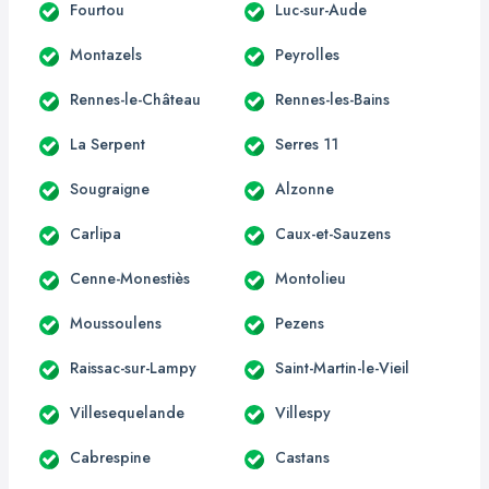
Fourtou
Luc-sur-Aude
Montazels
Peyrolles
Rennes-le-Château
Rennes-les-Bains
La Serpent
Serres 11
Sougraigne
Alzonne
Carlipa
Caux-et-Sauzens
Cenne-Monestiès
Montolieu
Moussoulens
Pezens
Raissac-sur-Lampy
Saint-Martin-le-Vieil
Villesequelande
Villespy
Cabrespine
Castans