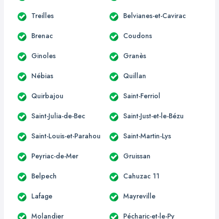
Treilles
Belvianes-et-Cavirac
Brenac
Coudons
Ginoles
Granès
Nébias
Quillan
Quirbajou
Saint-Ferriol
Saint-Julia-de-Bec
Saint-Just-et-le-Bézu
Saint-Louis-et-Parahou
Saint-Martin-Lys
Peyriac-de-Mer
Gruissan
Belpech
Cahuzac 11
Lafage
Mayreville
Molandier
Pécharic-et-le-Py