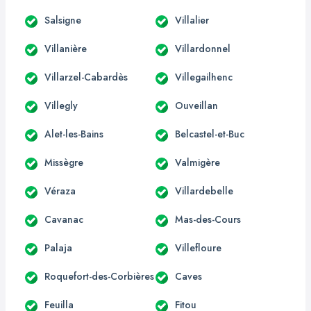
Salsigne
Villalier
Villanière
Villardonnel
Villarzel-Cabardès
Villegailhenc
Villegly
Ouveillan
Alet-les-Bains
Belcastel-et-Buc
Missègre
Valmigère
Véraza
Villardebelle
Cavanac
Mas-des-Cours
Palaja
Villefloure
Roquefort-des-Corbières
Caves
Feuilla
Fitou