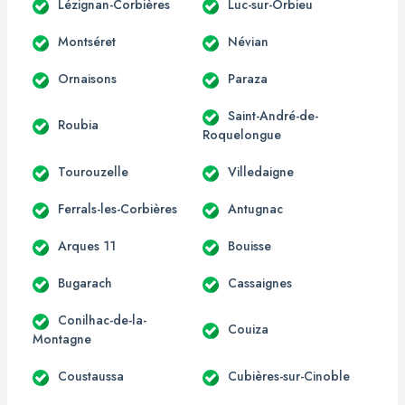
Lézignan-Corbières
Luc-sur-Orbieu
Montséret
Névian
Ornaisons
Paraza
Saint-André-de-
Roubia
Roquelongue
Tourouzelle
Villedaigne
Ferrals-les-Corbières
Antugnac
Arques 11
Bouisse
Bugarach
Cassaignes
Conilhac-de-la-
Couiza
Montagne
Coustaussa
Cubières-sur-Cinoble