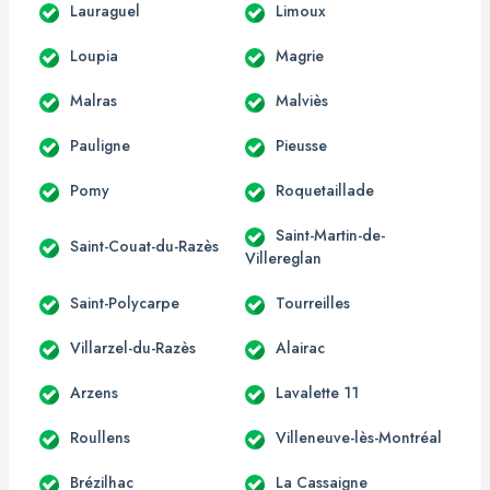
Lauraguel
Limoux
Loupia
Magrie
Malras
Malviès
Pauligne
Pieusse
Pomy
Roquetaillade
Saint-Martin-de-
Saint-Couat-du-Razès
Villereglan
Saint-Polycarpe
Tourreilles
Villarzel-du-Razès
Alairac
Arzens
Lavalette 11
Roullens
Villeneuve-lès-Montréal
Brézilhac
La Cassaigne