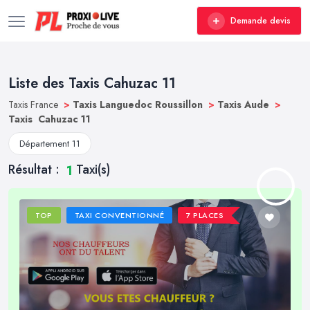
Demande devis
Liste des Taxis Cahuzac 11
Taxis France
>
Taxis Languedoc Roussillon
>
Taxis Aude
>
Taxis Cahuzac 11
Département 11
Résultat :
Taxi(s)
1
TOP
TAXI CONVENTIONNÉ
7 PLACES