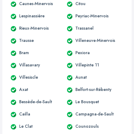
Caunes-Minervois
Citou
Lespinassière
Peyriac-Minervois
Rieux-Minervois
Trassanel
Trausse
Villeneuve-Minervois
Bram
Pexiora
Villasavary
Villepinte 11
Villesiscle
Aunat
Axat
Belfort-sur-Rébenty
Bessède-de-Sault
Le Bousquet
Cailla
Campagna-de-Sault
Le Clat
Counozouls