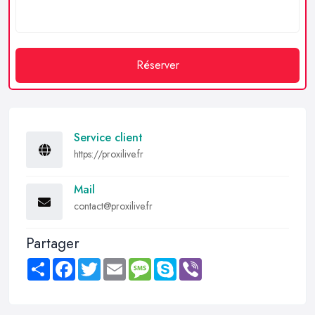
Réserver
Service client
https://proxilive.fr
Mail
contact@proxilive.fr
Partager
Share
Facebook
Twitter
Email
Message
Skype
Viber