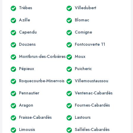
Trèbes
Villedubert
Azille
Blomac
Capendu
Comigne
Douzens
Fontcouverte 11
Montbrun-des-Corbières
Moux
Pépieux
Puicheric
Roquecourbe-Minervois
Villemoustaussou
Pennautier
Ventenac-Cabardès
Aragon
Fournes-Cabardès
Fraisse-Cabardès
Lastours
Limousis
Sallèles-Cabardès