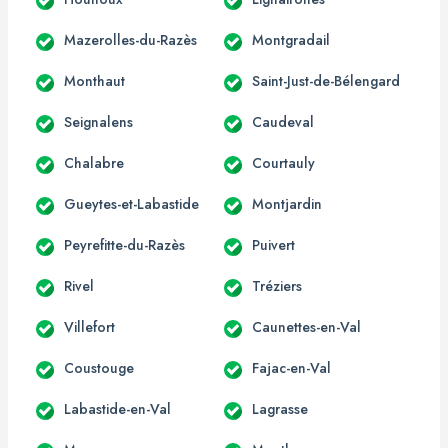
Mazerolles-du-Razès
Montgradail
Monthaut
Saint-Just-de-Bélengard
Seignalens
Caudeval
Chalabre
Courtauly
Gueytes-et-Labastide
Montjardin
Peyrefitte-du-Razès
Puivert
Rivel
Tréziers
Villefort
Caunettes-en-Val
Coustouge
Fajac-en-Val
Labastide-en-Val
Lagrasse