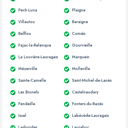
Pech-Luna
Plaigne
Villautou
Baraigne
Belflou
Cumiés
Fajac-la-Relenque
Gourvieille
La Louvière-Lauragais
Marquein
Mézerville
Molleville
Sainte-Camelle
Saint-Michel-de-Lanès
Les Brunels
Castelnaudary
Fendeille
Fonters-du-Razès
Issel
Labécède-Lauragais
Lasbordes
Laurabuc