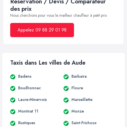
Réservation / Devis / Comparateur
des prix
Nous cherchons pour vous le meilleur chauffeur à petit prix
Appelez 09 88 29 01 98
Taxis dans Les villes de Aude
Badens
Barbaira
Bouilhonnac
Floure
Laure-Minervois
Marseillette
Montirat 11
Monze
Rustiques
Saint-Frichoux