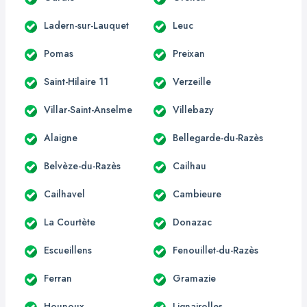
Ladern-sur-Lauquet
Leuc
Pomas
Preixan
Saint-Hilaire 11
Verzeille
Villar-Saint-Anselme
Villebazy
Alaigne
Bellegarde-du-Razès
Belvèze-du-Razès
Cailhau
Cailhavel
Cambieure
La Courtète
Donazac
Escueillens
Fenouillet-du-Razès
Ferran
Gramazie
Hounoux
Lignairolles