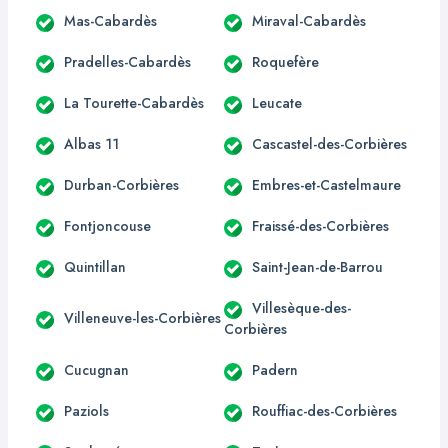
Mas-Cabardès
Miraval-Cabardès
Pradelles-Cabardès
Roquefère
La Tourette-Cabardès
Leucate
Albas 11
Cascastel-des-Corbières
Durban-Corbières
Embres-et-Castelmaure
Fontjoncouse
Fraissé-des-Corbières
Quintillan
Saint-Jean-de-Barrou
Villesèque-des-
Villeneuve-les-Corbières
Corbières
Cucugnan
Padern
Paziols
Rouffiac-des-Corbières