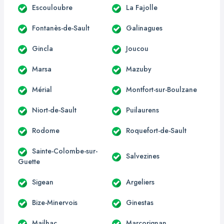
Escouloubre
La Fajolle
Fontanès-de-Sault
Galinagues
Gincla
Joucou
Marsa
Mazuby
Mérial
Montfort-sur-Boulzane
Niort-de-Sault
Puilaurens
Rodome
Roquefort-de-Sault
Sainte-Colombe-sur-
Salvezines
Guette
Sigean
Argeliers
Bize-Minervois
Ginestas
Mailhac
Marcorignan