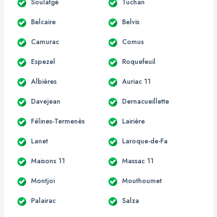
Soulatgé
Tuchan
Belcaire
Belvis
Camurac
Comus
Espezel
Roquefeuil
Albières
Auriac 11
Davejean
Dernacueillette
Félines-Termenès
Lairière
Lanet
Laroque-de-Fa
Maisons 11
Massac 11
Montjoi
Mouthoumet
Palairac
Salza