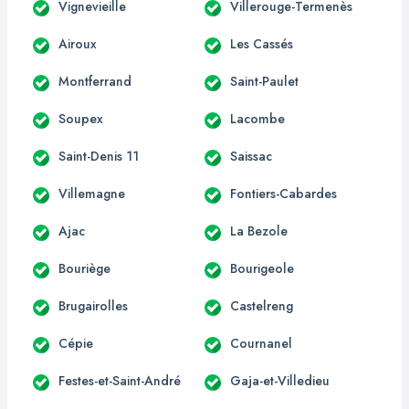
Vignevieille
Villerouge-Termenès
Airoux
Les Cassés
Montferrand
Saint-Paulet
Soupex
Lacombe
Saint-Denis 11
Saissac
Villemagne
Fontiers-Cabardes
Ajac
La Bezole
Bouriège
Bourigeole
Brugairolles
Castelreng
Cépie
Cournanel
Festes-et-Saint-André
Gaja-et-Villedieu